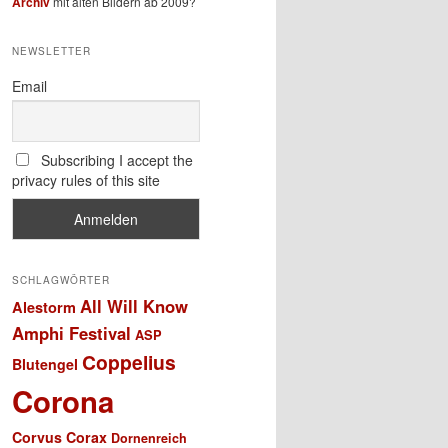
Archiv
mit alten Bildern ab 2009?
NEWSLETTER
Email
Subscribing I accept the
privacy rules of this site
SCHLAGWÖRTER
All Will Know
Alestorm
Amphi Festival
ASP
Coppelius
Blutengel
Corona
Corvus Corax
Dornenreich