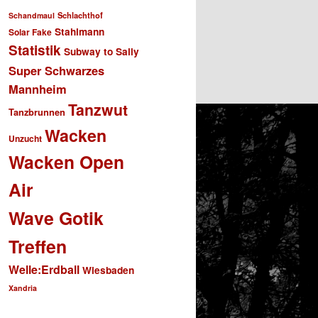
Schlachthof
Schandmaul
Stahlmann
Solar Fake
Statistik
Subway to Sally
Super Schwarzes
Mannheim
Tanzwut
Tanzbrunnen
Wacken
Unzucht
Wacken Open
Air
Wave Gotik
Treffen
Welle:Erdball
Wiesbaden
Xandria