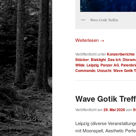
Wave Gotik Treffen
Weiterlesen
→
Veröffentlicht unter
Konzertberichte
Stücker
,
Blaklight
,
Das Ich
,
Dioram
Wilde
,
Leipzig
,
Panzer AG
,
Patenbri
Commando
,
Unzucht
,
Wave Gotik T
Wave Gotik Treff
Veröffentlicht am
29. Mai 2026
von
S
Leipzig (diverse Veranstaltung
mit Moonspell, Aesthetic Perfe