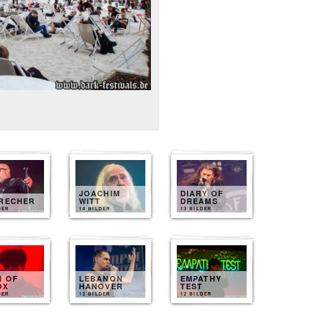
JOACHIM
DIARY OF
BRECHER
WITT
DREAMS
DER
14 BILDER
13 BILDER
N OF
LEBANON
EMPATHY
OX
HANOVER
TEST
DER
12 BILDER
12 BILDER