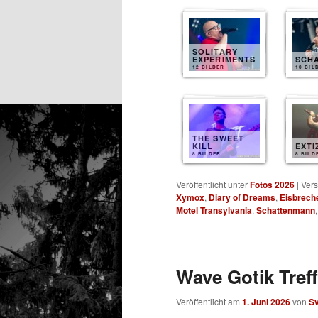
SOLITARY
EXPERIMENTS
SCH
12 BILDER
10 BIL
THE SWEET
KILL
EXTI
8 BILDER
8 BILD
Veröffentlicht unter
Fotos 2026
|
Vers
Xymox
,
Diary of Dreams
,
Eisbrech
Motel Transylvania
,
Schattenmann
Wave Gotik Treff
Veröffentlicht am
1. Juni 2026
von
S