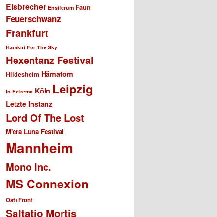
Eisbrecher
Faun
Ensiferum
Feuerschwanz
Frankfurt
Harakiri For The Sky
Hexentanz Festival
Hämatom
Hildesheim
Leipzig
Köln
In Extremo
Letzte Instanz
Lord Of The Lost
M'era Luna Festival
Mannheim
Mono Inc.
MS Connexion
Ost+Front
Saltatio Mortis