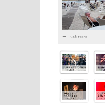
Amphi Festival
IMPRESSIONEN
EIS
10 BILDER
15 BIL
WELLE
CLA
ERDBALL
XYM
13 BILDER
12 BIL