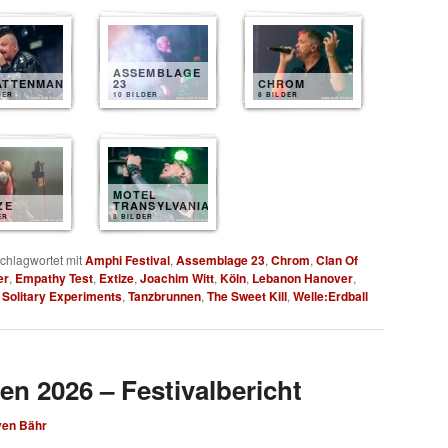
ASSEMBLAGE
ATTENMANN
23
CHROM
DER
10 BILDER
8 BILDER
MOTEL
ZE
TRANSYLVANIA
ER
8 BILDER
chlagwortet mit
Amphi Festival
,
Assemblage 23
,
Chrom
,
Clan Of
er
,
Empathy Test
,
Extize
,
Joachim Witt
,
Köln
,
Lebanon Hanover
,
,
Solitary Experiments
,
Tanzbrunnen
,
The Sweet Kill
,
Welle:Erdball
en 2026 – Festivalbericht
ven Bähr