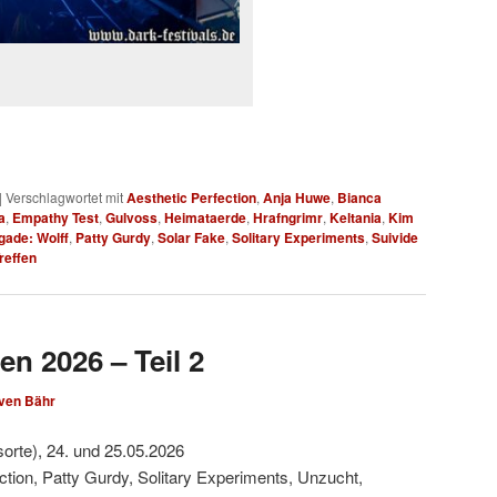
|
Verschlagwortet mit
Aesthetic Perfection
,
Anja Huwe
,
Bianca
a
,
Empathy Test
,
Gulvoss
,
Heimataerde
,
Hrafngrimr
,
Keltania
,
Kim
gade: Wolff
,
Patty Gurdy
,
Solar Fake
,
Solitary Experiments
,
Suivide
reffen
en 2026 – Teil 2
ven Bähr
sorte), 24. und 25.05.2026
ction, Patty Gurdy, Solitary Experiments, Unzucht,