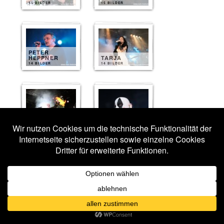
15 BILDER
15 BILDER
PETER
HEPPNER
TARJA
14 BILDER
14 BILDER
MONO INC.
MEGAHERZ
12 BILDER
11 BILDER
AESTHETIC
PERFECTION
EWIGHEIM
10 BILDER
10 BILDER