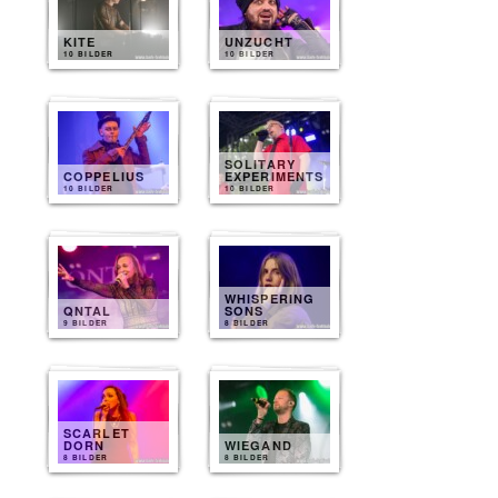
KITE
UNZUCHT
10 BILDER
10 BILDER
SOLITARY
COPPELIUS
EXPERIMENTS
10 BILDER
10 BILDER
WHISPERING
QNTAL
SONS
9 BILDER
8 BILDER
SCARLET
DORN
WIEGAND
8 BILDER
8 BILDER