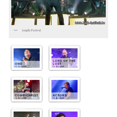
Amphi Festival
LORD OF THE
OMD
LOST
13 BILDER
13 BILDER
COMBICHRIST
ACTORS
13 BILDER
10 BILDER