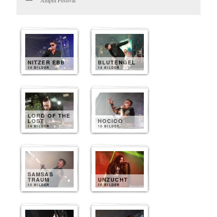
NITZER EBB
BLUTENGEL
14 BILDER
14 BILDER
LORD OF THE
LOST
HOCICO
14 BILDER
10 BILDER
SAMSAS
TRAUM
UNZUCHT
10 BILDER
10 BILDER