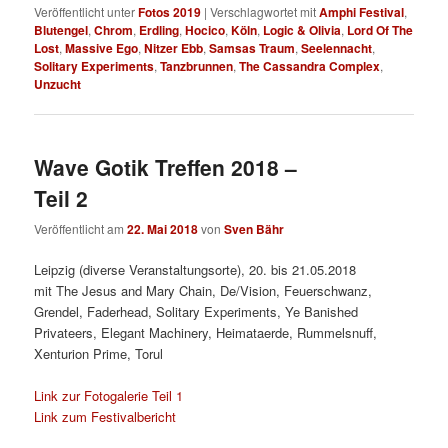
Veröffentlicht unter
Fotos 2019
|
Verschlagwortet mit
Amphi Festival
,
Blutengel
,
Chrom
,
Erdling
,
Hocico
,
Köln
,
Logic & Olivia
,
Lord Of The
Lost
,
Massive Ego
,
Nitzer Ebb
,
Samsas Traum
,
Seelennacht
,
Solitary Experiments
,
Tanzbrunnen
,
The Cassandra Complex
,
Unzucht
Wave Gotik Treffen 2018 –
Teil 2
Veröffentlicht am
22. Mai 2018
von
Sven Bähr
Leipzig (diverse Veranstaltungsorte), 20. bis 21.05.2018
mit The Jesus and Mary Chain, De/Vision, Feuerschwanz,
Grendel, Faderhead, Solitary Experiments, Ye Banished
Privateers, Elegant Machinery, Heimataerde, Rummelsnuff,
Xenturion Prime, Torul
Link zur Fotogalerie Teil 1
Link zum Festivalbericht