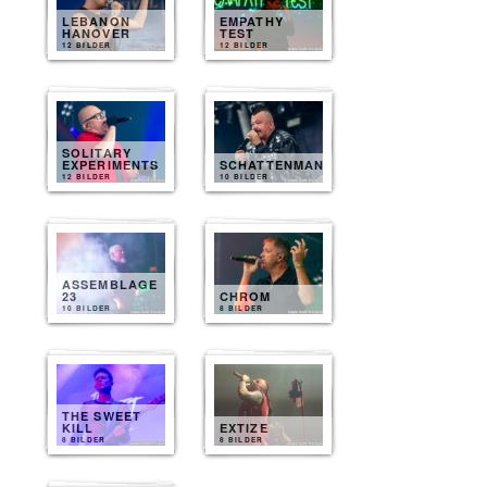
LEBANON
EMPATHY
HANOVER
TEST
12 BILDER
12 BILDER
SOLITARY
EXPERIMENTS
SCHATTENMANN
12 BILDER
10 BILDER
ASSEMBLAGE
23
CHROM
10 BILDER
8 BILDER
THE SWEET
KILL
EXTIZE
8 BILDER
8 BILDER