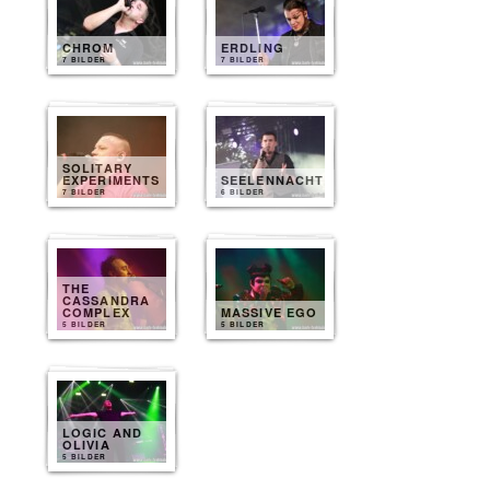
CHROM
ERDLING
7 BILDER
7 BILDER
SOLITARY
EXPERIMENTS
SEELENNACHT
7 BILDER
6 BILDER
THE
CASSANDRA
COMPLEX
MASSIVE EGO
5 BILDER
5 BILDER
LOGIC AND
OLIVIA
5 BILDER