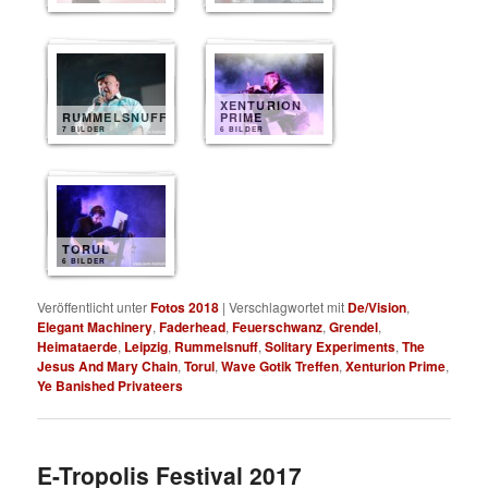
XENTURION
RUMMELSNUFF
PRIME
7 BILDER
6 BILDER
TORUL
6 BILDER
Veröffentlicht unter
Fotos 2018
|
Verschlagwortet mit
De/Vision
,
Elegant Machinery
,
Faderhead
,
Feuerschwanz
,
Grendel
,
Heimataerde
,
Leipzig
,
Rummelsnuff
,
Solitary Experiments
,
The
Jesus And Mary Chain
,
Torul
,
Wave Gotik Treffen
,
Xenturion Prime
,
Ye Banished Privateers
E-Tropolis Festival 2017