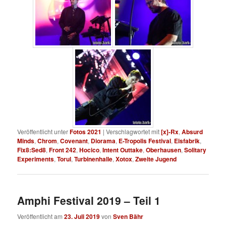
Veröffentlicht unter
Fotos 2021
|
Verschlagwortet mit
[x]-Rx
,
Absurd
Minds
,
Chrom
,
Covenant
,
Diorama
,
E-Tropolis Festival
,
Eisfabrik
,
Fix8:Sed8
,
Front 242
,
Hocico
,
Intent Outtake
,
Oberhausen
,
Solitary
Experiments
,
Torul
,
Turbinenhalle
,
Xotox
,
Zweite Jugend
Amphi Festival 2019 – Teil 1
Veröffentlicht am
23. Juli 2019
von
Sven Bähr