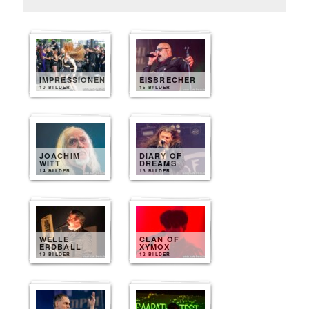
IMPRESSIONEN
EISBRECHER
10 BILDER
15 BILDER
JOACHIM
DIARY OF
WITT
DREAMS
14 BILDER
13 BILDER
WELLE
CLAN OF
ERDBALL
XYMOX
13 BILDER
12 BILDER