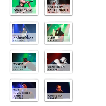
SOLITARY
FADERHEAD
EXPERIMENTS
11 BILDER
10 BILDER
IN STRICT
CONFIDENCE
X-RX
9 BILDER
8 BILDER
TYSKE
LUDDER
CENTHRON
8 BILDER
8 BILDER
THE
INVINCIBLE
SPIRIT
AMNISTIA
7 BILDER
6 BILDER