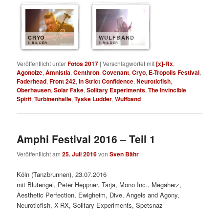
CRYO
WULFBAND
6 BILDER
5 BILDER
Veröffentlicht unter
Fotos 2017
|
Verschlagwortet mit
[x]-Rx
,
Agonoize
,
Amnistia
,
Centhron
,
Covenant
,
Cryo
,
E-Tropolis Festival
,
Faderhead
,
Front 242
,
In Strict Confidence
,
Neuroticfish
,
Oberhausen
,
Solar Fake
,
Solitary Experiments
,
The Invincible
Spirit
,
Turbinenhalle
,
Tyske Ludder
,
Wulfband
Amphi Festival 2016 – Teil 1
Veröffentlicht am
25. Juli 2016
von
Sven Bähr
Köln (Tanzbrunnen), 23.07.2016
mit Blutengel, Peter Heppner, Tarja, Mono Inc., Megaherz,
Aesthetic Perfection, Ewigheim, Dive, Angels and Agony,
Neuroticfish, X-RX, Solitary Experiments, Spetsnaz