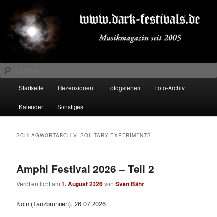
Zum
Zum
Musikmagazin seit 2005
primären
sekundären
Inhalt
Inhalt
springen
springen
DARK-FESTIVALS.DE
Suchen
Hauptmenü
Startseite
Rezensionen
Fotogalerien
Foto-Archiv
Kalender
Sonstiges
SCHLAGWORTARCHIV:
SOLITARY EXPERIMENTS
Amphi Festival 2026 – Teil 2
Veröffentlicht am
1. August 2026
von
Sven Bähr
Köln (Tanzbrunnen), 26.07.2026