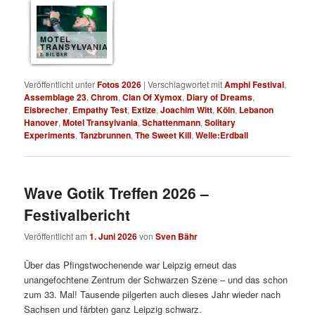
MOTEL
TRANSYLVANIA
8 BILDER
Veröffentlicht unter
Fotos 2026
|
Verschlagwortet mit
Amphi Festival
,
Assemblage 23
,
Chrom
,
Clan Of Xymox
,
Diary of Dreams
,
Eisbrecher
,
Empathy Test
,
Extize
,
Joachim Witt
,
Köln
,
Lebanon
Hanover
,
Motel Transylvania
,
Schattenmann
,
Solitary
Experiments
,
Tanzbrunnen
,
The Sweet Kill
,
Welle:Erdball
Wave Gotik Treffen 2026 –
Festivalbericht
Veröffentlicht am
1. Juni 2026
von
Sven Bähr
Über das Pfingstwochenende war Leipzig erneut das
unangefochtene Zentrum der Schwarzen Szene – und das schon
zum 33. Mal! Tausende pilgerten auch dieses Jahr wieder nach
Sachsen und färbten ganz Leipzig schwarz.