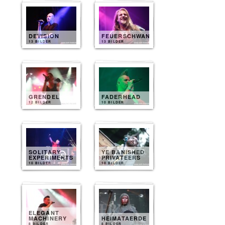
DEVISION
FEUERSCHWANZ
13 BILDER
13 BILDER
GRENDEL
FADERHEAD
12 BILDER
10 BILDER
SOLITARY
YE BANISHED
EXPERIMENTS
PRIVATEERS
10 BILDER
10 BILDER
ELEGANT
MACHINERY
HEIMATAERDE
8 BILDER
8 BILDER