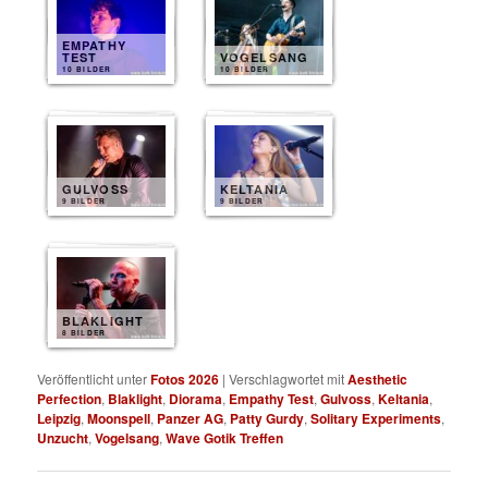
EMPATHY
TEST
VOGELSANG
10 BILDER
10 BILDER
GULVOSS
KELTANIA
9 BILDER
9 BILDER
BLAKLIGHT
8 BILDER
Veröffentlicht unter
Fotos 2026
|
Verschlagwortet mit
Aesthetic
Perfection
,
Blaklight
,
Diorama
,
Empathy Test
,
Gulvoss
,
Keltania
,
Leipzig
,
Moonspell
,
Panzer AG
,
Patty Gurdy
,
Solitary Experiments
,
Unzucht
,
Vogelsang
,
Wave Gotik Treffen