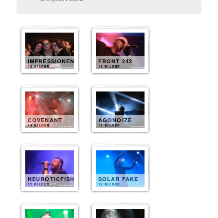
IMPRESSIONEN
FRONT 242
15 BILDER
15 BILDER
COVENANT
AGONOIZE
14 BILDER
13 BILDER
NEUROTICFISH
SOLAR FAKE
12 BILDER
12 BILDER