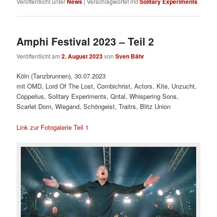
Veröffentlicht unter
News
|
Verschlagwortet mit
Solitary Experiments
Amphi Festival 2023 – Teil 2
Veröffentlicht am
2. August 2023
von
Sven Bähr
Köln (Tanzbrunnen), 30.07.2023
mit OMD, Lord Of The Lost, Combichrist, Actors, Kite, Unzucht,
Coppelius, Solitary Experiments, Qntal, Whispering Sons,
Scarlet Dorn, Wiegand, Schöngeist, Traitrs, Blitz Union
Link zur Fotogalerie Teil 1