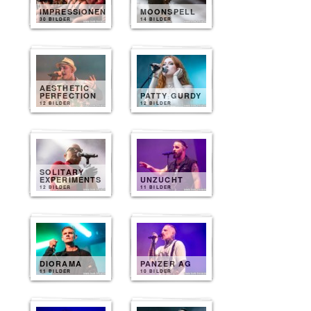
IMPRESSIONEN
MOONSPELL
30 BILDER
14 BILDER
AESTHETIC
PERFECTION
PATTY GURDY
12 BILDER
12 BILDER
SOLITARY
EXPERIMENTS
UNZUCHT
12 BILDER
11 BILDER
DIORAMA
PANZER AG
11 BILDER
10 BILDER