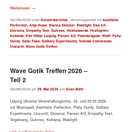
Weiterlesen
→
Veröffentlicht unter
Konzertberichte
|
Verschlagwortet mit
Aesthetic
Perfection
,
Anja Huwe
,
Bianca Stücker
,
Blaklight
,
Das Ich
,
Diorama
,
Empathy Test
,
Gulvoss
,
Heimataerde
,
Hrafngrimr
,
Keltania
,
Kim Wilde
,
Leipzig
,
Panzer AG
,
Patenbrigade: Wolff
,
Patty
Gurdy
,
Solar Fake
,
Solitary Experiments
,
Suivide Commando
,
Unzucht
,
Wave Gotik Treffen
Wave Gotik Treffen 2026 –
Teil 2
Veröffentlicht am
29. Mai 2026
von
Sven Bähr
Leipzig (diverse Veranstaltungsorte), 24. und 25.05.2026
mit Moonspell, Aesthetic Perfection, Patty Gurdy, Solitary
Experiments, Unzucht, Diorama, Panzer AG, Empathy Test,
Vogelsang, Gulvoss, Keltania, Blaklight
Link zur Fotogalerie Teil 1