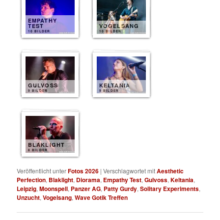
EMPATHY
TEST
VOGELSANG
10 BILDER
10 BILDER
GULVOSS
KELTANIA
9 BILDER
9 BILDER
BLAKLIGHT
8 BILDER
Veröffentlicht unter
Fotos 2026
|
Verschlagwortet mit
Aesthetic
Perfection
,
Blaklight
,
Diorama
,
Empathy Test
,
Gulvoss
,
Keltania
,
Leipzig
,
Moonspell
,
Panzer AG
,
Patty Gurdy
,
Solitary Experiments
,
Unzucht
,
Vogelsang
,
Wave Gotik Treffen