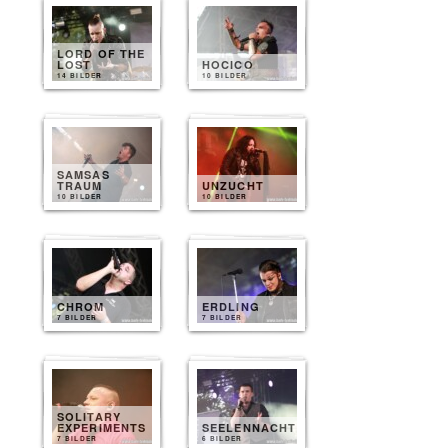
LORD OF THE
LOST
HOCICO
14 BILDER
10 BILDER
SAMSAS
TRAUM
UNZUCHT
10 BILDER
10 BILDER
CHROM
ERDLING
7 BILDER
7 BILDER
SOLITARY
EXPERIMENTS
SEELENNACHT
7 BILDER
6 BILDER