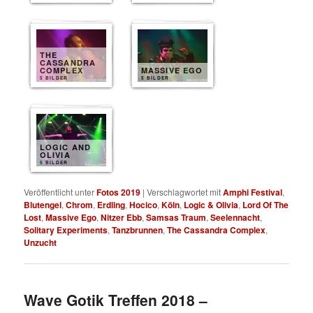
THE
CASSANDRA
COMPLEX
MASSIVE EGO
5 BILDER
5 BILDER
LOGIC AND
OLIVIA
5 BILDER
Veröffentlicht unter
Fotos 2019
|
Verschlagwortet mit
Amphi Festival
,
Blutengel
,
Chrom
,
Erdling
,
Hocico
,
Köln
,
Logic & Olivia
,
Lord Of The
Lost
,
Massive Ego
,
Nitzer Ebb
,
Samsas Traum
,
Seelennacht
,
Solitary Experiments
,
Tanzbrunnen
,
The Cassandra Complex
,
Unzucht
Wave Gotik Treffen 2018 –