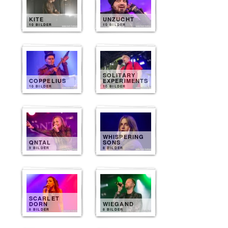
KITE
UNZUCHT
10 BILDER
10 BILDER
SOLITARY
COPPELIUS
EXPERIMENTS
10 BILDER
10 BILDER
WHISPERING
QNTAL
SONS
9 BILDER
8 BILDER
SCARLET
DORN
WIEGAND
8 BILDER
8 BILDER