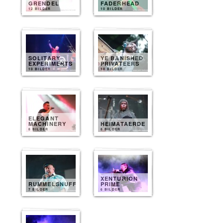
GRENDEL
FADERHEAD
12 BILDER
10 BILDER
SOLITARY
YE BANISHED
EXPERIMENTS
PRIVATEERS
10 BILDER
10 BILDER
ELEGANT
MACHINERY
HEIMATAERDE
8 BILDER
8 BILDER
XENTURION
RUMMELSNUFF
PRIME
7 BILDER
6 BILDER