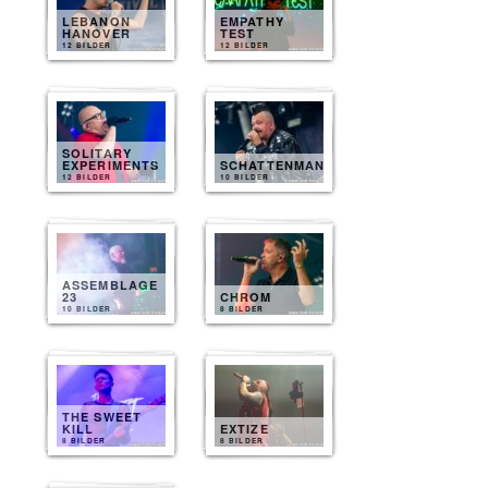
LEBANON
EMPATHY
HANOVER
TEST
12 BILDER
12 BILDER
SOLITARY
EXPERIMENTS
SCHATTENMANN
12 BILDER
10 BILDER
ASSEMBLAGE
23
CHROM
10 BILDER
8 BILDER
THE SWEET
KILL
EXTIZE
8 BILDER
8 BILDER