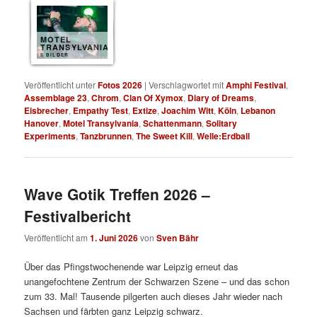
MOTEL
TRANSYLVANIA
8 BILDER
Veröffentlicht unter
Fotos 2026
|
Verschlagwortet mit
Amphi Festival
,
Assemblage 23
,
Chrom
,
Clan Of Xymox
,
Diary of Dreams
,
Eisbrecher
,
Empathy Test
,
Extize
,
Joachim Witt
,
Köln
,
Lebanon
Hanover
,
Motel Transylvania
,
Schattenmann
,
Solitary
Experiments
,
Tanzbrunnen
,
The Sweet Kill
,
Welle:Erdball
Wave Gotik Treffen 2026 –
Festivalbericht
Veröffentlicht am
1. Juni 2026
von
Sven Bähr
Über das Pfingstwochenende war Leipzig erneut das
unangefochtene Zentrum der Schwarzen Szene – und das schon
zum 33. Mal! Tausende pilgerten auch dieses Jahr wieder nach
Sachsen und färbten ganz Leipzig schwarz.