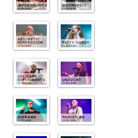
IMPRESSIONEN
MOONSPELL
30 BILDER
14 BILDER
AESTHETIC
PERFECTION
PATTY GURDY
12 BILDER
12 BILDER
SOLITARY
EXPERIMENTS
UNZUCHT
12 BILDER
11 BILDER
DIORAMA
PANZER AG
11 BILDER
10 BILDER