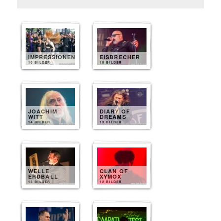
IMPRESSIONEN
EISBRECHER
10 BILDER
15 BILDER
JOACHIM
DIARY OF
WITT
DREAMS
14 BILDER
13 BILDER
WELLE
CLAN OF
ERDBALL
XYMOX
13 BILDER
12 BILDER