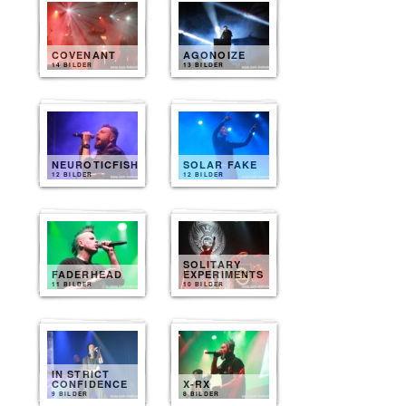
COVENANT
AGONOIZE
14 BILDER
13 BILDER
NEUROTICFISH
SOLAR FAKE
12 BILDER
12 BILDER
SOLITARY
FADERHEAD
EXPERIMENTS
11 BILDER
10 BILDER
IN STRICT
CONFIDENCE
X-RX
9 BILDER
8 BILDER