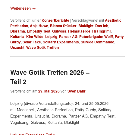
Weiterlesen
→
Veröffentlicht unter
Konzertberichte
|
Verschlagwortet mit
Aesthetic
Perfection
,
Anja Huwe
,
Bianca Stücker
,
Blaklight
,
Das Ich
,
Diorama
,
Empathy Test
,
Gulvoss
,
Heimataerde
,
Hrafngrimr
,
Keltania
,
Kim Wilde
,
Leipzig
,
Panzer AG
,
Patenbrigade: Wolff
,
Patty
Gurdy
,
Solar Fake
,
Solitary Experiments
,
Suivide Commando
,
Unzucht
,
Wave Gotik Treffen
Wave Gotik Treffen 2026 –
Teil 2
Veröffentlicht am
29. Mai 2026
von
Sven Bähr
Leipzig (diverse Veranstaltungsorte), 24. und 25.05.2026
mit Moonspell, Aesthetic Perfection, Patty Gurdy, Solitary
Experiments, Unzucht, Diorama, Panzer AG, Empathy Test,
Vogelsang, Gulvoss, Keltania, Blaklight
Link zur Fotogalerie Teil 1