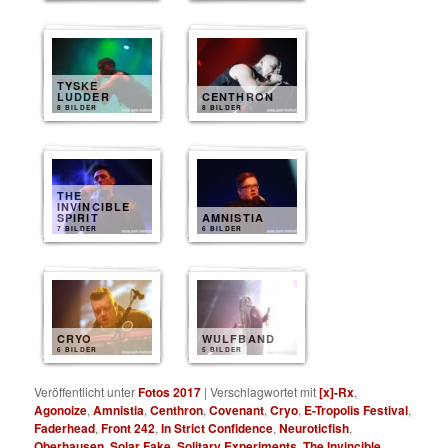
TYSKE
LUDDER
CENTHRON
8 BILDER
8 BILDER
THE
INVINCIBLE
SPIRIT
AMNISTIA
7 BILDER
6 BILDER
CRYO
WULFBAND
6 BILDER
5 BILDER
Veröffentlicht unter
Fotos 2017
|
Verschlagwortet mit
[x]-Rx
,
Agonoize
,
Amnistia
,
Centhron
,
Covenant
,
Cryo
,
E-Tropolis Festival
,
Faderhead
,
Front 242
,
In Strict Confidence
,
Neuroticfish
,
Oberhausen
,
Solar Fake
,
Solitary Experiments
,
The Invincible