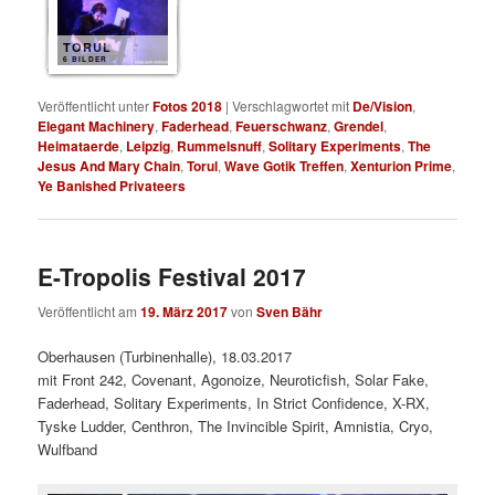
TORUL
6 BILDER
Veröffentlicht unter
Fotos 2018
|
Verschlagwortet mit
De/Vision
,
Elegant Machinery
,
Faderhead
,
Feuerschwanz
,
Grendel
,
Heimataerde
,
Leipzig
,
Rummelsnuff
,
Solitary Experiments
,
The
Jesus And Mary Chain
,
Torul
,
Wave Gotik Treffen
,
Xenturion Prime
,
Ye Banished Privateers
E-Tropolis Festival 2017
Veröffentlicht am
19. März 2017
von
Sven Bähr
Oberhausen (Turbinenhalle), 18.03.2017
mit Front 242, Covenant, Agonoize, Neuroticfish, Solar Fake,
Faderhead, Solitary Experiments, In Strict Confidence, X-RX,
Tyske Ludder, Centhron, The Invincible Spirit, Amnistia, Cryo,
Wulfband