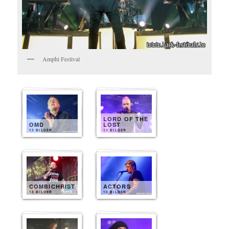
Amphi Festival
LORD OF THE
OMD
LOST
13 BILDER
13 BILDER
COMBICHRIST
ACTORS
13 BILDER
10 BILDER