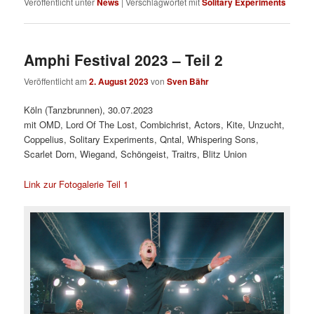
Veröffentlicht unter
News
|
Verschlagwortet mit
Solitary Experiments
Amphi Festival 2023 – Teil 2
Veröffentlicht am
2. August 2023
von
Sven Bähr
Köln (Tanzbrunnen), 30.07.2023
mit OMD, Lord Of The Lost, Combichrist, Actors, Kite, Unzucht,
Coppelius, Solitary Experiments, Qntal, Whispering Sons,
Scarlet Dorn, Wiegand, Schöngeist, Traitrs, Blitz Union
Link zur Fotogalerie Teil 1