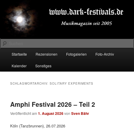
Zum
Zum
Musikmagazin seit 2005
primären
sekundären
Inhalt
Inhalt
springen
springen
DARK-FESTIVALS.DE
Suchen
Hauptmenü
Startseite
Rezensionen
Fotogalerien
Foto-Archiv
Kalender
Sonstiges
SCHLAGWORTARCHIV:
SOLITARY EXPERIMENTS
Amphi Festival 2026 – Teil 2
Veröffentlicht am
1. August 2026
von
Sven Bähr
Köln (Tanzbrunnen), 26.07.2026