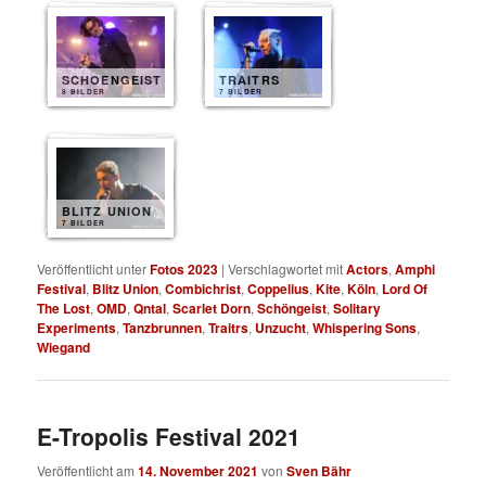
SCHOENGEIST
TRAITRS
8 BILDER
7 BILDER
BLITZ UNION
7 BILDER
Veröffentlicht unter
Fotos 2023
|
Verschlagwortet mit
Actors
,
Amphi
Festival
,
Blitz Union
,
Combichrist
,
Coppelius
,
Kite
,
Köln
,
Lord Of
The Lost
,
OMD
,
Qntal
,
Scarlet Dorn
,
Schöngeist
,
Solitary
Experiments
,
Tanzbrunnen
,
Traitrs
,
Unzucht
,
Whispering Sons
,
Wiegand
E-Tropolis Festival 2021
Veröffentlicht am
14. November 2021
von
Sven Bähr