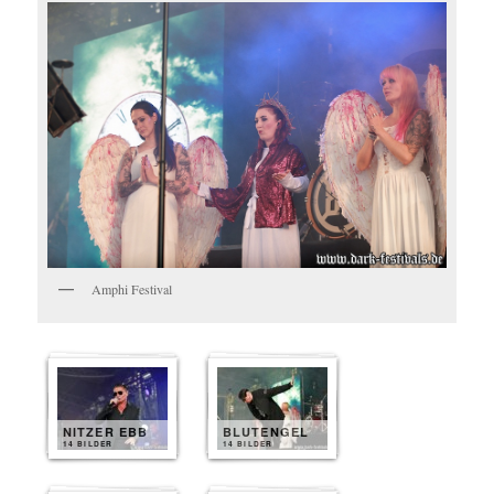
Amphi Festival
NITZER EBB
BLUTENGEL
14 BILDER
14 BILDER