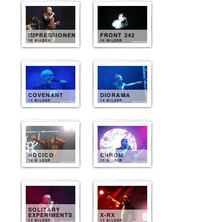
IMPRESSIONEN
FRONT 242
10 BILDER
15 BILDER
COVENANT
DIORAMA
15 BILDER
14 BILDER
HOCICO
CHROM
14 BILDER
13 BILDER
SOLITARY
EXPERIMENTS
X-RX
13 BILDER
13 BILDER