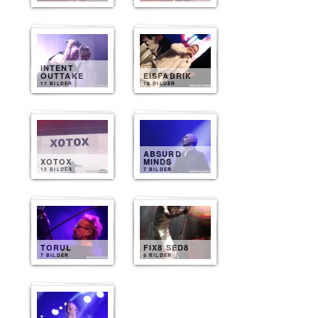
INTENT
OUTTAKE
EISFABRIK
11 BILDER
10 BILDER
ABSURD
XOTOX
MINDS
10 BILDER
7 BILDER
TORUL
FIX8 SED8
7 BILDER
8 BILDER