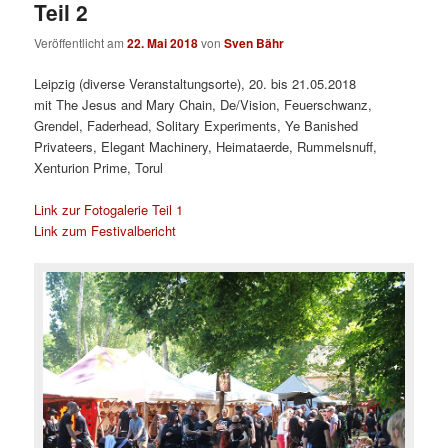
Teil 2
Veröffentlicht am
22. Mai 2018
von
Sven Bähr
Leipzig (diverse Veranstaltungsorte), 20. bis 21.05.2018
mit The Jesus and Mary Chain, De/Vision, Feuerschwanz,
Grendel, Faderhead, Solitary Experiments, Ye Banished
Privateers, Elegant Machinery, Heimataerde, Rummelsnuff,
Xenturion Prime, Torul
Link zur Fotogalerie Teil 1
Link zum Festivalbericht