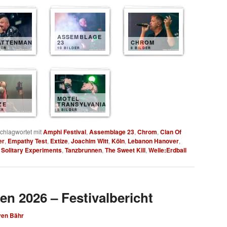
ASSEMBLAGE
ATTENMANN
23
CHROM
DER
10 BILDER
8 BILDER
MOTEL
ZE
TRANSYLVANIA
ER
8 BILDER
chlagwortet mit
Amphi Festival
,
Assemblage 23
,
Chrom
,
Clan Of
er
,
Empathy Test
,
Extize
,
Joachim Witt
,
Köln
,
Lebanon Hanover
,
,
Solitary Experiments
,
Tanzbrunnen
,
The Sweet Kill
,
Welle:Erdball
en 2026 – Festivalbericht
ven Bähr