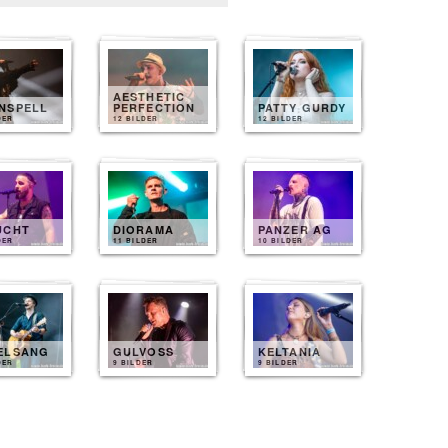
AESTHETIC
NSPELL
PERFECTION
PATTY GURDY
DER
12 BILDER
12 BILDER
UCHT
DIORAMA
PANZER AG
DER
11 BILDER
10 BILDER
ELSANG
GULVOSS
KELTANIA
DER
9 BILDER
9 BILDER