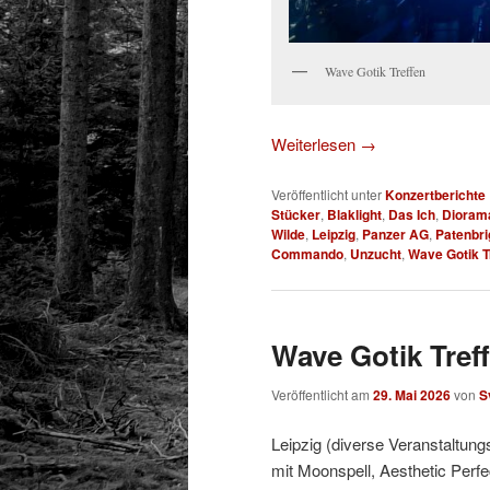
Wave Gotik Treffen
Weiterlesen
→
Veröffentlicht unter
Konzertberichte
Stücker
,
Blaklight
,
Das Ich
,
Dioram
Wilde
,
Leipzig
,
Panzer AG
,
Patenbri
Commando
,
Unzucht
,
Wave Gotik T
Wave Gotik Treff
Veröffentlicht am
29. Mai 2026
von
S
Leipzig (diverse Veranstaltung
mit Moonspell, Aesthetic Perfe