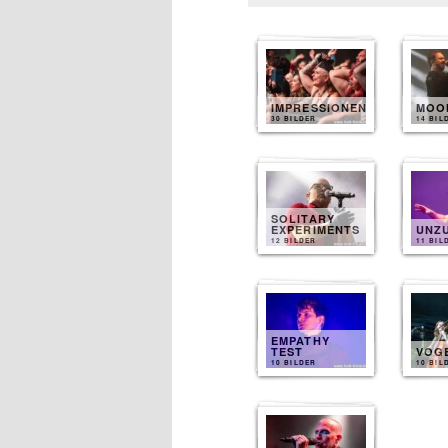
IMPRESSIONEN
MOO
30 BILDER
14 BIL
SOLITARY
EXPERIMENTS
UNZ
12 BILDER
11 BIL
EMPATHY
TEST
VOG
10 BILDER
10 BIL