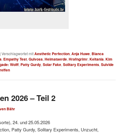
|
Verschlagwortet mit
Aesthetic Perfection
,
Anja Huwe
,
Bianca
a
,
Empathy Test
,
Gulvoss
,
Heimataerde
,
Hrafngrimr
,
Keltania
,
Kim
gade: Wolff
,
Patty Gurdy
,
Solar Fake
,
Solitary Experiments
,
Suivide
reffen
en 2026 – Teil 2
ven Bähr
sorte), 24. und 25.05.2026
ction, Patty Gurdy, Solitary Experiments, Unzucht,