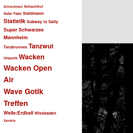
Schlachthof
Schandmaul
Stahlmann
Solar Fake
Statistik
Subway to Sally
Super Schwarzes
Mannheim
Tanzwut
Tanzbrunnen
Wacken
Unzucht
Wacken Open
Air
Wave Gotik
Treffen
Welle:Erdball
Wiesbaden
Xandria