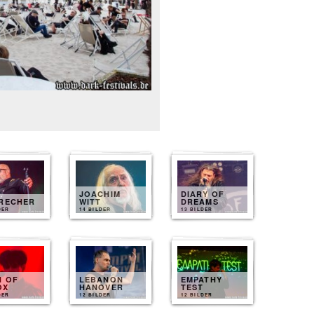
JOACHIM
DIARY OF
BRECHER
WITT
DREAMS
DER
14 BILDER
13 BILDER
N OF
LEBANON
EMPATHY
OX
HANOVER
TEST
DER
12 BILDER
12 BILDER