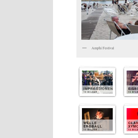
Amphi Festival
IMPRESSIONEN
EIS
10 BILDER
15 BIL
WELLE
CLA
ERDBALL
XYM
13 BILDER
12 BIL