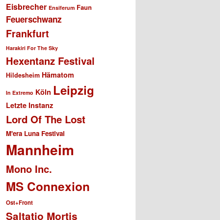
Eisbrecher
Faun
Ensiferum
Feuerschwanz
Frankfurt
Harakiri For The Sky
Hexentanz Festival
Hämatom
Hildesheim
Leipzig
Köln
In Extremo
Letzte Instanz
Lord Of The Lost
M'era Luna Festival
Mannheim
Mono Inc.
MS Connexion
Ost+Front
Saltatio Mortis