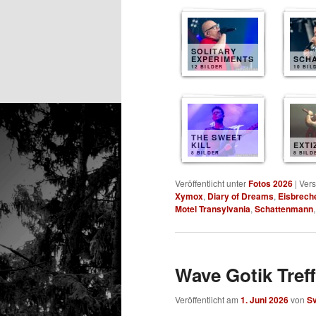
SOLITARY
EXPERIMENTS
SCH
12 BILDER
10 BIL
THE SWEET
KILL
EXTI
8 BILDER
8 BILD
Veröffentlicht unter
Fotos 2026
|
Vers
Xymox
,
Diary of Dreams
,
Eisbrech
Motel Transylvania
,
Schattenmann
Wave Gotik Treff
Veröffentlicht am
1. Juni 2026
von
S