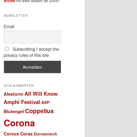
Archiv
mit alten Bildern ab 2009?
NEWSLETTER
Email
Subscribing I accept the
privacy rules of this site
SCHLAGWÖRTER
All Will Know
Alestorm
Amphi Festival
ASP
Coppelius
Blutengel
Corona
Corvus Corax
Dornenreich