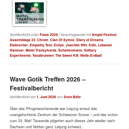
MOTEL
TRANSYLVANIA
8 BILDER
Veröffentlicht unter
Fotos 2026
|
Verschlagwortet mit
Amphi Festival
,
Assemblage 23
,
Chrom
,
Clan Of Xymox
,
Diary of Dreams
,
Eisbrecher
,
Empathy Test
,
Extize
,
Joachim Witt
,
Köln
,
Lebanon
Hanover
,
Motel Transylvania
,
Schattenmann
,
Solitary
Experiments
,
Tanzbrunnen
,
The Sweet Kill
,
Welle:Erdball
Wave Gotik Treffen 2026 –
Festivalbericht
Veröffentlicht am
1. Juni 2026
von
Sven Bähr
Über das Pfingstwochenende war Leipzig erneut das
unangefochtene Zentrum der Schwarzen Szene – und das schon
zum 33. Mal! Tausende pilgerten auch dieses Jahr wieder nach
Sachsen und färbten ganz Leipzig schwarz.