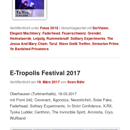
TORUL
6 BILDER
Veröffentlicht unter
Fotos 2018
|
Verschlagwortet mit
De/Vision
,
Elegant Machinery
,
Faderhead
,
Feuerschwanz
,
Grendel
,
Heimataerde
,
Leipzig
,
Rummelsnuff
,
Solitary Experiments
,
The
Jesus And Mary Chain
,
Torul
,
Wave Gotik Treffen
,
Xenturion Prime
,
Ye Banished Privateers
E-Tropolis Festival 2017
Veröffentlicht am
19. März 2017
von
Sven Bähr
Oberhausen (Turbinenhalle), 18.03.2017
mit Front 242, Covenant, Agonoize, Neuroticfish, Solar Fake,
Faderhead, Solitary Experiments, In Strict Confidence, X-RX,
Tyske Ludder, Centhron, The Invincible Spirit, Amnistia, Cryo,
Wulfband