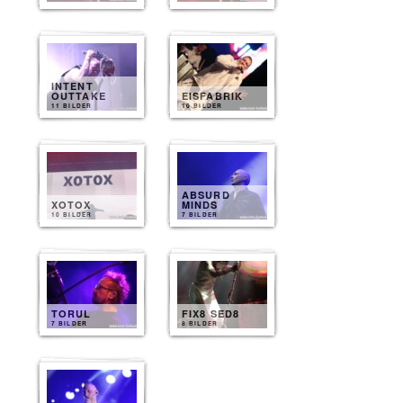
INTENT
OUTTAKE
EISFABRIK
11 BILDER
10 BILDER
ABSURD
XOTOX
MINDS
10 BILDER
7 BILDER
TORUL
FIX8 SED8
7 BILDER
8 BILDER