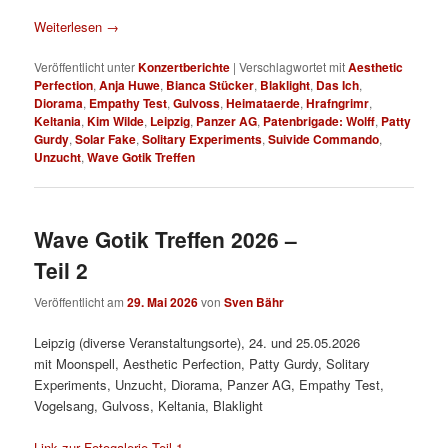
Weiterlesen
→
Veröffentlicht unter
Konzertberichte
|
Verschlagwortet mit
Aesthetic
Perfection
,
Anja Huwe
,
Bianca Stücker
,
Blaklight
,
Das Ich
,
Diorama
,
Empathy Test
,
Gulvoss
,
Heimataerde
,
Hrafngrimr
,
Keltania
,
Kim Wilde
,
Leipzig
,
Panzer AG
,
Patenbrigade: Wolff
,
Patty
Gurdy
,
Solar Fake
,
Solitary Experiments
,
Suivide Commando
,
Unzucht
,
Wave Gotik Treffen
Wave Gotik Treffen 2026 –
Teil 2
Veröffentlicht am
29. Mai 2026
von
Sven Bähr
Leipzig (diverse Veranstaltungsorte), 24. und 25.05.2026
mit Moonspell, Aesthetic Perfection, Patty Gurdy, Solitary
Experiments, Unzucht, Diorama, Panzer AG, Empathy Test,
Vogelsang, Gulvoss, Keltania, Blaklight
Link zur Fotogalerie Teil 1