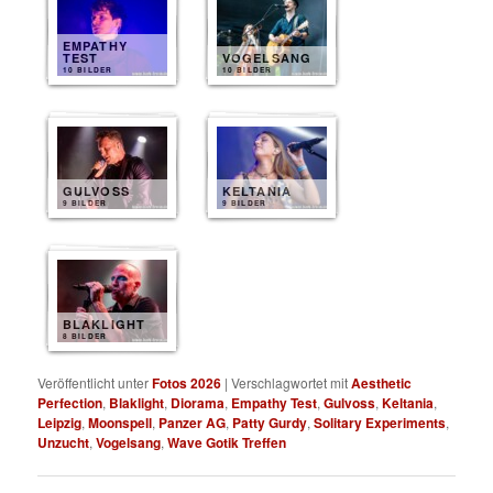
EMPATHY
TEST
VOGELSANG
10 BILDER
10 BILDER
GULVOSS
KELTANIA
9 BILDER
9 BILDER
BLAKLIGHT
8 BILDER
Veröffentlicht unter
Fotos 2026
|
Verschlagwortet mit
Aesthetic
Perfection
,
Blaklight
,
Diorama
,
Empathy Test
,
Gulvoss
,
Keltania
,
Leipzig
,
Moonspell
,
Panzer AG
,
Patty Gurdy
,
Solitary Experiments
,
Unzucht
,
Vogelsang
,
Wave Gotik Treffen