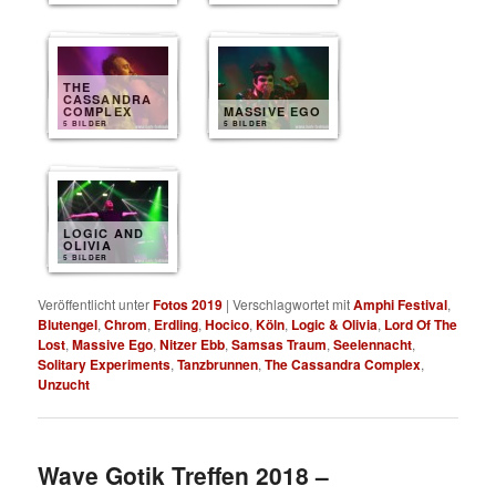
THE
CASSANDRA
COMPLEX
MASSIVE EGO
5 BILDER
5 BILDER
LOGIC AND
OLIVIA
5 BILDER
Veröffentlicht unter
Fotos 2019
|
Verschlagwortet mit
Amphi Festival
,
Blutengel
,
Chrom
,
Erdling
,
Hocico
,
Köln
,
Logic & Olivia
,
Lord Of The
Lost
,
Massive Ego
,
Nitzer Ebb
,
Samsas Traum
,
Seelennacht
,
Solitary Experiments
,
Tanzbrunnen
,
The Cassandra Complex
,
Unzucht
Wave Gotik Treffen 2018 –