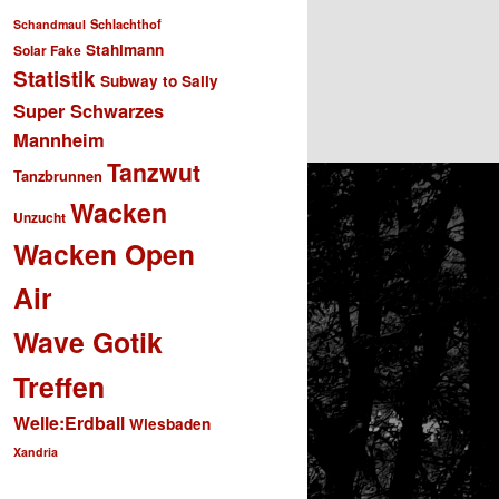
Schlachthof
Schandmaul
Stahlmann
Solar Fake
Statistik
Subway to Sally
Super Schwarzes
Mannheim
Tanzwut
Tanzbrunnen
Wacken
Unzucht
Wacken Open
Air
Wave Gotik
Treffen
Welle:Erdball
Wiesbaden
Xandria