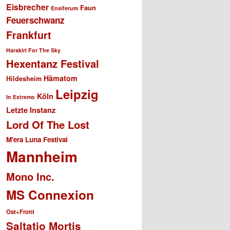
Eisbrecher
Faun
Ensiferum
Feuerschwanz
Frankfurt
Harakiri For The Sky
Hexentanz Festival
Hämatom
Hildesheim
Leipzig
Köln
In Extremo
Letzte Instanz
Lord Of The Lost
M'era Luna Festival
Mannheim
Mono Inc.
MS Connexion
Ost+Front
Saltatio Mortis