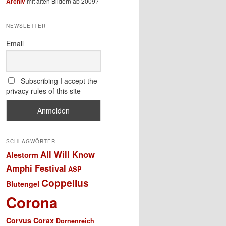
Archiv
mit alten Bildern ab 2009?
NEWSLETTER
Email
Subscribing I accept the
privacy rules of this site
SCHLAGWÖRTER
All Will Know
Alestorm
Amphi Festival
ASP
Coppelius
Blutengel
Corona
Corvus Corax
Dornenreich