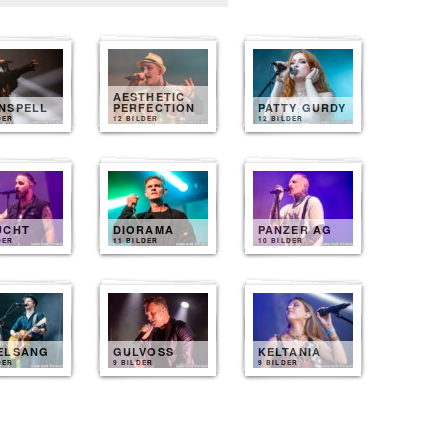
AESTHETIC
NSPELL
PERFECTION
PATTY GURDY
DER
12 BILDER
12 BILDER
UCHT
DIORAMA
PANZER AG
DER
11 BILDER
10 BILDER
ELSANG
GULVOSS
KELTANIA
DER
9 BILDER
9 BILDER