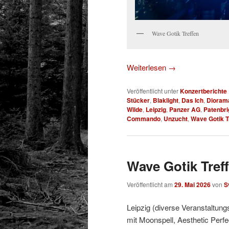
Wave Gotik Treffen
Weiterlesen
→
Veröffentlicht unter
Konzertberichte
Stücker
,
Blaklight
,
Das Ich
,
Dioram
Wilde
,
Leipzig
,
Panzer AG
,
Patenbri
Commando
,
Unzucht
,
Wave Gotik T
Wave Gotik Treff
Veröffentlicht am
29. Mai 2026
von
S
Leipzig (diverse Veranstaltung
mit Moonspell, Aesthetic Perfe