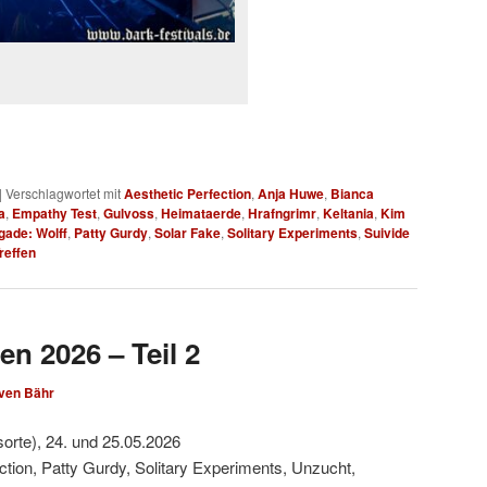
|
Verschlagwortet mit
Aesthetic Perfection
,
Anja Huwe
,
Bianca
a
,
Empathy Test
,
Gulvoss
,
Heimataerde
,
Hrafngrimr
,
Keltania
,
Kim
gade: Wolff
,
Patty Gurdy
,
Solar Fake
,
Solitary Experiments
,
Suivide
reffen
en 2026 – Teil 2
ven Bähr
sorte), 24. und 25.05.2026
ction, Patty Gurdy, Solitary Experiments, Unzucht,