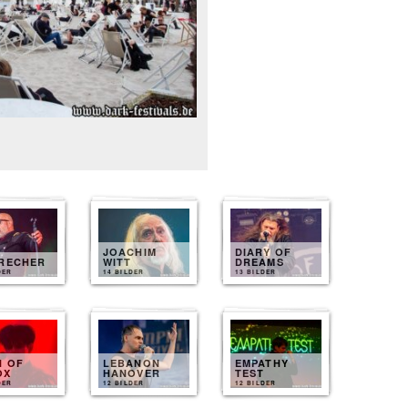
JOACHIM
DIARY OF
BRECHER
WITT
DREAMS
DER
14 BILDER
13 BILDER
N OF
LEBANON
EMPATHY
OX
HANOVER
TEST
DER
12 BILDER
12 BILDER