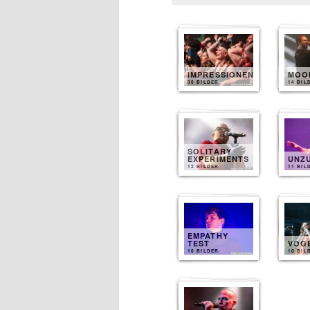
IMPRESSIONEN
MOO
30 BILDER
14 BIL
SOLITARY
EXPERIMENTS
UNZ
12 BILDER
11 BIL
EMPATHY
TEST
VOG
10 BILDER
10 BIL