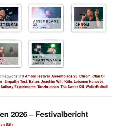
ASSEMBLAGE
ATTENMANN
23
CHROM
DER
10 BILDER
8 BILDER
MOTEL
ZE
TRANSYLVANIA
ER
8 BILDER
chlagwortet mit
Amphi Festival
,
Assemblage 23
,
Chrom
,
Clan Of
er
,
Empathy Test
,
Extize
,
Joachim Witt
,
Köln
,
Lebanon Hanover
,
,
Solitary Experiments
,
Tanzbrunnen
,
The Sweet Kill
,
Welle:Erdball
en 2026 – Festivalbericht
ven Bähr