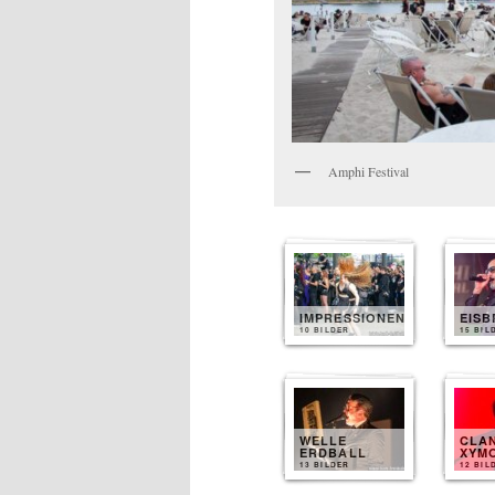
Amphi Festival
IMPRESSIONEN
EIS
10 BILDER
15 BIL
WELLE
CLA
ERDBALL
XYM
13 BILDER
12 BIL