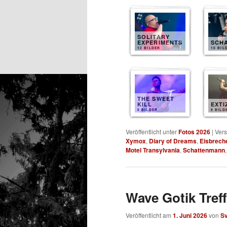
SOLITARY
EXPERIMENTS
SCH
12 BILDER
10 BIL
THE SWEET
KILL
EXTI
8 BILDER
8 BILD
Veröffentlicht unter
Fotos 2026
|
Vers
Xymox
,
Diary of Dreams
,
Eisbrech
Motel Transylvania
,
Schattenmann
Wave Gotik Treff
Veröffentlicht am
1. Juni 2026
von
S