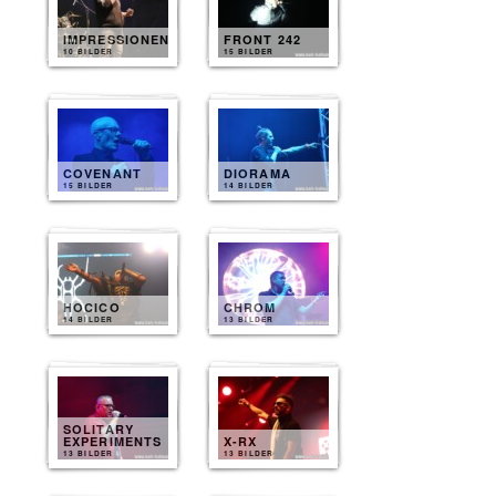
IMPRESSIONEN
FRONT 242
10 BILDER
15 BILDER
COVENANT
DIORAMA
15 BILDER
14 BILDER
HOCICO
CHROM
14 BILDER
13 BILDER
SOLITARY
EXPERIMENTS
X-RX
13 BILDER
13 BILDER