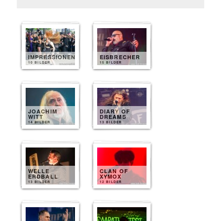
IMPRESSIONEN
EISBRECHER
10 BILDER
15 BILDER
JOACHIM
DIARY OF
WITT
DREAMS
14 BILDER
13 BILDER
WELLE
CLAN OF
ERDBALL
XYMOX
13 BILDER
12 BILDER