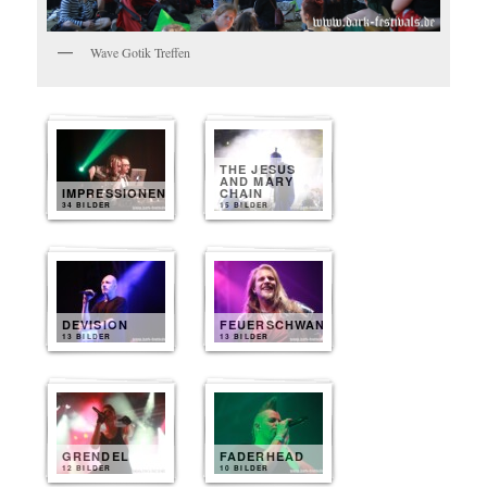
Wave Gotik Treffen
THE JESUS
AND MARY
IMPRESSIONEN
CHAIN
34 BILDER
15 BILDER
DEVISION
FEUERSCHWANZ
13 BILDER
13 BILDER
GRENDEL
FADERHEAD
12 BILDER
10 BILDER