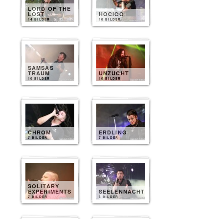
LORD OF THE
LOST
HOCICO
14 BILDER
10 BILDER
SAMSAS
TRAUM
UNZUCHT
10 BILDER
10 BILDER
CHROM
ERDLING
7 BILDER
7 BILDER
SOLITARY
EXPERIMENTS
SEELENNACHT
7 BILDER
6 BILDER