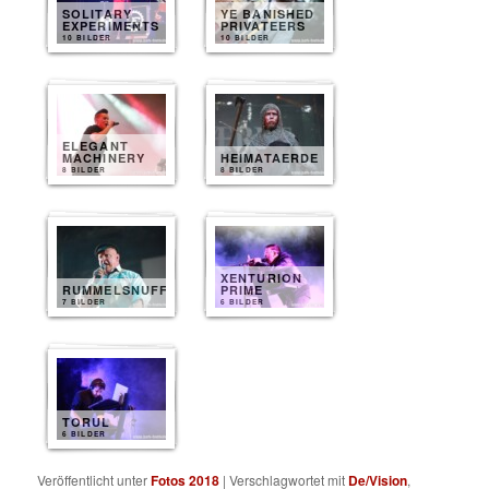
SOLITARY
YE BANISHED
EXPERIMENTS
PRIVATEERS
10 BILDER
10 BILDER
ELEGANT
MACHINERY
HEIMATAERDE
8 BILDER
8 BILDER
XENTURION
RUMMELSNUFF
PRIME
7 BILDER
6 BILDER
TORUL
6 BILDER
Veröffentlicht unter
Fotos 2018
|
Verschlagwortet mit
De/Vision
,