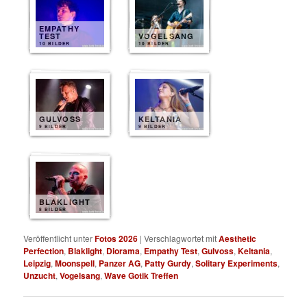
EMPATHY
TEST
VOGELSANG
10 BILDER
10 BILDER
GULVOSS
KELTANIA
9 BILDER
9 BILDER
BLAKLIGHT
8 BILDER
Veröffentlicht unter
Fotos 2026
|
Verschlagwortet mit
Aesthetic
Perfection
,
Blaklight
,
Diorama
,
Empathy Test
,
Gulvoss
,
Keltania
,
Leipzig
,
Moonspell
,
Panzer AG
,
Patty Gurdy
,
Solitary Experiments
,
Unzucht
,
Vogelsang
,
Wave Gotik Treffen