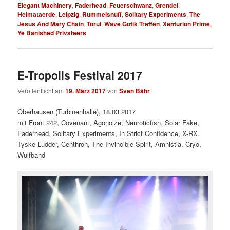
Elegant Machinery
,
Faderhead
,
Feuerschwanz
,
Grendel
,
Heimataerde
,
Leipzig
,
Rummelsnuff
,
Solitary Experiments
,
The
Jesus And Mary Chain
,
Torul
,
Wave Gotik Treffen
,
Xenturion Prime
,
Ye Banished Privateers
E-Tropolis Festival 2017
Veröffentlicht am
19. März 2017
von
Sven Bähr
Oberhausen (Turbinenhalle), 18.03.2017
mit Front 242, Covenant, Agonoize, Neuroticfish, Solar Fake,
Faderhead, Solitary Experiments, In Strict Confidence, X-RX,
Tyske Ludder, Centhron, The Invincible Spirit, Amnistia, Cryo,
Wulfband