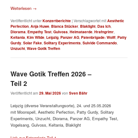
Weiterlesen
→
Veröffentlicht unter
Konzertberichte
|
Verschlagwortet mit
Aesthetic
Perfection
,
Anja Huwe
,
Bianca Stücker
,
Blaklight
,
Das Ich
,
Diorama
,
Empathy Test
,
Gulvoss
,
Heimataerde
,
Hrafngrimr
,
Keltania
,
Kim Wilde
,
Leipzig
,
Panzer AG
,
Patenbrigade: Wolff
,
Patty
Gurdy
,
Solar Fake
,
Solitary Experiments
,
Suivide Commando
,
Unzucht
,
Wave Gotik Treffen
Wave Gotik Treffen 2026 –
Teil 2
Veröffentlicht am
29. Mai 2026
von
Sven Bähr
Leipzig (diverse Veranstaltungsorte), 24. und 25.05.2026
mit Moonspell, Aesthetic Perfection, Patty Gurdy, Solitary
Experiments, Unzucht, Diorama, Panzer AG, Empathy Test,
Vogelsang, Gulvoss, Keltania, Blaklight
Link zur Fotogalerie Teil 1