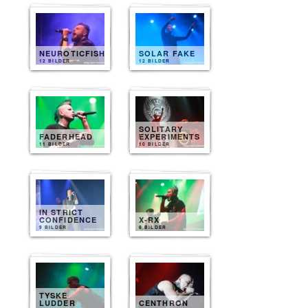
NEUROTICFISH
SOLAR FAKE
12 BILDER
12 BILDER
SOLITARY
FADERHEAD
EXPERIMENTS
11 BILDER
10 BILDER
IN STRICT
CONFIDENCE
X-RX
9 BILDER
8 BILDER
TYSKE
LUDDER
CENTHRON