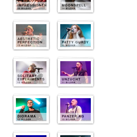
IMPRESSIONEN
MOONSPELL
30 BILDER
14 BILDER
AESTHETIC
PERFECTION
PATTY GURDY
12 BILDER
12 BILDER
SOLITARY
EXPERIMENTS
UNZUCHT
12 BILDER
11 BILDER
DIORAMA
PANZER AG
11 BILDER
10 BILDER