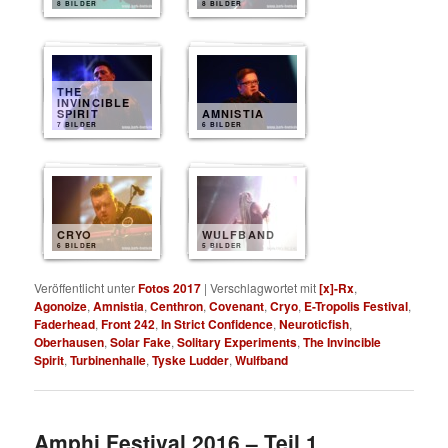
8 BILDER
8 BILDER
THE
INVINCIBLE
SPIRIT
AMNISTIA
7 BILDER
6 BILDER
CRYO
WULFBAND
6 BILDER
5 BILDER
Veröffentlicht unter
Fotos 2017
|
Verschlagwortet mit
[x]-Rx
,
Agonoize
,
Amnistia
,
Centhron
,
Covenant
,
Cryo
,
E-Tropolis Festival
,
Faderhead
,
Front 242
,
In Strict Confidence
,
Neuroticfish
,
Oberhausen
,
Solar Fake
,
Solitary Experiments
,
The Invincible
Spirit
,
Turbinenhalle
,
Tyske Ludder
,
Wulfband
Amphi Festival 2016 – Teil 1