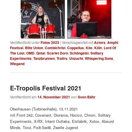
Veröffentlicht unter
Fotos 2023
|
Verschlagwortet mit
Actors
,
Amphi
Festival
,
Blitz Union
,
Combichrist
,
Coppelius
,
Kite
,
Köln
,
Lord Of
The Lost
,
OMD
,
Qntal
,
Scarlet Dorn
,
Schöngeist
,
Solitary
Experiments
,
Tanzbrunnen
,
Traitrs
,
Unzucht
,
Whispering Sons
,
Wiegand
E-Tropolis Festival 2021
Veröffentlicht am
14. November 2021
von
Sven Bähr
Oberhausen (Turbinenhalle), 13.11.2021
mit Front 242, Covenant, Diorama, Hocico, Chrom, Solitary
Experiments, X-RX, Intent Outtake, Eisfabrik, Xotox, Absurd
Minds, Torul, Fix8:Sed8, Zweite Jugend