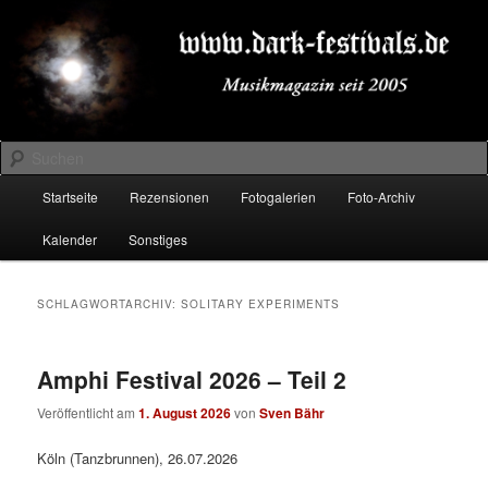
Zum
Zum
Musikmagazin seit 2005
primären
sekundären
Inhalt
Inhalt
springen
springen
DARK-FESTIVALS.DE
Suchen
Hauptmenü
Startseite
Rezensionen
Fotogalerien
Foto-Archiv
Kalender
Sonstiges
SCHLAGWORTARCHIV:
SOLITARY EXPERIMENTS
Amphi Festival 2026 – Teil 2
Veröffentlicht am
1. August 2026
von
Sven Bähr
Köln (Tanzbrunnen), 26.07.2026