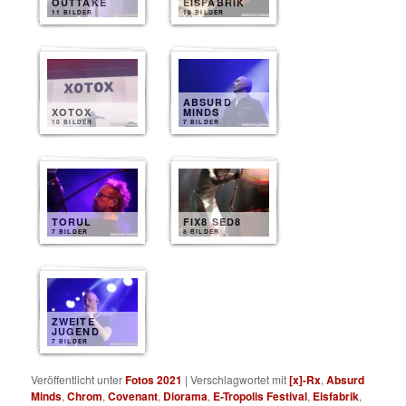
OUTTAKE
EISFABRIK
11 BILDER
10 BILDER
ABSURD
XOTOX
MINDS
10 BILDER
7 BILDER
TORUL
FIX8 SED8
7 BILDER
8 BILDER
ZWEITE
JUGEND
7 BILDER
Veröffentlicht unter
Fotos 2021
|
Verschlagwortet mit
[x]-Rx
,
Absurd
Minds
,
Chrom
,
Covenant
,
Diorama
,
E-Tropolis Festival
,
Eisfabrik
,