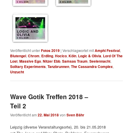
5 BILDER
5 BILDER
LOGIC AND
OLIVIA
5 BILDER
Veröffentlicht unter
Fotos 2019
|
Verschlagwortet mit
Amphi Festival
,
Blutengel
,
Chrom
,
Erdling
,
Hocico
,
Köln
,
Logic & Olivia
,
Lord Of The
Lost
,
Massive Ego
,
Nitzer Ebb
,
Samsas Traum
,
Seelennacht
,
Solitary Experiments
,
Tanzbrunnen
,
The Cassandra Complex
,
Unzucht
Wave Gotik Treffen 2018 –
Teil 2
Veröffentlicht am
22. Mai 2018
von
Sven Bähr
Leipzig (diverse Veranstaltungsorte), 20. bis 21.05.2018