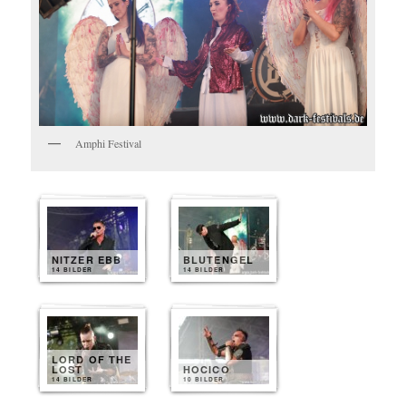
Amphi Festival
NITZER EBB
BLUTENGEL
14 BILDER
14 BILDER
LORD OF THE
LOST
HOCICO
14 BILDER
10 BILDER