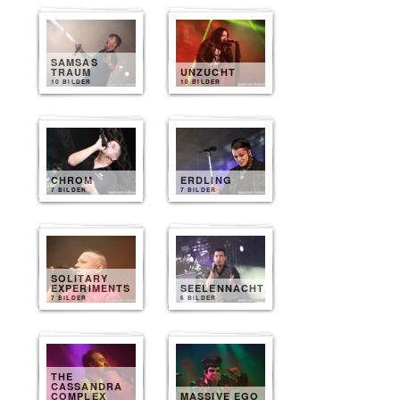
SAMSAS
TRAUM
UNZUCHT
10 BILDER
10 BILDER
CHROM
ERDLING
7 BILDER
7 BILDER
SOLITARY
EXPERIMENTS
SEELENNACHT
7 BILDER
6 BILDER
THE
CASSANDRA
COMPLEX
MASSIVE EGO