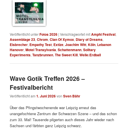
MOTEL
TRANSYLVANIA
8 BILDER
Veröffentlicht unter
Fotos 2026
|
Verschlagwortet mit
Amphi Festival
,
Assemblage 23
,
Chrom
,
Clan Of Xymox
,
Diary of Dreams
,
Eisbrecher
,
Empathy Test
,
Extize
,
Joachim Witt
,
Köln
,
Lebanon
Hanover
,
Motel Transylvania
,
Schattenmann
,
Solitary
Experiments
,
Tanzbrunnen
,
The Sweet Kill
,
Welle:Erdball
Wave Gotik Treffen 2026 –
Festivalbericht
Veröffentlicht am
1. Juni 2026
von
Sven Bähr
Über das Pfingstwochenende war Leipzig erneut das
unangefochtene Zentrum der Schwarzen Szene – und das schon
zum 33. Mal! Tausende pilgerten auch dieses Jahr wieder nach
Sachsen und färbten ganz Leipzig schwarz.