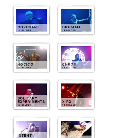
COVENANT
DIORAMA
15 BILDER
14 BILDER
HOCICO
CHROM
14 BILDER
13 BILDER
SOLITARY
EXPERIMENTS
X-RX
13 BILDER
13 BILDER
INTENT