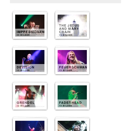
THE JESUS
AND MARY
IMPRESSIONEN
CHAIN
34 BILDER
15 BILDER
DEVISION
FEUERSCHWANZ
13 BILDER
13 BILDER
GRENDEL
FADERHEAD
12 BILDER
10 BILDER