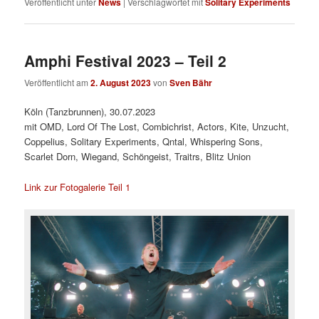
Veröffentlicht unter
News
|
Verschlagwortet mit
Solitary Experiments
Amphi Festival 2023 – Teil 2
Veröffentlicht am
2. August 2023
von
Sven Bähr
Köln (Tanzbrunnen), 30.07.2023
mit OMD, Lord Of The Lost, Combichrist, Actors, Kite, Unzucht,
Coppelius, Solitary Experiments, Qntal, Whispering Sons,
Scarlet Dorn, Wiegand, Schöngeist, Traitrs, Blitz Union
Link zur Fotogalerie Teil 1