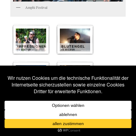
Amphi Festival
IMPRESSIONEN
BLUTENGEL
15 BILDER
15 BILDER
PETER
HEPPNER
TARJA
14 BILDER
14 BILDER
MONO INC.
MEGAHERZ
12 BILDER
11 BILDER