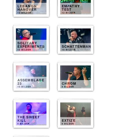
LEBANON
EMPATHY
HANOVER
TEST
12 BILDER
12 BILDER
SOLITARY
EXPERIMENTS
SCHATTENMANN
12 BILDER
10 BILDER
ASSEMBLAGE
23
CHROM
10 BILDER
8 BILDER
THE SWEET
KILL
EXTIZE
8 BILDER
8 BILDER