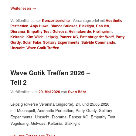
Weiterlesen
→
Veröffentlicht unter
Konzertberichte
|
Verschlagwortet mit
Aesthetic
Perfection
,
Anja Huwe
,
Bianca Stücker
,
Blaklight
,
Das Ich
,
Diorama
,
Empathy Test
,
Gulvoss
,
Heimataerde
,
Hrafngrimr
,
Keltania
,
Kim Wilde
,
Leipzig
,
Panzer AG
,
Patenbrigade: Wolff
,
Patty
Gurdy
,
Solar Fake
,
Solitary Experiments
,
Suivide Commando
,
Unzucht
,
Wave Gotik Treffen
Wave Gotik Treffen 2026 –
Teil 2
Veröffentlicht am
29. Mai 2026
von
Sven Bähr
Leipzig (diverse Veranstaltungsorte), 24. und 25.05.2026
mit Moonspell, Aesthetic Perfection, Patty Gurdy, Solitary
Experiments, Unzucht, Diorama, Panzer AG, Empathy Test,
Vogelsang, Gulvoss, Keltania, Blaklight
Link zur Fotogalerie Teil 1