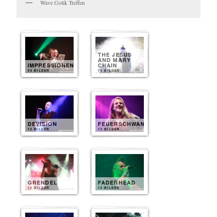
Wave Gotik Treffen
THE JESUS
AND MARY
IMPRESSIONEN
CHAIN
34 BILDER
15 BILDER
DEVISION
FEUERSCHWANZ
13 BILDER
13 BILDER
GRENDEL
FADERHEAD
12 BILDER
10 BILDER