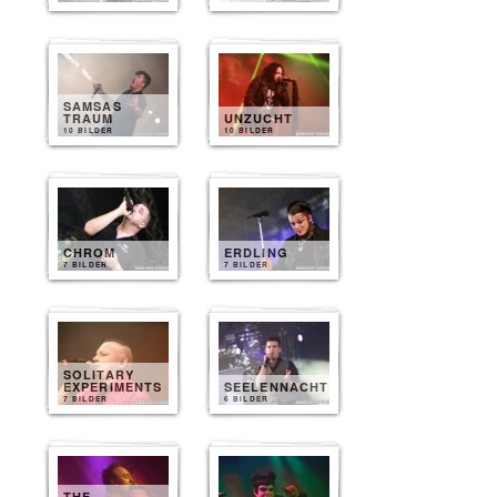
SAMSAS
TRAUM
UNZUCHT
10 BILDER
10 BILDER
CHROM
ERDLING
7 BILDER
7 BILDER
SOLITARY
EXPERIMENTS
SEELENNACHT
7 BILDER
6 BILDER
THE