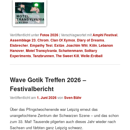
MOTEL
TRANSYLVANIA
8 BILDER
Veröffentlicht unter
Fotos 2026
|
Verschlagwortet mit
Amphi Festival
,
Assemblage 23
,
Chrom
,
Clan Of Xymox
,
Diary of Dreams
,
Eisbrecher
,
Empathy Test
,
Extize
,
Joachim Witt
,
Köln
,
Lebanon
Hanover
,
Motel Transylvania
,
Schattenmann
,
Solitary
Experiments
,
Tanzbrunnen
,
The Sweet Kill
,
Welle:Erdball
Wave Gotik Treffen 2026 –
Festivalbericht
Veröffentlicht am
1. Juni 2026
von
Sven Bähr
Über das Pfingstwochenende war Leipzig erneut das
unangefochtene Zentrum der Schwarzen Szene – und das schon
zum 33. Mal! Tausende pilgerten auch dieses Jahr wieder nach
Sachsen und färbten ganz Leipzig schwarz.