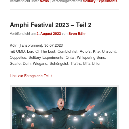
Veröffentlicht unter
News
|
Verschlagwortet mit
Solitary Experiments
Amphi Festival 2023 – Teil 2
Veröffentlicht am
2. August 2023
von
Sven Bähr
Köln (Tanzbrunnen), 30.07.2023
mit OMD, Lord Of The Lost, Combichrist, Actors, Kite, Unzucht,
Coppelius, Solitary Experiments, Qntal, Whispering Sons,
Scarlet Dorn, Wiegand, Schöngeist, Traitrs, Blitz Union
Link zur Fotogalerie Teil 1