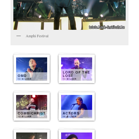
Amphi Festival
LORD OF THE
OMD
LOST
13 BILDER
13 BILDER
COMBICHRIST
ACTORS
13 BILDER
10 BILDER