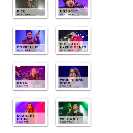
KITE
UNZUCHT
10 BILDER
10 BILDER
SOLITARY
COPPELIUS
EXPERIMENTS
10 BILDER
10 BILDER
WHISPERING
QNTAL
SONS
9 BILDER
8 BILDER
SCARLET
DORN
WIEGAND
8 BILDER
8 BILDER