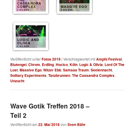
CASSANDRA
COMPLEX
MASSIVE EGO
5 BILDER
5 BILDER
LOGIC AND
OLIVIA
5 BILDER
Veröffentlicht unter
Fotos 2019
|
Verschlagwortet mit
Amphi Festival
,
Blutengel
,
Chrom
,
Erdling
,
Hocico
,
Köln
,
Logic & Olivia
,
Lord Of The
Lost
,
Massive Ego
,
Nitzer Ebb
,
Samsas Traum
,
Seelennacht
,
Solitary Experiments
,
Tanzbrunnen
,
The Cassandra Complex
,
Unzucht
Wave Gotik Treffen 2018 –
Teil 2
Veröffentlicht am
22. Mai 2018
von
Sven Bähr