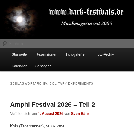
Zum
Zum
Musikmagazin seit 2005
primären
sekundären
Inhalt
Inhalt
springen
springen
DARK-FESTIVALS.DE
Suchen
Hauptmenü
Startseite
Rezensionen
Fotogalerien
Foto-Archiv
Kalender
Sonstiges
SCHLAGWORTARCHIV:
SOLITARY EXPERIMENTS
Amphi Festival 2026 – Teil 2
Veröffentlicht am
1. August 2026
von
Sven Bähr
Köln (Tanzbrunnen), 26.07.2026