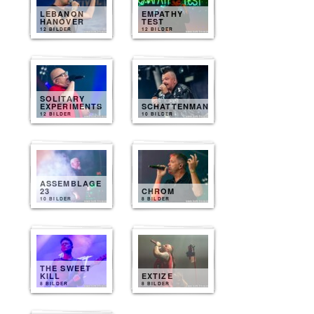
LEBANON
EMPATHY
HANOVER
TEST
12 BILDER
12 BILDER
SOLITARY
EXPERIMENTS
SCHATTENMANN
12 BILDER
10 BILDER
ASSEMBLAGE
23
CHROM
10 BILDER
8 BILDER
THE SWEET
KILL
EXTIZE
8 BILDER
8 BILDER