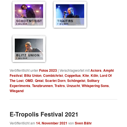
SCHOENGEIST
TRAITRS
8 BILDER
7 BILDER
BLITZ UNION
7 BILDER
Veröffentlicht unter
Fotos 2023
|
Verschlagwortet mit
Actors
,
Amphi
Festival
,
Blitz Union
,
Combichrist
,
Coppelius
,
Kite
,
Köln
,
Lord Of
The Lost
,
OMD
,
Qntal
,
Scarlet Dorn
,
Schöngeist
,
Solitary
Experiments
,
Tanzbrunnen
,
Traitrs
,
Unzucht
,
Whispering Sons
,
Wiegand
E-Tropolis Festival 2021
Veröffentlicht am
14. November 2021
von
Sven Bähr