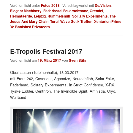
Veröffentlicht unter
Fotos 2018
|
Verschlagwortet mit
De/Vision
,
Elegant Machinery
,
Faderhead
,
Feuerschwanz
,
Grendel
,
Heimataerde
,
Leipzig
,
Rummelsnuff
,
Solitary Experiments
,
The
Jesus And Mary Chain
,
Torul
,
Wave Gotik Treffen
,
Xenturion Prime
,
Ye Banished Privateers
E-Tropolis Festival 2017
Veröffentlicht am
19. März 2017
von
Sven Bähr
Oberhausen (Turbinenhalle), 18.03.2017
mit Front 242, Covenant, Agonoize, Neuroticfish, Solar Fake,
Faderhead, Solitary Experiments, In Strict Confidence, X-RX,
Tyske Ludder, Centhron, The Invincible Spirit, Amnistia, Cryo,
Wulfband