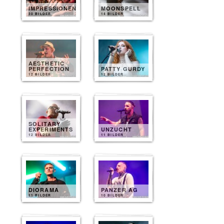
IMPRESSIONEN
MOONSPELL
30 BILDER
14 BILDER
AESTHETIC
PERFECTION
PATTY GURDY
12 BILDER
12 BILDER
SOLITARY
EXPERIMENTS
UNZUCHT
12 BILDER
11 BILDER
DIORAMA
PANZER AG
11 BILDER
10 BILDER