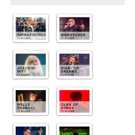
IMPRESSIONEN
EISBRECHER
10 BILDER
15 BILDER
JOACHIM
DIARY OF
WITT
DREAMS
14 BILDER
13 BILDER
WELLE
CLAN OF
ERDBALL
XYMOX
13 BILDER
12 BILDER