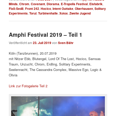
Minds
,
Chrom
,
Covenant
,
Diorama
,
E-Tropolis Festival
,
Eisfabrik
,
Fix8:Sed8
,
Front 242
,
Hocico
,
Intent Outtake
,
Oberhausen
,
Solitary
Experiments
,
Torul
,
Turbinenhalle
,
Xotox
,
Zweite Jugend
Amphi Festival 2019 – Teil 1
Veröffentlicht am
23. Juli 2019
von
Sven Bähr
Köln (Tanzbrunnen), 20.07.2019
mit Nitzer Ebb, Blutengel, Lord Of The Lost, Hocico, Samsas
Traum, Unzucht, Chrom, Erdling, Solitary Experiments,
Seelennacht, The Cassandra Complex, Massive Ego, Logic &
Olivia
Link zur Fotogalerie Teil 2