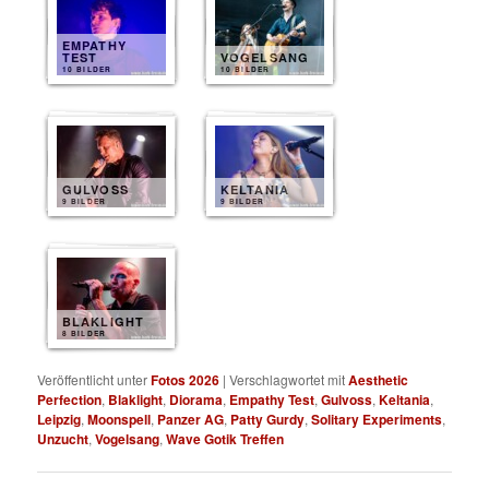
EMPATHY
TEST
VOGELSANG
10 BILDER
10 BILDER
GULVOSS
KELTANIA
9 BILDER
9 BILDER
BLAKLIGHT
8 BILDER
Veröffentlicht unter
Fotos 2026
|
Verschlagwortet mit
Aesthetic
Perfection
,
Blaklight
,
Diorama
,
Empathy Test
,
Gulvoss
,
Keltania
,
Leipzig
,
Moonspell
,
Panzer AG
,
Patty Gurdy
,
Solitary Experiments
,
Unzucht
,
Vogelsang
,
Wave Gotik Treffen