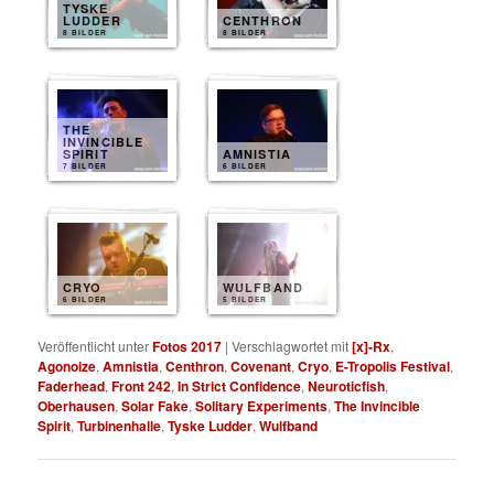
TYSKE
LUDDER
CENTHRON
8 BILDER
8 BILDER
THE
INVINCIBLE
SPIRIT
AMNISTIA
7 BILDER
6 BILDER
CRYO
WULFBAND
6 BILDER
5 BILDER
Veröffentlicht unter
Fotos 2017
|
Verschlagwortet mit
[x]-Rx
,
Agonoize
,
Amnistia
,
Centhron
,
Covenant
,
Cryo
,
E-Tropolis Festival
,
Faderhead
,
Front 242
,
In Strict Confidence
,
Neuroticfish
,
Oberhausen
,
Solar Fake
,
Solitary Experiments
,
The Invincible
Spirit
,
Turbinenhalle
,
Tyske Ludder
,
Wulfband