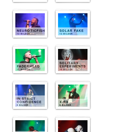
NEUROTICFISH
SOLAR FAKE
12 BILDER
12 BILDER
SOLITARY
FADERHEAD
EXPERIMENTS
11 BILDER
10 BILDER
IN STRICT
CONFIDENCE
X-RX
9 BILDER
8 BILDER