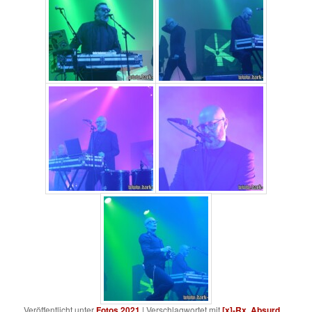
Veröffentlicht unter
Fotos 2021
|
Verschlagwortet mit
[x]-Rx
,
Absurd