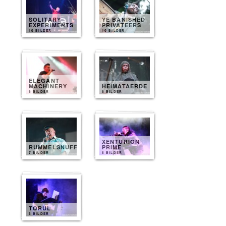
SOLITARY
YE BANISHED
EXPERIMENTS
PRIVATEERS
10 BILDER
10 BILDER
ELEGANT
MACHINERY
HEIMATAERDE
8 BILDER
8 BILDER
XENTURION
RUMMELSNUFF
PRIME
7 BILDER
6 BILDER
TORUL
6 BILDER