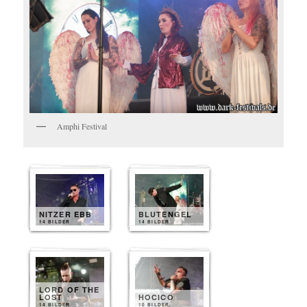
Amphi Festival
NITZER EBB
BLUTENGEL
14 BILDER
14 BILDER
LORD OF THE
LOST
HOCICO
14 BILDER
10 BILDER