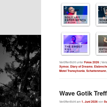
SOLITARY
EXPERIMENTS
SCH
12 BILDER
10 BIL
THE SWEET
KILL
EXTI
8 BILDER
8 BILD
Veröffentlicht unter
Fotos 2026
|
Vers
Xymox
,
Diary of Dreams
,
Eisbrech
Motel Transylvania
,
Schattenmann
Wave Gotik Treff
Veröffentlicht am
1. Juni 2026
von
S