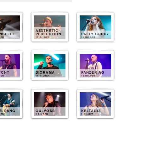
AESTHETIC
NSPELL
PERFECTION
PATTY GURDY
DER
12 BILDER
12 BILDER
UCHT
DIORAMA
PANZER AG
DER
11 BILDER
10 BILDER
ELSANG
GULVOSS
KELTANIA
DER
9 BILDER
9 BILDER