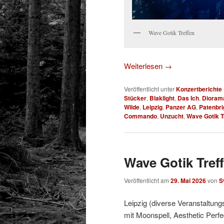
Wave Gotik Treffen
Weiterlesen
→
Veröffentlicht unter
Konzertberichte
Stücker
,
Blaklight
,
Das Ich
,
Dioram
Wilde
,
Leipzig
,
Panzer AG
,
Patenbri
Commando
,
Unzucht
,
Wave Gotik T
Wave Gotik Treff
Veröffentlicht am
29. Mai 2026
von
S
Leipzig (diverse Veranstaltung
mit Moonspell, Aesthetic Perfe