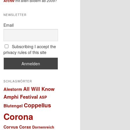
Archiv
mit alten Bildern ab 2009?
NEWSLETTER
Email
Subscribing I accept the
privacy rules of this site
SCHLAGWÖRTER
All Will Know
Alestorm
Amphi Festival
ASP
Coppelius
Blutengel
Corona
Corvus Corax
Dornenreich