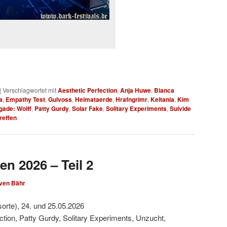
|
Verschlagwortet mit
Aesthetic Perfection
,
Anja Huwe
,
Bianca
a
,
Empathy Test
,
Gulvoss
,
Heimataerde
,
Hrafngrimr
,
Keltania
,
Kim
gade: Wolff
,
Patty Gurdy
,
Solar Fake
,
Solitary Experiments
,
Suivide
reffen
en 2026 – Teil 2
ven Bähr
sorte), 24. und 25.05.2026
ction, Patty Gurdy, Solitary Experiments, Unzucht,