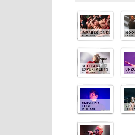
IMPRESSIONEN
MOO
30 BILDER
14 BIL
SOLITARY
EXPERIMENTS
UNZ
12 BILDER
11 BIL
EMPATHY
TEST
VOG
10 BILDER
10 BIL