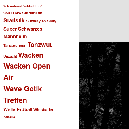
Schlachthof
Schandmaul
Stahlmann
Solar Fake
Statistik
Subway to Sally
Super Schwarzes
Mannheim
Tanzwut
Tanzbrunnen
Wacken
Unzucht
Wacken Open
Air
Wave Gotik
Treffen
Welle:Erdball
Wiesbaden
Xandria