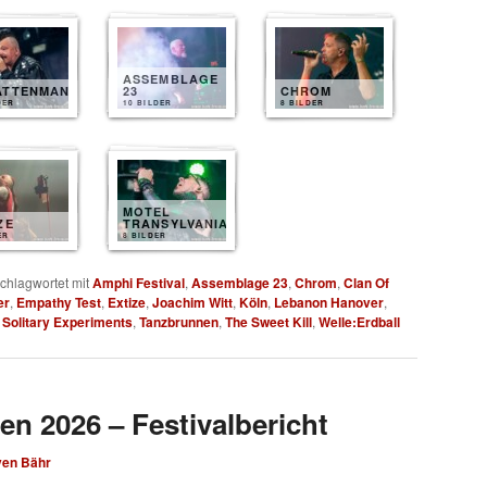
ASSEMBLAGE
ATTENMANN
23
CHROM
DER
10 BILDER
8 BILDER
MOTEL
ZE
TRANSYLVANIA
ER
8 BILDER
chlagwortet mit
Amphi Festival
,
Assemblage 23
,
Chrom
,
Clan Of
er
,
Empathy Test
,
Extize
,
Joachim Witt
,
Köln
,
Lebanon Hanover
,
,
Solitary Experiments
,
Tanzbrunnen
,
The Sweet Kill
,
Welle:Erdball
en 2026 – Festivalbericht
ven Bähr