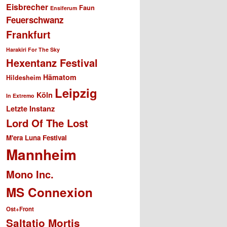
Eisbrecher
Faun
Ensiferum
Feuerschwanz
Frankfurt
Harakiri For The Sky
Hexentanz Festival
Hämatom
Hildesheim
Leipzig
Köln
In Extremo
Letzte Instanz
Lord Of The Lost
M'era Luna Festival
Mannheim
Mono Inc.
MS Connexion
Ost+Front
Saltatio Mortis