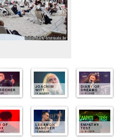
JOACHIM
DIARY OF
BRECHER
WITT
DREAMS
DER
14 BILDER
13 BILDER
N OF
LEBANON
EMPATHY
OX
HANOVER
TEST
DER
12 BILDER
12 BILDER