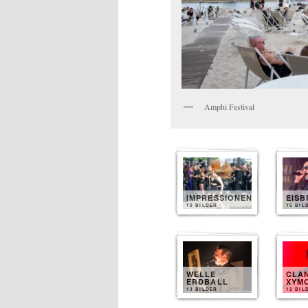
Amphi Festival
IMPRESSIONEN
EIS
10 BILDER
15 BIL
WELLE
CLA
ERDBALL
XYM
13 BILDER
12 BIL