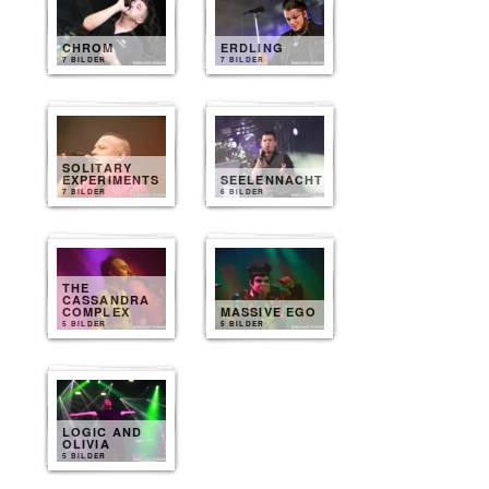
CHROM
ERDLING
7 BILDER
7 BILDER
SOLITARY
EXPERIMENTS
SEELENNACHT
7 BILDER
6 BILDER
THE
CASSANDRA
COMPLEX
MASSIVE EGO
5 BILDER
5 BILDER
LOGIC AND
OLIVIA
5 BILDER