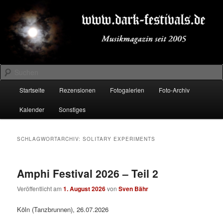
Zum
Zum
Musikmagazin seit 2005
primären
sekundären
Inhalt
Inhalt
springen
springen
DARK-FESTIVALS.DE
Suchen
Hauptmenü
Startseite
Rezensionen
Fotogalerien
Foto-Archiv
Kalender
Sonstiges
SCHLAGWORTARCHIV:
SOLITARY EXPERIMENTS
Amphi Festival 2026 – Teil 2
Veröffentlicht am
1. August 2026
von
Sven Bähr
Köln (Tanzbrunnen), 26.07.2026