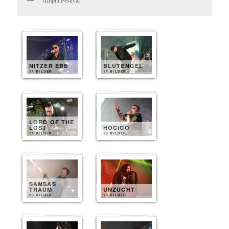
NITZER EBB
BLUTENGEL
14 BILDER
14 BILDER
LORD OF THE
LOST
HOCICO
14 BILDER
10 BILDER
SAMSAS
TRAUM
UNZUCHT
10 BILDER
10 BILDER