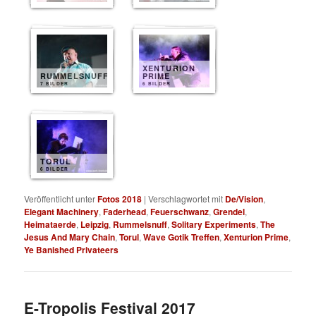
XENTURION
RUMMELSNUFF
PRIME
7 BILDER
6 BILDER
TORUL
6 BILDER
Veröffentlicht unter
Fotos 2018
|
Verschlagwortet mit
De/Vision
,
Elegant Machinery
,
Faderhead
,
Feuerschwanz
,
Grendel
,
Heimataerde
,
Leipzig
,
Rummelsnuff
,
Solitary Experiments
,
The
Jesus And Mary Chain
,
Torul
,
Wave Gotik Treffen
,
Xenturion Prime
,
Ye Banished Privateers
E-Tropolis Festival 2017