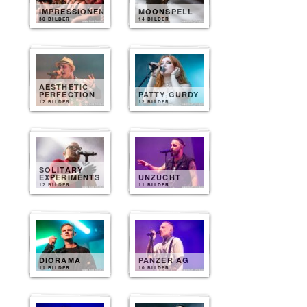
IMPRESSIONEN
MOONSPELL
30 BILDER
14 BILDER
AESTHETIC
PERFECTION
PATTY GURDY
12 BILDER
12 BILDER
SOLITARY
EXPERIMENTS
UNZUCHT
12 BILDER
11 BILDER
DIORAMA
PANZER AG
11 BILDER
10 BILDER