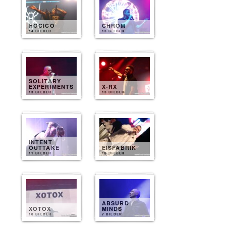
HOCICO
CHROM
14 BILDER
13 BILDER
SOLITARY
EXPERIMENTS
X-RX
13 BILDER
13 BILDER
INTENT
OUTTAKE
EISFABRIK
11 BILDER
10 BILDER
ABSURD
XOTOX
MINDS
10 BILDER
7 BILDER