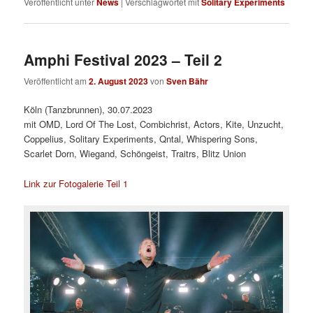
Veröffentlicht unter
News
|
Verschlagwortet mit
Solitary Experiments
Amphi Festival 2023 – Teil 2
Veröffentlicht am
2. August 2023
von
Sven Bähr
Köln (Tanzbrunnen), 30.07.2023
mit OMD, Lord Of The Lost, Combichrist, Actors, Kite, Unzucht,
Coppelius, Solitary Experiments, Qntal, Whispering Sons,
Scarlet Dorn, Wiegand, Schöngeist, Traitrs, Blitz Union
Link zur Fotogalerie Teil 1