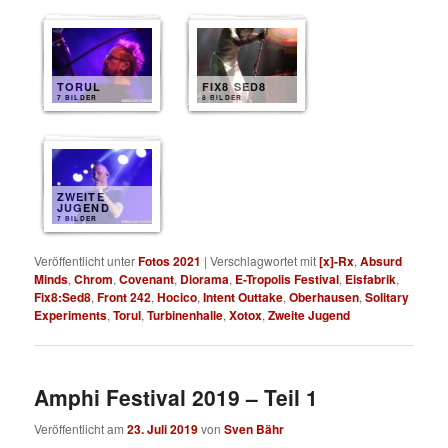
TORUL
FIX8 SED8
7 BILDER
8 BILDER
ZWEITE
JUGEND
7 BILDER
Veröffentlicht unter
Fotos 2021
|
Verschlagwortet mit
[x]-Rx
,
Absurd
Minds
,
Chrom
,
Covenant
,
Diorama
,
E-Tropolis Festival
,
Eisfabrik
,
Fix8:Sed8
,
Front 242
,
Hocico
,
Intent Outtake
,
Oberhausen
,
Solitary
Experiments
,
Torul
,
Turbinenhalle
,
Xotox
,
Zweite Jugend
Amphi Festival 2019 – Teil 1
Veröffentlicht am
23. Juli 2019
von
Sven Bähr