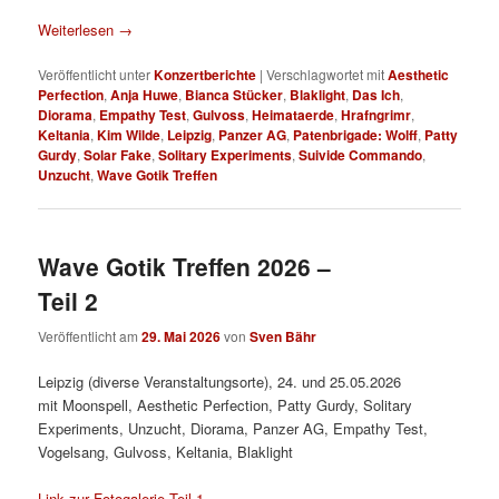
Weiterlesen
→
Veröffentlicht unter
Konzertberichte
|
Verschlagwortet mit
Aesthetic
Perfection
,
Anja Huwe
,
Bianca Stücker
,
Blaklight
,
Das Ich
,
Diorama
,
Empathy Test
,
Gulvoss
,
Heimataerde
,
Hrafngrimr
,
Keltania
,
Kim Wilde
,
Leipzig
,
Panzer AG
,
Patenbrigade: Wolff
,
Patty
Gurdy
,
Solar Fake
,
Solitary Experiments
,
Suivide Commando
,
Unzucht
,
Wave Gotik Treffen
Wave Gotik Treffen 2026 –
Teil 2
Veröffentlicht am
29. Mai 2026
von
Sven Bähr
Leipzig (diverse Veranstaltungsorte), 24. und 25.05.2026
mit Moonspell, Aesthetic Perfection, Patty Gurdy, Solitary
Experiments, Unzucht, Diorama, Panzer AG, Empathy Test,
Vogelsang, Gulvoss, Keltania, Blaklight
Link zur Fotogalerie Teil 1