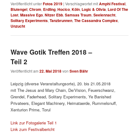
Veröffentlicht unter
Fotos 2019
|
Verschlagwortet mit
Amphi Festival
,
Blutengel
,
Chrom
,
Erdling
,
Hocico
,
Köln
,
Logic & Olivia
,
Lord Of The
Lost
,
Massive Ego
,
Nitzer Ebb
,
Samsas Traum
,
Seelennacht
,
Solitary Experiments
,
Tanzbrunnen
,
The Cassandra Complex
,
Unzucht
Wave Gotik Treffen 2018 –
Teil 2
Veröffentlicht am
22. Mai 2018
von
Sven Bähr
Leipzig (diverse Veranstaltungsorte), 20. bis 21.05.2018
mit The Jesus and Mary Chain, De/Vision, Feuerschwanz,
Grendel, Faderhead, Solitary Experiments, Ye Banished
Privateers, Elegant Machinery, Heimataerde, Rummelsnuff,
Xenturion Prime, Torul
Link zur Fotogalerie Teil 1
Link zum Festivalbericht