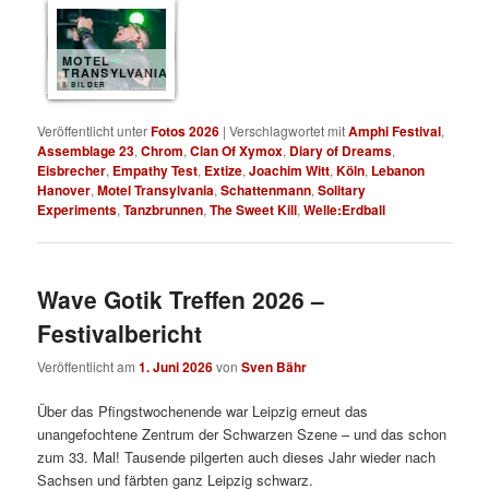
MOTEL
TRANSYLVANIA
8 BILDER
Veröffentlicht unter
Fotos 2026
|
Verschlagwortet mit
Amphi Festival
,
Assemblage 23
,
Chrom
,
Clan Of Xymox
,
Diary of Dreams
,
Eisbrecher
,
Empathy Test
,
Extize
,
Joachim Witt
,
Köln
,
Lebanon
Hanover
,
Motel Transylvania
,
Schattenmann
,
Solitary
Experiments
,
Tanzbrunnen
,
The Sweet Kill
,
Welle:Erdball
Wave Gotik Treffen 2026 –
Festivalbericht
Veröffentlicht am
1. Juni 2026
von
Sven Bähr
Über das Pfingstwochenende war Leipzig erneut das
unangefochtene Zentrum der Schwarzen Szene – und das schon
zum 33. Mal! Tausende pilgerten auch dieses Jahr wieder nach
Sachsen und färbten ganz Leipzig schwarz.