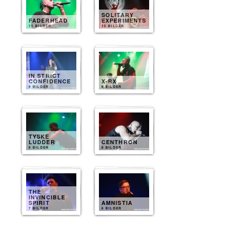
SOLITARY
FADERHEAD
EXPERIMENTS
11 BILDER
10 BILDER
IN STRICT
CONFIDENCE
X-RX
9 BILDER
8 BILDER
TYSKE
LUDDER
CENTHRON
8 BILDER
8 BILDER
THE
INVINCIBLE
SPIRIT
AMNISTIA
7 BILDER
6 BILDER