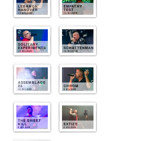
LEBANON
EMPATHY
HANOVER
TEST
12 BILDER
12 BILDER
SOLITARY
EXPERIMENTS
SCHATTENMANN
12 BILDER
10 BILDER
ASSEMBLAGE
23
CHROM
10 BILDER
8 BILDER
THE SWEET
KILL
EXTIZE
8 BILDER
8 BILDER