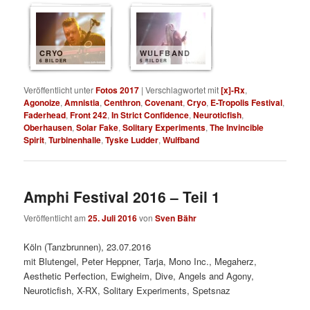
CRYO
WULFBAND
6 BILDER
5 BILDER
Veröffentlicht unter
Fotos 2017
|
Verschlagwortet mit
[x]-Rx
,
Agonoize
,
Amnistia
,
Centhron
,
Covenant
,
Cryo
,
E-Tropolis Festival
,
Faderhead
,
Front 242
,
In Strict Confidence
,
Neuroticfish
,
Oberhausen
,
Solar Fake
,
Solitary Experiments
,
The Invincible
Spirit
,
Turbinenhalle
,
Tyske Ludder
,
Wulfband
Amphi Festival 2016 – Teil 1
Veröffentlicht am
25. Juli 2016
von
Sven Bähr
Köln (Tanzbrunnen), 23.07.2016
mit Blutengel, Peter Heppner, Tarja, Mono Inc., Megaherz,
Aesthetic Perfection, Ewigheim, Dive, Angels and Agony,
Neuroticfish, X-RX, Solitary Experiments, Spetsnaz