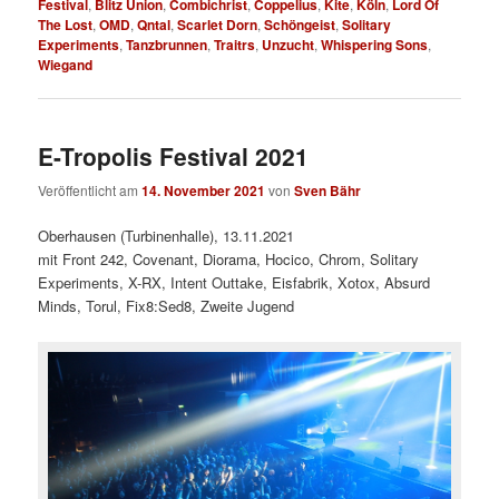
Festival
,
Blitz Union
,
Combichrist
,
Coppelius
,
Kite
,
Köln
,
Lord Of
The Lost
,
OMD
,
Qntal
,
Scarlet Dorn
,
Schöngeist
,
Solitary
Experiments
,
Tanzbrunnen
,
Traitrs
,
Unzucht
,
Whispering Sons
,
Wiegand
E-Tropolis Festival 2021
Veröffentlicht am
14. November 2021
von
Sven Bähr
Oberhausen (Turbinenhalle), 13.11.2021
mit Front 242, Covenant, Diorama, Hocico, Chrom, Solitary
Experiments, X-RX, Intent Outtake, Eisfabrik, Xotox, Absurd
Minds, Torul, Fix8:Sed8, Zweite Jugend