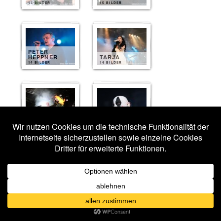
15 BILDER
15 BILDER
PETER
HEPPNER
TARJA
14 BILDER
14 BILDER
MONO INC.
MEGAHERZ
12 BILDER
11 BILDER
AESTHETIC
PERFECTION
EWIGHEIM
10 BILDER
10 BILDER