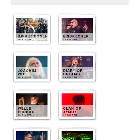
IMPRESSIONEN
EISBRECHER
10 BILDER
15 BILDER
JOACHIM
DIARY OF
WITT
DREAMS
14 BILDER
13 BILDER
WELLE
CLAN OF
ERDBALL
XYMOX
13 BILDER
12 BILDER