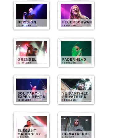
DEVISION
FEUERSCHWANZ
13 BILDER
13 BILDER
GRENDEL
FADERHEAD
12 BILDER
10 BILDER
SOLITARY
YE BANISHED
EXPERIMENTS
PRIVATEERS
10 BILDER
10 BILDER
ELEGANT
MACHINERY
HEIMATAERDE
8 BILDER
8 BILDER