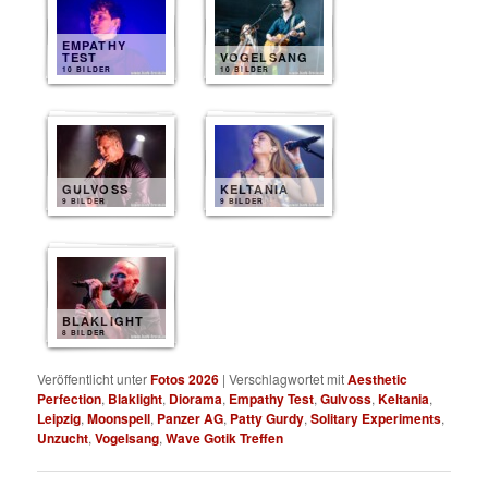
EMPATHY
TEST
VOGELSANG
10 BILDER
10 BILDER
GULVOSS
KELTANIA
9 BILDER
9 BILDER
BLAKLIGHT
8 BILDER
Veröffentlicht unter
Fotos 2026
|
Verschlagwortet mit
Aesthetic
Perfection
,
Blaklight
,
Diorama
,
Empathy Test
,
Gulvoss
,
Keltania
,
Leipzig
,
Moonspell
,
Panzer AG
,
Patty Gurdy
,
Solitary Experiments
,
Unzucht
,
Vogelsang
,
Wave Gotik Treffen