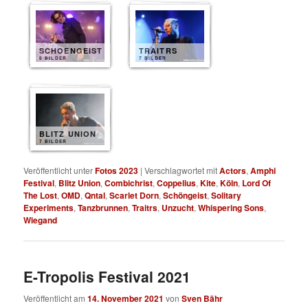
SCHOENGEIST
TRAITRS
8 BILDER
7 BILDER
BLITZ UNION
7 BILDER
Veröffentlicht unter
Fotos 2023
|
Verschlagwortet mit
Actors
,
Amphi
Festival
,
Blitz Union
,
Combichrist
,
Coppelius
,
Kite
,
Köln
,
Lord Of
The Lost
,
OMD
,
Qntal
,
Scarlet Dorn
,
Schöngeist
,
Solitary
Experiments
,
Tanzbrunnen
,
Traitrs
,
Unzucht
,
Whispering Sons
,
Wiegand
E-Tropolis Festival 2021
Veröffentlicht am
14. November 2021
von
Sven Bähr