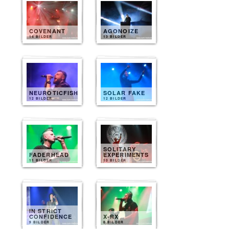
COVENANT
AGONOIZE
14 BILDER
13 BILDER
NEUROTICFISH
SOLAR FAKE
12 BILDER
12 BILDER
SOLITARY
FADERHEAD
EXPERIMENTS
11 BILDER
10 BILDER
IN STRICT
CONFIDENCE
X-RX
9 BILDER
8 BILDER