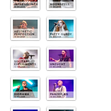
IMPRESSIONEN
MOONSPELL
30 BILDER
14 BILDER
AESTHETIC
PERFECTION
PATTY GURDY
12 BILDER
12 BILDER
SOLITARY
EXPERIMENTS
UNZUCHT
12 BILDER
11 BILDER
DIORAMA
PANZER AG
11 BILDER
10 BILDER