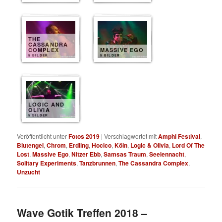
THE
CASSANDRA
COMPLEX
MASSIVE EGO
5 BILDER
5 BILDER
LOGIC AND
OLIVIA
5 BILDER
Veröffentlicht unter
Fotos 2019
|
Verschlagwortet mit
Amphi Festival
,
Blutengel
,
Chrom
,
Erdling
,
Hocico
,
Köln
,
Logic & Olivia
,
Lord Of The
Lost
,
Massive Ego
,
Nitzer Ebb
,
Samsas Traum
,
Seelennacht
,
Solitary Experiments
,
Tanzbrunnen
,
The Cassandra Complex
,
Unzucht
Wave Gotik Treffen 2018 –