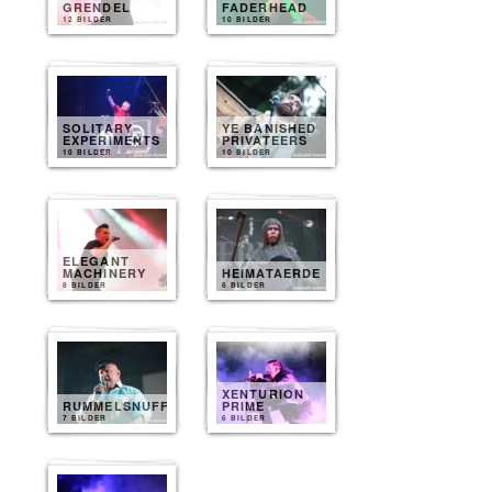
GRENDEL
FADERHEAD
12 BILDER
10 BILDER
SOLITARY
YE BANISHED
EXPERIMENTS
PRIVATEERS
10 BILDER
10 BILDER
ELEGANT
MACHINERY
HEIMATAERDE
8 BILDER
8 BILDER
XENTURION
RUMMELSNUFF
PRIME
7 BILDER
6 BILDER