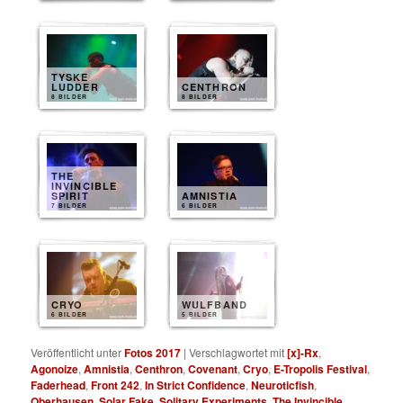
TYSKE
LUDDER
CENTHRON
8 BILDER
8 BILDER
THE
INVINCIBLE
SPIRIT
AMNISTIA
7 BILDER
6 BILDER
CRYO
WULFBAND
6 BILDER
5 BILDER
Veröffentlicht unter
Fotos 2017
|
Verschlagwortet mit
[x]-Rx
,
Agonoize
,
Amnistia
,
Centhron
,
Covenant
,
Cryo
,
E-Tropolis Festival
,
Faderhead
,
Front 242
,
In Strict Confidence
,
Neuroticfish
,
Oberhausen
,
Solar Fake
,
Solitary Experiments
,
The Invincible