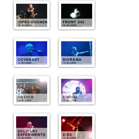
IMPRESSIONEN
FRONT 242
10 BILDER
15 BILDER
COVENANT
DIORAMA
15 BILDER
14 BILDER
HOCICO
CHROM
14 BILDER
13 BILDER
SOLITARY
EXPERIMENTS
X-RX
13 BILDER
13 BILDER