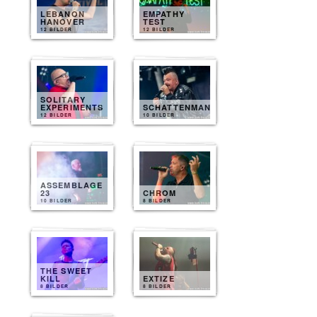
LEBANON
EMPATHY
HANOVER
TEST
12 BILDER
12 BILDER
SOLITARY
EXPERIMENTS
SCHATTENMANN
12 BILDER
10 BILDER
ASSEMBLAGE
23
CHROM
10 BILDER
8 BILDER
THE SWEET
KILL
EXTIZE
8 BILDER
8 BILDER