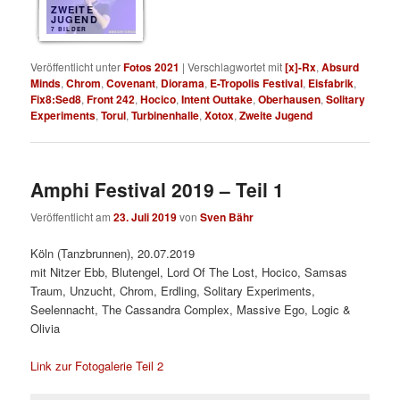
ZWEITE
JUGEND
7 BILDER
Veröffentlicht unter
Fotos 2021
|
Verschlagwortet mit
[x]-Rx
,
Absurd
Minds
,
Chrom
,
Covenant
,
Diorama
,
E-Tropolis Festival
,
Eisfabrik
,
Fix8:Sed8
,
Front 242
,
Hocico
,
Intent Outtake
,
Oberhausen
,
Solitary
Experiments
,
Torul
,
Turbinenhalle
,
Xotox
,
Zweite Jugend
Amphi Festival 2019 – Teil 1
Veröffentlicht am
23. Juli 2019
von
Sven Bähr
Köln (Tanzbrunnen), 20.07.2019
mit Nitzer Ebb, Blutengel, Lord Of The Lost, Hocico, Samsas
Traum, Unzucht, Chrom, Erdling, Solitary Experiments,
Seelennacht, The Cassandra Complex, Massive Ego, Logic &
Olivia
Link zur Fotogalerie Teil 2