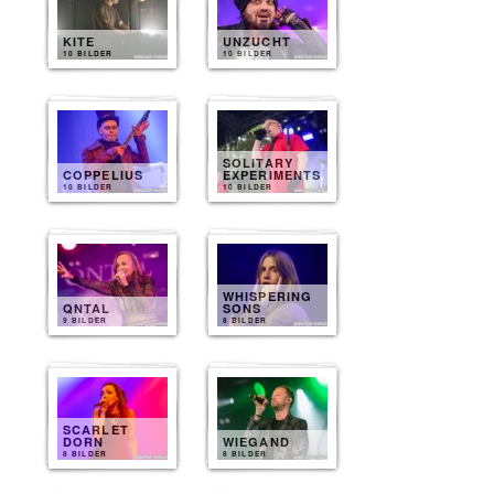
KITE
UNZUCHT
10 BILDER
10 BILDER
SOLITARY
COPPELIUS
EXPERIMENTS
10 BILDER
10 BILDER
WHISPERING
QNTAL
SONS
9 BILDER
8 BILDER
SCARLET
DORN
WIEGAND
8 BILDER
8 BILDER