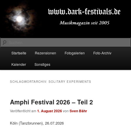
Zum
Zum
Musikmagazin seit 2005
primären
sekundären
Inhalt
Inhalt
springen
springen
DARK-FESTIVALS.DE
Suchen
Hauptmenü
Startseite
Rezensionen
Fotogalerien
Foto-Archiv
Kalender
Sonstiges
SCHLAGWORTARCHIV:
SOLITARY EXPERIMENTS
Amphi Festival 2026 – Teil 2
Veröffentlicht am
1. August 2026
von
Sven Bähr
Köln (Tanzbrunnen), 26.07.2026