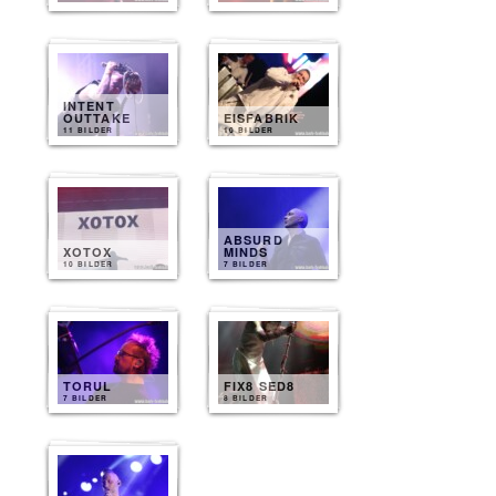
INTENT
OUTTAKE
EISFABRIK
11 BILDER
10 BILDER
ABSURD
XOTOX
MINDS
10 BILDER
7 BILDER
TORUL
FIX8 SED8
7 BILDER
8 BILDER