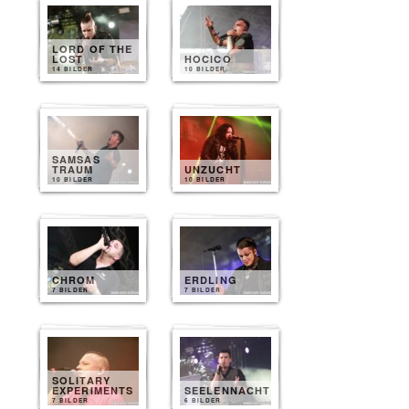
LORD OF THE
LOST
HOCICO
14 BILDER
10 BILDER
SAMSAS
TRAUM
UNZUCHT
10 BILDER
10 BILDER
CHROM
ERDLING
7 BILDER
7 BILDER
SOLITARY
EXPERIMENTS
SEELENNACHT
7 BILDER
6 BILDER