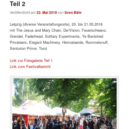
Teil 2
Veröffentlicht am
22. Mai 2018
von
Sven Bähr
Leipzig (diverse Veranstaltungsorte), 20. bis 21.05.2018
mit The Jesus and Mary Chain, De/Vision, Feuerschwanz,
Grendel, Faderhead, Solitary Experiments, Ye Banished
Privateers, Elegant Machinery, Heimataerde, Rummelsnuff,
Xenturion Prime, Torul
Link zur Fotogalerie Teil 1
Link zum Festivalbericht