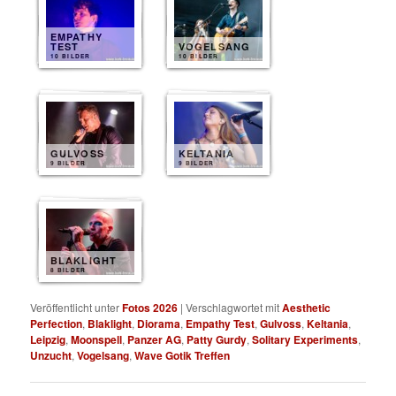
EMPATHY
TEST
VOGELSANG
10 BILDER
10 BILDER
GULVOSS
KELTANIA
9 BILDER
9 BILDER
BLAKLIGHT
8 BILDER
Veröffentlicht unter
Fotos 2026
|
Verschlagwortet mit
Aesthetic
Perfection
,
Blaklight
,
Diorama
,
Empathy Test
,
Gulvoss
,
Keltania
,
Leipzig
,
Moonspell
,
Panzer AG
,
Patty Gurdy
,
Solitary Experiments
,
Unzucht
,
Vogelsang
,
Wave Gotik Treffen