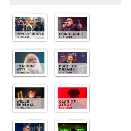
IMPRESSIONEN
EISBRECHER
10 BILDER
15 BILDER
JOACHIM
DIARY OF
WITT
DREAMS
14 BILDER
13 BILDER
WELLE
CLAN OF
ERDBALL
XYMOX
13 BILDER
12 BILDER