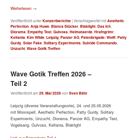
Weiterlesen
→
Veröffentlicht unter
Konzertberichte
|
Verschlagwortet mit
Aesthetic
Perfection
,
Anja Huwe
,
Bianca Stücker
,
Blaklight
,
Das Ich
,
Diorama
,
Empathy Test
,
Gulvoss
,
Heimataerde
,
Hrafngrimr
,
Keltania
,
Kim Wilde
,
Leipzig
,
Panzer AG
,
Patenbrigade: Wolff
,
Patty
Gurdy
,
Solar Fake
,
Solitary Experiments
,
Suivide Commando
,
Unzucht
,
Wave Gotik Treffen
Wave Gotik Treffen 2026 –
Teil 2
Veröffentlicht am
29. Mai 2026
von
Sven Bähr
Leipzig (diverse Veranstaltungsorte), 24. und 25.05.2026
mit Moonspell, Aesthetic Perfection, Patty Gurdy, Solitary
Experiments, Unzucht, Diorama, Panzer AG, Empathy Test,
Vogelsang, Gulvoss, Keltania, Blaklight
Link zur Fotogalerie Teil 1