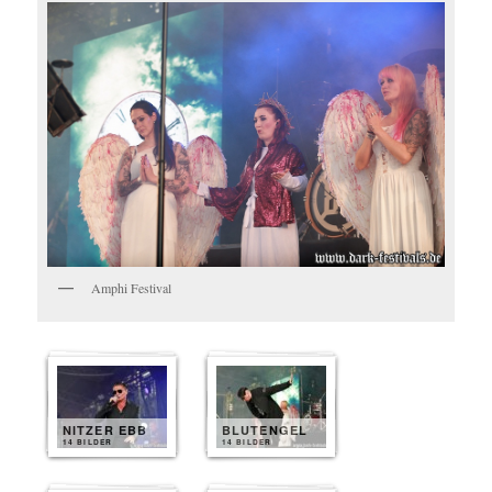
Amphi Festival
NITZER EBB
BLUTENGEL
14 BILDER
14 BILDER