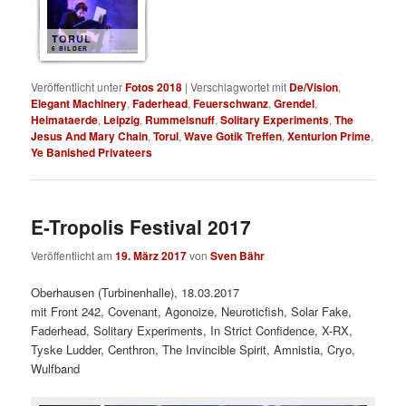
TORUL
6 BILDER
Veröffentlicht unter
Fotos 2018
|
Verschlagwortet mit
De/Vision
,
Elegant Machinery
,
Faderhead
,
Feuerschwanz
,
Grendel
,
Heimataerde
,
Leipzig
,
Rummelsnuff
,
Solitary Experiments
,
The
Jesus And Mary Chain
,
Torul
,
Wave Gotik Treffen
,
Xenturion Prime
,
Ye Banished Privateers
E-Tropolis Festival 2017
Veröffentlicht am
19. März 2017
von
Sven Bähr
Oberhausen (Turbinenhalle), 18.03.2017
mit Front 242, Covenant, Agonoize, Neuroticfish, Solar Fake,
Faderhead, Solitary Experiments, In Strict Confidence, X-RX,
Tyske Ludder, Centhron, The Invincible Spirit, Amnistia, Cryo,
Wulfband