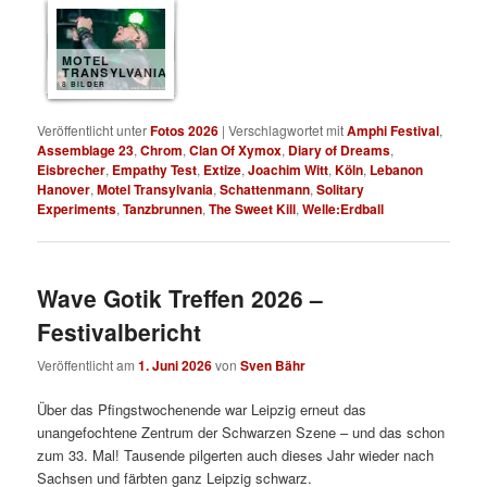
MOTEL
TRANSYLVANIA
8 BILDER
Veröffentlicht unter
Fotos 2026
|
Verschlagwortet mit
Amphi Festival
,
Assemblage 23
,
Chrom
,
Clan Of Xymox
,
Diary of Dreams
,
Eisbrecher
,
Empathy Test
,
Extize
,
Joachim Witt
,
Köln
,
Lebanon
Hanover
,
Motel Transylvania
,
Schattenmann
,
Solitary
Experiments
,
Tanzbrunnen
,
The Sweet Kill
,
Welle:Erdball
Wave Gotik Treffen 2026 –
Festivalbericht
Veröffentlicht am
1. Juni 2026
von
Sven Bähr
Über das Pfingstwochenende war Leipzig erneut das
unangefochtene Zentrum der Schwarzen Szene – und das schon
zum 33. Mal! Tausende pilgerten auch dieses Jahr wieder nach
Sachsen und färbten ganz Leipzig schwarz.