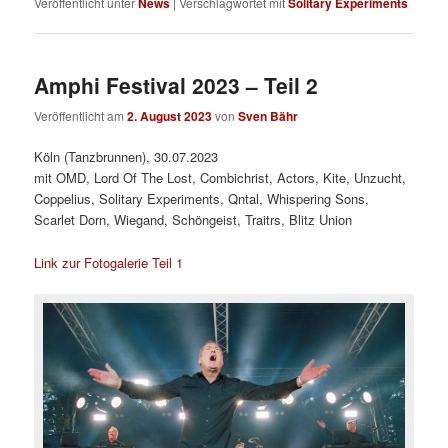
Veröffentlicht unter
News
|
Verschlagwortet mit
Solitary Experiments
Amphi Festival 2023 – Teil 2
Veröffentlicht am
2. August 2023
von
Sven Bähr
Köln (Tanzbrunnen), 30.07.2023
mit OMD, Lord Of The Lost, Combichrist, Actors, Kite, Unzucht,
Coppelius, Solitary Experiments, Qntal, Whispering Sons,
Scarlet Dorn, Wiegand, Schöngeist, Traitrs, Blitz Union
Link zur Fotogalerie Teil 1