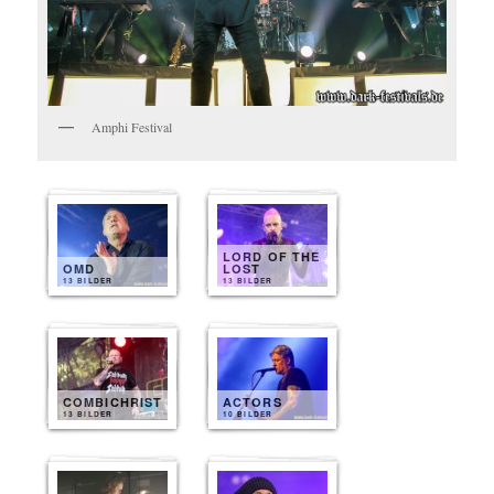
Amphi Festival
LORD OF THE
OMD
LOST
13 BILDER
13 BILDER
COMBICHRIST
ACTORS
13 BILDER
10 BILDER