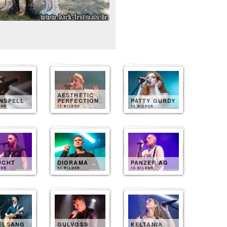
AESTHETIC
NSPELL
PERFECTION
PATTY GURDY
DER
12 BILDER
12 BILDER
UCHT
DIORAMA
PANZER AG
DER
11 BILDER
10 BILDER
ELSANG
GULVOSS
KELTANIA