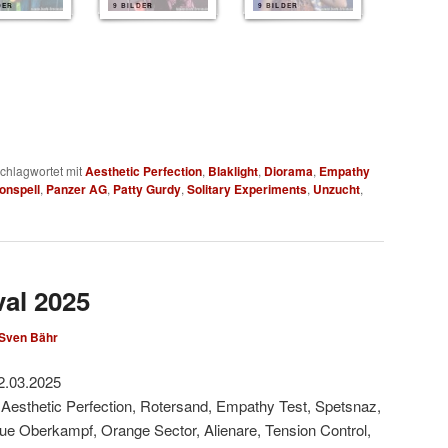
DER
9 BILDER
9 BILDER
chlagwortet mit
Aesthetic Perfection
,
Blaklight
,
Diorama
,
Empathy
onspell
,
Panzer AG
,
Patty Gurdy
,
Solitary Experiments
,
Unzucht
,
val 2025
Sven Bähr
2.03.2025
 Aesthetic Perfection, Rotersand, Empathy Test, Spetsnaz,
Rue Oberkampf, Orange Sector, Alienare, Tension Control,