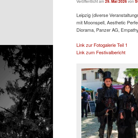
Veröffentlicht am
29. Mai 2026
von
S
Leipzig (diverse Veranstaltung
mit Moonspell, Aesthetic Perfe
Diorama, Panzer AG, Empathy T
Link zur Fotogalerie Teil 1
Link zum Festivalbericht