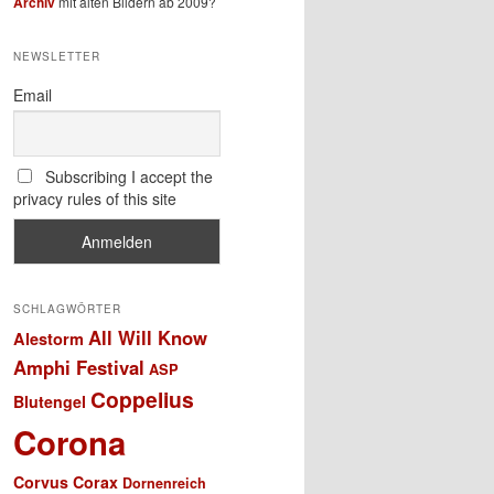
Archiv
mit alten Bildern ab 2009?
NEWSLETTER
Email
Subscribing I accept the
privacy rules of this site
SCHLAGWÖRTER
All Will Know
Alestorm
Amphi Festival
ASP
Coppelius
Blutengel
Corona
Corvus Corax
Dornenreich