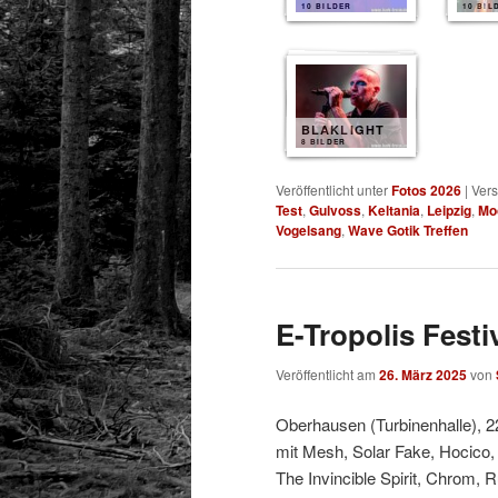
10 BILDER
10 BIL
BLAKLIGHT
8 BILDER
Veröffentlicht unter
Fotos 2026
|
Vers
Test
,
Gulvoss
,
Keltania
,
Leipzig
,
Mo
Vogelsang
,
Wave Gotik Treffen
E-Tropolis Festi
Veröffentlicht am
26. März 2025
von
Oberhausen (Turbinenhalle), 2
mit Mesh, Solar Fake, Hocico,
The Invincible Spirit, Chrom, 