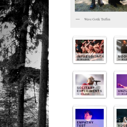
Wave Gotik Treffen
IMPRESSIONEN
MOO
30 BILDER
14 BIL
SOLITARY
EXPERIMENTS
UNZ
12 BILDER
11 BIL
EMPATHY
TEST
VOG