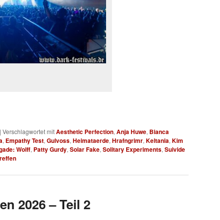
|
Verschlagwortet mit
Aesthetic Perfection
,
Anja Huwe
,
Bianca
a
,
Empathy Test
,
Gulvoss
,
Heimataerde
,
Hrafngrimr
,
Keltania
,
Kim
gade: Wolff
,
Patty Gurdy
,
Solar Fake
,
Solitary Experiments
,
Suivide
reffen
en 2026 – Teil 2