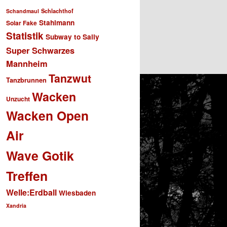
Schlachthof
Schandmaul
Stahlmann
Solar Fake
Statistik
Subway to Sally
Super Schwarzes
Mannheim
Tanzwut
Tanzbrunnen
Wacken
Unzucht
Wacken Open
Air
Wave Gotik
Treffen
Welle:Erdball
Wiesbaden
Xandria