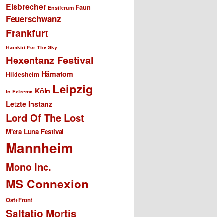
Eisbrecher
Faun
Ensiferum
Feuerschwanz
Frankfurt
Harakiri For The Sky
Hexentanz Festival
Hämatom
Hildesheim
Leipzig
Köln
In Extremo
Letzte Instanz
Lord Of The Lost
M'era Luna Festival
Mannheim
Mono Inc.
MS Connexion
Ost+Front
Saltatio Mortis