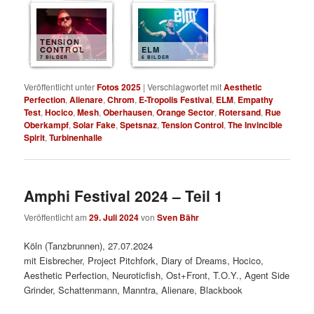
TENSION
CONTROL
ELM
7 BILDER
6 BILDER
Veröffentlicht unter
Fotos 2025
|
Verschlagwortet mit
Aesthetic
Perfection
,
Alienare
,
Chrom
,
E-Tropolis Festival
,
ELM
,
Empathy
Test
,
Hocico
,
Mesh
,
Oberhausen
,
Orange Sector
,
Rotersand
,
Rue
Oberkampf
,
Solar Fake
,
Spetsnaz
,
Tension Control
,
The Invincible
Spirit
,
Turbinenhalle
Amphi Festival 2024 – Teil 1
Veröffentlicht am
29. Juli 2024
von
Sven Bähr
Köln (Tanzbrunnen), 27.07.2024
mit Eisbrecher, Project Pitchfork, Diary of Dreams, Hocico,
Aesthetic Perfection, Neuroticfish, Ost+Front, T.O.Y., Agent Side
Grinder, Schattenmann, Manntra, Alienare, Blackbook