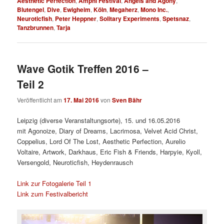
Aesthetic Perfection
,
Amphi Festival
,
Angels and Agony
,
Blutengel
,
Dive
,
Ewigheim
,
Köln
,
Megaherz
,
Mono Inc.
,
Neuroticfish
,
Peter Heppner
,
Solitary Experiments
,
Spetsnaz
,
Tanzbrunnen
,
Tarja
Wave Gotik Treffen 2016 –
Teil 2
Veröffentlicht am
17. Mai 2016
von
Sven Bähr
Leipzig (diverse Veranstaltungsorte), 15. und 16.05.2016
mit
Agonoize, Diary of Dreams, Lacrimosa, Velvet Acid Christ,
Coppelius, Lord Of The Lost, Aesthetic Perfection, Aurelio
Voltaire, Artwork, Darkhaus, Eric Fish & Friends, Harpyie, Kyoll,
Versengold, Neuroticfish, Heydenrausch
Link zur Fotogalerie Teil 1
Link zum Festivalbericht