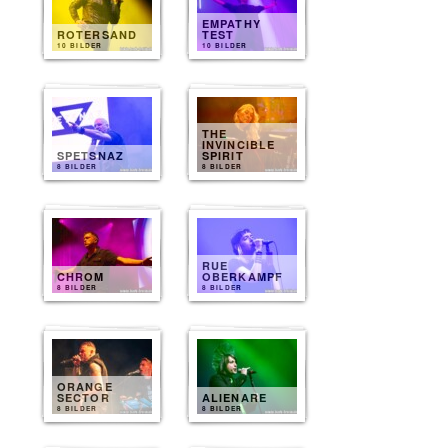
EMPATHY
ROTERSAND
TEST
10 BILDER
10 BILDER
THE
INVINCIBLE
SPETSNAZ
SPIRIT
8 BILDER
8 BILDER
RUE
CHROM
OBERKAMPF
8 BILDER
8 BILDER
ORANGE
SECTOR
ALIENARE
8 BILDER
8 BILDER