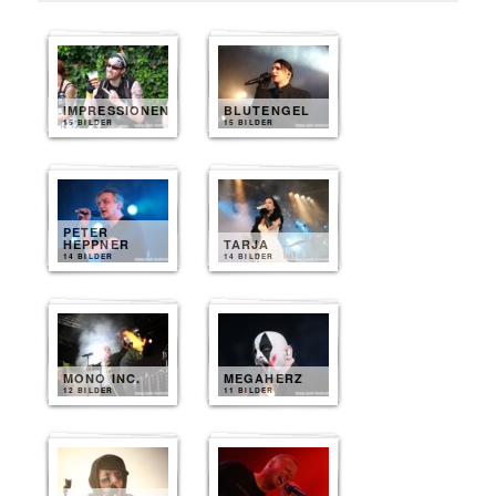
IMPRESSIONEN
BLUTENGEL
15 BILDER
15 BILDER
PETER
HEPPNER
TARJA
14 BILDER
14 BILDER
MONO INC.
MEGAHERZ
12 BILDER
11 BILDER