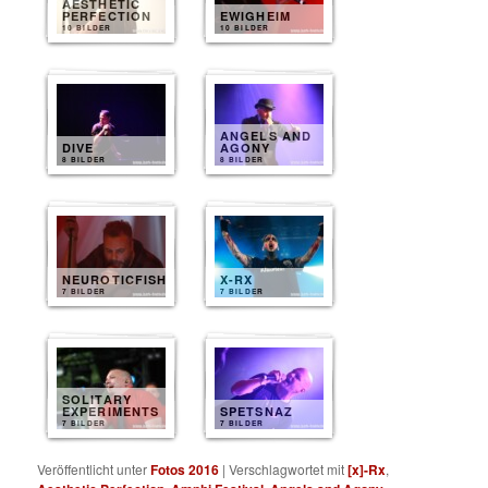
AESTHETIC
PERFECTION
EWIGHEIM
10 BILDER
10 BILDER
ANGELS AND
DIVE
AGONY
8 BILDER
8 BILDER
NEUROTICFISH
X-RX
7 BILDER
7 BILDER
SOLITARY
EXPERIMENTS
SPETSNAZ
7 BILDER
7 BILDER
Veröffentlicht unter
Fotos 2016
|
Verschlagwortet mit
[x]-Rx
,