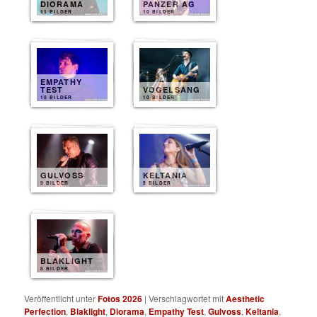
DIORAMA
PANZER AG
11 BILDER
10 BILDER
EMPATHY
TEST
VOGELSANG
10 BILDER
10 BILDER
GULVOSS
KELTANIA
9 BILDER
9 BILDER
BLAKLIGHT
8 BILDER
Veröffentlicht unter
Fotos 2026
|
Verschlagwortet mit
Aesthetic
Perfection
,
Blaklight
,
Diorama
,
Empathy Test
,
Gulvoss
,
Keltania
,