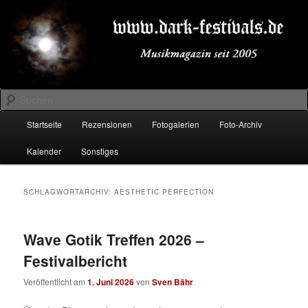
Zum
Zum
Musikmagazin seit 2005
primären
sekundären
Inhalt
Inhalt
springen
springen
DARK-FESTIVALS.DE
Suchen
Hauptmenü
Startseite
Rezensionen
Fotogalerien
Foto-Archiv
Kalender
Sonstiges
SCHLAGWORTARCHIV:
AESTHETIC PERFECTION
Wave Gotik Treffen 2026 –
Festivalbericht
Veröffentlicht am
1. Juni 2026
von
Sven Bähr