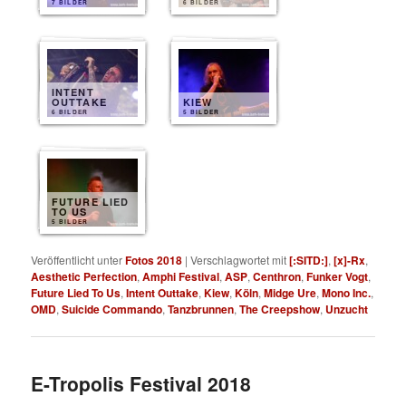
7 BILDER
6 BILDER
INTENT
OUTTAKE
KIEW
6 BILDER
5 BILDER
FUTURE LIED
TO US
5 BILDER
Veröffentlicht unter
Fotos 2018
|
Verschlagwortet mit
[:SITD:]
,
[x]-Rx
,
Aesthetic Perfection
,
Amphi Festival
,
ASP
,
Centhron
,
Funker Vogt
,
Future Lied To Us
,
Intent Outtake
,
Kiew
,
Köln
,
Midge Ure
,
Mono Inc.
,
OMD
,
Suicide Commando
,
Tanzbrunnen
,
The Creepshow
,
Unzucht
E-Tropolis Festival 2018