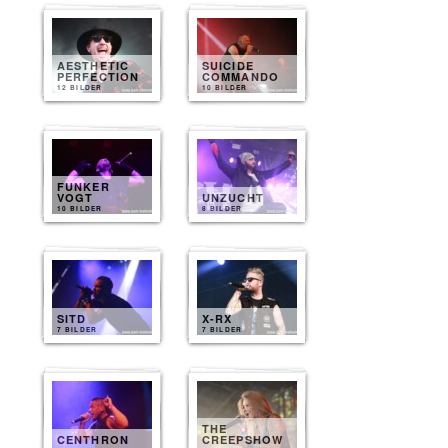
AESTHETIC
SUICIDE
PERFECTION
COMMANDO
12 BILDER
10 BILDER
FUNKER
VOGT
UNZUCHT
10 BILDER
8 BILDER
SITD
X-RX
7 BILDER
7 BILDER
THE
CENTHRON
CREEPSHOW