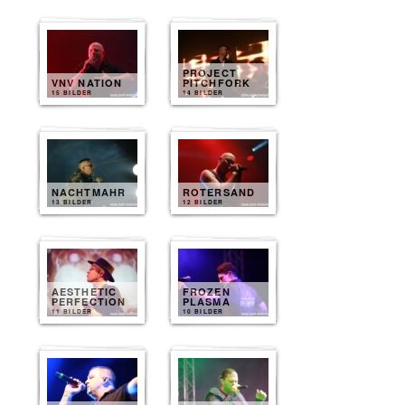
PROJECT
VNV NATION
PITCHFORK
15 BILDER
14 BILDER
NACHTMAHR
ROTERSAND
13 BILDER
12 BILDER
AESTHETIC
FROZEN
PERFECTION
PLASMA
11 BILDER
10 BILDER