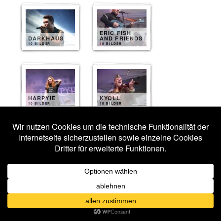
ERIC FISH
DARKHAUS
AND FRIENDS
10 BILDER
10 BILDER
HARPYIE
KYOLL
10 BILDER
10 BILDER
VERSENGOLD
NEUROTICFISH
10 BILDER
9 BILDER
HEYDENRAUSCH