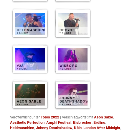
HELDMASCHINE
RROYCE
9 BILDER
7 BILDER
V2A
WISBORG
7 BILDER
7 BILDER
JOHNNY
AEON SABLE
DEATHSHADOW
6 BILDER
6 BILDER
Veröffentlicht unter
Fotos 2022
|
Verschlagwortet mit
Aeon Sable
,
Aesthetic Perfection
,
Amphi Festival
,
Eisbrecher
,
Erdling
,
Heldmaschine
,
Johnny Deathshadow
,
Köln
,
London After Midnight
,