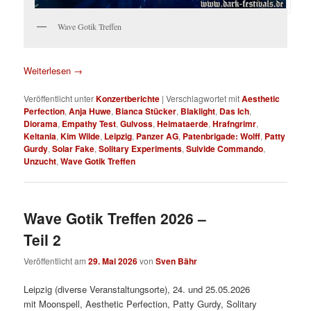
Wave Gotik Treffen
Weiterlesen
→
Veröffentlicht unter
Konzertberichte
|
Verschlagwortet mit
Aesthetic
Perfection
,
Anja Huwe
,
Bianca Stücker
,
Blaklight
,
Das Ich
,
Diorama
,
Empathy Test
,
Gulvoss
,
Heimataerde
,
Hrafngrimr
,
Keltania
,
Kim Wilde
,
Leipzig
,
Panzer AG
,
Patenbrigade: Wolff
,
Patty
Gurdy
,
Solar Fake
,
Solitary Experiments
,
Suivide Commando
,
Unzucht
,
Wave Gotik Treffen
Wave Gotik Treffen 2026 –
Teil 2
Veröffentlicht am
29. Mai 2026
von
Sven Bähr
Leipzig (diverse Veranstaltungsorte), 24. und 25.05.2026
mit Moonspell, Aesthetic Perfection, Patty Gurdy, Solitary