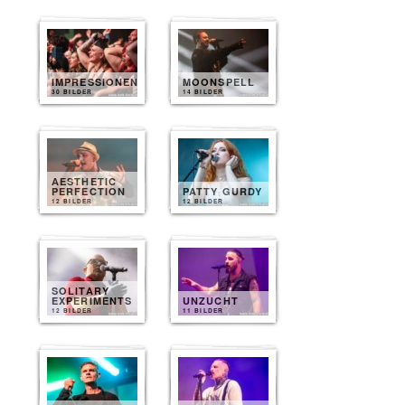
IMPRESSIONEN
MOONSPELL
30 BILDER
14 BILDER
AESTHETIC
PERFECTION
PATTY GURDY
12 BILDER
12 BILDER
SOLITARY
EXPERIMENTS
UNZUCHT
12 BILDER
11 BILDER