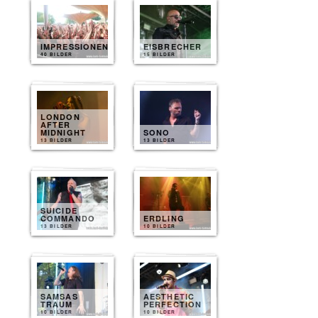
IMPRESSIONEN
EISBRECHER
40 BILDER
15 BILDER
LONDON
AFTER
MIDNIGHT
SONO
13 BILDER
13 BILDER
SUICIDE
COMMANDO
ERDLING
13 BILDER
10 BILDER
SAMSAS
AESTHETIC
TRAUM
PERFECTION
10 BILDER
10 BILDER