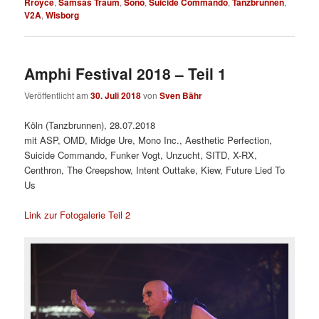
Rroyce
,
Samsas Traum
,
Sono
,
Suicide Commando
,
Tanzbrunnen
,
V2A
,
Wisborg
Amphi Festival 2018 – Teil 1
Veröffentlicht am
30. Juli 2018
von
Sven Bähr
Köln (Tanzbrunnen), 28.07.2018
mit ASP, OMD, Midge Ure, Mono Inc., Aesthetic Perfection,
Suicide Commando, Funker Vogt, Unzucht, SITD, X-RX,
Centhron, The Creepshow, Intent Outtake, Kiew, Future Lied To
Us
Link zur Fotogalerie Teil 2