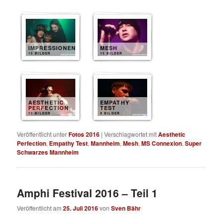
IMPRESSIONEN
MESH
15 BILDER
15 BILDER
AESTHETIC
EMPATHY
PERFECTION
TEST
11 BILDER
9 BILDER
Veröffentlicht unter
Fotos 2016
|
Verschlagwortet mit
Aesthetic
Perfection
,
Empathy Test
,
Mannheim
,
Mesh
,
MS Connexion
,
Super
Schwarzes Mannheim
Amphi Festival 2016 – Teil 1
Veröffentlicht am
25. Juli 2016
von
Sven Bähr