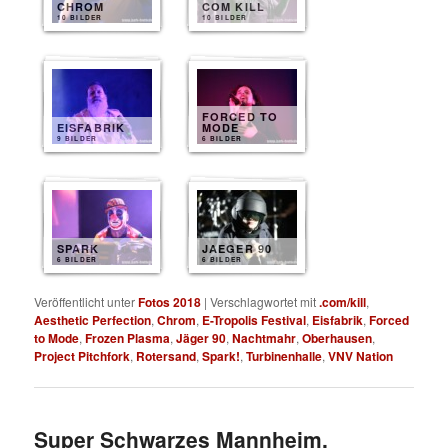
CHROM
COM KILL
10 BILDER
10 BILDER
FORCED TO
EISFABRIK
MODE
9 BILDER
6 BILDER
SPARK
JAEGER 90
6 BILDER
6 BILDER
Veröffentlicht unter
Fotos 2018
|
Verschlagwortet mit
.com/kill
,
Aesthetic Perfection
,
Chrom
,
E-Tropolis Festival
,
Eisfabrik
,
Forced
to Mode
,
Frozen Plasma
,
Jäger 90
,
Nachtmahr
,
Oberhausen
,
Project Pitchfork
,
Rotersand
,
Spark!
,
Turbinenhalle
,
VNV Nation
Super Schwarzes Mannheim,