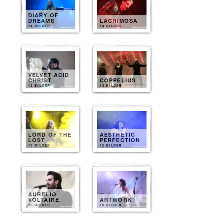
DIARY OF
DREAMS
LACRIMOSA
14 BILDER
14 BILDER
VELVET ACID
CHRIST
COPPELIUS
13 BILDER
13 BILDER
LORD OF THE
AESTHETIC
LOST
PERFECTION
13 BILDER
12 BILDER
AURELIO
VOLTAIRE
ARTWORK
10 BILDER
10 BILDER