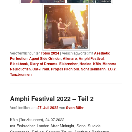
Veröffentlicht unter
Fotos 2024
|
Verschlagwortet mit
Aesthetic
Perfection
,
Agent Side Grinder
,
Alienare
,
Amphi Festival
,
Blackbook
,
Diary of Dreams
,
Eisbrecher
,
Hocico
,
Köln
,
Manntra
,
Neuroticfish
,
Ost+Front
,
Project Pitchfork
,
Schattenmann
,
T.O.Y.
,
Tanzbrunnen
Amphi Festival 2022 – Teil 2
Veröffentlicht am
27. Juli 2022
von
Sven Bähr
Köln (Tanzbrunnen), 24.07.2022
mit Eisbrecher, London After Midnight, Sono, Suicide
Commando, Erdling, Samsas Traum, Aesthetic Perfection,