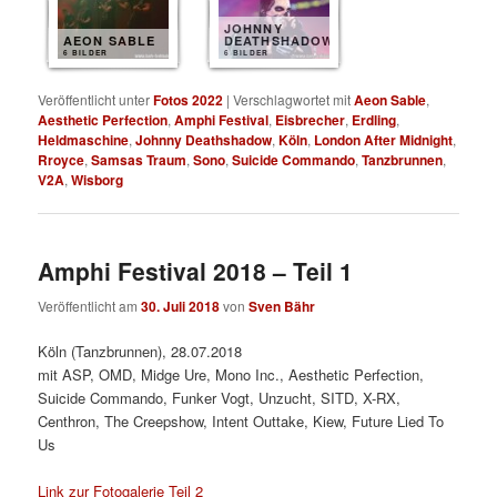
JOHNNY
AEON SABLE
DEATHSHADOW
6 BILDER
6 BILDER
Veröffentlicht unter
Fotos 2022
|
Verschlagwortet mit
Aeon Sable
,
Aesthetic Perfection
,
Amphi Festival
,
Eisbrecher
,
Erdling
,
Heldmaschine
,
Johnny Deathshadow
,
Köln
,
London After Midnight
,
Rroyce
,
Samsas Traum
,
Sono
,
Suicide Commando
,
Tanzbrunnen
,
V2A
,
Wisborg
Amphi Festival 2018 – Teil 1
Veröffentlicht am
30. Juli 2018
von
Sven Bähr
Köln (Tanzbrunnen), 28.07.2018
mit ASP, OMD, Midge Ure, Mono Inc., Aesthetic Perfection,
Suicide Commando, Funker Vogt, Unzucht, SITD, X-RX,
Centhron, The Creepshow, Intent Outtake, Kiew, Future Lied To
Us
Link zur Fotogalerie Teil 2