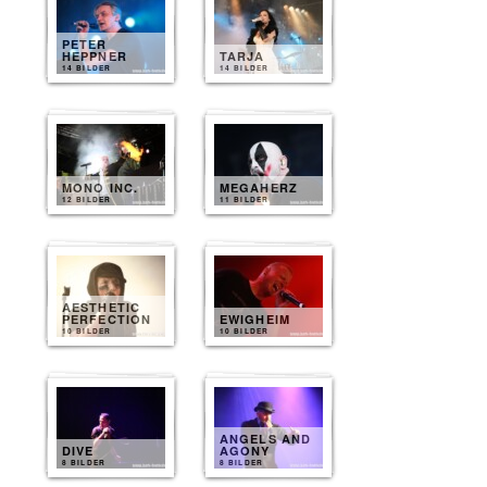
PETER
HEPPNER
TARJA
14 BILDER
14 BILDER
MONO INC.
MEGAHERZ
12 BILDER
11 BILDER
AESTHETIC
PERFECTION
EWIGHEIM
10 BILDER
10 BILDER
ANGELS AND
DIVE
AGONY
8 BILDER
8 BILDER