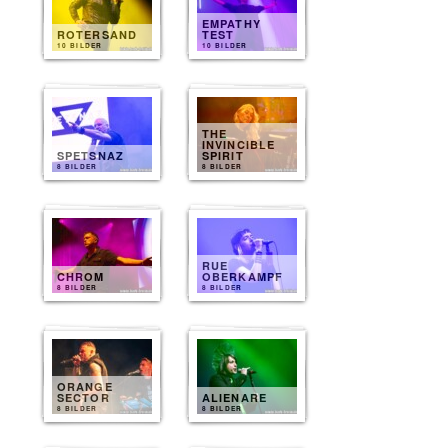
EMPATHY
ROTERSAND
TEST
10 BILDER
10 BILDER
THE
INVINCIBLE
SPETSNAZ
SPIRIT
8 BILDER
8 BILDER
RUE
CHROM
OBERKAMPF
8 BILDER
8 BILDER
ORANGE
SECTOR
ALIENARE
8 BILDER
8 BILDER