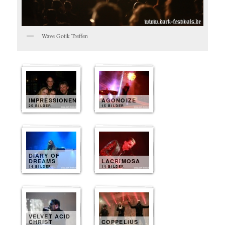
Wave Gotik Treffen
IMPRESSIONEN
AGONOIZE
25 BILDER
15 BILDER
DIARY OF
DREAMS
LACRIMOSA
14 BILDER
14 BILDER
VELVET ACID
CHRIST
COPPELIUS