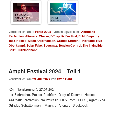
TENSION
CONTROL
ELM
7 BILDER
6 BILDER
Veröffentlicht unter
Fotos 2025
|
Verschlagwortet mit
Aesthetic
Perfection
,
Alienare
,
Chrom
,
E-Tropolis Festival
,
ELM
,
Empathy
Test
,
Hocico
,
Mesh
,
Oberhausen
,
Orange Sector
,
Rotersand
,
Rue
Oberkampf
,
Solar Fake
,
Spetsnaz
,
Tension Control
,
The Invincible
Spirit
,
Turbinenhalle
Amphi Festival 2024 – Teil 1
Veröffentlicht am
29. Juli 2024
von
Sven Bähr
Köln (Tanzbrunnen), 27.07.2024
mit Eisbrecher, Project Pitchfork, Diary of Dreams, Hocico,
Aesthetic Perfection, Neuroticfish, Ost+Front, T.O.Y., Agent Side
Grinder, Schattenmann, Manntra, Alienare, Blackbook