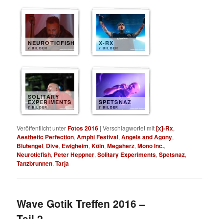
NEUROTICFISH
X-RX
7 BILDER
7 BILDER
SOLITARY
EXPERIMENTS
SPETSNAZ
7 BILDER
7 BILDER
Veröffentlicht unter
Fotos 2016
|
Verschlagwortet mit
[x]-Rx
,
Aesthetic Perfection
,
Amphi Festival
,
Angels and Agony
,
Blutengel
,
Dive
,
Ewigheim
,
Köln
,
Megaherz
,
Mono Inc.
,
Neuroticfish
,
Peter Heppner
,
Solitary Experiments
,
Spetsnaz
,
Tanzbrunnen
,
Tarja
Wave Gotik Treffen 2016 –
Teil 2