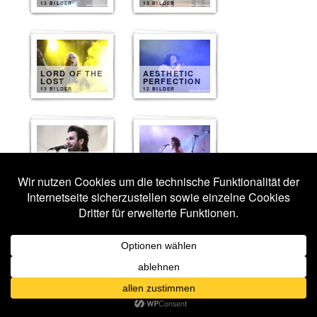
13 BILDER
13 BILDER
LORD OF THE
AESTHETIC
LOST
PERFECTION
13 BILDER
12 BILDER
AURELIO
VOLTAIRE
ARTWORK
10 BILDER
10 BILDER
ERIC FISH
DARKHAUS
AND FRIENDS
10 BILDER
10 BILDER