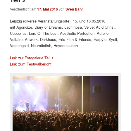
Veröffentlicht am
17. Mai 2016
von
Sven Bähr
Leipzig (diverse Veranstaltungsorte), 15. und 16.05.2016
mit
Agonoize, Diary of Dreams, Lacrimosa, Velvet Acid Christ,
Coppelius, Lord Of The Lost, Aesthetic Perfection, Aurelio
Voltaire, Artwork, Darkhaus, Eric Fish & Friends, Harpyie, Kyoll,
Versengold, Neuroticfish, Heydenrausch
Link zur Fotogalerie Teil 1
Link zum Festivalbericht