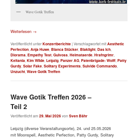
Wave Gotik Treffen
Weiterlesen
→
Veröffentlicht unter
Konzertberichte
|
Verschlagwortet mit
Aesthetic
Perfection
,
Anja Huwe
,
Bianca Stücker
,
Blaklight
,
Das Ich
,
Diorama
,
Empathy Test
,
Gulvoss
,
Heimataerde
,
Hrafngrimr
,
Keltania
,
Kim Wilde
,
Leipzig
,
Panzer AG
,
Patenbrigade: Wolff
,
Patty
Gurdy
,
Solar Fake
,
Solitary Experiments
,
Suivide Commando
,
Unzucht
,
Wave Gotik Treffen
Wave Gotik Treffen 2026 –
Teil 2
Veröffentlicht am
29. Mai 2026
von
Sven Bähr
Leipzig (diverse Veranstaltungsorte), 24. und 25.05.2026
mit Moonspell, Aesthetic Perfection, Patty Gurdy, Solitary