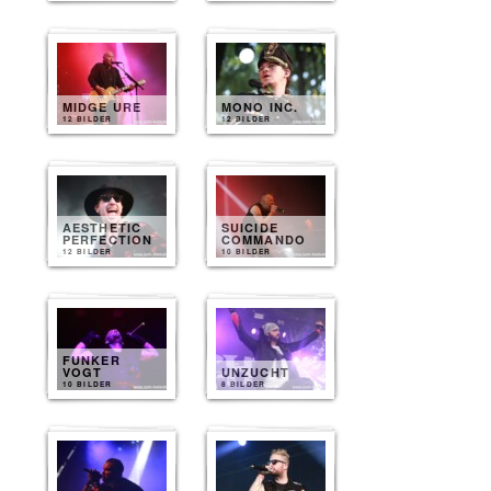
MIDGE URE
MONO INC.
12 BILDER
12 BILDER
AESTHETIC
SUICIDE
PERFECTION
COMMANDO
12 BILDER
10 BILDER
FUNKER
VOGT
UNZUCHT
10 BILDER
8 BILDER