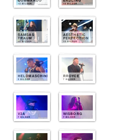
COMMANDO
ERDLING
13 BILDER
10 BILDER
SAMSAS
AESTHETIC
TRAUM
PERFECTION
10 BILDER
10 BILDER
HELDMASCHINE
RROYCE
9 BILDER
7 BILDER
V2A
WISBORG
7 BILDER
7 BILDER