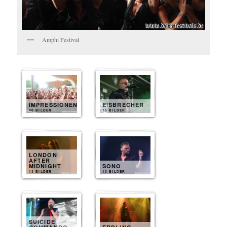
Amphi Festival
IMPRESSIONEN
EISBRECHER
40 BILDER
15 BILDER
LONDON
AFTER
MIDNIGHT
SONO
13 BILDER
13 BILDER
SUICIDE