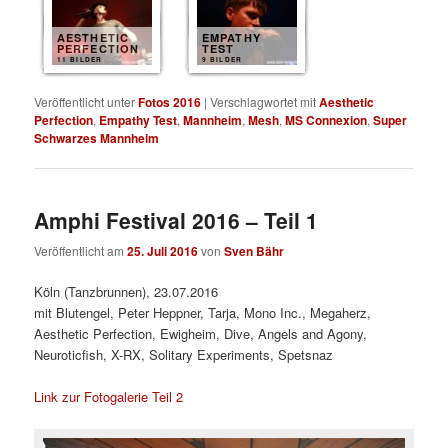
AESTHETIC
EMPATHY
PERFECTION
TEST
11 BILDER
9 BILDER
Veröffentlicht unter
Fotos 2016
|
Verschlagwortet mit
Aesthetic
Perfection
,
Empathy Test
,
Mannheim
,
Mesh
,
MS Connexion
,
Super
Schwarzes Mannheim
Amphi Festival 2016 – Teil 1
Veröffentlicht am
25. Juli 2016
von
Sven Bähr
Köln (Tanzbrunnen), 23.07.2016
mit Blutengel, Peter Heppner, Tarja, Mono Inc., Megaherz,
Aesthetic Perfection, Ewigheim, Dive, Angels and Agony,
Neuroticfish, X-RX, Solitary Experiments, Spetsnaz
Link zur Fotogalerie Teil 2