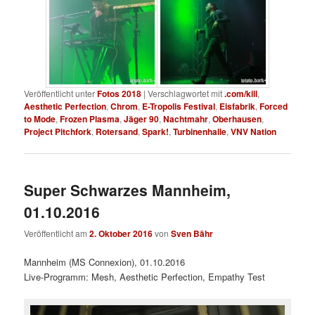
Veröffentlicht unter
Fotos 2018
|
Verschlagwortet mit
.com/kill
,
Aesthetic Perfection
,
Chrom
,
E-Tropolis Festival
,
Eisfabrik
,
Forced
to Mode
,
Frozen Plasma
,
Jäger 90
,
Nachtmahr
,
Oberhausen
,
Project Pitchfork
,
Rotersand
,
Spark!
,
Turbinenhalle
,
VNV Nation
Super Schwarzes Mannheim,
01.10.2016
Veröffentlicht am
2. Oktober 2016
von
Sven Bähr
Mannheim (MS Connexion), 01.10.2016
Live-Programm: Mesh, Aesthetic Perfection, Empathy Test