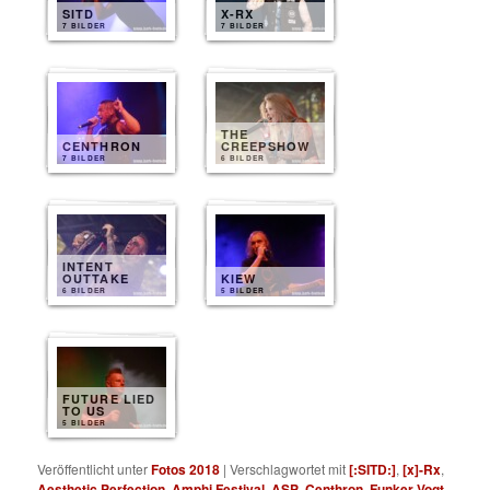
SITD
X-RX
7 BILDER
7 BILDER
THE
CENTHRON
CREEPSHOW
7 BILDER
6 BILDER
INTENT
OUTTAKE
KIEW
6 BILDER
5 BILDER
FUTURE LIED
TO US
5 BILDER
Veröffentlicht unter
Fotos 2018
|
Verschlagwortet mit
[:SITD:]
,
[x]-Rx
,
Aesthetic Perfection
,
Amphi Festival
,
ASP
,
Centhron
,
Funker Vogt
,