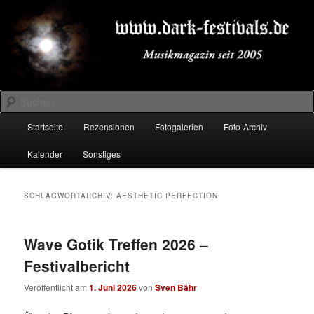
Zum
Zum
Musikmagazin seit 2005
primären
sekundären
Inhalt
Inhalt
springen
springen
DARK-FESTIVALS.DE
Suchen
Hauptmenü
Startseite
Rezensionen
Fotogalerien
Foto-Archiv
Kalender
Sonstiges
SCHLAGWORTARCHIV:
AESTHETIC PERFECTION
Wave Gotik Treffen 2026 –
Festivalbericht
Veröffentlicht am
1. Juni 2026
von
Sven Bähr