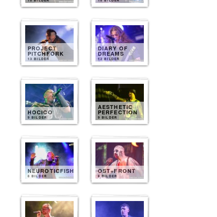
15 BILDER
15 BILDER
PROJECT
DIARY OF
PITCHFORK
DREAMS
13 BILDER
12 BILDER
AESTHETIC
HOCICO
PERFECTION
9 BILDER
9 BILDER
NEUROTICFISH
OST+FRONT
8 BILDER
8 BILDER