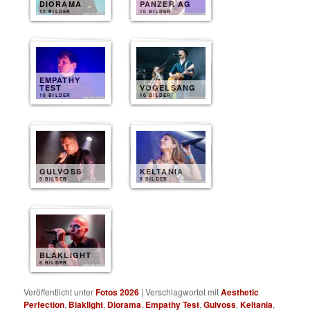
DIORAMA
PANZER AG
11 BILDER
10 BILDER
EMPATHY
TEST
VOGELSANG
10 BILDER
10 BILDER
GULVOSS
KELTANIA
9 BILDER
9 BILDER
BLAKLIGHT
8 BILDER
Veröffentlicht unter
Fotos 2026
|
Verschlagwortet mit
Aesthetic
Perfection
,
Blaklight
,
Diorama
,
Empathy Test
,
Gulvoss
,
Keltania
,