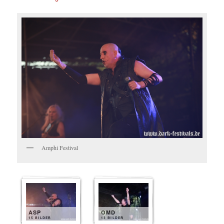
Amphi Festival
ASP
OMD
15 BILDER
13 BILDER