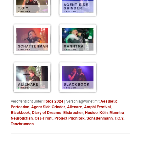
AGENT SIDE
T.O.Y.
GRINDER
7 BILDER
7 BILDER
SCHATTENMANN
MANNTRA
7 BILDER
7 BILDER
ALIENARE
BLACKBOOK
6 BILDER
6 BILDER
Veröffentlicht unter
Fotos 2024
|
Verschlagwortet mit
Aesthetic
Perfection
,
Agent Side Grinder
,
Alienare
,
Amphi Festival
,
Blackbook
,
Diary of Dreams
,
Eisbrecher
,
Hocico
,
Köln
,
Manntra
,
Neuroticfish
,
Ost+Front
,
Project Pitchfork
,
Schattenmann
,
T.O.Y.
,
Tanzbrunnen