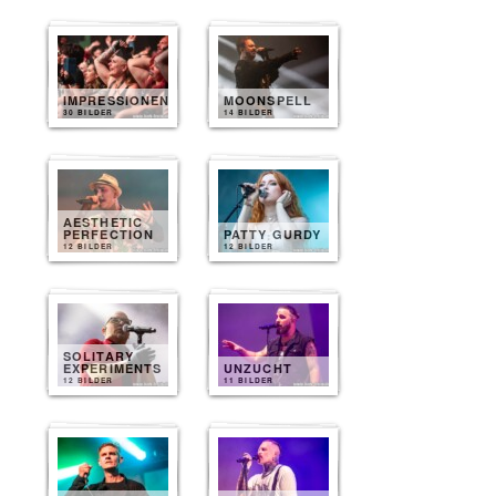
IMPRESSIONEN
MOONSPELL
30 BILDER
14 BILDER
AESTHETIC
PERFECTION
PATTY GURDY
12 BILDER
12 BILDER
SOLITARY
EXPERIMENTS
UNZUCHT
12 BILDER
11 BILDER