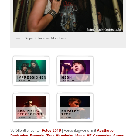
Super Schwarzes Mannheim
IMPRESSIONEN
MESH
15 BILDER
15 BILDER
AESTHETIC
EMPATHY
PERFECTION
TEST
11 BILDER
9 BILDER
Veröffentlicht unter
Fotos 2016
|
Verschlagwortet mit
Aesthetic
Perfection
,
Empathy Test
,
Mannheim
,
Mesh
,
MS Connexion
,
Super