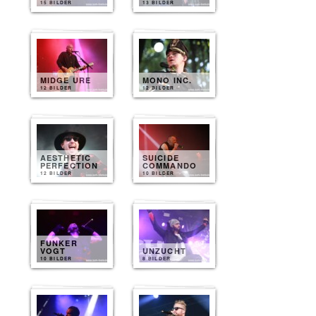
15 BILDER
13 BILDER
MIDGE URE
MONO INC.
12 BILDER
12 BILDER
AESTHETIC
SUICIDE
PERFECTION
COMMANDO
12 BILDER
10 BILDER
FUNKER
VOGT
UNZUCHT
10 BILDER
8 BILDER