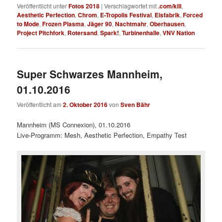
Veröffentlicht unter
Fotos 2018
|
Verschlagwortet mit
.com/kill
,
Aesthetic Perfection
,
Chrom
,
E-Tropolis Festival
,
Eisfabrik
,
Forced
to Mode
,
Frozen Plasma
,
Jäger 90
,
Nachtmahr
,
Oberhausen
,
Project Pitchfork
,
Rotersand
,
Spark!
,
Turbinenhalle
,
VNV Nation
Super Schwarzes Mannheim,
01.10.2016
Veröffentlicht am
2. Oktober 2016
von
Sven Bähr
Mannheim (MS Connexion), 01.10.2016
Live-Programm: Mesh, Aesthetic Perfection, Empathy Test