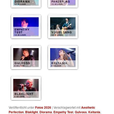
DIORAMA
PANZER AG
11 BILDER
10 BILDER
EMPATHY
TEST
VOGELSANG
10 BILDER
10 BILDER
GULVOSS
KELTANIA
9 BILDER
9 BILDER
BLAKLIGHT
8 BILDER
Veröffentlicht unter
Fotos 2026
|
Verschlagwortet mit
Aesthetic
Perfection
,
Blaklight
,
Diorama
,
Empathy Test
,
Gulvoss
,
Keltania
,