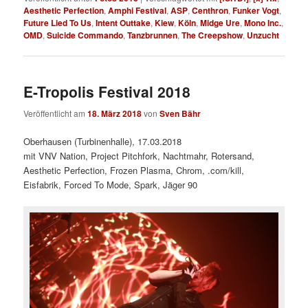
Aesthetic Perfection
,
Amphi Festival
,
ASP
,
Centhron
,
Funker Vogt
,
Future Lied To Us
,
Intent Outtake
,
Kiew
,
Köln
,
Midge Ure
,
Mono Inc.
,
OMD
,
Suicide Commando
,
Tanzbrunnen
,
The Creepshow
,
Unzucht
E-Tropolis Festival 2018
Veröffentlicht am
18. März 2018
von
Sven Bähr
Oberhausen (Turbinenhalle), 17.03.2018
mit VNV Nation, Project Pitchfork, Nachtmahr, Rotersand,
Aesthetic Perfection, Frozen Plasma, Chrom, .com/kill,
Eisfabrik, Forced To Mode, Spark, Jäger 90