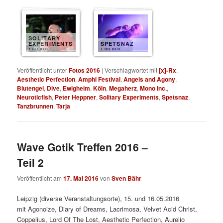
SOLITARY
EXPERIMENTS
SPETSNAZ
7 BILDER
7 BILDER
Veröffentlicht unter
Fotos 2016
|
Verschlagwortet mit
[x]-Rx
,
Aesthetic Perfection
,
Amphi Festival
,
Angels and Agony
,
Blutengel
,
Dive
,
Ewigheim
,
Köln
,
Megaherz
,
Mono Inc.
,
Neuroticfish
,
Peter Heppner
,
Solitary Experiments
,
Spetsnaz
,
Tanzbrunnen
,
Tarja
Wave Gotik Treffen 2016 –
Teil 2
Veröffentlicht am
17. Mai 2016
von
Sven Bähr
Leipzig (diverse Veranstaltungsorte), 15. und 16.05.2016
mit
Agonoize, Diary of Dreams, Lacrimosa, Velvet Acid Christ,
Coppelius, Lord Of The Lost, Aesthetic Perfection, Aurelio