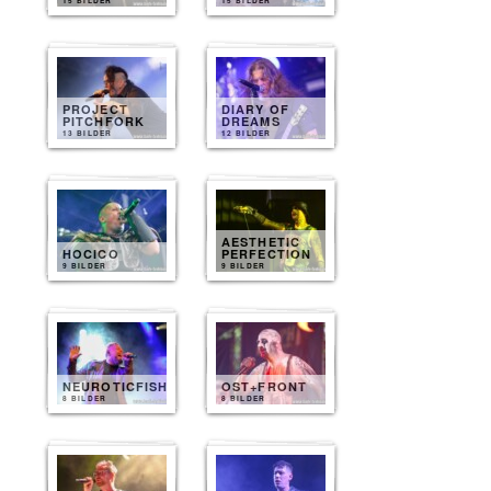
15 BILDER
15 BILDER
PROJECT
DIARY OF
PITCHFORK
DREAMS
13 BILDER
12 BILDER
AESTHETIC
HOCICO
PERFECTION
9 BILDER
9 BILDER
NEUROTICFISH
OST+FRONT
8 BILDER
8 BILDER