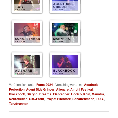
AGENT SIDE
T.O.Y.
GRINDER
7 BILDER
7 BILDER
SCHATTENMANN
MANNTRA
7 BILDER
7 BILDER
ALIENARE
BLACKBOOK
6 BILDER
6 BILDER
Veröffentlicht unter
Fotos 2024
|
Verschlagwortet mit
Aesthetic
Perfection
,
Agent Side Grinder
,
Alienare
,
Amphi Festival
,
Blackbook
,
Diary of Dreams
,
Eisbrecher
,
Hocico
,
Köln
,
Manntra
,
Neuroticfish
,
Ost+Front
,
Project Pitchfork
,
Schattenmann
,
T.O.Y.
,
Tanzbrunnen