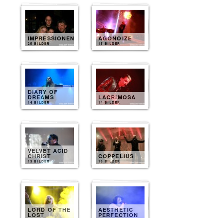
IMPRESSIONEN
AGONOIZE
25 BILDER
15 BILDER
DIARY OF
DREAMS
LACRIMOSA
14 BILDER
14 BILDER
VELVET ACID
CHRIST
COPPELIUS
13 BILDER
13 BILDER
LORD OF THE
AESTHETIC
LOST
PERFECTION