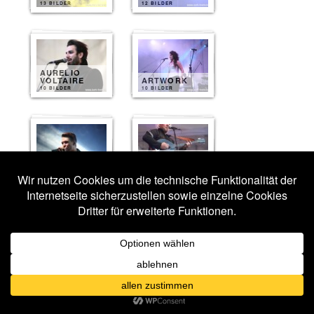
13 BILDER
12 BILDER
AURELIO
VOLTAIRE
ARTWORK
10 BILDER
10 BILDER
ERIC FISH
DARKHAUS
AND FRIENDS
10 BILDER
10 BILDER
HARPYIE
KYOLL
10 BILDER
10 BILDER