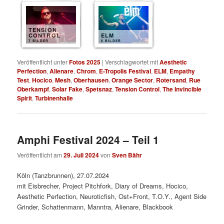
TENSION
CONTROL
ELM
7 BILDER
6 BILDER
Veröffentlicht unter
Fotos 2025
|
Verschlagwortet mit
Aesthetic
Perfection
,
Alienare
,
Chrom
,
E-Tropolis Festival
,
ELM
,
Empathy
Test
,
Hocico
,
Mesh
,
Oberhausen
,
Orange Sector
,
Rotersand
,
Rue
Oberkampf
,
Solar Fake
,
Spetsnaz
,
Tension Control
,
The Invincible
Spirit
,
Turbinenhalle
Amphi Festival 2024 – Teil 1
Veröffentlicht am
29. Juli 2024
von
Sven Bähr
Köln (Tanzbrunnen), 27.07.2024
mit Eisbrecher, Project Pitchfork, Diary of Dreams, Hocico,
Aesthetic Perfection, Neuroticfish, Ost+Front, T.O.Y., Agent Side
Grinder, Schattenmann, Manntra, Alienare, Blackbook