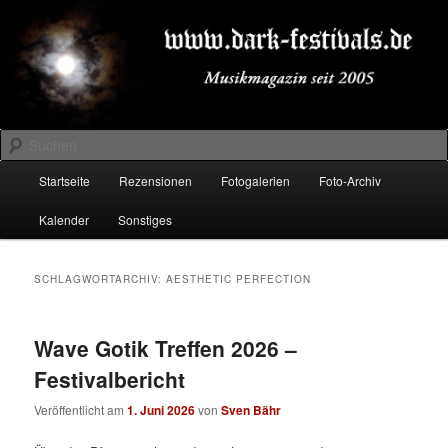
Zum
Zum
Musikmagazin seit 2005
primären
sekundären
Inhalt
Inhalt
springen
springen
DARK-FESTIVALS.DE
Suchen
Hauptmenü
Startseite
Rezensionen
Fotogalerien
Foto-Archiv
Kalender
Sonstiges
SCHLAGWORTARCHIV:
AESTHETIC PERFECTION
Wave Gotik Treffen 2026 –
Festivalbericht
Veröffentlicht am
1. Juni 2026
von
Sven Bähr