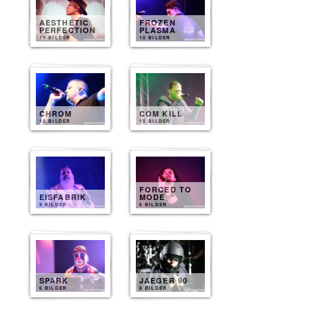
AESTHETIC
FROZEN
PERFECTION
PLASMA
11 BILDER
10 BILDER
CHROM
COM KILL
10 BILDER
10 BILDER
FORCED TO
EISFABRIK
MODE
9 BILDER
6 BILDER
SPARK
JAEGER 90
6 BILDER
6 BILDER