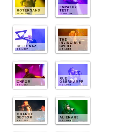
EMPATHY
ROTERSAND
TEST
10 BILDER
10 BILDER
THE
INVINCIBLE
SPETSNAZ
SPIRIT
8 BILDER
8 BILDER
RUE
CHROM
OBERKAMPF
8 BILDER
8 BILDER
ORANGE
SECTOR
ALIENARE
8 BILDER
8 BILDER