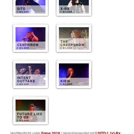
SITD
X-RX
7 BILDER
7 BILDER
THE
CENTHRON
CREEPSHOW
7 BILDER
6 BILDER
INTENT
OUTTAKE
KIEW
6 BILDER
5 BILDER
FUTURE LIED
TO US
5 BILDER
Veröffentlicht unter
Fotos 2018
|
Verschlagwortet mit
[:SITD:]
,
[x]-Rx
,