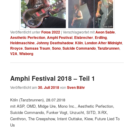
Veröffentlicht unter
Fotos 2022
|
Verschlagwortet mit
Aeon Sable
,
Aesthetic Perfection
,
Amphi Festival
,
Eisbrecher
,
Erdling
,
Heldmaschine
,
Johnny Deathshadow
,
Köln
,
London After Midnight
,
Rroyce
,
Samsas Traum
,
Sono
,
Suicide Commando
,
Tanzbrunnen
,
V2A
,
Wisborg
Amphi Festival 2018 – Teil 1
Veröffentlicht am
30. Juli 2018
von
Sven Bähr
Köln (Tanzbrunnen), 28.07.2018
mit ASP, OMD, Midge Ure, Mono Inc., Aesthetic Perfection,
Suicide Commando, Funker Vogt, Unzucht, SITD, X-RX,
Centhron, The Creepshow, Intent Outtake, Kiew, Future Lied To
Us