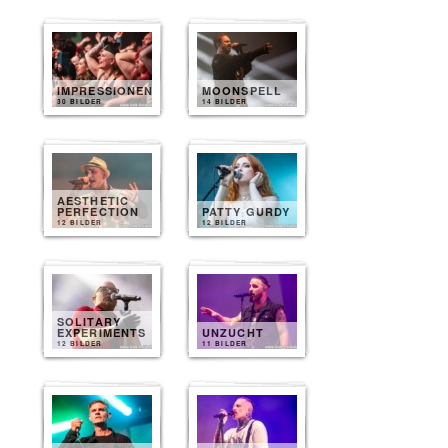
IMPRESSIONEN
MOONSPELL
30 BILDER
14 BILDER
AESTHETIC
PERFECTION
PATTY GURDY
12 BILDER
12 BILDER
SOLITARY
EXPERIMENTS
UNZUCHT
12 BILDER
11 BILDER