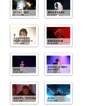
MONO INC.
MEGAHERZ
12 BILDER
11 BILDER
AESTHETIC
PERFECTION
EWIGHEIM
10 BILDER
10 BILDER
ANGELS AND
DIVE
AGONY
8 BILDER
8 BILDER
NEUROTICFISH
X-RX
7 BILDER
7 BILDER