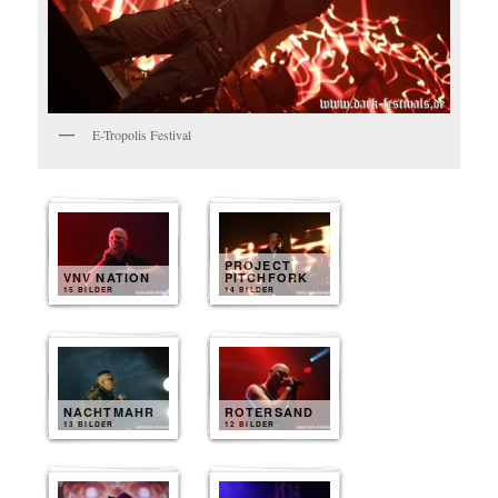
E-Tropolis Festival
PROJECT
VNV NATION
PITCHFORK
15 BILDER
14 BILDER
NACHTMAHR
ROTERSAND
13 BILDER
12 BILDER