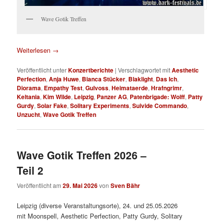
Wave Gotik Treffen
Weiterlesen
→
Veröffentlicht unter
Konzertberichte
|
Verschlagwortet mit
Aesthetic
Perfection
,
Anja Huwe
,
Bianca Stücker
,
Blaklight
,
Das Ich
,
Diorama
,
Empathy Test
,
Gulvoss
,
Heimataerde
,
Hrafngrimr
,
Keltania
,
Kim Wilde
,
Leipzig
,
Panzer AG
,
Patenbrigade: Wolff
,
Patty
Gurdy
,
Solar Fake
,
Solitary Experiments
,
Suivide Commando
,
Unzucht
,
Wave Gotik Treffen
Wave Gotik Treffen 2026 –
Teil 2
Veröffentlicht am
29. Mai 2026
von
Sven Bähr
Leipzig (diverse Veranstaltungsorte), 24. und 25.05.2026
mit Moonspell, Aesthetic Perfection, Patty Gurdy, Solitary