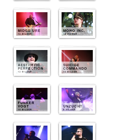
MIDGE URE
MONO INC.
12 BILDER
12 BILDER
AESTHETIC
SUICIDE
PERFECTION
COMMANDO
12 BILDER
10 BILDER
FUNKER
VOGT
UNZUCHT
10 BILDER
8 BILDER