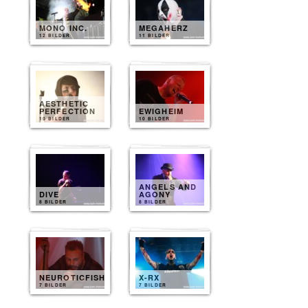
MONO INC.
MEGAHERZ
12 BILDER
11 BILDER
AESTHETIC
PERFECTION
EWIGHEIM
10 BILDER
10 BILDER
ANGELS AND
DIVE
AGONY
8 BILDER
8 BILDER
NEUROTICFISH
X-RX
7 BILDER
7 BILDER