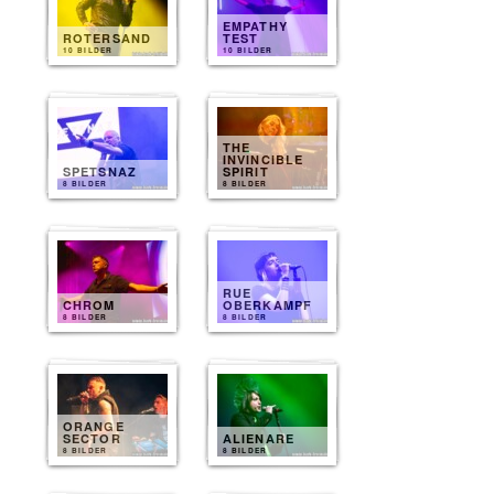
EMPATHY
ROTERSAND
TEST
10 BILDER
10 BILDER
THE
INVINCIBLE
SPETSNAZ
SPIRIT
8 BILDER
8 BILDER
RUE
CHROM
OBERKAMPF
8 BILDER
8 BILDER
ORANGE
SECTOR
ALIENARE
8 BILDER
8 BILDER