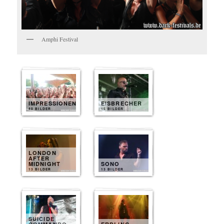
Amphi Festival
IMPRESSIONEN
EISBRECHER
40 BILDER
15 BILDER
LONDON
AFTER
MIDNIGHT
SONO
13 BILDER
13 BILDER
SUICIDE