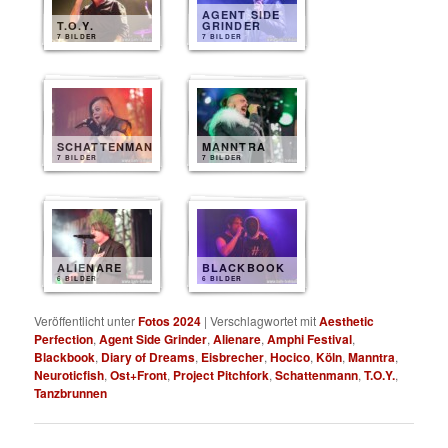
AGENT SIDE
T.O.Y.
GRINDER
7 BILDER
7 BILDER
SCHATTENMANN
MANNTRA
7 BILDER
7 BILDER
ALIENARE
BLACKBOOK
6 BILDER
6 BILDER
Veröffentlicht unter
Fotos 2024
|
Verschlagwortet mit
Aesthetic
Perfection
,
Agent Side Grinder
,
Alienare
,
Amphi Festival
,
Blackbook
,
Diary of Dreams
,
Eisbrecher
,
Hocico
,
Köln
,
Manntra
,
Neuroticfish
,
Ost+Front
,
Project Pitchfork
,
Schattenmann
,
T.O.Y.
,
Tanzbrunnen