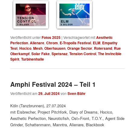
TENSION
CONTROL
ELM
7 BILDER
6 BILDER
Veröffentlicht unter
Fotos 2025
|
Verschlagwortet mit
Aesthetic
Perfection
,
Alienare
,
Chrom
,
E-Tropolis Festival
,
ELM
,
Empathy
Test
,
Hocico
,
Mesh
,
Oberhausen
,
Orange Sector
,
Rotersand
,
Rue
Oberkampf
,
Solar Fake
,
Spetsnaz
,
Tension Control
,
The Invincible
Spirit
,
Turbinenhalle
Amphi Festival 2024 – Teil 1
Veröffentlicht am
29. Juli 2024
von
Sven Bähr
Köln (Tanzbrunnen), 27.07.2024
mit Eisbrecher, Project Pitchfork, Diary of Dreams, Hocico,
Aesthetic Perfection, Neuroticfish, Ost+Front, T.O.Y., Agent Side
Grinder, Schattenmann, Manntra, Alienare, Blackbook