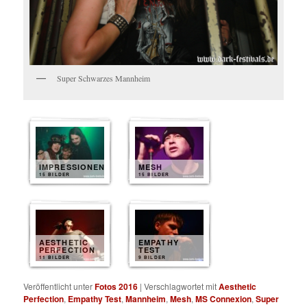
Super Schwarzes Mannheim
IMPRESSIONEN
MESH
15 BILDER
15 BILDER
AESTHETIC
EMPATHY
PERFECTION
TEST
11 BILDER
9 BILDER
Veröffentlicht unter
Fotos 2016
|
Verschlagwortet mit
Aesthetic
Perfection
,
Empathy Test
,
Mannheim
,
Mesh
,
MS Connexion
,
Super