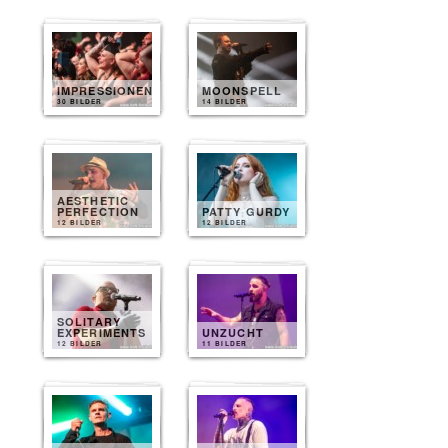
IMPRESSIONEN
MOONSPELL
30 BILDER
14 BILDER
AESTHETIC
PERFECTION
PATTY GURDY
12 BILDER
12 BILDER
SOLITARY
EXPERIMENTS
UNZUCHT
12 BILDER
11 BILDER