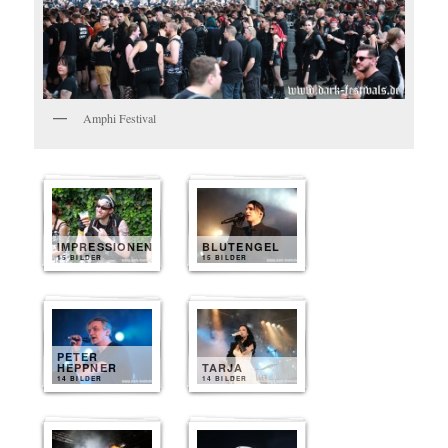
Amphi Festival
IMPRESSIONEN
BLUTENGEL
15 BILDER
15 BILDER
PETER
HEPPNER
TARJA
14 BILDER
14 BILDER