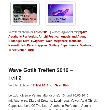
SOLITARY
EXPERIMENTS
SPETSNAZ
7 BILDER
7 BILDER
Veröffentlicht unter
Fotos 2016
|
Verschlagwortet mit
[x]-Rx
,
Aesthetic Perfection
,
Amphi Festival
,
Angels and Agony
,
Blutengel
,
Dive
,
Ewigheim
,
Köln
,
Megaherz
,
Mono Inc.
,
Neuroticfish
,
Peter Heppner
,
Solitary Experiments
,
Spetsnaz
,
Tanzbrunnen
,
Tarja
Wave Gotik Treffen 2016 –
Teil 2
Veröffentlicht am
17. Mai 2016
von
Sven Bähr
Leipzig (diverse Veranstaltungsorte), 15. und 16.05.2016
mit
Agonoize, Diary of Dreams, Lacrimosa, Velvet Acid Christ,
Coppelius, Lord Of The Lost, Aesthetic Perfection, Aurelio