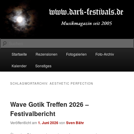
Zum
Zum
Musikmagazin seit 2005
primären
sekundären
Inhalt
Inhalt
springen
springen
DARK-FESTIVALS.DE
Suchen
Hauptmenü
Startseite
Rezensionen
Fotogalerien
Foto-Archiv
Kalender
Sonstiges
SCHLAGWORTARCHIV:
AESTHETIC PERFECTION
Wave Gotik Treffen 2026 –
Festivalbericht
Veröffentlicht am
1. Juni 2026
von
Sven Bähr