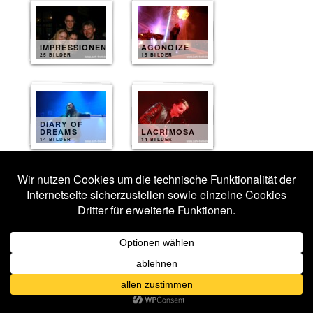
IMPRESSIONEN
AGONOIZE
25 BILDER
15 BILDER
DIARY OF
DREAMS
LACRIMOSA
14 BILDER
14 BILDER
VELVET ACID
CHRIST
COPPELIUS
13 BILDER
13 BILDER
LORD OF THE
AESTHETIC
LOST
PERFECTION
13 BILDER
12 BILDER