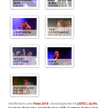
SITD
X-RX
7 BILDER
7 BILDER
THE
CENTHRON
CREEPSHOW
7 BILDER
6 BILDER
INTENT
OUTTAKE
KIEW
6 BILDER
5 BILDER
FUTURE LIED
TO US
5 BILDER
Veröffentlicht unter
Fotos 2018
|
Verschlagwortet mit
[:SITD:]
,
[x]-Rx
,
Aesthetic Perfection
,
Amphi Festival
,
ASP
,
Centhron
,
Funker Vogt
,