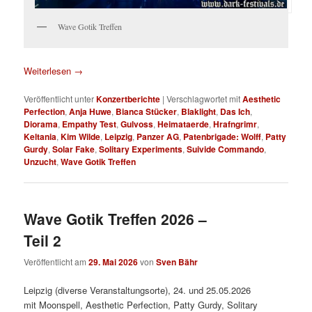
Wave Gotik Treffen
Weiterlesen
→
Veröffentlicht unter
Konzertberichte
|
Verschlagwortet mit
Aesthetic
Perfection
,
Anja Huwe
,
Bianca Stücker
,
Blaklight
,
Das Ich
,
Diorama
,
Empathy Test
,
Gulvoss
,
Heimataerde
,
Hrafngrimr
,
Keltania
,
Kim Wilde
,
Leipzig
,
Panzer AG
,
Patenbrigade: Wolff
,
Patty
Gurdy
,
Solar Fake
,
Solitary Experiments
,
Suivide Commando
,
Unzucht
,
Wave Gotik Treffen
Wave Gotik Treffen 2026 –
Teil 2
Veröffentlicht am
29. Mai 2026
von
Sven Bähr
Leipzig (diverse Veranstaltungsorte), 24. und 25.05.2026
mit Moonspell, Aesthetic Perfection, Patty Gurdy, Solitary