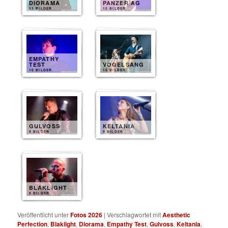
DIORAMA
PANZER AG
11 BILDER
10 BILDER
EMPATHY
TEST
VOGELSANG
10 BILDER
10 BILDER
GULVOSS
KELTANIA
9 BILDER
9 BILDER
BLAKLIGHT
8 BILDER
Veröffentlicht unter
Fotos 2026
|
Verschlagwortet mit
Aesthetic
Perfection
,
Blaklight
,
Diorama
,
Empathy Test
,
Gulvoss
,
Keltania
,