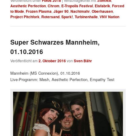
Veröffentlicht unter
Fotos 2018
|
Verschlagwortet mit
.com/kill
,
Aesthetic Perfection
,
Chrom
,
E-Tropolis Festival
,
Eisfabrik
,
Forced
to Mode
,
Frozen Plasma
,
Jäger 90
,
Nachtmahr
,
Oberhausen
,
Project Pitchfork
,
Rotersand
,
Spark!
,
Turbinenhalle
,
VNV Nation
Super Schwarzes Mannheim,
01.10.2016
Veröffentlicht am
2. Oktober 2016
von
Sven Bähr
Mannheim (MS Connexion), 01.10.2016
Live-Programm: Mesh, Aesthetic Perfection, Empathy Test