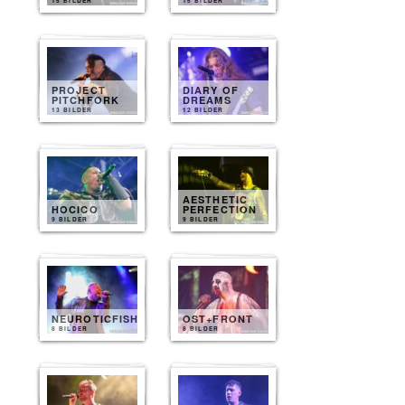
15 BILDER
15 BILDER
PROJECT
DIARY OF
PITCHFORK
DREAMS
13 BILDER
12 BILDER
AESTHETIC
HOCICO
PERFECTION
9 BILDER
9 BILDER
NEUROTICFISH
OST+FRONT
8 BILDER
8 BILDER