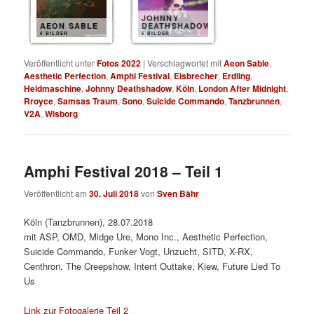
JOHNNY
AEON SABLE
DEATHSHADOW
6 BILDER
6 BILDER
Veröffentlicht unter
Fotos 2022
|
Verschlagwortet mit
Aeon Sable
,
Aesthetic Perfection
,
Amphi Festival
,
Eisbrecher
,
Erdling
,
Heldmaschine
,
Johnny Deathshadow
,
Köln
,
London After Midnight
,
Rroyce
,
Samsas Traum
,
Sono
,
Suicide Commando
,
Tanzbrunnen
,
V2A
,
Wisborg
Amphi Festival 2018 – Teil 1
Veröffentlicht am
30. Juli 2018
von
Sven Bähr
Köln (Tanzbrunnen), 28.07.2018
mit ASP, OMD, Midge Ure, Mono Inc., Aesthetic Perfection,
Suicide Commando, Funker Vogt, Unzucht, SITD, X-RX,
Centhron, The Creepshow, Intent Outtake, Kiew, Future Lied To
Us
Link zur Fotogalerie Teil 2