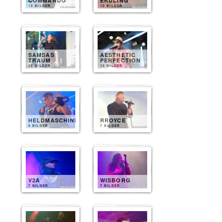
COMMANDO
ERDLING
13 BILDER
10 BILDER
SAMSAS
AESTHETIC
TRAUM
PERFECTION
10 BILDER
10 BILDER
HELDMASCHINE
RROYCE
9 BILDER
7 BILDER
V2A
WISBORG
7 BILDER
7 BILDER