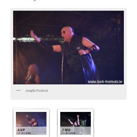
Amphi Festival
ASP
OMD
15 BILDER
13 BILDER