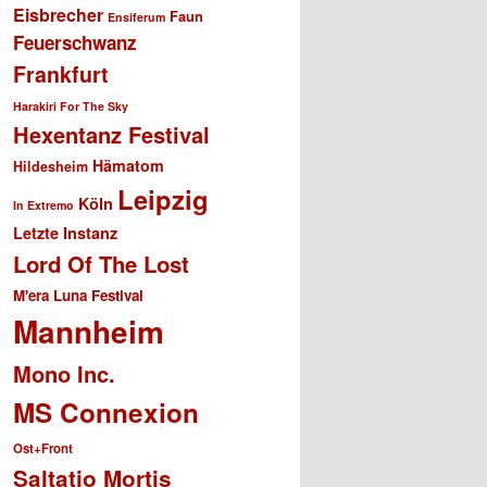
Eisbrecher
Faun
Ensiferum
Feuerschwanz
Frankfurt
Harakiri For The Sky
Hexentanz Festival
Hämatom
Hildesheim
Leipzig
Köln
In Extremo
Letzte Instanz
Lord Of The Lost
M'era Luna Festival
Mannheim
Mono Inc.
MS Connexion
Ost+Front
Saltatio Mortis