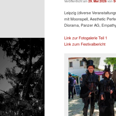
Veröffentlicht am
29. Mai 2026
von
S
Leipzig (diverse Veranstaltung
mit Moonspell, Aesthetic Perfe
Diorama, Panzer AG, Empathy T
Link zur Fotogalerie Teil 1
Link zum Festivalbericht