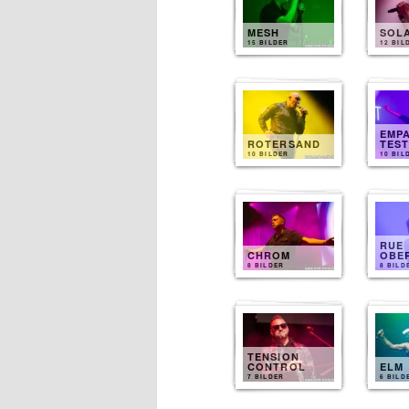
MESH
SOL
15 BILDER
12 BIL
EMP
ROTERSAND
TES
10 BILDER
10 BIL
RUE
CHROM
OBE
8 BILDER
8 BILD
TENSION
CONTROL
ELM
7 BILDER
6 BILD