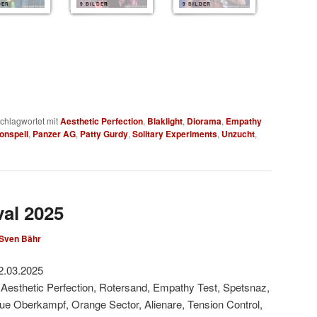
DER
9 BILDER
9 BILDER
chlagwortet mit
Aesthetic Perfection
,
Blaklight
,
Diorama
,
Empathy
onspell
,
Panzer AG
,
Patty Gurdy
,
Solitary Experiments
,
Unzucht
,
val 2025
Sven Bähr
2.03.2025
 Aesthetic Perfection, Rotersand, Empathy Test, Spetsnaz,
Rue Oberkampf, Orange Sector, Alienare, Tension Control,