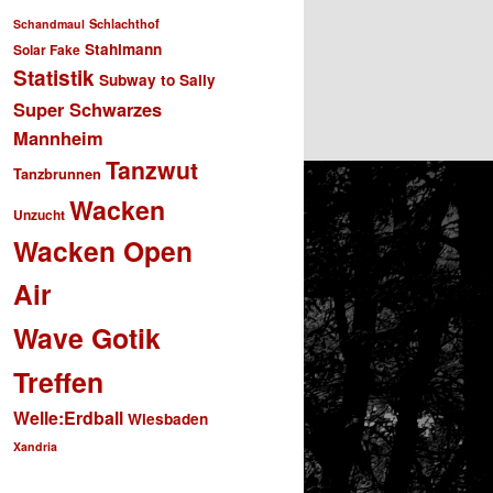
Schlachthof
Schandmaul
Stahlmann
Solar Fake
Statistik
Subway to Sally
Super Schwarzes
Mannheim
Tanzwut
Tanzbrunnen
Wacken
Unzucht
Wacken Open
Air
Wave Gotik
Treffen
Welle:Erdball
Wiesbaden
Xandria