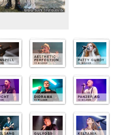
AESTHETIC
NSPELL
PERFECTION
PATTY GURDY
DER
12 BILDER
12 BILDER
UCHT
DIORAMA
PANZER AG
DER
11 BILDER
10 BILDER
ELSANG
GULVOSS
KELTANIA