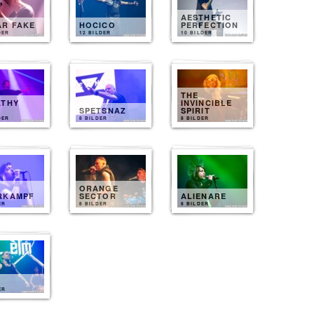
AESTHETIC
AR FAKE
HOCICO
PERFECTION
DER
12 BILDER
10 BILDER
THE
ATHY
INVINCIBLE
T
SPETSNAZ
SPIRIT
DER
8 BILDER
8 BILDER
ORANGE
RKAMPF
SECTOR
ALIENARE
ER
8 BILDER
8 BILDER
ER