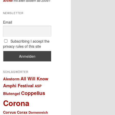
Archiv
mit alten Bildern ab 2009?
NEWSLETTER
Email
Subscribing I accept the
privacy rules of this site
SCHLAGWÖRTER
All Will Know
Alestorm
Amphi Festival
ASP
Coppelius
Blutengel
Corona
Corvus Corax
Dornenreich