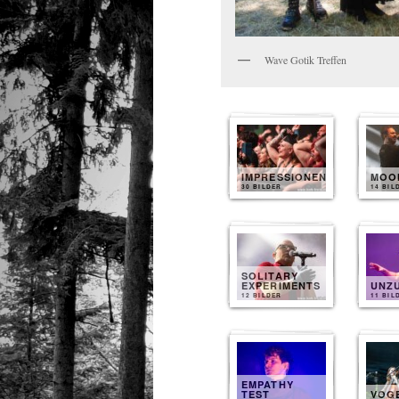
Wave Gotik Treffen
IMPRESSIONEN
MOO
30 BILDER
14 BIL
SOLITARY
EXPERIMENTS
UNZ
12 BILDER
11 BIL
EMPATHY
TEST
VOG