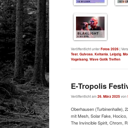
10 BILDER
10 BIL
BLAKLIGHT
8 BILDER
Veröffentlicht unter
Fotos 2026
|
Vers
Test
,
Gulvoss
,
Keltania
,
Leipzig
,
Mo
Vogelsang
,
Wave Gotik Treffen
E-Tropolis Festi
Veröffentlicht am
26. März 2025
von
Oberhausen (Turbinenhalle), 2
mit Mesh, Solar Fake, Hocico,
The Invincible Spirit, Chrom, 