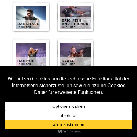
ERIC FISH
DARKHAUS
AND FRIENDS
10 BILDER
10 BILDER
HARPYIE
KYOLL
10 BILDER
10 BILDER
VERSENGOLD
NEUROTICFISH
10 BILDER
9 BILDER
HEYDENRAUSCH