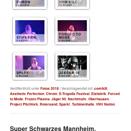
CHROM
COM KILL
10 BILDER
10 BILDER
FORCED TO
EISFABRIK
MODE
9 BILDER
6 BILDER
SPARK
JAEGER 90
6 BILDER
6 BILDER
Veröffentlicht unter
Fotos 2018
|
Verschlagwortet mit
.com/kill
,
Aesthetic Perfection
,
Chrom
,
E-Tropolis Festival
,
Eisfabrik
,
Forced
to Mode
,
Frozen Plasma
,
Jäger 90
,
Nachtmahr
,
Oberhausen
,
Project Pitchfork
,
Rotersand
,
Spark!
,
Turbinenhalle
,
VNV Nation
Super Schwarzes Mannheim,