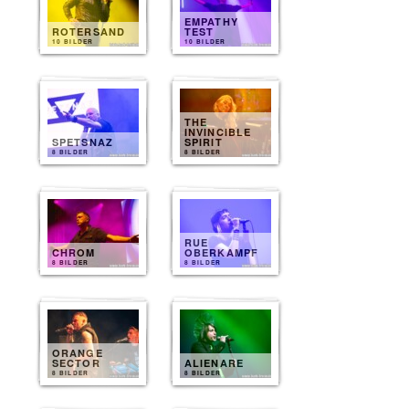
EMPATHY
ROTERSAND
TEST
10 BILDER
10 BILDER
THE
INVINCIBLE
SPETSNAZ
SPIRIT
8 BILDER
8 BILDER
RUE
CHROM
OBERKAMPF
8 BILDER
8 BILDER
ORANGE
SECTOR
ALIENARE
8 BILDER
8 BILDER