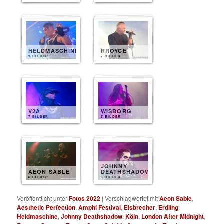
HELDMASCHINE
RROYCE
9 BILDER
7 BILDER
V2A
WISBORG
7 BILDER
7 BILDER
JOHNNY
AEON SABLE
DEATHSHADOW
6 BILDER
6 BILDER
Veröffentlicht unter
Fotos 2022
|
Verschlagwortet mit
Aeon Sable
,
Aesthetic Perfection
,
Amphi Festival
,
Eisbrecher
,
Erdling
,
Heldmaschine
,
Johnny Deathshadow
,
Köln
,
London After Midnight
,