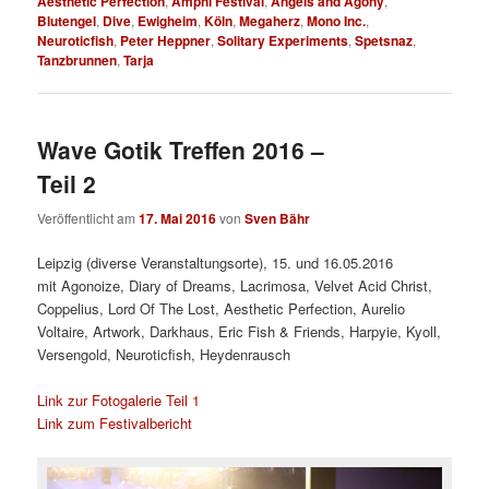
Aesthetic Perfection
,
Amphi Festival
,
Angels and Agony
,
Blutengel
,
Dive
,
Ewigheim
,
Köln
,
Megaherz
,
Mono Inc.
,
Neuroticfish
,
Peter Heppner
,
Solitary Experiments
,
Spetsnaz
,
Tanzbrunnen
,
Tarja
Wave Gotik Treffen 2016 –
Teil 2
Veröffentlicht am
17. Mai 2016
von
Sven Bähr
Leipzig (diverse Veranstaltungsorte), 15. und 16.05.2016
mit
Agonoize, Diary of Dreams, Lacrimosa, Velvet Acid Christ,
Coppelius, Lord Of The Lost, Aesthetic Perfection, Aurelio
Voltaire, Artwork, Darkhaus, Eric Fish & Friends, Harpyie, Kyoll,
Versengold, Neuroticfish, Heydenrausch
Link zur Fotogalerie Teil 1
Link zum Festivalbericht