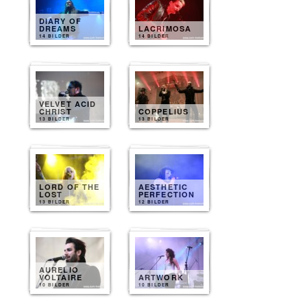
DIARY OF
DREAMS
LACRIMOSA
14 BILDER
14 BILDER
VELVET ACID
CHRIST
COPPELIUS
13 BILDER
13 BILDER
LORD OF THE
AESTHETIC
LOST
PERFECTION
13 BILDER
12 BILDER
AURELIO
VOLTAIRE
ARTWORK
10 BILDER
10 BILDER