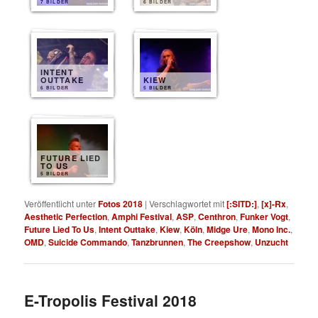
7 BILDER
6 BILDER
INTENT
OUTTAKE
KIEW
6 BILDER
5 BILDER
FUTURE LIED
TO US
5 BILDER
Veröffentlicht unter
Fotos 2018
|
Verschlagwortet mit
[:SITD:]
,
[x]-Rx
,
Aesthetic Perfection
,
Amphi Festival
,
ASP
,
Centhron
,
Funker Vogt
,
Future Lied To Us
,
Intent Outtake
,
Kiew
,
Köln
,
Midge Ure
,
Mono Inc.
,
OMD
,
Suicide Commando
,
Tanzbrunnen
,
The Creepshow
,
Unzucht
E-Tropolis Festival 2018