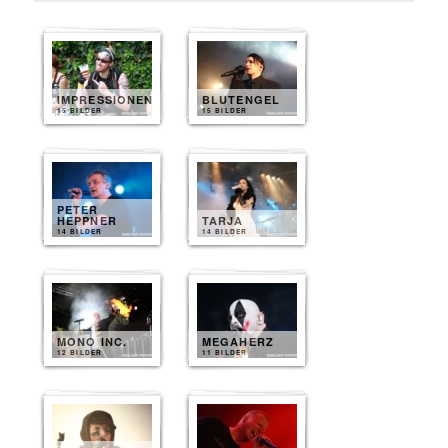
IMPRESSIONEN
BLUTENGEL
15 BILDER
15 BILDER
PETER
HEPPNER
TARJA
14 BILDER
14 BILDER
MONO INC.
MEGAHERZ
12 BILDER
11 BILDER