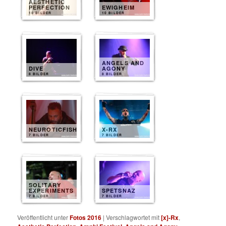
AESTHETIC
PERFECTION
EWIGHEIM
10 BILDER
10 BILDER
ANGELS AND
DIVE
AGONY
8 BILDER
8 BILDER
NEUROTICFISH
X-RX
7 BILDER
7 BILDER
SOLITARY
EXPERIMENTS
SPETSNAZ
7 BILDER
7 BILDER
Veröffentlicht unter
Fotos 2016
|
Verschlagwortet mit
[x]-Rx
,