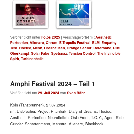
TENSION
CONTROL
ELM
7 BILDER
6 BILDER
Veröffentlicht unter
Fotos 2025
|
Verschlagwortet mit
Aesthetic
Perfection
,
Alienare
,
Chrom
,
E-Tropolis Festival
,
ELM
,
Empathy
Test
,
Hocico
,
Mesh
,
Oberhausen
,
Orange Sector
,
Rotersand
,
Rue
Oberkampf
,
Solar Fake
,
Spetsnaz
,
Tension Control
,
The Invincible
Spirit
,
Turbinenhalle
Amphi Festival 2024 – Teil 1
Veröffentlicht am
29. Juli 2024
von
Sven Bähr
Köln (Tanzbrunnen), 27.07.2024
mit Eisbrecher, Project Pitchfork, Diary of Dreams, Hocico,
Aesthetic Perfection, Neuroticfish, Ost+Front, T.O.Y., Agent Side
Grinder, Schattenmann, Manntra, Alienare, Blackbook