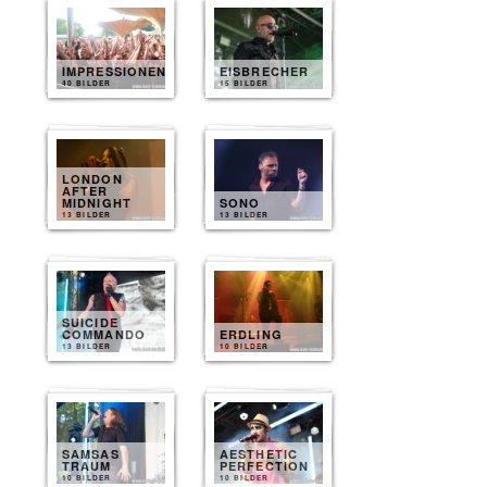
IMPRESSIONEN
EISBRECHER
40 BILDER
15 BILDER
LONDON
AFTER
MIDNIGHT
SONO
13 BILDER
13 BILDER
SUICIDE
COMMANDO
ERDLING
13 BILDER
10 BILDER
SAMSAS
AESTHETIC
TRAUM
PERFECTION
10 BILDER
10 BILDER