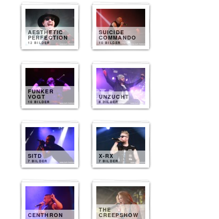
AESTHETIC
SUICIDE
PERFECTION
COMMANDO
12 BILDER
10 BILDER
FUNKER
VOGT
UNZUCHT
10 BILDER
8 BILDER
SITD
X-RX
7 BILDER
7 BILDER
THE
CENTHRON
CREEPSHOW