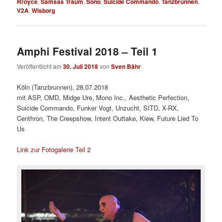
Rroyce
,
Samsas Traum
,
Sono
,
Suicide Commando
,
Tanzbrunnen
,
V2A
,
Wisborg
Amphi Festival 2018 – Teil 1
Veröffentlicht am
30. Juli 2018
von
Sven Bähr
Köln (Tanzbrunnen), 28.07.2018
mit ASP, OMD, Midge Ure, Mono Inc., Aesthetic Perfection,
Suicide Commando, Funker Vogt, Unzucht, SITD, X-RX,
Centhron, The Creepshow, Intent Outtake, Kiew, Future Lied To
Us
Link zur Fotogalerie Teil 2