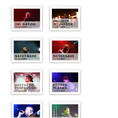
PROJECT
VNV NATION
PITCHFORK
15 BILDER
14 BILDER
NACHTMAHR
ROTERSAND
13 BILDER
12 BILDER
AESTHETIC
FROZEN
PERFECTION
PLASMA
11 BILDER
10 BILDER