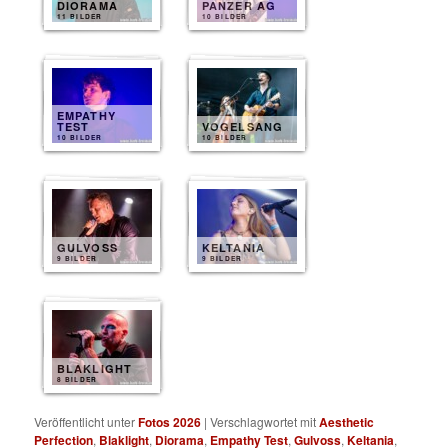
DIORAMA
PANZER AG
11 BILDER
10 BILDER
EMPATHY
TEST
VOGELSANG
10 BILDER
10 BILDER
GULVOSS
KELTANIA
9 BILDER
9 BILDER
BLAKLIGHT
8 BILDER
Veröffentlicht unter
Fotos 2026
|
Verschlagwortet mit
Aesthetic
Perfection
,
Blaklight
,
Diorama
,
Empathy Test
,
Gulvoss
,
Keltania
,