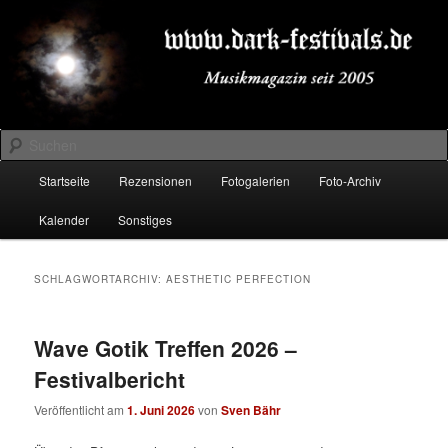
Zum
Zum
Musikmagazin seit 2005
primären
sekundären
Inhalt
Inhalt
springen
springen
DARK-FESTIVALS.DE
Suchen
Hauptmenü
Startseite
Rezensionen
Fotogalerien
Foto-Archiv
Kalender
Sonstiges
SCHLAGWORTARCHIV:
AESTHETIC PERFECTION
Wave Gotik Treffen 2026 –
Festivalbericht
Veröffentlicht am
1. Juni 2026
von
Sven Bähr