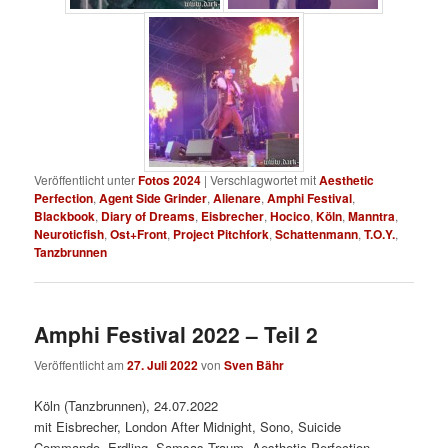
Veröffentlicht unter
Fotos 2024
|
Verschlagwortet mit
Aesthetic
Perfection
,
Agent Side Grinder
,
Alienare
,
Amphi Festival
,
Blackbook
,
Diary of Dreams
,
Eisbrecher
,
Hocico
,
Köln
,
Manntra
,
Neuroticfish
,
Ost+Front
,
Project Pitchfork
,
Schattenmann
,
T.O.Y.
,
Tanzbrunnen
Amphi Festival 2022 – Teil 2
Veröffentlicht am
27. Juli 2022
von
Sven Bähr
Köln (Tanzbrunnen), 24.07.2022
mit Eisbrecher, London After Midnight, Sono, Suicide
Commando, Erdling, Samsas Traum, Aesthetic Perfection,