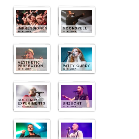
IMPRESSIONEN
MOONSPELL
30 BILDER
14 BILDER
AESTHETIC
PERFECTION
PATTY GURDY
12 BILDER
12 BILDER
SOLITARY
EXPERIMENTS
UNZUCHT
12 BILDER
11 BILDER