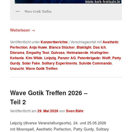
Wave Gotik Treffen
Weiterlesen
→
Veröffentlicht unter
Konzertberichte
|
Verschlagwortet mit
Aesthetic
Perfection
,
Anja Huwe
,
Bianca Stücker
,
Blaklight
,
Das Ich
,
Diorama
,
Empathy Test
,
Gulvoss
,
Heimataerde
,
Hrafngrimr
,
Keltania
,
Kim Wilde
,
Leipzig
,
Panzer AG
,
Patenbrigade: Wolff
,
Patty
Gurdy
,
Solar Fake
,
Solitary Experiments
,
Suivide Commando
,
Unzucht
,
Wave Gotik Treffen
Wave Gotik Treffen 2026 –
Teil 2
Veröffentlicht am
29. Mai 2026
von
Sven Bähr
Leipzig (diverse Veranstaltungsorte), 24. und 25.05.2026
mit Moonspell, Aesthetic Perfection, Patty Gurdy, Solitary