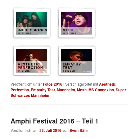
IMPRESSIONEN
MESH
15 BILDER
15 BILDER
AESTHETIC
EMPATHY
PERFECTION
TEST
11 BILDER
9 BILDER
Veröffentlicht unter
Fotos 2016
|
Verschlagwortet mit
Aesthetic
Perfection
,
Empathy Test
,
Mannheim
,
Mesh
,
MS Connexion
,
Super
Schwarzes Mannheim
Amphi Festival 2016 – Teil 1
Veröffentlicht am
25. Juli 2016
von
Sven Bähr