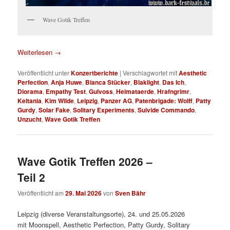
Wave Gotik Treffen
Weiterlesen
→
Veröffentlicht unter
Konzertberichte
|
Verschlagwortet mit
Aesthetic
Perfection
,
Anja Huwe
,
Bianca Stücker
,
Blaklight
,
Das Ich
,
Diorama
,
Empathy Test
,
Gulvoss
,
Heimataerde
,
Hrafngrimr
,
Keltania
,
Kim Wilde
,
Leipzig
,
Panzer AG
,
Patenbrigade: Wolff
,
Patty
Gurdy
,
Solar Fake
,
Solitary Experiments
,
Suivide Commando
,
Unzucht
,
Wave Gotik Treffen
Wave Gotik Treffen 2026 –
Teil 2
Veröffentlicht am
29. Mai 2026
von
Sven Bähr
Leipzig (diverse Veranstaltungsorte), 24. und 25.05.2026
mit Moonspell, Aesthetic Perfection, Patty Gurdy, Solitary