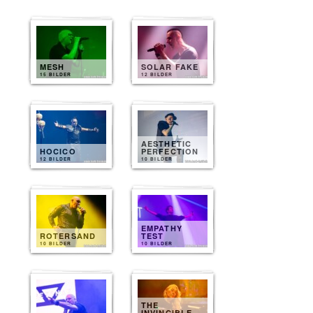
MESH
SOLAR FAKE
15 BILDER
12 BILDER
AESTHETIC
HOCICO
PERFECTION
12 BILDER
10 BILDER
EMPATHY
ROTERSAND
TEST
10 BILDER
10 BILDER
THE
INVINCIBLE