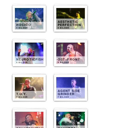
AESTHETIC
HOCICO
PERFECTION
9 BILDER
9 BILDER
NEUROTICFISH
OST+FRONT
8 BILDER
8 BILDER
AGENT SIDE
T.O.Y.
GRINDER
7 BILDER
7 BILDER