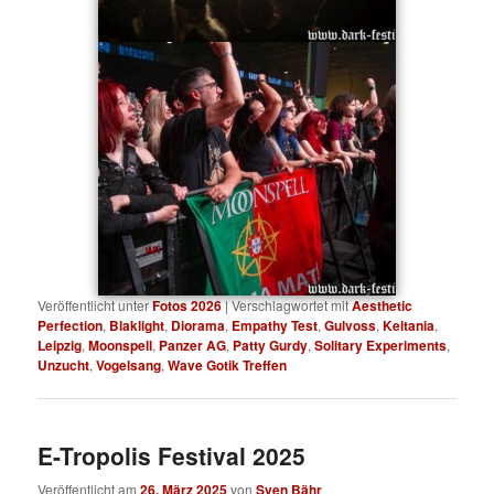
Veröffentlicht unter
Fotos 2026
|
Verschlagwortet mit
Aesthetic
Perfection
,
Blaklight
,
Diorama
,
Empathy Test
,
Gulvoss
,
Keltania
,
Leipzig
,
Moonspell
,
Panzer AG
,
Patty Gurdy
,
Solitary Experiments
,
Unzucht
,
Vogelsang
,
Wave Gotik Treffen
E-Tropolis Festival 2025
Veröffentlicht am
26. März 2025
von
Sven Bähr