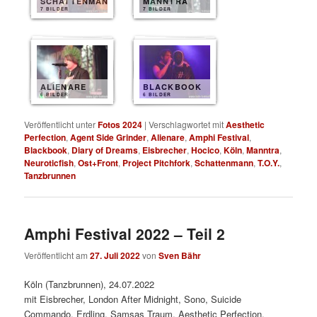
SCHATTENMANN
MANNTRA
7 BILDER
7 BILDER
ALIENARE
BLACKBOOK
6 BILDER
6 BILDER
Veröffentlicht unter
Fotos 2024
|
Verschlagwortet mit
Aesthetic
Perfection
,
Agent Side Grinder
,
Alienare
,
Amphi Festival
,
Blackbook
,
Diary of Dreams
,
Eisbrecher
,
Hocico
,
Köln
,
Manntra
,
Neuroticfish
,
Ost+Front
,
Project Pitchfork
,
Schattenmann
,
T.O.Y.
,
Tanzbrunnen
Amphi Festival 2022 – Teil 2
Veröffentlicht am
27. Juli 2022
von
Sven Bähr
Köln (Tanzbrunnen), 24.07.2022
mit Eisbrecher, London After Midnight, Sono, Suicide
Commando, Erdling, Samsas Traum, Aesthetic Perfection,