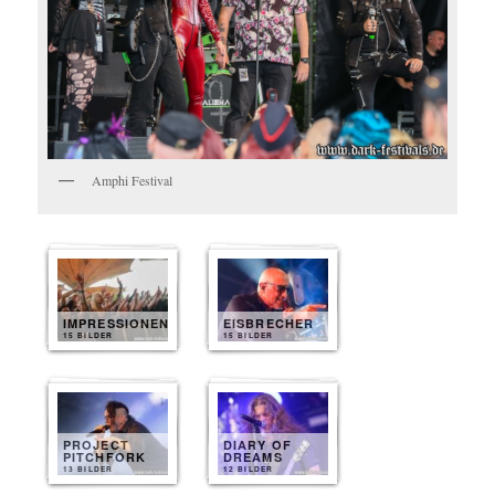
Amphi Festival
IMPRESSIONEN
EISBRECHER
15 BILDER
15 BILDER
PROJECT
DIARY OF
PITCHFORK
DREAMS
13 BILDER
12 BILDER