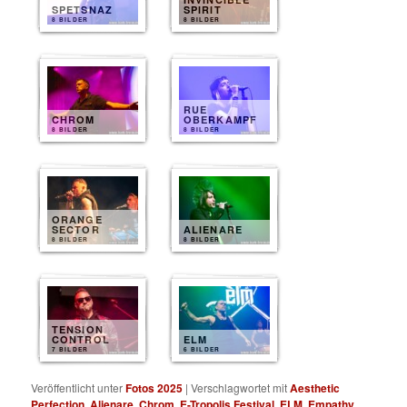
SPETSNAZ
SPIRIT
8 BILDER
8 BILDER
RUE
CHROM
OBERKAMPF
8 BILDER
8 BILDER
ORANGE
SECTOR
ALIENARE
8 BILDER
8 BILDER
TENSION
CONTROL
ELM
7 BILDER
6 BILDER
Veröffentlicht unter
Fotos 2025
|
Verschlagwortet mit
Aesthetic
Perfection
,
Alienare
,
Chrom
,
E-Tropolis Festival
,
ELM
,
Empathy