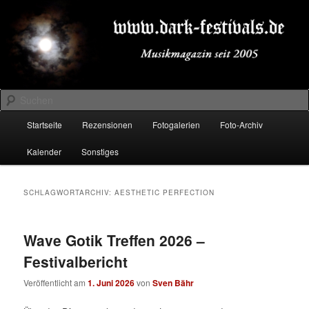
Zum
Zum
Musikmagazin seit 2005
primären
sekundären
Inhalt
Inhalt
springen
springen
DARK-FESTIVALS.DE
Suchen
Hauptmenü
Startseite
Rezensionen
Fotogalerien
Foto-Archiv
Kalender
Sonstiges
SCHLAGWORTARCHIV:
AESTHETIC PERFECTION
Wave Gotik Treffen 2026 –
Festivalbericht
Veröffentlicht am
1. Juni 2026
von
Sven Bähr