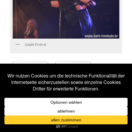
Amphi Festival
ASP
OMD
15 BILDER
13 BILDER
MIDGE URE
MONO INC.
12 BILDER
12 BILDER