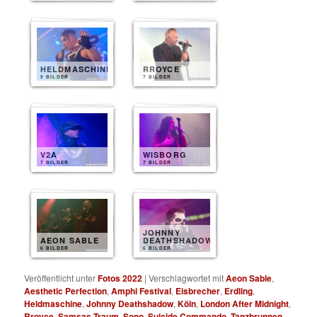
HELDMASCHINE
RROYCE
9 BILDER
7 BILDER
V2A
WISBORG
7 BILDER
7 BILDER
JOHNNY
AEON SABLE
DEATHSHADOW
6 BILDER
6 BILDER
Veröffentlicht unter
Fotos 2022
|
Verschlagwortet mit
Aeon Sable
,
Aesthetic Perfection
,
Amphi Festival
,
Eisbrecher
,
Erdling
,
Heldmaschine
,
Johnny Deathshadow
,
Köln
,
London After Midnight
,
Rroyce
,
Samsas Traum
,
Sono
,
Suicide Commando
,
Tanzbrunnen
,