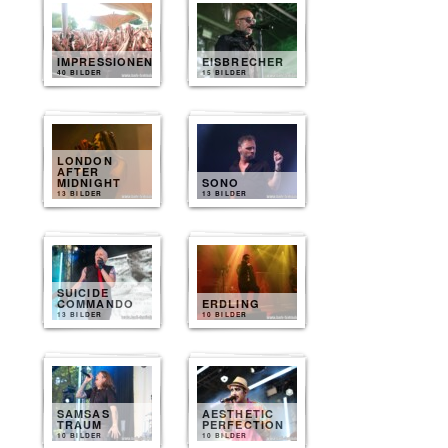
IMPRESSIONEN
EISBRECHER
40 BILDER
15 BILDER
LONDON
AFTER
MIDNIGHT
SONO
13 BILDER
13 BILDER
SUICIDE
COMMANDO
ERDLING
13 BILDER
10 BILDER
SAMSAS
AESTHETIC
TRAUM
PERFECTION
10 BILDER
10 BILDER