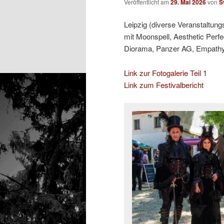
Veröffentlicht am
29. Mai 2026
von
S
Leipzig (diverse Veranstaltung
mit Moonspell, Aesthetic Perfe
Diorama, Panzer AG, Empathy T
Link zur Fotogalerie Teil 1
Link zum Festivalbericht