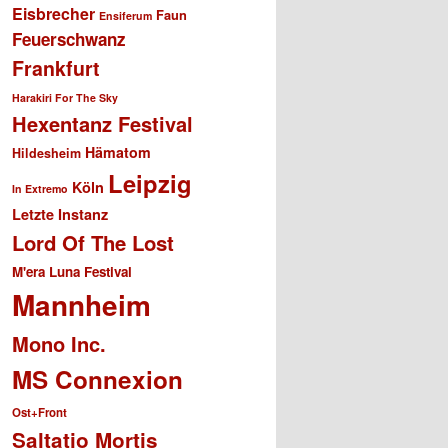
Eisbrecher
Faun
Ensiferum
Feuerschwanz
Frankfurt
Harakiri For The Sky
Hexentanz Festival
Hämatom
Hildesheim
Leipzig
Köln
In Extremo
Letzte Instanz
Lord Of The Lost
M'era Luna Festival
Mannheim
Mono Inc.
MS Connexion
Ost+Front
Saltatio Mortis