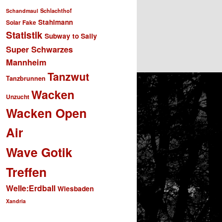
Schlachthof
Schandmaul
Stahlmann
Solar Fake
Statistik
Subway to Sally
Super Schwarzes
Mannheim
Tanzwut
Tanzbrunnen
Wacken
Unzucht
Wacken Open
Air
Wave Gotik
Treffen
Welle:Erdball
Wiesbaden
Xandria