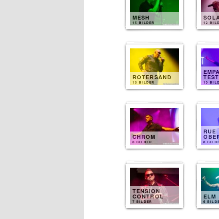
MESH
SOL
15 BILDER
12 BIL
EMP
ROTERSAND
TES
10 BILDER
10 BIL
RUE
CHROM
OBE
8 BILDER
8 BILD
TENSION
CONTROL
ELM
7 BILDER
6 BILD