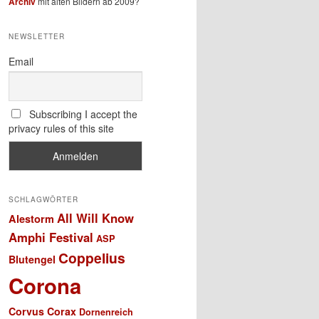
Archiv
mit alten Bildern ab 2009?
NEWSLETTER
Email
Subscribing I accept the
privacy rules of this site
SCHLAGWÖRTER
All Will Know
Alestorm
Amphi Festival
ASP
Coppelius
Blutengel
Corona
Corvus Corax
Dornenreich