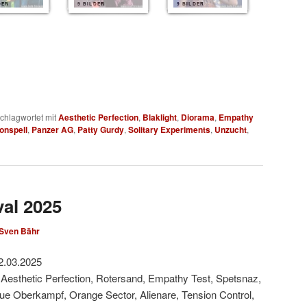
DER
9 BILDER
9 BILDER
chlagwortet mit
Aesthetic Perfection
,
Blaklight
,
Diorama
,
Empathy
onspell
,
Panzer AG
,
Patty Gurdy
,
Solitary Experiments
,
Unzucht
,
val 2025
Sven Bähr
2.03.2025
 Aesthetic Perfection, Rotersand, Empathy Test, Spetsnaz,
Rue Oberkampf, Orange Sector, Alienare, Tension Control,