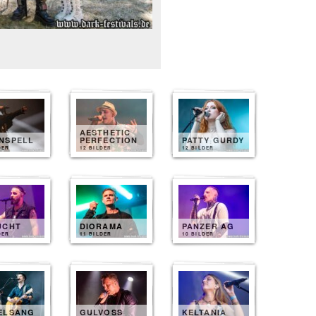
AESTHETIC
NSPELL
PERFECTION
PATTY GURDY
DER
12 BILDER
12 BILDER
UCHT
DIORAMA
PANZER AG
DER
11 BILDER
10 BILDER
ELSANG
GULVOSS
KELTANIA