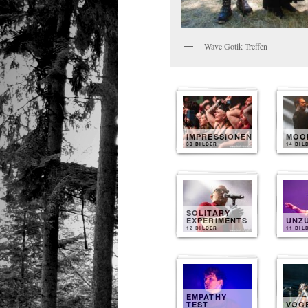
Wave Gotik Treffen
IMPRESSIONEN
MOO
30 BILDER
14 BIL
SOLITARY
EXPERIMENTS
UNZ
12 BILDER
11 BIL
EMPATHY
TEST
VOG