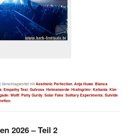
|
Verschlagwortet mit
Aesthetic Perfection
,
Anja Huwe
,
Bianca
a
,
Empathy Test
,
Gulvoss
,
Heimataerde
,
Hrafngrimr
,
Keltania
,
Kim
gade: Wolff
,
Patty Gurdy
,
Solar Fake
,
Solitary Experiments
,
Suivide
reffen
en 2026 – Teil 2