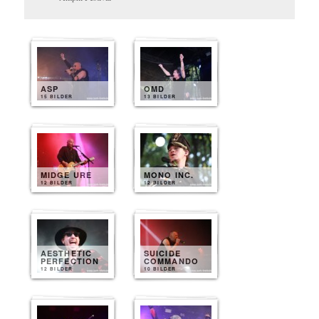
ASP
OMD
15 BILDER
13 BILDER
MIDGE URE
MONO INC.
12 BILDER
12 BILDER
AESTHETIC
SUICIDE
PERFECTION
COMMANDO
12 BILDER
10 BILDER