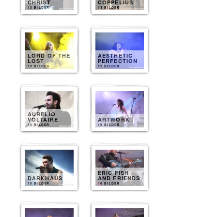
CHRIST
COPPELIUS
13 BILDER
13 BILDER
LORD OF THE
AESTHETIC
LOST
PERFECTION
13 BILDER
12 BILDER
AURELIO
VOLTAIRE
ARTWORK
10 BILDER
10 BILDER
ERIC FISH
DARKHAUS
AND FRIENDS
10 BILDER
10 BILDER