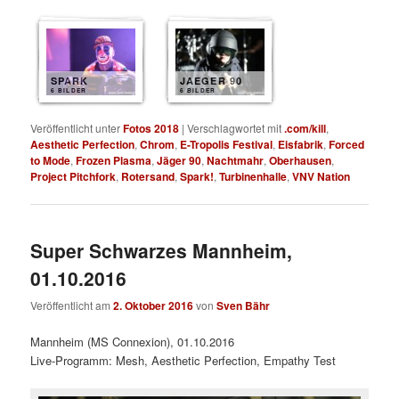
SPARK
JAEGER 90
6 BILDER
6 BILDER
Veröffentlicht unter
Fotos 2018
|
Verschlagwortet mit
.com/kill
,
Aesthetic Perfection
,
Chrom
,
E-Tropolis Festival
,
Eisfabrik
,
Forced
to Mode
,
Frozen Plasma
,
Jäger 90
,
Nachtmahr
,
Oberhausen
,
Project Pitchfork
,
Rotersand
,
Spark!
,
Turbinenhalle
,
VNV Nation
Super Schwarzes Mannheim,
01.10.2016
Veröffentlicht am
2. Oktober 2016
von
Sven Bähr
Mannheim (MS Connexion), 01.10.2016
Live-Programm: Mesh, Aesthetic Perfection, Empathy Test