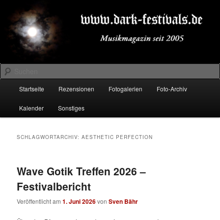
Zum
Zum
Musikmagazin seit 2005
primären
sekundären
Inhalt
Inhalt
springen
springen
DARK-FESTIVALS.DE
Suchen
Hauptmenü
Startseite
Rezensionen
Fotogalerien
Foto-Archiv
Kalender
Sonstiges
SCHLAGWORTARCHIV:
AESTHETIC PERFECTION
Wave Gotik Treffen 2026 –
Festivalbericht
Veröffentlicht am
1. Juni 2026
von
Sven Bähr