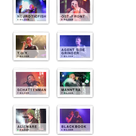
NEUROTICFISH
OST+FRONT
8 BILDER
8 BILDER
AGENT SIDE
T.O.Y.
GRINDER
7 BILDER
7 BILDER
SCHATTENMANN
MANNTRA
7 BILDER
7 BILDER
ALIENARE
BLACKBOOK
6 BILDER
6 BILDER