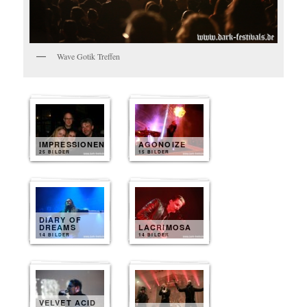
Wave Gotik Treffen
IMPRESSIONEN
AGONOIZE
25 BILDER
15 BILDER
DIARY OF
DREAMS
LACRIMOSA
14 BILDER
14 BILDER
VELVET ACID