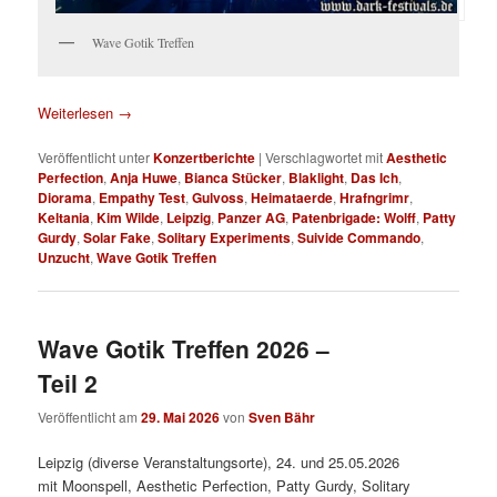
Wave Gotik Treffen
Weiterlesen
→
Veröffentlicht unter
Konzertberichte
|
Verschlagwortet mit
Aesthetic
Perfection
,
Anja Huwe
,
Bianca Stücker
,
Blaklight
,
Das Ich
,
Diorama
,
Empathy Test
,
Gulvoss
,
Heimataerde
,
Hrafngrimr
,
Keltania
,
Kim Wilde
,
Leipzig
,
Panzer AG
,
Patenbrigade: Wolff
,
Patty
Gurdy
,
Solar Fake
,
Solitary Experiments
,
Suivide Commando
,
Unzucht
,
Wave Gotik Treffen
Wave Gotik Treffen 2026 –
Teil 2
Veröffentlicht am
29. Mai 2026
von
Sven Bähr
Leipzig (diverse Veranstaltungsorte), 24. und 25.05.2026
mit Moonspell, Aesthetic Perfection, Patty Gurdy, Solitary