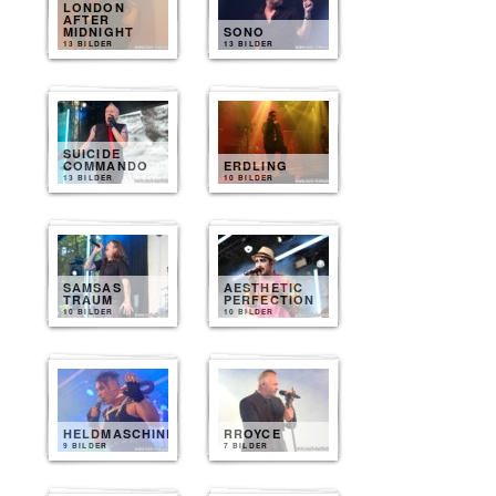
LONDON
AFTER
MIDNIGHT
SONO
13 BILDER
13 BILDER
SUICIDE
COMMANDO
ERDLING
13 BILDER
10 BILDER
SAMSAS
AESTHETIC
TRAUM
PERFECTION
10 BILDER
10 BILDER
HELDMASCHINE
RROYCE
9 BILDER
7 BILDER