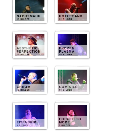
NACHTMAHR
ROTERSAND
13 BILDER
12 BILDER
AESTHETIC
FROZEN
PERFECTION
PLASMA
11 BILDER
10 BILDER
CHROM
COM KILL
10 BILDER
10 BILDER
FORCED TO
EISFABRIK
MODE
9 BILDER
6 BILDER