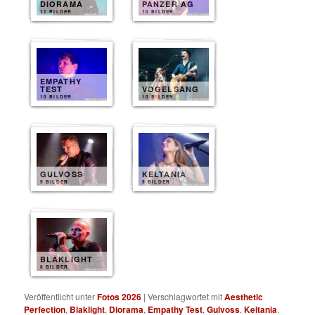
DIORAMA
PANZER AG
11 BILDER
10 BILDER
EMPATHY
TEST
VOGELSANG
10 BILDER
10 BILDER
GULVOSS
KELTANIA
9 BILDER
9 BILDER
BLAKLIGHT
8 BILDER
Veröffentlicht unter
Fotos 2026
|
Verschlagwortet mit
Aesthetic
Perfection
,
Blaklight
,
Diorama
,
Empathy Test
,
Gulvoss
,
Keltania
,