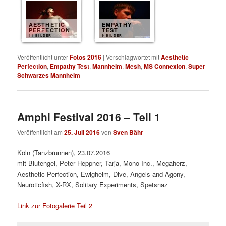
AESTHETIC
EMPATHY
PERFECTION
TEST
11 BILDER
9 BILDER
Veröffentlicht unter
Fotos 2016
|
Verschlagwortet mit
Aesthetic
Perfection
,
Empathy Test
,
Mannheim
,
Mesh
,
MS Connexion
,
Super
Schwarzes Mannheim
Amphi Festival 2016 – Teil 1
Veröffentlicht am
25. Juli 2016
von
Sven Bähr
Köln (Tanzbrunnen), 23.07.2016
mit Blutengel, Peter Heppner, Tarja, Mono Inc., Megaherz,
Aesthetic Perfection, Ewigheim, Dive, Angels and Agony,
Neuroticfish, X-RX, Solitary Experiments, Spetsnaz
Link zur Fotogalerie Teil 2