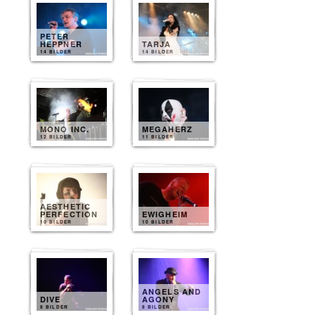
PETER
HEPPNER
TARJA
14 BILDER
14 BILDER
MONO INC.
MEGAHERZ
12 BILDER
11 BILDER
AESTHETIC
PERFECTION
EWIGHEIM
10 BILDER
10 BILDER
ANGELS AND
DIVE
AGONY
8 BILDER
8 BILDER