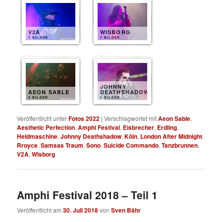
V2A
WISBORG
7 BILDER
7 BILDER
JOHNNY
AEON SABLE
DEATHSHADOW
6 BILDER
6 BILDER
Veröffentlicht unter
Fotos 2022
|
Verschlagwortet mit
Aeon Sable
,
Aesthetic Perfection
,
Amphi Festival
,
Eisbrecher
,
Erdling
,
Heldmaschine
,
Johnny Deathshadow
,
Köln
,
London After Midnight
,
Rroyce
,
Samsas Traum
,
Sono
,
Suicide Commando
,
Tanzbrunnen
,
V2A
,
Wisborg
Amphi Festival 2018 – Teil 1
Veröffentlicht am
30. Juli 2018
von
Sven Bähr