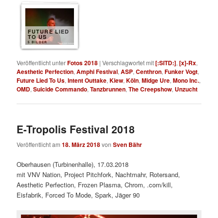
FUTURE LIED
TO US
5 BILDER
Veröffentlicht unter
Fotos 2018
|
Verschlagwortet mit
[:SITD:]
,
[x]-Rx
,
Aesthetic Perfection
,
Amphi Festival
,
ASP
,
Centhron
,
Funker Vogt
,
Future Lied To Us
,
Intent Outtake
,
Kiew
,
Köln
,
Midge Ure
,
Mono Inc.
,
OMD
,
Suicide Commando
,
Tanzbrunnen
,
The Creepshow
,
Unzucht
E-Tropolis Festival 2018
Veröffentlicht am
18. März 2018
von
Sven Bähr
Oberhausen (Turbinenhalle), 17.03.2018
mit VNV Nation, Project Pitchfork, Nachtmahr, Rotersand,
Aesthetic Perfection, Frozen Plasma, Chrom, .com/kill,
Eisfabrik, Forced To Mode, Spark, Jäger 90