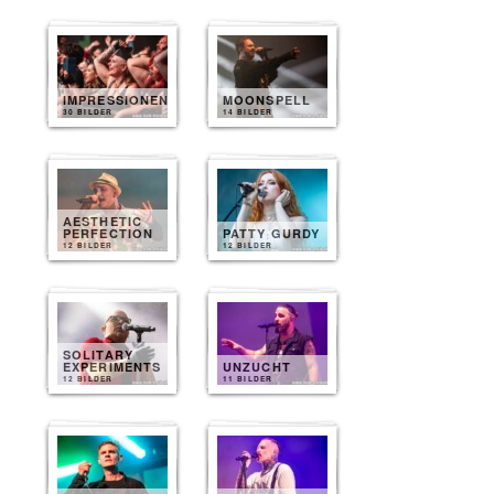
IMPRESSIONEN
MOONSPELL
30 BILDER
14 BILDER
AESTHETIC
PERFECTION
PATTY GURDY
12 BILDER
12 BILDER
SOLITARY
EXPERIMENTS
UNZUCHT
12 BILDER
11 BILDER