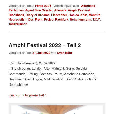
Veröffentlicht unter
Fotos 2024
|
Verschlagwortet mit
Aesthetic
Perfection
,
Agent Side Grinder
,
Alienare
,
Amphi Festival
,
Blackbook
,
Diary of Dreams
,
Eisbrecher
,
Hocico
,
Köln
,
Manntra
,
Neuroticfish
,
Ost+Front
,
Project Pitchfork
,
Schattenmann
,
T.O.Y.
,
Tanzbrunnen
Amphi Festival 2022 – Teil 2
Veröffentlicht am
27. Juli 2022
von
Sven Bähr
Köln (Tanzbrunnen), 24.07.2022
mit Eisbrecher, London After Midnight, Sono, Suicide
Commando, Erdling, Samsas Traum, Aesthetic Perfection,
Heldmaschine, Rroyce, V2A, Wisborg, Aeon Sable, Johnny
Deathshadow
Link zur Fotogalerie Teil 1