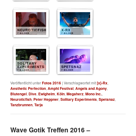
NEUROTICFISH
X-RX
7 BILDER
7 BILDER
SOLITARY
EXPERIMENTS
SPETSNAZ
7 BILDER
7 BILDER
Veröffentlicht unter
Fotos 2016
|
Verschlagwortet mit
[x]-Rx
,
Aesthetic Perfection
,
Amphi Festival
,
Angels and Agony
,
Blutengel
,
Dive
,
Ewigheim
,
Köln
,
Megaherz
,
Mono Inc.
,
Neuroticfish
,
Peter Heppner
,
Solitary Experiments
,
Spetsnaz
,
Tanzbrunnen
,
Tarja
Wave Gotik Treffen 2016 –