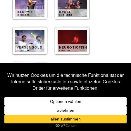
HARPYIE
KYOLL
10 BILDER
10 BILDER
VERSENGOLD
NEUROTICFISH
10 BILDER
9 BILDER
HEYDENRAUSCH
7 BILDER
Veröffentlicht unter
Fotos 2016
|
Verschlagwortet mit
Aesthetic
Perfection
,
Agonoize
,
Artwork
,
Aurelio Voltaire
,
Coppelius
,
Darkhaus
,
Diary of Dreams
,
Eric Fish & Friends
,
Harpyie
,
Heydenrausch
,
Kyoll
,
Lacrimosa
,
Leipzig
,
Lord Of The Lost
,
Neuroticfish
,
Velvet Acid Christ
,
Versengold
,
Wave Gotik Treffen