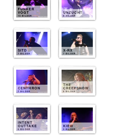
FUNKER
VOGT
UNZUCHT
10 BILDER
8 BILDER
SITD
X-RX
7 BILDER
7 BILDER
THE
CENTHRON
CREEPSHOW
7 BILDER
6 BILDER
INTENT
OUTTAKE
KIEW
6 BILDER
5 BILDER