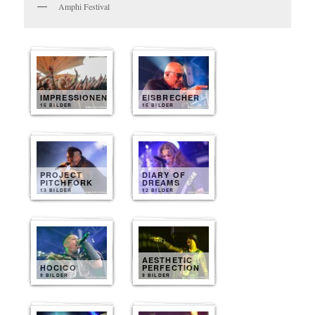
Amphi Festival
IMPRESSIONEN
EISBRECHER
15 BILDER
15 BILDER
PROJECT
DIARY OF
PITCHFORK
DREAMS
13 BILDER
12 BILDER
AESTHETIC
HOCICO
PERFECTION
9 BILDER
9 BILDER