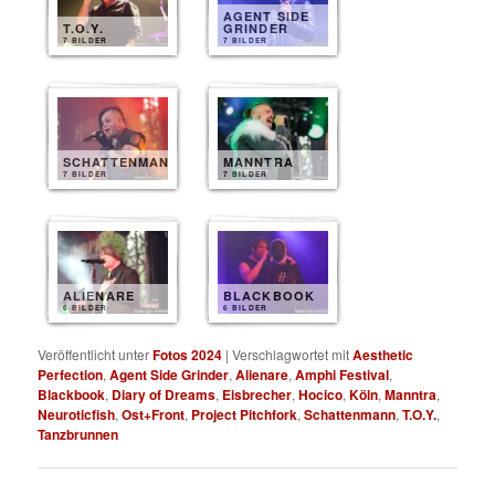
AGENT SIDE
T.O.Y.
GRINDER
7 BILDER
7 BILDER
SCHATTENMANN
MANNTRA
7 BILDER
7 BILDER
ALIENARE
BLACKBOOK
6 BILDER
6 BILDER
Veröffentlicht unter
Fotos 2024
|
Verschlagwortet mit
Aesthetic
Perfection
,
Agent Side Grinder
,
Alienare
,
Amphi Festival
,
Blackbook
,
Diary of Dreams
,
Eisbrecher
,
Hocico
,
Köln
,
Manntra
,
Neuroticfish
,
Ost+Front
,
Project Pitchfork
,
Schattenmann
,
T.O.Y.
,
Tanzbrunnen