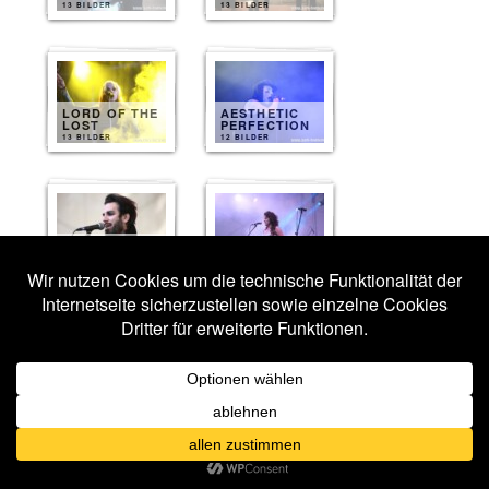
13 BILDER
13 BILDER
LORD OF THE
AESTHETIC
LOST
PERFECTION
13 BILDER
12 BILDER
AURELIO
VOLTAIRE
ARTWORK
10 BILDER
10 BILDER
ERIC FISH
DARKHAUS
AND FRIENDS
10 BILDER
10 BILDER