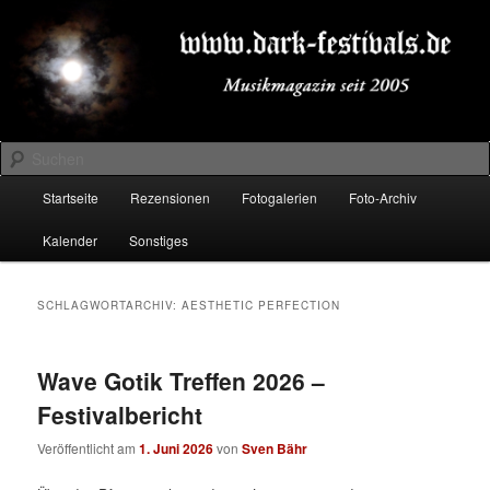
Zum
Zum
Musikmagazin seit 2005
primären
sekundären
Inhalt
Inhalt
springen
springen
DARK-FESTIVALS.DE
Suchen
Hauptmenü
Startseite
Rezensionen
Fotogalerien
Foto-Archiv
Kalender
Sonstiges
SCHLAGWORTARCHIV:
AESTHETIC PERFECTION
Wave Gotik Treffen 2026 –
Festivalbericht
Veröffentlicht am
1. Juni 2026
von
Sven Bähr