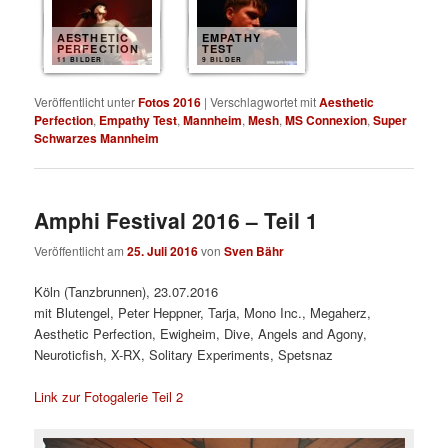
AESTHETIC
EMPATHY
PERFECTION
TEST
11 BILDER
9 BILDER
Veröffentlicht unter
Fotos 2016
|
Verschlagwortet mit
Aesthetic
Perfection
,
Empathy Test
,
Mannheim
,
Mesh
,
MS Connexion
,
Super
Schwarzes Mannheim
Amphi Festival 2016 – Teil 1
Veröffentlicht am
25. Juli 2016
von
Sven Bähr
Köln (Tanzbrunnen), 23.07.2016
mit Blutengel, Peter Heppner, Tarja, Mono Inc., Megaherz,
Aesthetic Perfection, Ewigheim, Dive, Angels and Agony,
Neuroticfish, X-RX, Solitary Experiments, Spetsnaz
Link zur Fotogalerie Teil 2