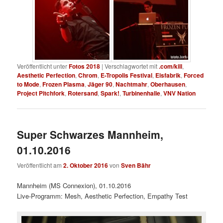
Veröffentlicht unter
Fotos 2018
|
Verschlagwortet mit
.com/kill
,
Aesthetic Perfection
,
Chrom
,
E-Tropolis Festival
,
Eisfabrik
,
Forced
to Mode
,
Frozen Plasma
,
Jäger 90
,
Nachtmahr
,
Oberhausen
,
Project Pitchfork
,
Rotersand
,
Spark!
,
Turbinenhalle
,
VNV Nation
Super Schwarzes Mannheim,
01.10.2016
Veröffentlicht am
2. Oktober 2016
von
Sven Bähr
Mannheim (MS Connexion), 01.10.2016
Live-Programm: Mesh, Aesthetic Perfection, Empathy Test