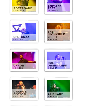
EMPATHY
ROTERSAND
TEST
10 BILDER
10 BILDER
THE
INVINCIBLE
SPETSNAZ
SPIRIT
8 BILDER
8 BILDER
RUE
CHROM
OBERKAMPF
8 BILDER
8 BILDER
ORANGE
SECTOR
ALIENARE
8 BILDER
8 BILDER