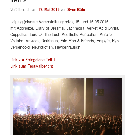
Veröffentlicht am
17. Mai 2016
von
Sven Bähr
Leipzig (diverse Veranstaltungsorte), 15. und 16.05.2016
mit
Agonoize, Diary of Dreams, Lacrimosa, Velvet Acid Christ,
Coppelius, Lord Of The Lost, Aesthetic Perfection, Aurelio
Voltaire, Artwork, Darkhaus, Eric Fish & Friends, Harpyie, Kyoll,
Versengold, Neuroticfish, Heydenrausch
Link zur Fotogalerie Teil 1
Link zum Festivalbericht