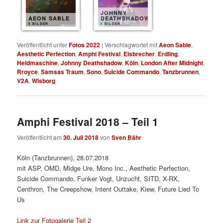
JOHNNY
AEON SABLE
DEATHSHADOW
6 BILDER
6 BILDER
Veröffentlicht unter
Fotos 2022
|
Verschlagwortet mit
Aeon Sable
,
Aesthetic Perfection
,
Amphi Festival
,
Eisbrecher
,
Erdling
,
Heldmaschine
,
Johnny Deathshadow
,
Köln
,
London After Midnight
,
Rroyce
,
Samsas Traum
,
Sono
,
Suicide Commando
,
Tanzbrunnen
,
V2A
,
Wisborg
Amphi Festival 2018 – Teil 1
Veröffentlicht am
30. Juli 2018
von
Sven Bähr
Köln (Tanzbrunnen), 28.07.2018
mit ASP, OMD, Midge Ure, Mono Inc., Aesthetic Perfection,
Suicide Commando, Funker Vogt, Unzucht, SITD, X-RX,
Centhron, The Creepshow, Intent Outtake, Kiew, Future Lied To
Us
Link zur Fotogalerie Teil 2