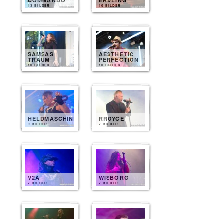
COMMANDO
ERDLING
13 BILDER
10 BILDER
SAMSAS
AESTHETIC
TRAUM
PERFECTION
10 BILDER
10 BILDER
HELDMASCHINE
RROYCE
9 BILDER
7 BILDER
V2A
WISBORG
7 BILDER
7 BILDER