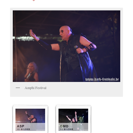
Amphi Festival
ASP
OMD
15 BILDER
13 BILDER