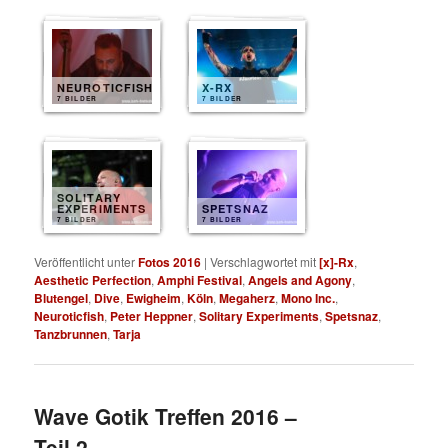
NEUROTICFISH
X-RX
7 BILDER
7 BILDER
SOLITARY
EXPERIMENTS
SPETSNAZ
7 BILDER
7 BILDER
Veröffentlicht unter
Fotos 2016
|
Verschlagwortet mit
[x]-Rx
,
Aesthetic Perfection
,
Amphi Festival
,
Angels and Agony
,
Blutengel
,
Dive
,
Ewigheim
,
Köln
,
Megaherz
,
Mono Inc.
,
Neuroticfish
,
Peter Heppner
,
Solitary Experiments
,
Spetsnaz
,
Tanzbrunnen
,
Tarja
Wave Gotik Treffen 2016 –
Teil 2