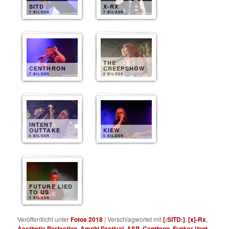
SITD
X-RX
7 BILDER
7 BILDER
THE
CENTHRON
CREEPSHOW
7 BILDER
6 BILDER
INTENT
OUTTAKE
KIEW
6 BILDER
5 BILDER
FUTURE LIED
TO US
5 BILDER
Veröffentlicht unter
Fotos 2018
|
Verschlagwortet mit
[:SITD:]
,
[x]-Rx
,
Aesthetic Perfection
,
Amphi Festival
,
ASP
,
Centhron
,
Funker Vogt
,