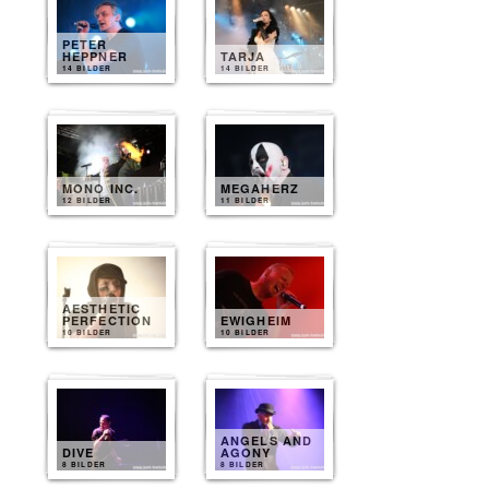
PETER
HEPPNER
TARJA
14 BILDER
14 BILDER
MONO INC.
MEGAHERZ
12 BILDER
11 BILDER
AESTHETIC
PERFECTION
EWIGHEIM
10 BILDER
10 BILDER
ANGELS AND
DIVE
AGONY
8 BILDER
8 BILDER