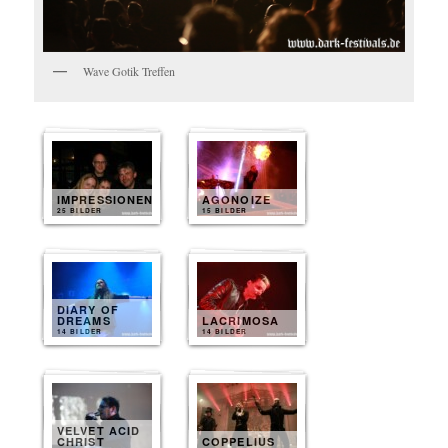
Wave Gotik Treffen
IMPRESSIONEN
AGONOIZE
25 BILDER
15 BILDER
DIARY OF
DREAMS
LACRIMOSA
14 BILDER
14 BILDER
VELVET ACID
CHRIST
COPPELIUS