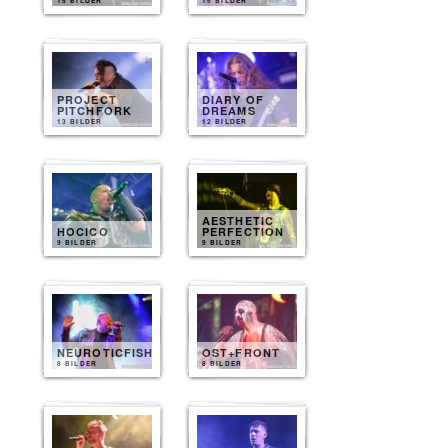
15 BILDER
15 BILDER
PROJECT
DIARY OF
PITCHFORK
DREAMS
13 BILDER
12 BILDER
AESTHETIC
HOCICO
PERFECTION
9 BILDER
9 BILDER
NEUROTICFISH
OST+FRONT
8 BILDER
8 BILDER