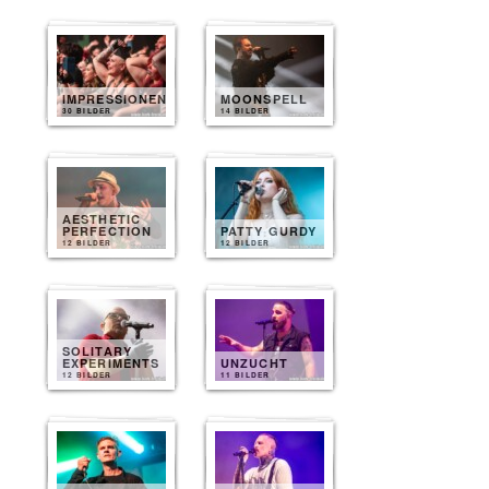
IMPRESSIONEN
MOONSPELL
30 BILDER
14 BILDER
AESTHETIC
PERFECTION
PATTY GURDY
12 BILDER
12 BILDER
SOLITARY
EXPERIMENTS
UNZUCHT
12 BILDER
11 BILDER