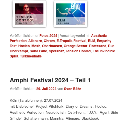
TENSION
CONTROL
ELM
7 BILDER
6 BILDER
Veröffentlicht unter
Fotos 2025
|
Verschlagwortet mit
Aesthetic
Perfection
,
Alienare
,
Chrom
,
E-Tropolis Festival
,
ELM
,
Empathy
Test
,
Hocico
,
Mesh
,
Oberhausen
,
Orange Sector
,
Rotersand
,
Rue
Oberkampf
,
Solar Fake
,
Spetsnaz
,
Tension Control
,
The Invincible
Spirit
,
Turbinenhalle
Amphi Festival 2024 – Teil 1
Veröffentlicht am
29. Juli 2024
von
Sven Bähr
Köln (Tanzbrunnen), 27.07.2024
mit Eisbrecher, Project Pitchfork, Diary of Dreams, Hocico,
Aesthetic Perfection, Neuroticfish, Ost+Front, T.O.Y., Agent Side
Grinder, Schattenmann, Manntra, Alienare, Blackbook