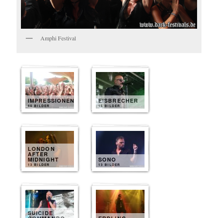
Amphi Festival
IMPRESSIONEN
EISBRECHER
40 BILDER
15 BILDER
LONDON
AFTER
MIDNIGHT
SONO
13 BILDER
13 BILDER
SUICIDE