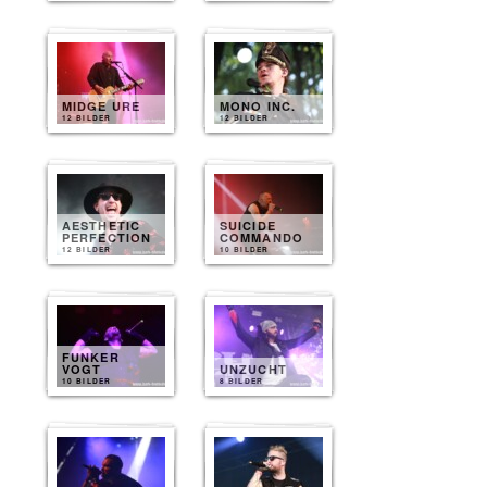
MIDGE URE
MONO INC.
12 BILDER
12 BILDER
AESTHETIC
SUICIDE
PERFECTION
COMMANDO
12 BILDER
10 BILDER
FUNKER
VOGT
UNZUCHT
10 BILDER
8 BILDER