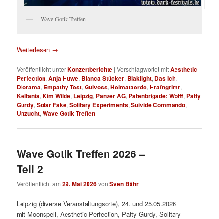
Wave Gotik Treffen
Weiterlesen
→
Veröffentlicht unter
Konzertberichte
|
Verschlagwortet mit
Aesthetic
Perfection
,
Anja Huwe
,
Bianca Stücker
,
Blaklight
,
Das Ich
,
Diorama
,
Empathy Test
,
Gulvoss
,
Heimataerde
,
Hrafngrimr
,
Keltania
,
Kim Wilde
,
Leipzig
,
Panzer AG
,
Patenbrigade: Wolff
,
Patty
Gurdy
,
Solar Fake
,
Solitary Experiments
,
Suivide Commando
,
Unzucht
,
Wave Gotik Treffen
Wave Gotik Treffen 2026 –
Teil 2
Veröffentlicht am
29. Mai 2026
von
Sven Bähr
Leipzig (diverse Veranstaltungsorte), 24. und 25.05.2026
mit Moonspell, Aesthetic Perfection, Patty Gurdy, Solitary