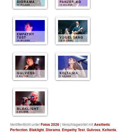
DIORAMA
PANZER AG
11 BILDER
10 BILDER
EMPATHY
TEST
VOGELSANG
10 BILDER
10 BILDER
GULVOSS
KELTANIA
9 BILDER
9 BILDER
BLAKLIGHT
8 BILDER
Veröffentlicht unter
Fotos 2026
|
Verschlagwortet mit
Aesthetic
Perfection
,
Blaklight
,
Diorama
,
Empathy Test
,
Gulvoss
,
Keltania
,