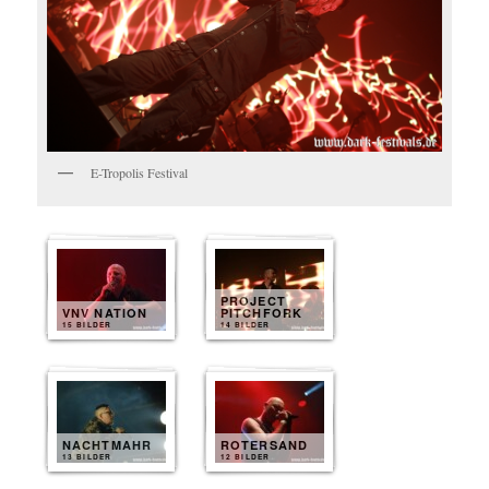
E-Tropolis Festival
PROJECT
VNV NATION
PITCHFORK
15 BILDER
14 BILDER
NACHTMAHR
ROTERSAND
13 BILDER
12 BILDER