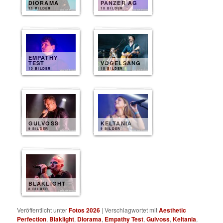
DIORAMA
PANZER AG
11 BILDER
10 BILDER
EMPATHY
TEST
VOGELSANG
10 BILDER
10 BILDER
GULVOSS
KELTANIA
9 BILDER
9 BILDER
BLAKLIGHT
8 BILDER
Veröffentlicht unter
Fotos 2026
|
Verschlagwortet mit
Aesthetic
Perfection
,
Blaklight
,
Diorama
,
Empathy Test
,
Gulvoss
,
Keltania
,