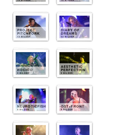
15 BILDER
15 BILDER
PROJECT
DIARY OF
PITCHFORK
DREAMS
13 BILDER
12 BILDER
AESTHETIC
HOCICO
PERFECTION
9 BILDER
9 BILDER
NEUROTICFISH
OST+FRONT
8 BILDER
8 BILDER