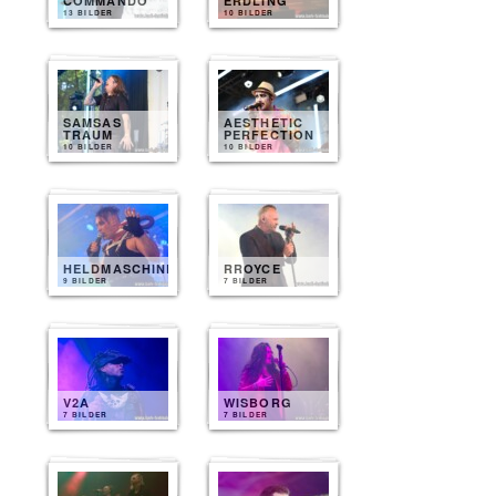
COMMANDO
ERDLING
13 BILDER
10 BILDER
SAMSAS
AESTHETIC
TRAUM
PERFECTION
10 BILDER
10 BILDER
HELDMASCHINE
RROYCE
9 BILDER
7 BILDER
V2A
WISBORG
7 BILDER
7 BILDER