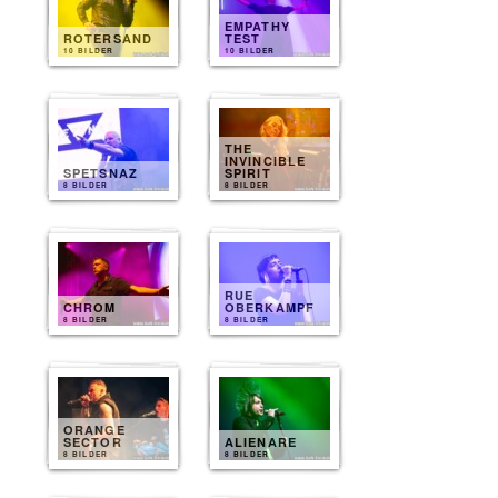
EMPATHY
ROTERSAND
TEST
10 BILDER
10 BILDER
THE
INVINCIBLE
SPETSNAZ
SPIRIT
8 BILDER
8 BILDER
RUE
CHROM
OBERKAMPF
8 BILDER
8 BILDER
ORANGE
SECTOR
ALIENARE
8 BILDER
8 BILDER