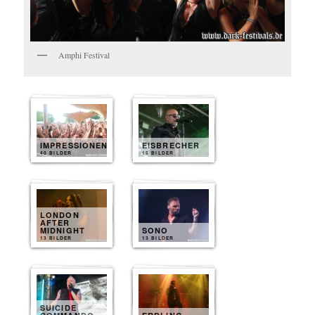
Amphi Festival
IMPRESSIONEN
EISBRECHER
40 BILDER
15 BILDER
LONDON
AFTER
MIDNIGHT
SONO
13 BILDER
13 BILDER
SUICIDE