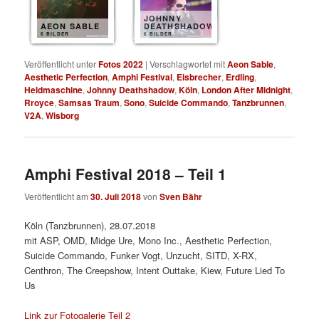
JOHNNY
AEON SABLE
DEATHSHADOW
6 BILDER
6 BILDER
Veröffentlicht unter
Fotos 2022
|
Verschlagwortet mit
Aeon Sable
,
Aesthetic Perfection
,
Amphi Festival
,
Eisbrecher
,
Erdling
,
Heldmaschine
,
Johnny Deathshadow
,
Köln
,
London After Midnight
,
Rroyce
,
Samsas Traum
,
Sono
,
Suicide Commando
,
Tanzbrunnen
,
V2A
,
Wisborg
Amphi Festival 2018 – Teil 1
Veröffentlicht am
30. Juli 2018
von
Sven Bähr
Köln (Tanzbrunnen), 28.07.2018
mit ASP, OMD, Midge Ure, Mono Inc., Aesthetic Perfection,
Suicide Commando, Funker Vogt, Unzucht, SITD, X-RX,
Centhron, The Creepshow, Intent Outtake, Kiew, Future Lied To
Us
Link zur Fotogalerie Teil 2