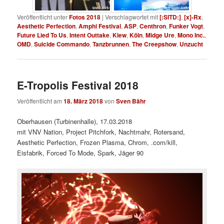
Veröffentlicht unter
Fotos 2018
|
Verschlagwortet mit
[:SITD:]
,
[x]-Rx
,
Aesthetic Perfection
,
Amphi Festival
,
ASP
,
Centhron
,
Funker Vogt
,
Future Lied To Us
,
Intent Outtake
,
Kiew
,
Köln
,
Midge Ure
,
Mono Inc.
,
OMD
,
Suicide Commando
,
Tanzbrunnen
,
The Creepshow
,
Unzucht
E-Tropolis Festival 2018
Veröffentlicht am
18. März 2018
von
Sven Bähr
Oberhausen (Turbinenhalle), 17.03.2018
mit VNV Nation, Project Pitchfork, Nachtmahr, Rotersand,
Aesthetic Perfection, Frozen Plasma, Chrom, .com/kill,
Eisfabrik, Forced To Mode, Spark, Jäger 90