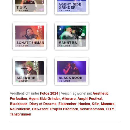
AGENT SIDE
T.O.Y.
GRINDER
7 BILDER
7 BILDER
SCHATTENMANN
MANNTRA
7 BILDER
7 BILDER
ALIENARE
BLACKBOOK
6 BILDER
6 BILDER
Veröffentlicht unter
Fotos 2024
|
Verschlagwortet mit
Aesthetic
Perfection
,
Agent Side Grinder
,
Alienare
,
Amphi Festival
,
Blackbook
,
Diary of Dreams
,
Eisbrecher
,
Hocico
,
Köln
,
Manntra
,
Neuroticfish
,
Ost+Front
,
Project Pitchfork
,
Schattenmann
,
T.O.Y.
,
Tanzbrunnen