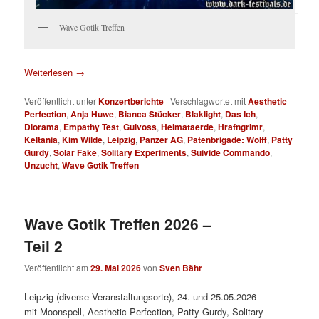
Wave Gotik Treffen
Weiterlesen
→
Veröffentlicht unter
Konzertberichte
|
Verschlagwortet mit
Aesthetic
Perfection
,
Anja Huwe
,
Bianca Stücker
,
Blaklight
,
Das Ich
,
Diorama
,
Empathy Test
,
Gulvoss
,
Heimataerde
,
Hrafngrimr
,
Keltania
,
Kim Wilde
,
Leipzig
,
Panzer AG
,
Patenbrigade: Wolff
,
Patty
Gurdy
,
Solar Fake
,
Solitary Experiments
,
Suivide Commando
,
Unzucht
,
Wave Gotik Treffen
Wave Gotik Treffen 2026 –
Teil 2
Veröffentlicht am
29. Mai 2026
von
Sven Bähr
Leipzig (diverse Veranstaltungsorte), 24. und 25.05.2026
mit Moonspell, Aesthetic Perfection, Patty Gurdy, Solitary