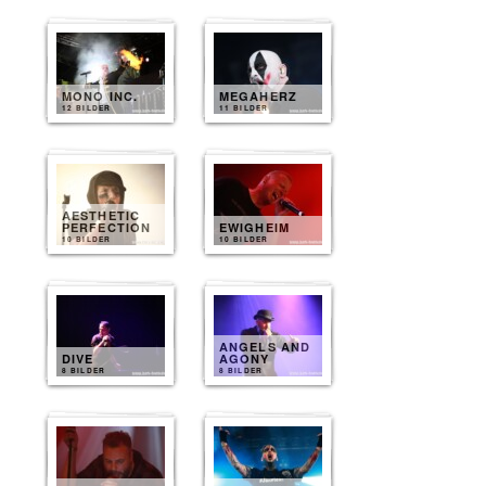
MONO INC.
MEGAHERZ
12 BILDER
11 BILDER
AESTHETIC
PERFECTION
EWIGHEIM
10 BILDER
10 BILDER
ANGELS AND
DIVE
AGONY
8 BILDER
8 BILDER