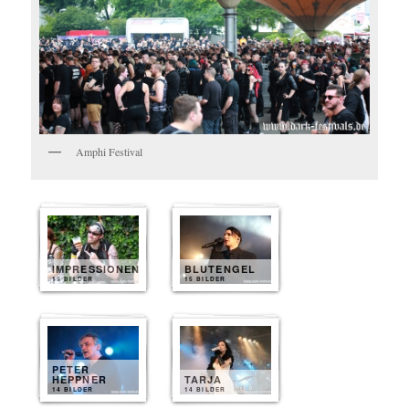
Amphi Festival
IMPRESSIONEN
BLUTENGEL
15 BILDER
15 BILDER
PETER
HEPPNER
TARJA
14 BILDER
14 BILDER