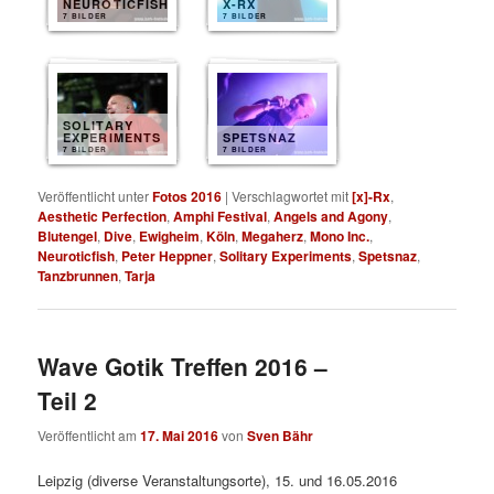
NEUROTICFISH
X-RX
7 BILDER
7 BILDER
SOLITARY
EXPERIMENTS
SPETSNAZ
7 BILDER
7 BILDER
Veröffentlicht unter
Fotos 2016
|
Verschlagwortet mit
[x]-Rx
,
Aesthetic Perfection
,
Amphi Festival
,
Angels and Agony
,
Blutengel
,
Dive
,
Ewigheim
,
Köln
,
Megaherz
,
Mono Inc.
,
Neuroticfish
,
Peter Heppner
,
Solitary Experiments
,
Spetsnaz
,
Tanzbrunnen
,
Tarja
Wave Gotik Treffen 2016 –
Teil 2
Veröffentlicht am
17. Mai 2016
von
Sven Bähr
Leipzig (diverse Veranstaltungsorte), 15. und 16.05.2016