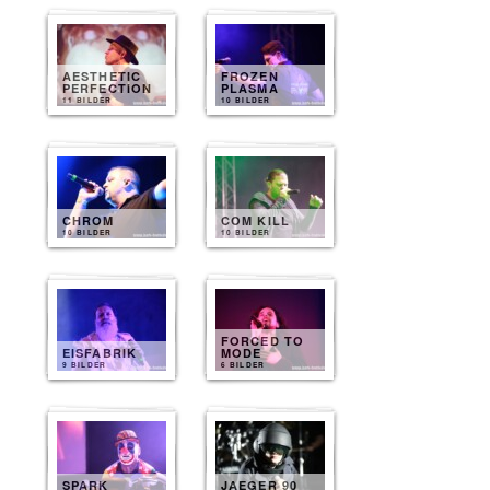
AESTHETIC
FROZEN
PERFECTION
PLASMA
11 BILDER
10 BILDER
CHROM
COM KILL
10 BILDER
10 BILDER
FORCED TO
EISFABRIK
MODE
9 BILDER
6 BILDER
SPARK
JAEGER 90