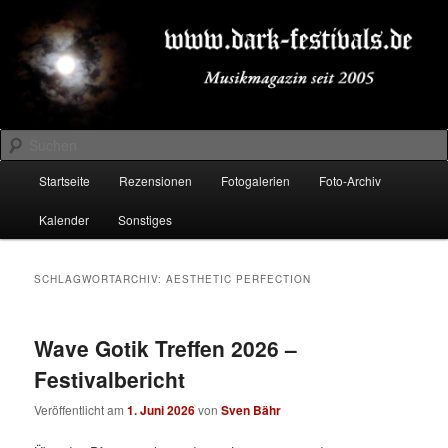
Zum
Zum
Musikmagazin seit 2005
primären
sekundären
Inhalt
Inhalt
springen
springen
DARK-FESTIVALS.DE
Suchen
Hauptmenü
Startseite
Rezensionen
Fotogalerien
Foto-Archiv
Kalender
Sonstiges
SCHLAGWORTARCHIV:
AESTHETIC PERFECTION
Wave Gotik Treffen 2026 –
Festivalbericht
Veröffentlicht am
1. Juni 2026
von
Sven Bähr