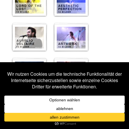
LORD OF THE
AESTHETIC
LOST
PERFECTION
13 BILDER
12 BILDER
AURELIO
VOLTAIRE
ARTWORK
10 BILDER
10 BILDER
ERIC FISH
DARKHAUS
AND FRIENDS
10 BILDER
10 BILDER
HARPYIE
KYOLL
10 BILDER
10 BILDER