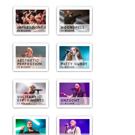
IMPRESSIONEN
MOONSPELL
30 BILDER
14 BILDER
AESTHETIC
PERFECTION
PATTY GURDY
12 BILDER
12 BILDER
SOLITARY
EXPERIMENTS
UNZUCHT
12 BILDER
11 BILDER