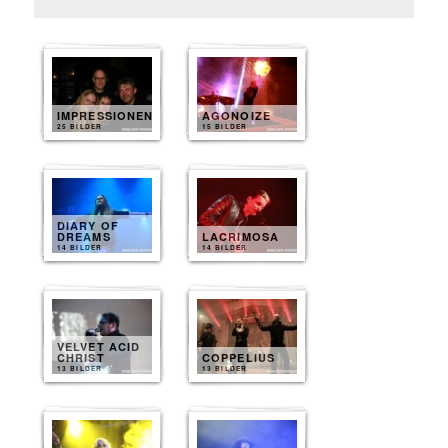
IMPRESSIONEN
AGONOIZE
25 BILDER
15 BILDER
DIARY OF
DREAMS
LACRIMOSA
14 BILDER
14 BILDER
VELVET ACID
CHRIST
COPPELIUS
13 BILDER
13 BILDER