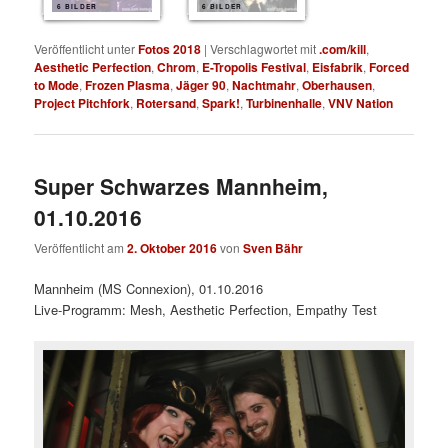
6 BILDER
6 BILDER
Veröffentlicht unter
Fotos 2018
|
Verschlagwortet mit
.com/kill
,
Aesthetic Perfection
,
Chrom
,
E-Tropolis Festival
,
Eisfabrik
,
Forced
to Mode
,
Frozen Plasma
,
Jäger 90
,
Nachtmahr
,
Oberhausen
,
Project Pitchfork
,
Rotersand
,
Spark!
,
Turbinenhalle
,
VNV Nation
Super Schwarzes Mannheim,
01.10.2016
Veröffentlicht am
2. Oktober 2016
von
Sven Bähr
Mannheim (MS Connexion), 01.10.2016
Live-Programm: Mesh, Aesthetic Perfection, Empathy Test