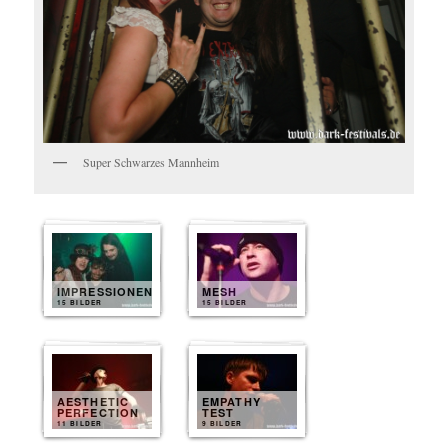
Super Schwarzes Mannheim
IMPRESSIONEN
MESH
15 BILDER
15 BILDER
AESTHETIC
EMPATHY
PERFECTION
TEST
11 BILDER
9 BILDER