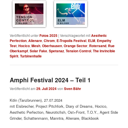
TENSION
CONTROL
ELM
7 BILDER
6 BILDER
Veröffentlicht unter
Fotos 2025
|
Verschlagwortet mit
Aesthetic
Perfection
,
Alienare
,
Chrom
,
E-Tropolis Festival
,
ELM
,
Empathy
Test
,
Hocico
,
Mesh
,
Oberhausen
,
Orange Sector
,
Rotersand
,
Rue
Oberkampf
,
Solar Fake
,
Spetsnaz
,
Tension Control
,
The Invincible
Spirit
,
Turbinenhalle
Amphi Festival 2024 – Teil 1
Veröffentlicht am
29. Juli 2024
von
Sven Bähr
Köln (Tanzbrunnen), 27.07.2024
mit Eisbrecher, Project Pitchfork, Diary of Dreams, Hocico,
Aesthetic Perfection, Neuroticfish, Ost+Front, T.O.Y., Agent Side
Grinder, Schattenmann, Manntra, Alienare, Blackbook