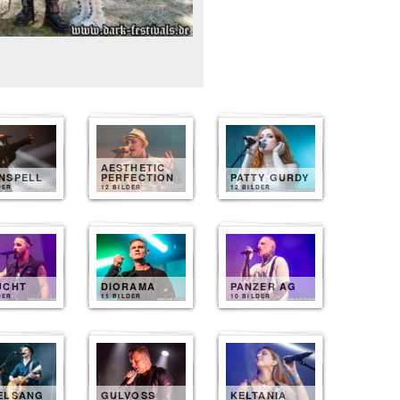
AESTHETIC
NSPELL
PERFECTION
PATTY GURDY
DER
12 BILDER
12 BILDER
UCHT
DIORAMA
PANZER AG
DER
11 BILDER
10 BILDER
ELSANG
GULVOSS
KELTANIA