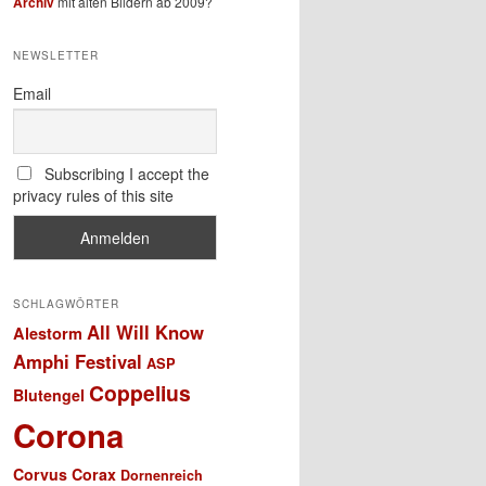
Archiv
mit alten Bildern ab 2009?
NEWSLETTER
Email
Subscribing I accept the
privacy rules of this site
SCHLAGWÖRTER
All Will Know
Alestorm
Amphi Festival
ASP
Coppelius
Blutengel
Corona
Corvus Corax
Dornenreich