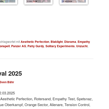
DER
9 BILDER
9 BILDER
chlagwortet mit
Aesthetic Perfection
,
Blaklight
,
Diorama
,
Empathy
onspell
,
Panzer AG
,
Patty Gurdy
,
Solitary Experiments
,
Unzucht
,
val 2025
Sven Bähr
2.03.2025
 Aesthetic Perfection, Rotersand, Empathy Test, Spetsnaz,
Rue Oberkampf, Orange Sector, Alienare, Tension Control,