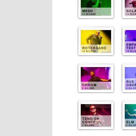
MESH
SOL
15 BILDER
12 BIL
EMP
ROTERSAND
TES
10 BILDER
10 BIL
RUE
CHROM
OBE
8 BILDER
8 BILD
TENSION
CONTROL
ELM
7 BILDER
6 BILD