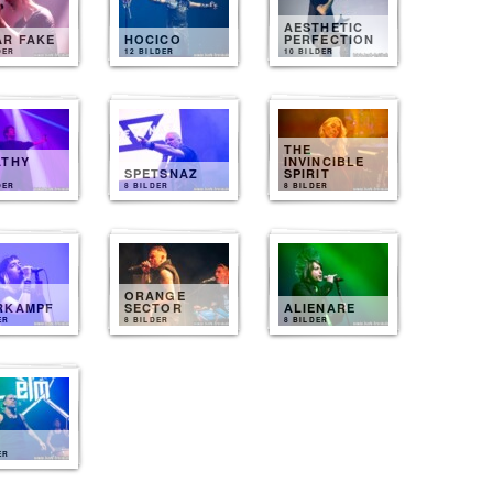
AESTHETIC
AR FAKE
HOCICO
PERFECTION
DER
12 BILDER
10 BILDER
THE
ATHY
INVINCIBLE
T
SPETSNAZ
SPIRIT
DER
8 BILDER
8 BILDER
ORANGE
RKAMPF
SECTOR
ALIENARE
ER
8 BILDER
8 BILDER
ER