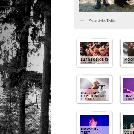
Wave Gotik Treffen
IMPRESSIONEN
MOO
30 BILDER
14 BIL
SOLITARY
EXPERIMENTS
UNZ
12 BILDER
11 BIL
EMPATHY
TEST
VOG