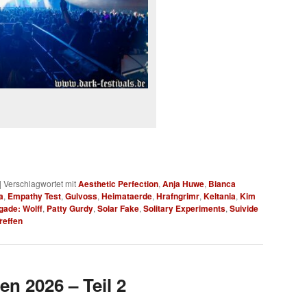
|
Verschlagwortet mit
Aesthetic Perfection
,
Anja Huwe
,
Bianca
a
,
Empathy Test
,
Gulvoss
,
Heimataerde
,
Hrafngrimr
,
Keltania
,
Kim
gade: Wolff
,
Patty Gurdy
,
Solar Fake
,
Solitary Experiments
,
Suivide
reffen
en 2026 – Teil 2