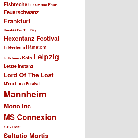
Eisbrecher
Faun
Ensiferum
Feuerschwanz
Frankfurt
Harakiri For The Sky
Hexentanz Festival
Hämatom
Hildesheim
Leipzig
Köln
In Extremo
Letzte Instanz
Lord Of The Lost
M'era Luna Festival
Mannheim
Mono Inc.
MS Connexion
Ost+Front
Saltatio Mortis