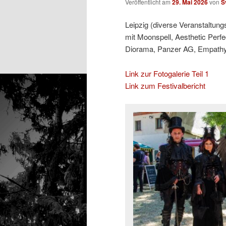
Veröffentlicht am
29. Mai 2026
von
S
Leipzig (diverse Veranstaltung
mit Moonspell, Aesthetic Perfe
Diorama, Panzer AG, Empathy T
Link zur Fotogalerie Teil 1
Link zum Festivalbericht