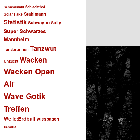
Schlachthof
Schandmaul
Stahlmann
Solar Fake
Statistik
Subway to Sally
Super Schwarzes
Mannheim
Tanzwut
Tanzbrunnen
Wacken
Unzucht
Wacken Open
Air
Wave Gotik
Treffen
Welle:Erdball
Wiesbaden
Xandria