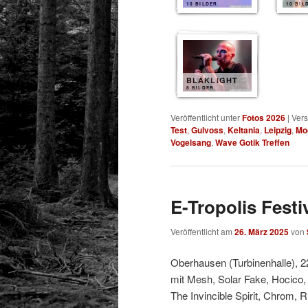
10 BILDER
10 BIL
BLAKLIGHT
8 BILDER
Veröffentlicht unter
Fotos 2026
|
Vers
Test
,
Gulvoss
,
Keltania
,
Leipzig
,
Mo
Vogelsang
,
Wave Gotik Treffen
E-Tropolis Festi
Veröffentlicht am
26. März 2025
von
Oberhausen (Turbinenhalle), 2
mit Mesh, Solar Fake, Hocico,
The Invincible Spirit, Chrom, 