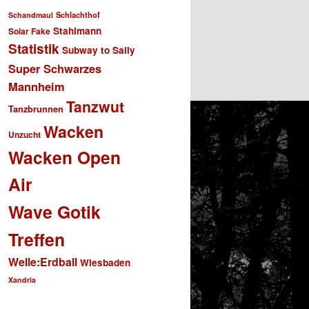
Schlachthof
Schandmaul
Stahlmann
Solar Fake
Statistik
Subway to Sally
Super Schwarzes
Mannheim
Tanzwut
Tanzbrunnen
Wacken
Unzucht
Wacken Open
Air
Wave Gotik
Treffen
Welle:Erdball
Wiesbaden
Xandria