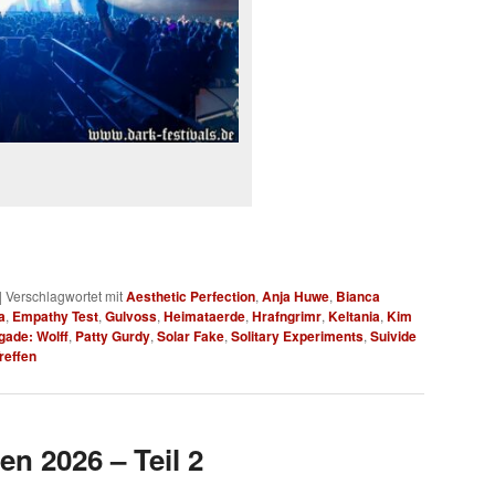
|
Verschlagwortet mit
Aesthetic Perfection
,
Anja Huwe
,
Bianca
a
,
Empathy Test
,
Gulvoss
,
Heimataerde
,
Hrafngrimr
,
Keltania
,
Kim
gade: Wolff
,
Patty Gurdy
,
Solar Fake
,
Solitary Experiments
,
Suivide
reffen
en 2026 – Teil 2