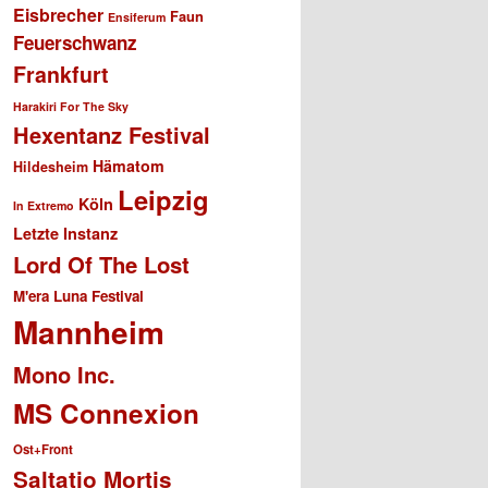
Eisbrecher
Faun
Ensiferum
Feuerschwanz
Frankfurt
Harakiri For The Sky
Hexentanz Festival
Hämatom
Hildesheim
Leipzig
Köln
In Extremo
Letzte Instanz
Lord Of The Lost
M'era Luna Festival
Mannheim
Mono Inc.
MS Connexion
Ost+Front
Saltatio Mortis