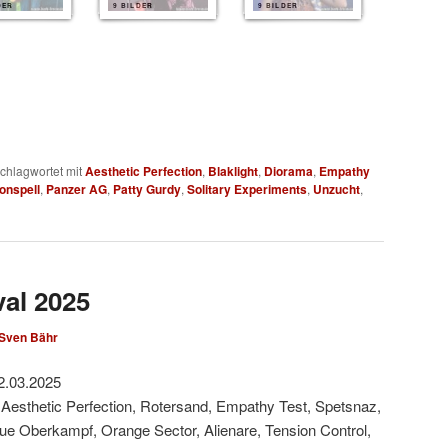
DER
9 BILDER
9 BILDER
chlagwortet mit
Aesthetic Perfection
,
Blaklight
,
Diorama
,
Empathy
onspell
,
Panzer AG
,
Patty Gurdy
,
Solitary Experiments
,
Unzucht
,
val 2025
Sven Bähr
2.03.2025
 Aesthetic Perfection, Rotersand, Empathy Test, Spetsnaz,
Rue Oberkampf, Orange Sector, Alienare, Tension Control,