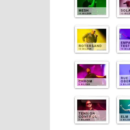
MESH
SOL
15 BILDER
12 BIL
EMP
ROTERSAND
TES
10 BILDER
10 BIL
RUE
CHROM
OBE
8 BILDER
8 BILD
TENSION
CONTROL
ELM
7 BILDER
6 BILD