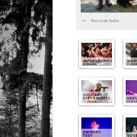
Wave Gotik Treffen
IMPRESSIONEN
MOO
30 BILDER
14 BIL
SOLITARY
EXPERIMENTS
UNZ
12 BILDER
11 BIL
EMPATHY
TEST
VOG