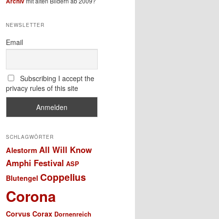
Archiv
mit alten Bildern ab 2009?
NEWSLETTER
Email
Subscribing I accept the
privacy rules of this site
SCHLAGWÖRTER
All Will Know
Alestorm
Amphi Festival
ASP
Coppelius
Blutengel
Corona
Corvus Corax
Dornenreich