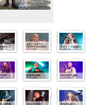
AESTHETIC
NSPELL
PERFECTION
PATTY GURDY
DER
12 BILDER
12 BILDER
UCHT
DIORAMA
PANZER AG
DER
11 BILDER
10 BILDER
ELSANG
GULVOSS
KELTANIA