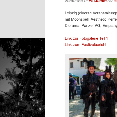
Veröffentlicht am
29. Mai 2026
von
S
Leipzig (diverse Veranstaltung
mit Moonspell, Aesthetic Perfe
Diorama, Panzer AG, Empathy T
Link zur Fotogalerie Teil 1
Link zum Festivalbericht