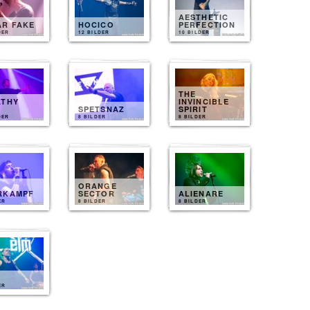
AESTHETIC
AR FAKE
HOCICO
PERFECTION
DER
12 BILDER
10 BILDER
THE
ATHY
INVINCIBLE
T
SPETSNAZ
SPIRIT
DER
8 BILDER
8 BILDER
ORANGE
RKAMPF
SECTOR
ALIENARE
ER
8 BILDER
8 BILDER
ER