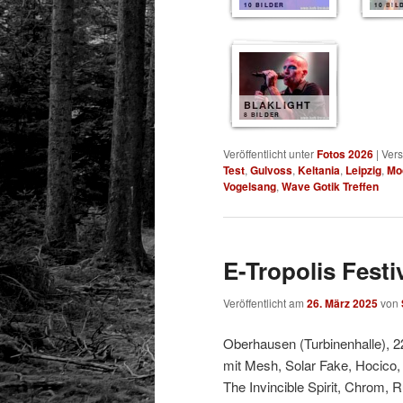
10 BILDER
10 BIL
BLAKLIGHT
8 BILDER
Veröffentlicht unter
Fotos 2026
|
Vers
Test
,
Gulvoss
,
Keltania
,
Leipzig
,
Mo
Vogelsang
,
Wave Gotik Treffen
E-Tropolis Festi
Veröffentlicht am
26. März 2025
von
Oberhausen (Turbinenhalle), 2
mit Mesh, Solar Fake, Hocico,
The Invincible Spirit, Chrom, 