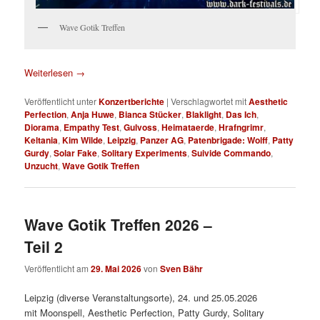
Wave Gotik Treffen
Weiterlesen
→
Veröffentlicht unter
Konzertberichte
|
Verschlagwortet mit
Aesthetic
Perfection
,
Anja Huwe
,
Bianca Stücker
,
Blaklight
,
Das Ich
,
Diorama
,
Empathy Test
,
Gulvoss
,
Heimataerde
,
Hrafngrimr
,
Keltania
,
Kim Wilde
,
Leipzig
,
Panzer AG
,
Patenbrigade: Wolff
,
Patty
Gurdy
,
Solar Fake
,
Solitary Experiments
,
Suivide Commando
,
Unzucht
,
Wave Gotik Treffen
Wave Gotik Treffen 2026 –
Teil 2
Veröffentlicht am
29. Mai 2026
von
Sven Bähr
Leipzig (diverse Veranstaltungsorte), 24. und 25.05.2026
mit Moonspell, Aesthetic Perfection, Patty Gurdy, Solitary