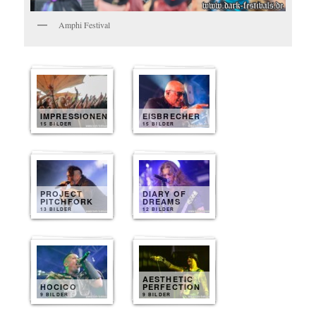
Amphi Festival
IMPRESSIONEN
EISBRECHER
15 BILDER
15 BILDER
PROJECT
DIARY OF
PITCHFORK
DREAMS
13 BILDER
12 BILDER
AESTHETIC
HOCICO
PERFECTION
9 BILDER
9 BILDER