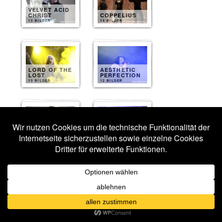
VELVET ACID
CHRIST
COPPELIUS
13 BILDER
13 BILDER
LORD OF THE
AESTHETIC
LOST
PERFECTION
13 BILDER
12 BILDER
AURELIO
VOLTAIRE
ARTWORK
10 BILDER
10 BILDER
ERIC FISH
DARKHAUS
AND FRIENDS
10 BILDER
10 BILDER