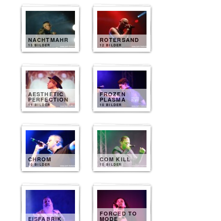
NACHTMAHR
ROTERSAND
13 BILDER
12 BILDER
AESTHETIC
FROZEN
PERFECTION
PLASMA
11 BILDER
10 BILDER
CHROM
COM KILL
10 BILDER
10 BILDER
FORCED TO
EISFABRIK
MODE