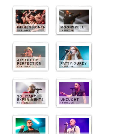
IMPRESSIONEN
MOONSPELL
30 BILDER
14 BILDER
AESTHETIC
PERFECTION
PATTY GURDY
12 BILDER
12 BILDER
SOLITARY
EXPERIMENTS
UNZUCHT
12 BILDER
11 BILDER