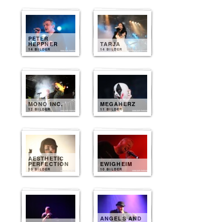
PETER
HEPPNER
TARJA
14 BILDER
14 BILDER
MONO INC.
MEGAHERZ
12 BILDER
11 BILDER
AESTHETIC
PERFECTION
EWIGHEIM
10 BILDER
10 BILDER
ANGELS AND