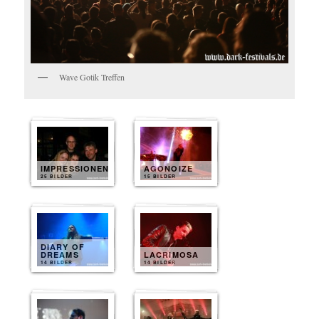
Wave Gotik Treffen
IMPRESSIONEN
AGONOIZE
25 BILDER
15 BILDER
DIARY OF
DREAMS
LACRIMOSA
14 BILDER
14 BILDER