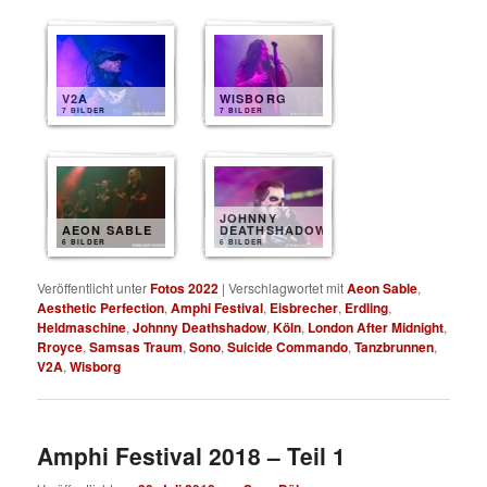
V2A
WISBORG
7 BILDER
7 BILDER
JOHNNY
AEON SABLE
DEATHSHADOW
6 BILDER
6 BILDER
Veröffentlicht unter
Fotos 2022
|
Verschlagwortet mit
Aeon Sable
,
Aesthetic Perfection
,
Amphi Festival
,
Eisbrecher
,
Erdling
,
Heldmaschine
,
Johnny Deathshadow
,
Köln
,
London After Midnight
,
Rroyce
,
Samsas Traum
,
Sono
,
Suicide Commando
,
Tanzbrunnen
,
V2A
,
Wisborg
Amphi Festival 2018 – Teil 1