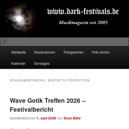
Zum
Zum
Musikmagazin seit 2005
primären
sekundären
Inhalt
Inhalt
springen
springen
DARK-FESTIVALS.DE
Suchen
Hauptmenü
Startseite
Rezensionen
Fotogalerien
Foto-Archiv
Kalender
Sonstiges
SCHLAGWORTARCHIV:
AESTHETIC PERFECTION
Wave Gotik Treffen 2026 –
Festivalbericht
Veröffentlicht am
1. Juni 2026
von
Sven Bähr