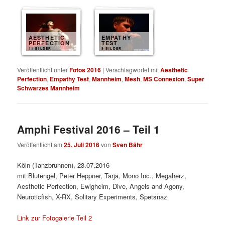
AESTHETIC
EMPATHY
PERFECTION
TEST
11 BILDER
9 BILDER
Veröffentlicht unter
Fotos 2016
|
Verschlagwortet mit
Aesthetic
Perfection
,
Empathy Test
,
Mannheim
,
Mesh
,
MS Connexion
,
Super
Schwarzes Mannheim
Amphi Festival 2016 – Teil 1
Veröffentlicht am
25. Juli 2016
von
Sven Bähr
Köln (Tanzbrunnen), 23.07.2016
mit Blutengel, Peter Heppner, Tarja, Mono Inc., Megaherz,
Aesthetic Perfection, Ewigheim, Dive, Angels and Agony,
Neuroticfish, X-RX, Solitary Experiments, Spetsnaz
Link zur Fotogalerie Teil 2