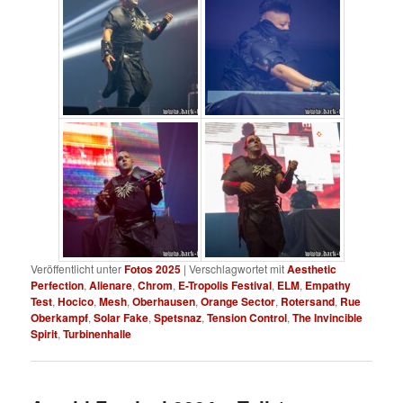
Veröffentlicht unter
Fotos 2025
|
Verschlagwortet mit
Aesthetic
Perfection
,
Alienare
,
Chrom
,
E-Tropolis Festival
,
ELM
,
Empathy
Test
,
Hocico
,
Mesh
,
Oberhausen
,
Orange Sector
,
Rotersand
,
Rue
Oberkampf
,
Solar Fake
,
Spetsnaz
,
Tension Control
,
The Invincible
Spirit
,
Turbinenhalle