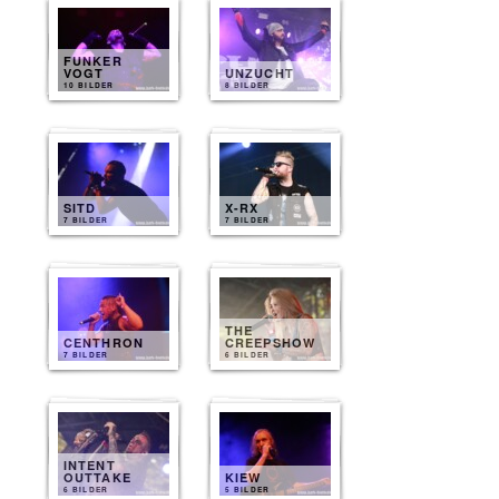
FUNKER
VOGT
UNZUCHT
10 BILDER
8 BILDER
SITD
X-RX
7 BILDER
7 BILDER
THE
CENTHRON
CREEPSHOW
7 BILDER
6 BILDER
INTENT
OUTTAKE
KIEW
6 BILDER
5 BILDER