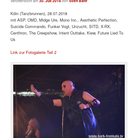
Veröffentlicht am
30. Juli 2018
von
Sven Bähr
Köln (Tanzbrunnen), 28.07.2018
mit ASP, OMD, Midge Ure, Mono Inc., Aesthetic Perfection,
Suicide Commando, Funker Vogt, Unzucht, SITD, X-RX,
Centhron, The Creepshow, Intent Outtake, Kiew, Future Lied To
Us
Link zur Fotogalerie Teil 2