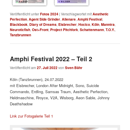
6 BILDER
6 BILDER
Veröffentlicht unter
Fotos 2024
|
Verschlagwortet mit
Aesthetic
Perfection
,
Agent Side Grinder
,
Alienare
,
Amphi Festival
,
Blackbook
,
Diary of Dreams
,
Eisbrecher
,
Hocico
,
Köln
,
Manntra
,
Neuroticfish
,
Ost+Front
,
Project Pitchfork
,
Schattenmann
,
T.O.Y.
,
Tanzbrunnen
Amphi Festival 2022 – Teil 2
Veröffentlicht am
27. Juli 2022
von
Sven Bähr
Köln (Tanzbrunnen), 24.07.2022
mit Eisbrecher, London After Midnight, Sono, Suicide
Commando, Erdling, Samsas Traum, Aesthetic Perfection,
Heldmaschine, Rroyce, V2A, Wisborg, Aeon Sable, Johnny
Deathshadow
Link zur Fotogalerie Teil 1