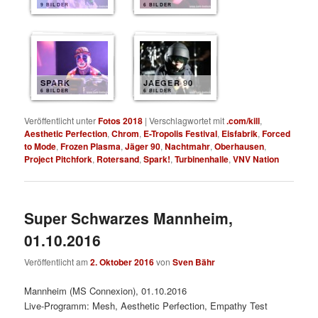
9 BILDER
6 BILDER
SPARK
JAEGER 90
6 BILDER
6 BILDER
Veröffentlicht unter
Fotos 2018
|
Verschlagwortet mit
.com/kill
,
Aesthetic Perfection
,
Chrom
,
E-Tropolis Festival
,
Eisfabrik
,
Forced
to Mode
,
Frozen Plasma
,
Jäger 90
,
Nachtmahr
,
Oberhausen
,
Project Pitchfork
,
Rotersand
,
Spark!
,
Turbinenhalle
,
VNV Nation
Super Schwarzes Mannheim,
01.10.2016
Veröffentlicht am
2. Oktober 2016
von
Sven Bähr
Mannheim (MS Connexion), 01.10.2016
Live-Programm: Mesh, Aesthetic Perfection, Empathy Test