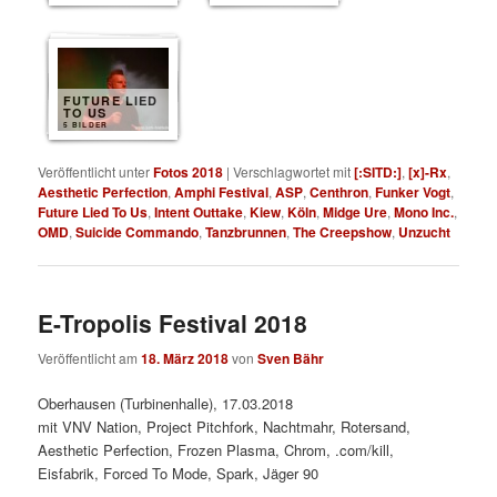
FUTURE LIED
TO US
5 BILDER
Veröffentlicht unter
Fotos 2018
|
Verschlagwortet mit
[:SITD:]
,
[x]-Rx
,
Aesthetic Perfection
,
Amphi Festival
,
ASP
,
Centhron
,
Funker Vogt
,
Future Lied To Us
,
Intent Outtake
,
Kiew
,
Köln
,
Midge Ure
,
Mono Inc.
,
OMD
,
Suicide Commando
,
Tanzbrunnen
,
The Creepshow
,
Unzucht
E-Tropolis Festival 2018
Veröffentlicht am
18. März 2018
von
Sven Bähr
Oberhausen (Turbinenhalle), 17.03.2018
mit VNV Nation, Project Pitchfork, Nachtmahr, Rotersand,
Aesthetic Perfection, Frozen Plasma, Chrom, .com/kill,
Eisfabrik, Forced To Mode, Spark, Jäger 90