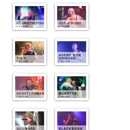
NEUROTICFISH
OST+FRONT
8 BILDER
8 BILDER
AGENT SIDE
T.O.Y.
GRINDER
7 BILDER
7 BILDER
SCHATTENMANN
MANNTRA
7 BILDER
7 BILDER
ALIENARE
BLACKBOOK