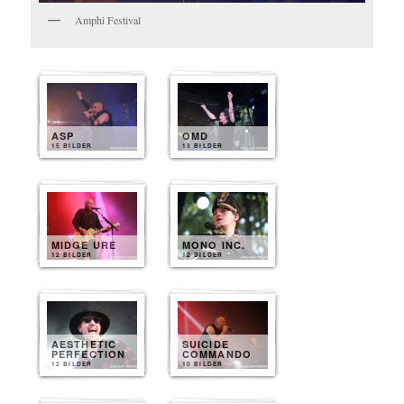
Amphi Festival
ASP
OMD
15 BILDER
13 BILDER
MIDGE URE
MONO INC.
12 BILDER
12 BILDER
AESTHETIC
SUICIDE
PERFECTION
COMMANDO
12 BILDER
10 BILDER