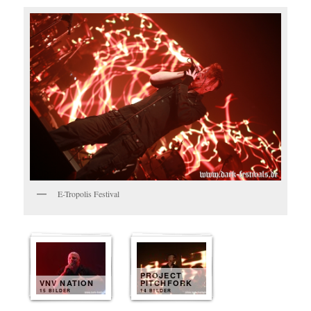
E-Tropolis Festival
PROJECT
VNV NATION
PITCHFORK
15 BILDER
14 BILDER