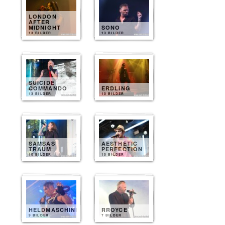
LONDON
AFTER
MIDNIGHT
SONO
13 BILDER
13 BILDER
SUICIDE
COMMANDO
ERDLING
13 BILDER
10 BILDER
SAMSAS
AESTHETIC
TRAUM
PERFECTION
10 BILDER
10 BILDER
HELDMASCHINE
RROYCE
9 BILDER
7 BILDER