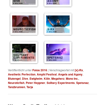
DIVE
AGONY
8 BILDER
8 BILDER
NEUROTICFISH
X-RX
7 BILDER
7 BILDER
SOLITARY
EXPERIMENTS
SPETSNAZ
7 BILDER
7 BILDER
Veröffentlicht unter
Fotos 2016
|
Verschlagwortet mit
[x]-Rx
,
Aesthetic Perfection
,
Amphi Festival
,
Angels and Agony
,
Blutengel
,
Dive
,
Ewigheim
,
Köln
,
Megaherz
,
Mono Inc.
,
Neuroticfish
,
Peter Heppner
,
Solitary Experiments
,
Spetsnaz
,
Tanzbrunnen
,
Tarja