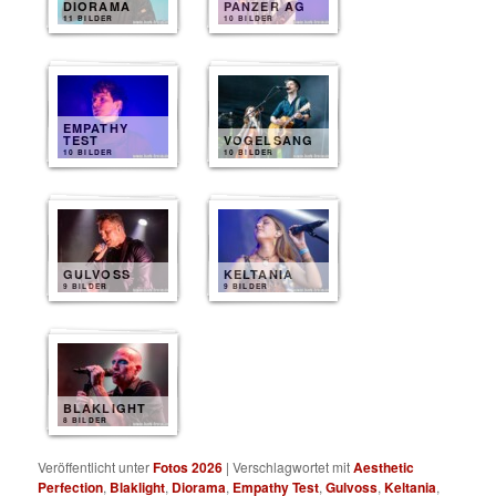
DIORAMA
PANZER AG
11 BILDER
10 BILDER
EMPATHY
TEST
VOGELSANG
10 BILDER
10 BILDER
GULVOSS
KELTANIA
9 BILDER
9 BILDER
BLAKLIGHT
8 BILDER
Veröffentlicht unter
Fotos 2026
|
Verschlagwortet mit
Aesthetic
Perfection
,
Blaklight
,
Diorama
,
Empathy Test
,
Gulvoss
,
Keltania
,