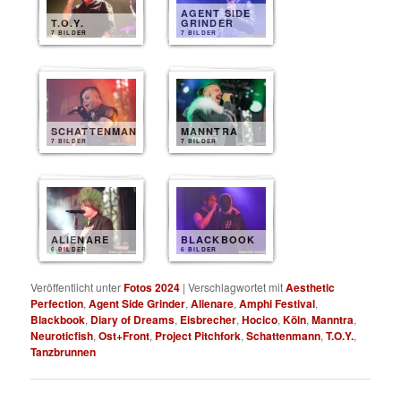
AGENT SIDE
T.O.Y.
GRINDER
7 BILDER
7 BILDER
SCHATTENMANN
MANNTRA
7 BILDER
7 BILDER
ALIENARE
BLACKBOOK
6 BILDER
6 BILDER
Veröffentlicht unter
Fotos 2024
|
Verschlagwortet mit
Aesthetic
Perfection
,
Agent Side Grinder
,
Alienare
,
Amphi Festival
,
Blackbook
,
Diary of Dreams
,
Eisbrecher
,
Hocico
,
Köln
,
Manntra
,
Neuroticfish
,
Ost+Front
,
Project Pitchfork
,
Schattenmann
,
T.O.Y.
,
Tanzbrunnen