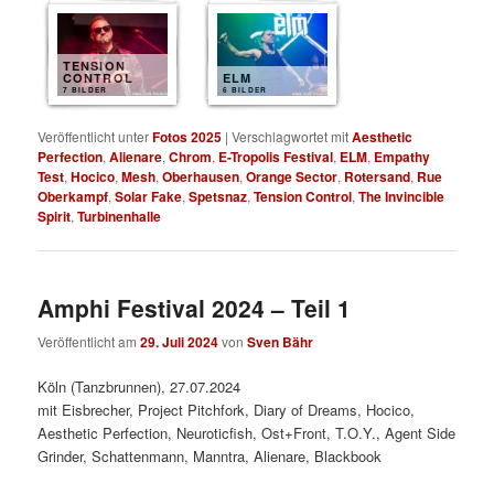
TENSION
CONTROL
ELM
7 BILDER
6 BILDER
Veröffentlicht unter
Fotos 2025
|
Verschlagwortet mit
Aesthetic
Perfection
,
Alienare
,
Chrom
,
E-Tropolis Festival
,
ELM
,
Empathy
Test
,
Hocico
,
Mesh
,
Oberhausen
,
Orange Sector
,
Rotersand
,
Rue
Oberkampf
,
Solar Fake
,
Spetsnaz
,
Tension Control
,
The Invincible
Spirit
,
Turbinenhalle
Amphi Festival 2024 – Teil 1
Veröffentlicht am
29. Juli 2024
von
Sven Bähr
Köln (Tanzbrunnen), 27.07.2024
mit Eisbrecher, Project Pitchfork, Diary of Dreams, Hocico,
Aesthetic Perfection, Neuroticfish, Ost+Front, T.O.Y., Agent Side
Grinder, Schattenmann, Manntra, Alienare, Blackbook