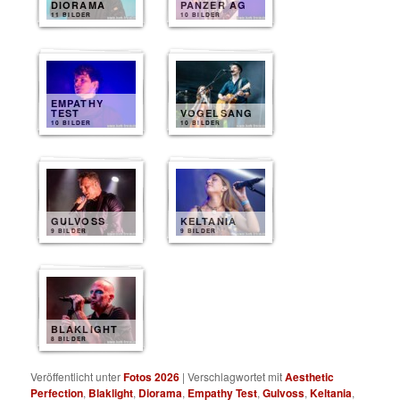
DIORAMA
PANZER AG
11 BILDER
10 BILDER
EMPATHY
TEST
VOGELSANG
10 BILDER
10 BILDER
GULVOSS
KELTANIA
9 BILDER
9 BILDER
BLAKLIGHT
8 BILDER
Veröffentlicht unter
Fotos 2026
|
Verschlagwortet mit
Aesthetic
Perfection
,
Blaklight
,
Diorama
,
Empathy Test
,
Gulvoss
,
Keltania
,