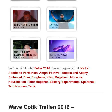
NEUROTICFISH
X-RX
7 BILDER
7 BILDER
SOLITARY
EXPERIMENTS
SPETSNAZ
7 BILDER
7 BILDER
Veröffentlicht unter
Fotos 2016
|
Verschlagwortet mit
[x]-Rx
,
Aesthetic Perfection
,
Amphi Festival
,
Angels and Agony
,
Blutengel
,
Dive
,
Ewigheim
,
Köln
,
Megaherz
,
Mono Inc.
,
Neuroticfish
,
Peter Heppner
,
Solitary Experiments
,
Spetsnaz
,
Tanzbrunnen
,
Tarja
Wave Gotik Treffen 2016 –