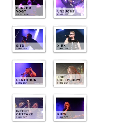
FUNKER
VOGT
UNZUCHT
10 BILDER
8 BILDER
SITD
X-RX
7 BILDER
7 BILDER
THE
CENTHRON
CREEPSHOW
7 BILDER
6 BILDER
INTENT
OUTTAKE
KIEW
6 BILDER
5 BILDER