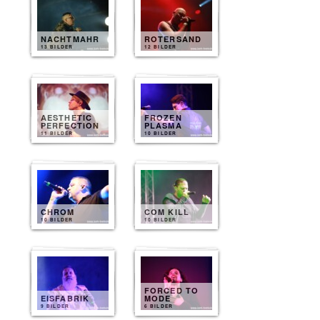
NACHTMAHR
ROTERSAND
13 BILDER
12 BILDER
AESTHETIC
FROZEN
PERFECTION
PLASMA
11 BILDER
10 BILDER
CHROM
COM KILL
10 BILDER
10 BILDER
FORCED TO
EISFABRIK
MODE
9 BILDER
6 BILDER