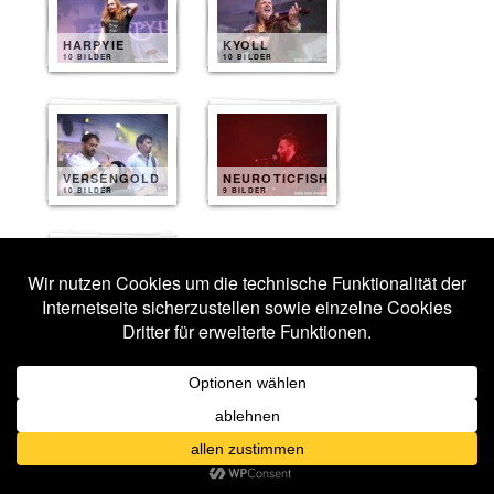
HARPYIE
KYOLL
10 BILDER
10 BILDER
VERSENGOLD
NEUROTICFISH
10 BILDER
9 BILDER
HEYDENRAUSCH
7 BILDER
Veröffentlicht unter
Fotos 2016
|
Verschlagwortet mit
Aesthetic
Perfection
,
Agonoize
,
Artwork
,
Aurelio Voltaire
,
Coppelius
,
Darkhaus
,
Diary of Dreams
,
Eric Fish & Friends
,
Harpyie
,
Heydenrausch
,
Kyoll
,
Lacrimosa
,
Leipzig
,
Lord Of The Lost
,
Neuroticfish
,
Velvet Acid Christ
,
Versengold
,
Wave Gotik Treffen