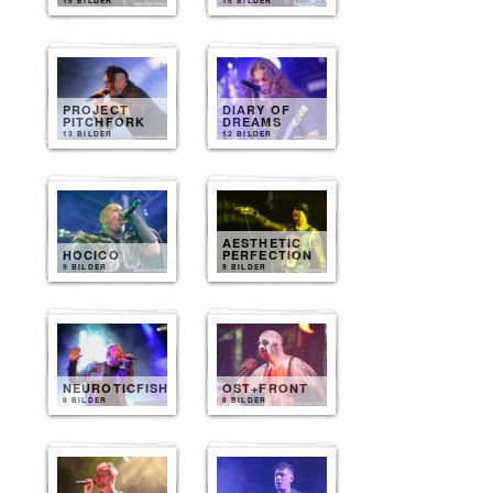
15 BILDER
15 BILDER
PROJECT
DIARY OF
PITCHFORK
DREAMS
13 BILDER
12 BILDER
AESTHETIC
HOCICO
PERFECTION
9 BILDER
9 BILDER
NEUROTICFISH
OST+FRONT
8 BILDER
8 BILDER