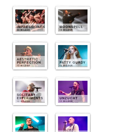
IMPRESSIONEN
MOONSPELL
30 BILDER
14 BILDER
AESTHETIC
PERFECTION
PATTY GURDY
12 BILDER
12 BILDER
SOLITARY
EXPERIMENTS
UNZUCHT
12 BILDER
11 BILDER