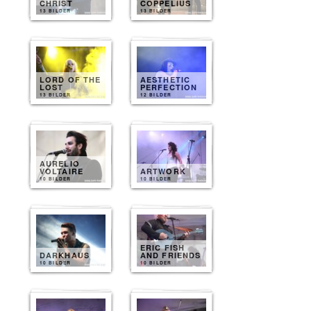
CHRIST
COPPELIUS
13 BILDER
13 BILDER
LORD OF THE
AESTHETIC
LOST
PERFECTION
13 BILDER
12 BILDER
AURELIO
VOLTAIRE
ARTWORK
10 BILDER
10 BILDER
ERIC FISH
DARKHAUS
AND FRIENDS
10 BILDER
10 BILDER