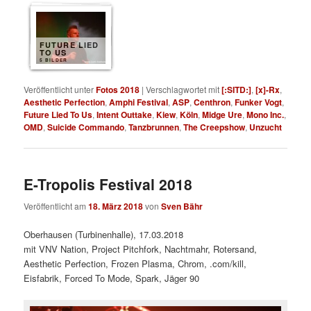
FUTURE LIED
TO US
5 BILDER
Veröffentlicht unter
Fotos 2018
|
Verschlagwortet mit
[:SITD:]
,
[x]-Rx
,
Aesthetic Perfection
,
Amphi Festival
,
ASP
,
Centhron
,
Funker Vogt
,
Future Lied To Us
,
Intent Outtake
,
Kiew
,
Köln
,
Midge Ure
,
Mono Inc.
,
OMD
,
Suicide Commando
,
Tanzbrunnen
,
The Creepshow
,
Unzucht
E-Tropolis Festival 2018
Veröffentlicht am
18. März 2018
von
Sven Bähr
Oberhausen (Turbinenhalle), 17.03.2018
mit VNV Nation, Project Pitchfork, Nachtmahr, Rotersand,
Aesthetic Perfection, Frozen Plasma, Chrom, .com/kill,
Eisfabrik, Forced To Mode, Spark, Jäger 90