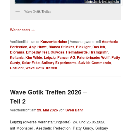
Wave Gotik Treffen
Weiterlesen
→
Veröffentlicht unter
Konzertberichte
|
Verschlagwortet mit
Aesthetic
Perfection
,
Anja Huwe
,
Bianca Stücker
,
Blaklight
,
Das Ich
,
Diorama
,
Empathy Test
,
Gulvoss
,
Heimataerde
,
Hrafngrimr
,
Keltania
,
Kim Wilde
,
Leipzig
,
Panzer AG
,
Patenbrigade: Wolff
,
Patty
Gurdy
,
Solar Fake
,
Solitary Experiments
,
Suivide Commando
,
Unzucht
,
Wave Gotik Treffen
Wave Gotik Treffen 2026 –
Teil 2
Veröffentlicht am
29. Mai 2026
von
Sven Bähr
Leipzig (diverse Veranstaltungsorte), 24. und 25.05.2026
mit Moonspell, Aesthetic Perfection, Patty Gurdy, Solitary