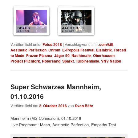
SPARK
JAEGER 90
6 BILDER
6 BILDER
Veröffentlicht unter
Fotos 2018
|
Verschlagwortet mit
.com/kill
,
Aesthetic Perfection
,
Chrom
,
E-Tropolis Festival
,
Eisfabrik
,
Forced
to Mode
,
Frozen Plasma
,
Jäger 90
,
Nachtmahr
,
Oberhausen
,
Project Pitchfork
,
Rotersand
,
Spark!
,
Turbinenhalle
,
VNV Nation
Super Schwarzes Mannheim,
01.10.2016
Veröffentlicht am
2. Oktober 2016
von
Sven Bähr
Mannheim (MS Connexion), 01.10.2016
Live-Programm: Mesh, Aesthetic Perfection, Empathy Test