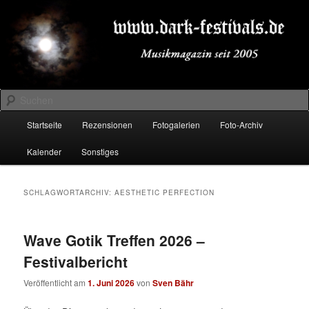
Zum
Zum
Musikmagazin seit 2005
primären
sekundären
Inhalt
Inhalt
springen
springen
DARK-FESTIVALS.DE
Suchen
Hauptmenü
Startseite
Rezensionen
Fotogalerien
Foto-Archiv
Kalender
Sonstiges
SCHLAGWORTARCHIV:
AESTHETIC PERFECTION
Wave Gotik Treffen 2026 –
Festivalbericht
Veröffentlicht am
1. Juni 2026
von
Sven Bähr