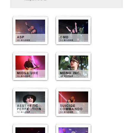
ASP
OMD
15 BILDER
13 BILDER
MIDGE URE
MONO INC.
12 BILDER
12 BILDER
AESTHETIC
SUICIDE
PERFECTION
COMMANDO
12 BILDER
10 BILDER