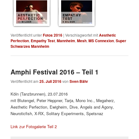
AESTHETIC
EMPATHY
PERFECTION
TEST
11 BILDER
9 BILDER
Veröffentlicht unter
Fotos 2016
|
Verschlagwortet mit
Aesthetic
Perfection
,
Empathy Test
,
Mannheim
,
Mesh
,
MS Connexion
,
Super
Schwarzes Mannheim
Amphi Festival 2016 – Teil 1
Veröffentlicht am
25. Juli 2016
von
Sven Bähr
Köln (Tanzbrunnen), 23.07.2016
mit Blutengel, Peter Heppner, Tarja, Mono Inc., Megaherz,
Aesthetic Perfection, Ewigheim, Dive, Angels and Agony,
Neuroticfish, X-RX, Solitary Experiments, Spetsnaz
Link zur Fotogalerie Teil 2