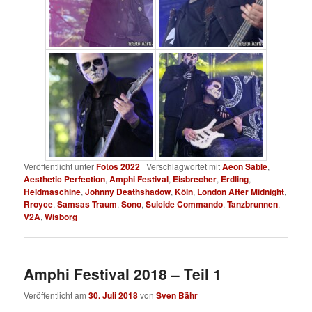
Veröffentlicht unter
Fotos 2022
|
Verschlagwortet mit
Aeon Sable
,
Aesthetic Perfection
,
Amphi Festival
,
Eisbrecher
,
Erdling
,
Heldmaschine
,
Johnny Deathshadow
,
Köln
,
London After Midnight
,
Rroyce
,
Samsas Traum
,
Sono
,
Suicide Commando
,
Tanzbrunnen
,
V2A
,
Wisborg
Amphi Festival 2018 – Teil 1
Veröffentlicht am
30. Juli 2018
von
Sven Bähr