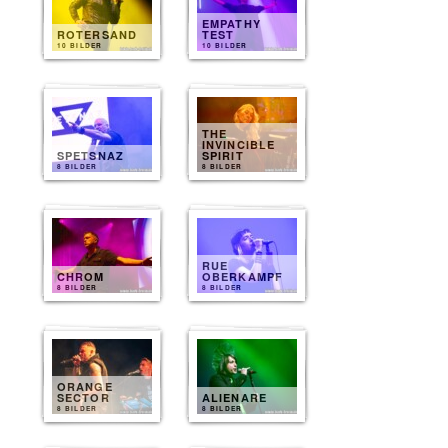
EMPATHY
ROTERSAND
TEST
10 BILDER
10 BILDER
THE
INVINCIBLE
SPETSNAZ
SPIRIT
8 BILDER
8 BILDER
RUE
CHROM
OBERKAMPF
8 BILDER
8 BILDER
ORANGE
SECTOR
ALIENARE
8 BILDER
8 BILDER