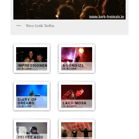
Wave Gotik Treffen
IMPRESSIONEN
AGONOIZE
25 BILDER
15 BILDER
DIARY OF
DREAMS
LACRIMOSA
14 BILDER
14 BILDER
VELVET ACID