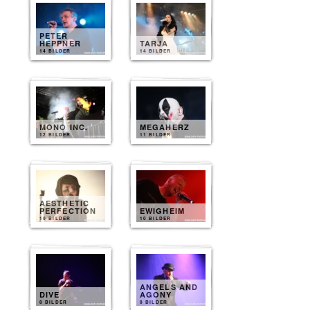
PETER
HEPPNER
TARJA
14 BILDER
14 BILDER
MONO INC.
MEGAHERZ
12 BILDER
11 BILDER
AESTHETIC
PERFECTION
EWIGHEIM
10 BILDER
10 BILDER
ANGELS AND
DIVE
AGONY
8 BILDER
8 BILDER