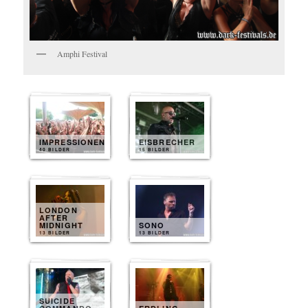
Amphi Festival
IMPRESSIONEN
EISBRECHER
40 BILDER
15 BILDER
LONDON
AFTER
MIDNIGHT
SONO
13 BILDER
13 BILDER
SUICIDE