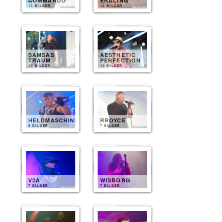
COMMANDO
ERDLING
13 BILDER
10 BILDER
SAMSAS
AESTHETIC
TRAUM
PERFECTION
10 BILDER
10 BILDER
HELDMASCHINE
RROYCE
9 BILDER
7 BILDER
V2A
WISBORG
7 BILDER
7 BILDER