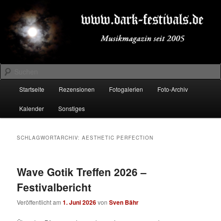
Zum
Zum
Musikmagazin seit 2005
primären
sekundären
Inhalt
Inhalt
springen
springen
DARK-FESTIVALS.DE
Suchen
Hauptmenü
Startseite
Rezensionen
Fotogalerien
Foto-Archiv
Kalender
Sonstiges
SCHLAGWORTARCHIV:
AESTHETIC PERFECTION
Wave Gotik Treffen 2026 –
Festivalbericht
Veröffentlicht am
1. Juni 2026
von
Sven Bähr