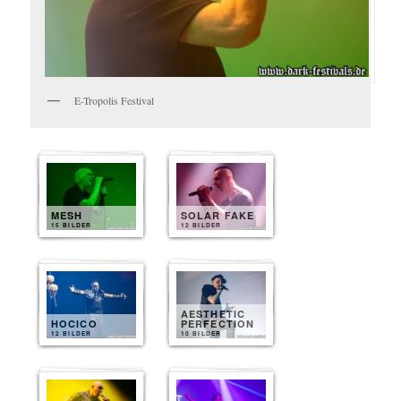
E-Tropolis Festival
MESH
SOLAR FAKE
15 BILDER
12 BILDER
AESTHETIC
HOCICO
PERFECTION
12 BILDER
10 BILDER