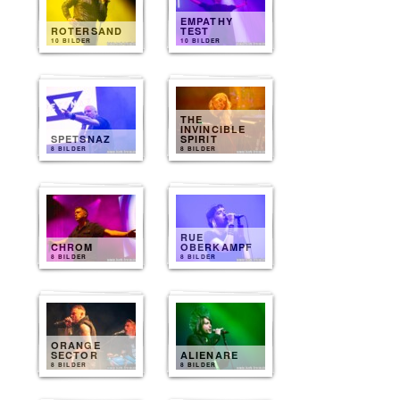
EMPATHY
ROTERSAND
TEST
10 BILDER
10 BILDER
THE
INVINCIBLE
SPETSNAZ
SPIRIT
8 BILDER
8 BILDER
RUE
CHROM
OBERKAMPF
8 BILDER
8 BILDER
ORANGE
SECTOR
ALIENARE
8 BILDER
8 BILDER