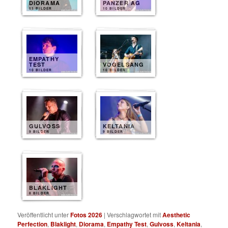
DIORAMA
PANZER AG
11 BILDER
10 BILDER
EMPATHY
TEST
VOGELSANG
10 BILDER
10 BILDER
GULVOSS
KELTANIA
9 BILDER
9 BILDER
BLAKLIGHT
8 BILDER
Veröffentlicht unter
Fotos 2026
|
Verschlagwortet mit
Aesthetic
Perfection
,
Blaklight
,
Diorama
,
Empathy Test
,
Gulvoss
,
Keltania
,