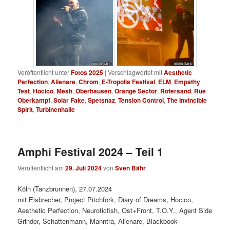
Veröffentlicht unter
Fotos 2025
|
Verschlagwortet mit
Aesthetic
Perfection
,
Alienare
,
Chrom
,
E-Tropolis Festival
,
ELM
,
Empathy
Test
,
Hocico
,
Mesh
,
Oberhausen
,
Orange Sector
,
Rotersand
,
Rue
Oberkampf
,
Solar Fake
,
Spetsnaz
,
Tension Control
,
The Invincible
Spirit
,
Turbinenhalle
Amphi Festival 2024 – Teil 1
Veröffentlicht am
29. Juli 2024
von
Sven Bähr
Köln (Tanzbrunnen), 27.07.2024
mit Eisbrecher, Project Pitchfork, Diary of Dreams, Hocico,
Aesthetic Perfection, Neuroticfish, Ost+Front, T.O.Y., Agent Side
Grinder, Schattenmann, Manntra, Alienare, Blackbook