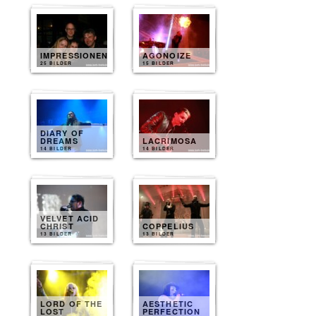
IMPRESSIONEN
AGONOIZE
25 BILDER
15 BILDER
DIARY OF
DREAMS
LACRIMOSA
14 BILDER
14 BILDER
VELVET ACID
CHRIST
COPPELIUS
13 BILDER
13 BILDER
LORD OF THE
AESTHETIC
LOST
PERFECTION