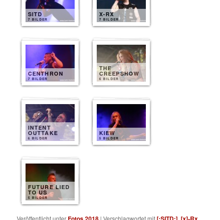
SITD
X-RX
7 BILDER
7 BILDER
THE
CENTHRON
CREEPSHOW
7 BILDER
6 BILDER
INTENT
OUTTAKE
KIEW
6 BILDER
5 BILDER
FUTURE LIED
TO US
5 BILDER
Veröffentlicht unter
Fotos 2018
|
Verschlagwortet mit
[:SITD:]
,
[x]-Rx
,