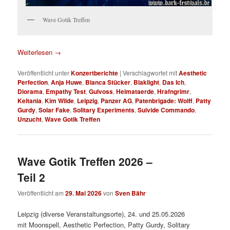
Wave Gotik Treffen
Weiterlesen
→
Veröffentlicht unter
Konzertberichte
|
Verschlagwortet mit
Aesthetic
Perfection
,
Anja Huwe
,
Bianca Stücker
,
Blaklight
,
Das Ich
,
Diorama
,
Empathy Test
,
Gulvoss
,
Heimataerde
,
Hrafngrimr
,
Keltania
,
Kim Wilde
,
Leipzig
,
Panzer AG
,
Patenbrigade: Wolff
,
Patty
Gurdy
,
Solar Fake
,
Solitary Experiments
,
Suivide Commando
,
Unzucht
,
Wave Gotik Treffen
Wave Gotik Treffen 2026 –
Teil 2
Veröffentlicht am
29. Mai 2026
von
Sven Bähr
Leipzig (diverse Veranstaltungsorte), 24. und 25.05.2026
mit Moonspell, Aesthetic Perfection, Patty Gurdy, Solitary