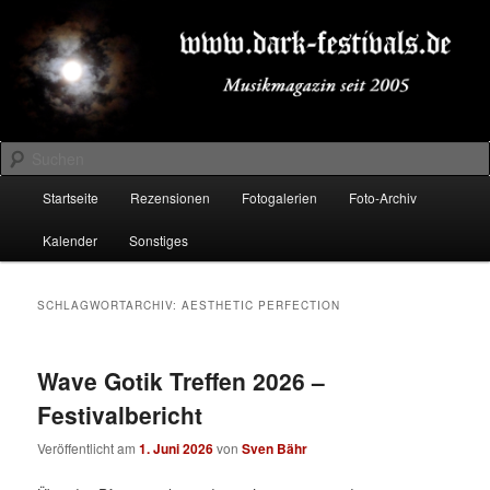
Zum
Zum
Musikmagazin seit 2005
primären
sekundären
Inhalt
Inhalt
springen
springen
DARK-FESTIVALS.DE
Suchen
Hauptmenü
Startseite
Rezensionen
Fotogalerien
Foto-Archiv
Kalender
Sonstiges
SCHLAGWORTARCHIV:
AESTHETIC PERFECTION
Wave Gotik Treffen 2026 –
Festivalbericht
Veröffentlicht am
1. Juni 2026
von
Sven Bähr