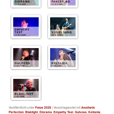
DIORAMA
PANZER AG
11 BILDER
10 BILDER
EMPATHY
TEST
VOGELSANG
10 BILDER
10 BILDER
GULVOSS
KELTANIA
9 BILDER
9 BILDER
BLAKLIGHT
8 BILDER
Veröffentlicht unter
Fotos 2026
|
Verschlagwortet mit
Aesthetic
Perfection
,
Blaklight
,
Diorama
,
Empathy Test
,
Gulvoss
,
Keltania
,