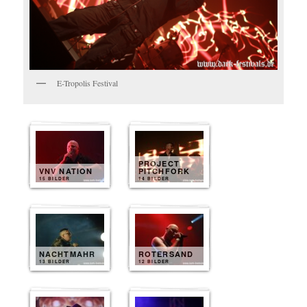
E-Tropolis Festival
PROJECT
VNV NATION
PITCHFORK
15 BILDER
14 BILDER
NACHTMAHR
ROTERSAND
13 BILDER
12 BILDER