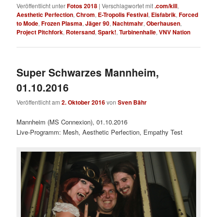
Veröffentlicht unter
Fotos 2018
|
Verschlagwortet mit
.com/kill
,
Aesthetic Perfection
,
Chrom
,
E-Tropolis Festival
,
Eisfabrik
,
Forced
to Mode
,
Frozen Plasma
,
Jäger 90
,
Nachtmahr
,
Oberhausen
,
Project Pitchfork
,
Rotersand
,
Spark!
,
Turbinenhalle
,
VNV Nation
Super Schwarzes Mannheim,
01.10.2016
Veröffentlicht am
2. Oktober 2016
von
Sven Bähr
Mannheim (MS Connexion), 01.10.2016
Live-Programm: Mesh, Aesthetic Perfection, Empathy Test