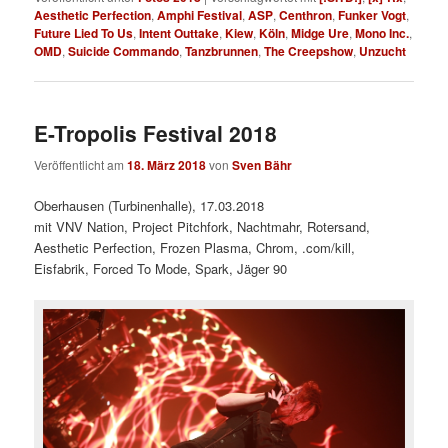
Aesthetic Perfection
,
Amphi Festival
,
ASP
,
Centhron
,
Funker Vogt
,
Future Lied To Us
,
Intent Outtake
,
Kiew
,
Köln
,
Midge Ure
,
Mono Inc.
,
OMD
,
Suicide Commando
,
Tanzbrunnen
,
The Creepshow
,
Unzucht
E-Tropolis Festival 2018
Veröffentlicht am
18. März 2018
von
Sven Bähr
Oberhausen (Turbinenhalle), 17.03.2018
mit VNV Nation, Project Pitchfork, Nachtmahr, Rotersand,
Aesthetic Perfection, Frozen Plasma, Chrom, .com/kill,
Eisfabrik, Forced To Mode, Spark, Jäger 90