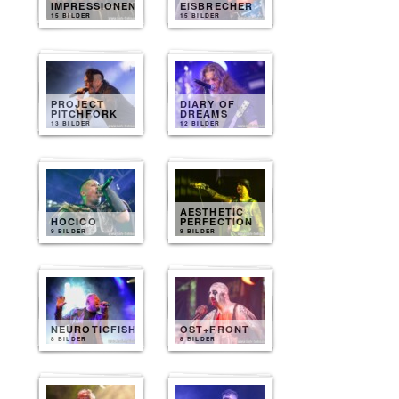
IMPRESSIONEN
EISBRECHER
15 BILDER
15 BILDER
PROJECT
DIARY OF
PITCHFORK
DREAMS
13 BILDER
12 BILDER
AESTHETIC
HOCICO
PERFECTION
9 BILDER
9 BILDER
NEUROTICFISH
OST+FRONT
8 BILDER
8 BILDER