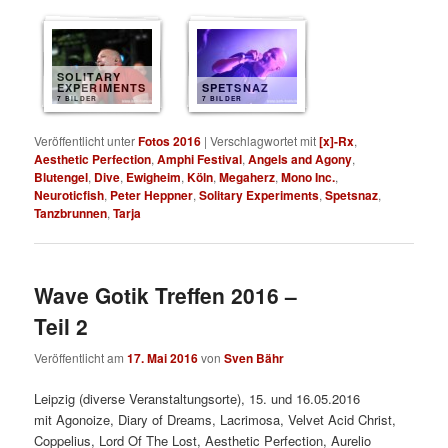
SOLITARY
EXPERIMENTS
SPETSNAZ
7 BILDER
7 BILDER
Veröffentlicht unter
Fotos 2016
|
Verschlagwortet mit
[x]-Rx
,
Aesthetic Perfection
,
Amphi Festival
,
Angels and Agony
,
Blutengel
,
Dive
,
Ewigheim
,
Köln
,
Megaherz
,
Mono Inc.
,
Neuroticfish
,
Peter Heppner
,
Solitary Experiments
,
Spetsnaz
,
Tanzbrunnen
,
Tarja
Wave Gotik Treffen 2016 –
Teil 2
Veröffentlicht am
17. Mai 2016
von
Sven Bähr
Leipzig (diverse Veranstaltungsorte), 15. und 16.05.2016
mit
Agonoize, Diary of Dreams, Lacrimosa, Velvet Acid Christ,
Coppelius, Lord Of The Lost, Aesthetic Perfection, Aurelio