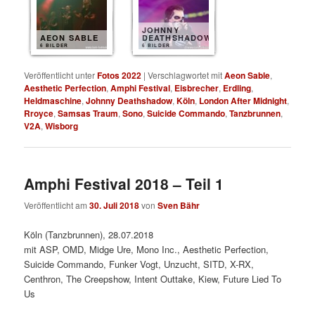
JOHNNY
AEON SABLE
DEATHSHADOW
6 BILDER
6 BILDER
Veröffentlicht unter
Fotos 2022
|
Verschlagwortet mit
Aeon Sable
,
Aesthetic Perfection
,
Amphi Festival
,
Eisbrecher
,
Erdling
,
Heldmaschine
,
Johnny Deathshadow
,
Köln
,
London After Midnight
,
Rroyce
,
Samsas Traum
,
Sono
,
Suicide Commando
,
Tanzbrunnen
,
V2A
,
Wisborg
Amphi Festival 2018 – Teil 1
Veröffentlicht am
30. Juli 2018
von
Sven Bähr
Köln (Tanzbrunnen), 28.07.2018
mit ASP, OMD, Midge Ure, Mono Inc., Aesthetic Perfection,
Suicide Commando, Funker Vogt, Unzucht, SITD, X-RX,
Centhron, The Creepshow, Intent Outtake, Kiew, Future Lied To
Us