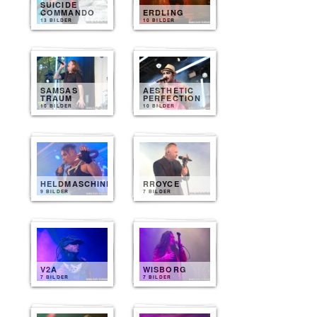
SUICIDE
COMMANDO
ERDLING
13 BILDER
10 BILDER
SAMSAS
AESTHETIC
TRAUM
PERFECTION
10 BILDER
10 BILDER
HELDMASCHINE
RROYCE
9 BILDER
7 BILDER
V2A
WISBORG
7 BILDER
7 BILDER