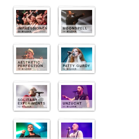
IMPRESSIONEN
MOONSPELL
30 BILDER
14 BILDER
AESTHETIC
PERFECTION
PATTY GURDY
12 BILDER
12 BILDER
SOLITARY
EXPERIMENTS
UNZUCHT
12 BILDER
11 BILDER