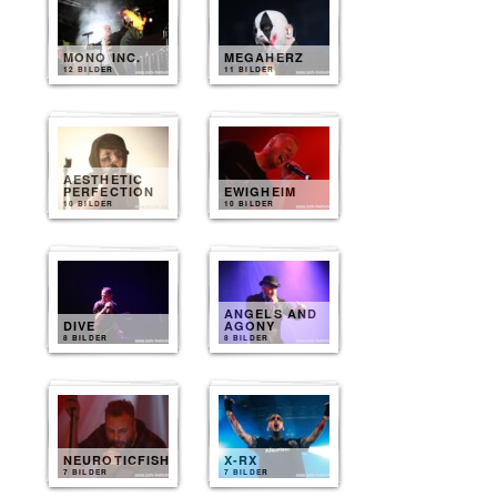
MONO INC.
MEGAHERZ
12 BILDER
11 BILDER
AESTHETIC
PERFECTION
EWIGHEIM
10 BILDER
10 BILDER
ANGELS AND
DIVE
AGONY
8 BILDER
8 BILDER
NEUROTICFISH
X-RX
7 BILDER
7 BILDER