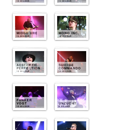
15 BILDER
13 BILDER
MIDGE URE
MONO INC.
12 BILDER
12 BILDER
AESTHETIC
SUICIDE
PERFECTION
COMMANDO
12 BILDER
10 BILDER
FUNKER
VOGT
UNZUCHT
10 BILDER
8 BILDER