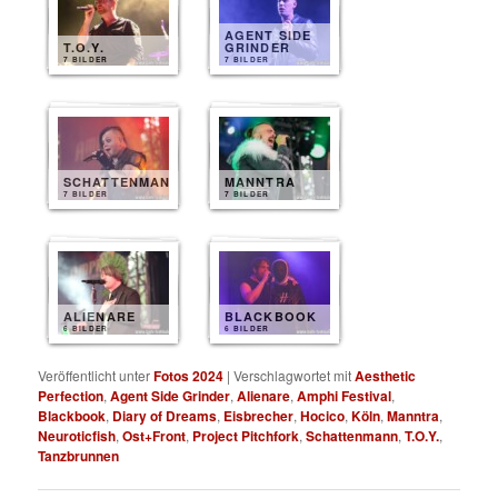
AGENT SIDE
T.O.Y.
GRINDER
7 BILDER
7 BILDER
SCHATTENMANN
MANNTRA
7 BILDER
7 BILDER
ALIENARE
BLACKBOOK
6 BILDER
6 BILDER
Veröffentlicht unter
Fotos 2024
|
Verschlagwortet mit
Aesthetic
Perfection
,
Agent Side Grinder
,
Alienare
,
Amphi Festival
,
Blackbook
,
Diary of Dreams
,
Eisbrecher
,
Hocico
,
Köln
,
Manntra
,
Neuroticfish
,
Ost+Front
,
Project Pitchfork
,
Schattenmann
,
T.O.Y.
,
Tanzbrunnen