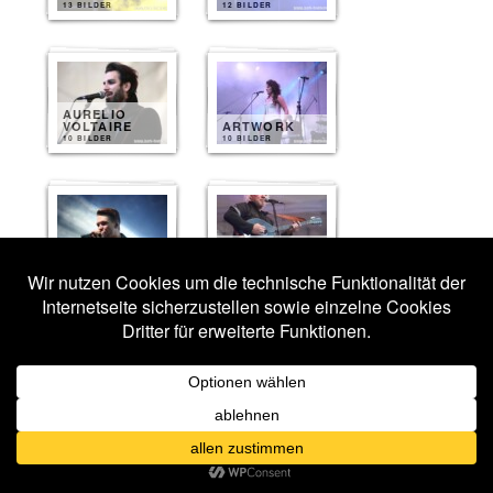
13 BILDER
12 BILDER
AURELIO
VOLTAIRE
ARTWORK
10 BILDER
10 BILDER
ERIC FISH
DARKHAUS
AND FRIENDS
10 BILDER
10 BILDER
HARPYIE
KYOLL
10 BILDER
10 BILDER