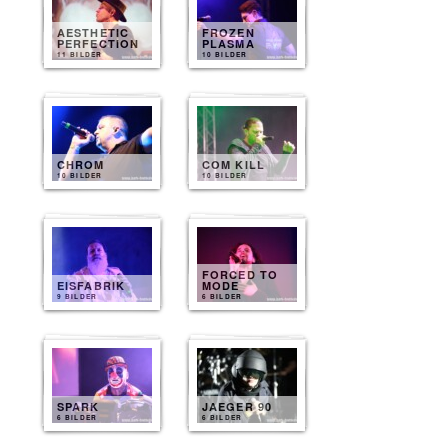
AESTHETIC
FROZEN
PERFECTION
PLASMA
11 BILDER
10 BILDER
CHROM
COM KILL
10 BILDER
10 BILDER
FORCED TO
EISFABRIK
MODE
9 BILDER
6 BILDER
SPARK
JAEGER 90
6 BILDER
6 BILDER