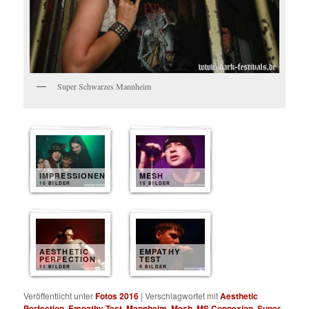
Super Schwarzes Mannheim
IMPRESSIONEN
MESH
15 BILDER
15 BILDER
AESTHETIC
EMPATHY
PERFECTION
TEST
11 BILDER
9 BILDER
Veröffentlicht unter
Fotos 2016
|
Verschlagwortet mit
Aesthetic
Perfection
,
Empathy Test
,
Mannheim
,
Mesh
,
MS Connexion
,
Super