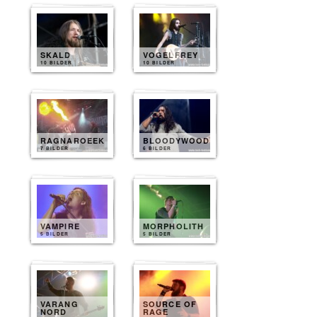
SKALD
VOGELFREY
10 BILDER
10 BILDER
RAGNAROEEK
BLOODYWOOD
7 BILDER
6 BILDER
VAMPIRE
MORPHOLITH
5 BILDER
5 BILDER
VARANG
SOURCE OF
NORD
RAGE