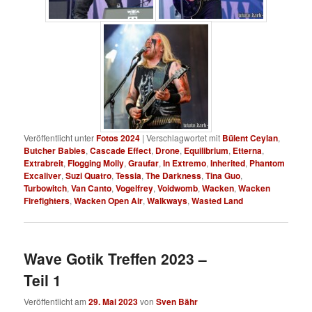
Veröffentlicht unter
Fotos 2024
|
Verschlagwortet mit
Bülent Ceylan
,
Butcher Babies
,
Cascade Effect
,
Drone
,
Equilibrium
,
Etterna
,
Extrabreit
,
Flogging Molly
,
Graufar
,
In Extremo
,
Inherited
,
Phantom
Excaliver
,
Suzi Quatro
,
Tessia
,
The Darkness
,
Tina Guo
,
Turbowitch
,
Van Canto
,
Vogelfrey
,
Voidwomb
,
Wacken
,
Wacken
Firefighters
,
Wacken Open Air
,
Walkways
,
Wasted Land
Wave Gotik Treffen 2023 –
Teil 1
Veröffentlicht am
29. Mai 2023
von
Sven Bähr