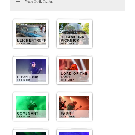
Wave Gotik Treffen
STEAMPUNK
LEICHENTREFF
PICKNICK
25 BILDER
20 BILDER
LORD OF THE
FRONT 242
LOST
15 BILDER
15 BILDER
COVENANT
FAUN
13 BILDER
12 BILDER