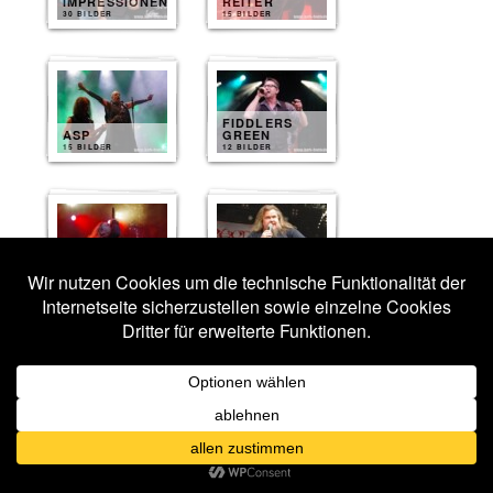
IMPRESSIONEN
REITER
30 BILDER
15 BILDER
FIDDLERS
ASP
GREEN
15 BILDER
12 BILDER
DIARY OF
DREAMS
EISREGEN
12 BILDER
11 BILDER
AGONOIZE
GRAILKNIGHTS
11 BILDER
11 BILDER