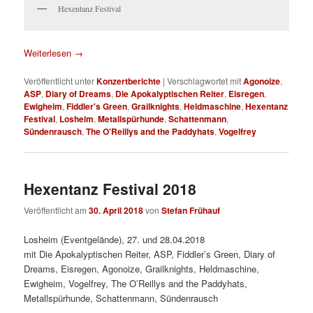
Hexentanz Festival
Weiterlesen
→
Veröffentlicht unter
Konzertberichte
|
Verschlagwortet mit
Agonoize
,
ASP
,
Diary of Dreams
,
Die Apokalyptischen Reiter
,
Eisregen
,
Ewigheim
,
Fiddler's Green
,
Grailknights
,
Heldmaschine
,
Hexentanz
Festival
,
Losheim
,
Metallspürhunde
,
Schattenmann
,
Sündenrausch
,
The O'Reillys and the Paddyhats
,
Vogelfrey
Hexentanz Festival 2018
Veröffentlicht am
30. April 2018
von
Stefan Frühauf
Losheim (Eventgelände), 27. und 28.04.2018
mit Die Apokalyptischen Reiter, ASP, Fiddler’s Green, Diary of
Dreams, Eisregen, Agonoize, Grailknights, Heldmaschine,
Ewigheim, Vogelfrey, The O’Reillys and the Paddyhats,
Metallspürhunde, Schattenmann, Sündenrausch