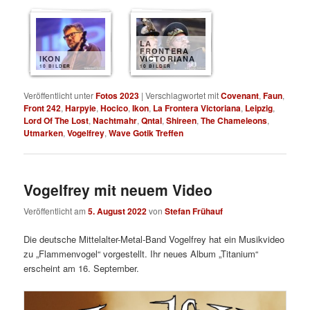
LA
FRONTERA
IKON
VICTORIANA
10 BILDER
10 BILDER
Veröffentlicht unter
Fotos 2023
|
Verschlagwortet mit
Covenant
,
Faun
,
Front 242
,
Harpyie
,
Hocico
,
Ikon
,
La Frontera Victoriana
,
Leipzig
,
Lord Of The Lost
,
Nachtmahr
,
Qntal
,
Shireen
,
The Chameleons
,
Utmarken
,
Vogelfrey
,
Wave Gotik Treffen
Vogelfrey mit neuem Video
Veröffentlicht am
5. August 2022
von
Stefan Frühauf
Die deutsche Mittelalter-Metal-Band Vogelfrey hat ein Musikvideo
zu „Flammenvogel“ vorgestellt. Ihr neues Album „Titanium“
erscheint am 16. September.