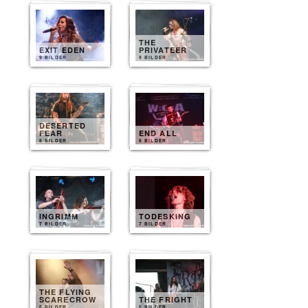
THE
EXIT EDEN
PRIVATEER
9 BILDER
9 BILDER
DESERTED
FEAR
END ALL
8 BILDER
8 BILDER
INGRIMM
TODESKING
7 BILDER
7 BILDER
THE FLYING
SCARECROW
THE FRIGHT
5 BILDER
5 BILDER