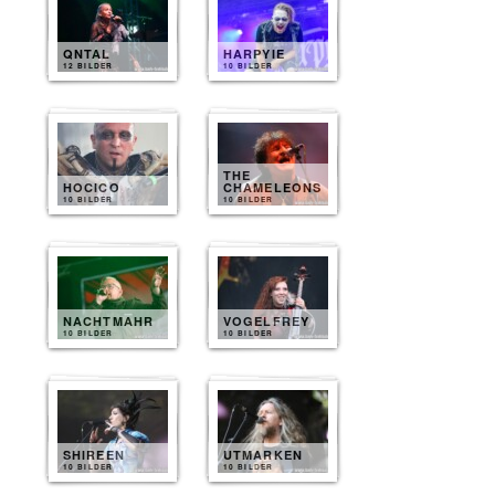
QNTAL
HARPYIE
12 BILDER
10 BILDER
THE
HOCICO
CHAMELEONS
10 BILDER
10 BILDER
NACHTMAHR
VOGELFREY
10 BILDER
10 BILDER
SHIREEN
UTMARKEN
10 BILDER
10 BILDER