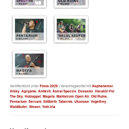
SPECTRE
OLD RUINS
7 BILDER
7 BILDER
PENTARIUM
WALDLAEUFER
6 BILDER
6 BILDER
MAGEFA
5 BILDER
Veröffentlicht unter
Fotos 2026
|
Verschlagwortet mit
Aephanemer
,
Afsky
,
Agrypnie
,
Antikvlt
,
Astral Spectre
,
Desaster
,
Harakiri For
The Sky
,
Holzappel
,
Magefa
,
Mahlstrom Open Air
,
Old Ruins
,
Pentarium
,
Servant
,
Stillbirth
,
Tabernis
,
Ukanose
,
Vogelfrey
,
Waldläufer
,
Wesen
,
Yoth Iria