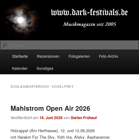
Zum
Zum
Musikmagazin seit 2005
primären
sekundären
Inhalt
Inhalt
springen
springen
DARK-FESTIVALS.DE
Suchen
Hauptmenü
Startseite
Rezensionen
Fotogalerien
Foto-Archiv
Kalender
Sonstiges
SCHLAGWORTARCHIV:
VOGELFREY
Mahlstrom Open Air 2026
Veröffentlicht am
16. Juni 2026
von
Stefan Frühauf
Holzappel (Am Herthasee), 12. und 13.06.2026
mit Harakiri For The Sky, Yoth Iria, Afsky, Aephanemer,