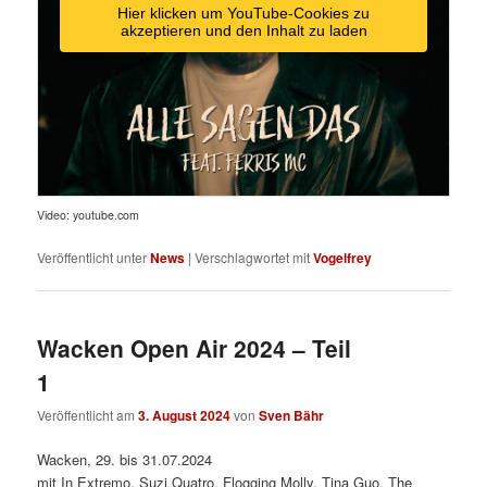
Hier klicken um YouTube-Cookies zu
akzeptieren und den Inhalt zu laden
Video: youtube.com
Veröffentlicht unter
News
|
Verschlagwortet mit
Vogelfrey
Wacken Open Air 2024 – Teil
1
Veröffentlicht am
3. August 2024
von
Sven Bähr
Wacken, 29. bis 31.07.2024
mit In Extremo, Suzi Quatro, Flogging Molly, Tina Guo, The