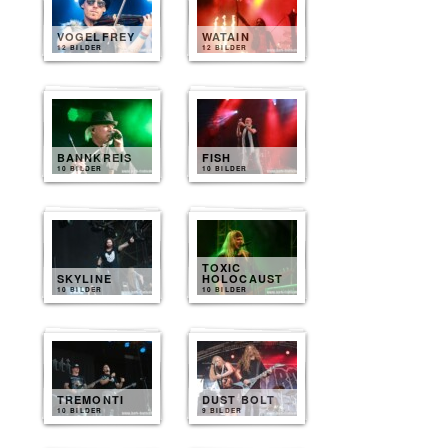
VOGELFREY
WATAIN
12 BILDER
12 BILDER
BANNKREIS
FISH
10 BILDER
10 BILDER
TOXIC
SKYLINE
HOLOCAUST
10 BILDER
10 BILDER
TREMONTI
DUST BOLT
10 BILDER
9 BILDER