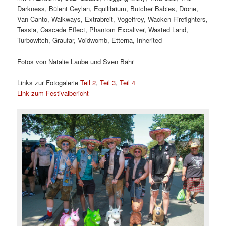
Darkness, Bülent Ceylan, Equilibrium, Butcher Babies, Drone,
Van Canto, Walkways, Extrabreit, Vogelfrey, Wacken Firefighters,
Tessia, Cascade Effect, Phantom Excaliver, Wasted Land,
Turbowitch, Graufar, Voidwomb, Etterna, Inherited
Fotos von Natalie Laube und Sven Bähr
Links zur Fotogalerie
Teil 2
,
Teil 3
,
Teil 4
Link zum Festivalbericht