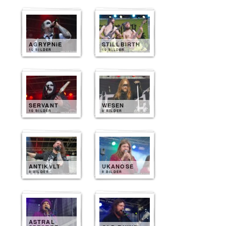
AGRYPNIE
STILLBIRTH
10 BILDER
10 BILDER
SERVANT
WESEN
10 BILDER
8 BILDER
ANTIKVLT
UKANOSE
8 BILDER
8 BILDER
ASTRAL