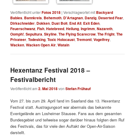
Veröffentlicht unter
Fotos 2018
|
Verschlagwortet mit
Backyard
Babies
,
Bannkreis
,
Behemoth
,
D'Artagnan
,
Danzig
,
Deserted Fear
,
Dirkschneider
,
Dokken
,
Dust Bolt
,
End All
,
Exit Eden
,
Feuerschwanz
,
Fish
,
Hatebreed
,
Heilung
,
Ingrimm
,
Nazareth
,
Oomph!
,
Sepultura
,
Skyline
,
The Flying Scarecrow
,
The Fright
,
The
Privateer
,
Todesking
,
Toxic Holocaust
,
Tremonti
,
Vogelfrey
,
Wacken
,
Wacken Open Air
,
Watain
Hexentanz Festival 2018 –
Festivalbericht
Veröffentlicht am
2. Mai 2018
von
Stefan Frühauf
Vom 27. bis zum 29. April fand im Saarland das 13. Hexentanz
Festival statt. Austragungsort war abermals das bekannte
Eventgelände am Losheimer Stausee. Fans aus dem gesamten
Bundesgebiet und teilweise sogar darüber hinaus folgten dem Ruf
des Festivals, das für viele den Auftakt der Open-Air-Saison
darstellt.