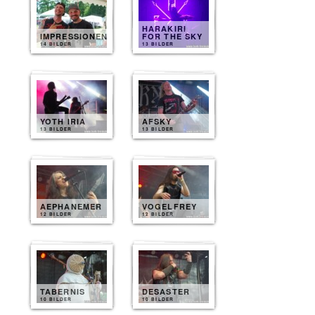
HARAKIRI
IMPRESSIONEN
FOR THE SKY
14 BILDER
13 BILDER
YOTH IRIA
AFSKY
13 BILDER
13 BILDER
AEPHANEMER
VOGELFREY
12 BILDER
12 BILDER
TABERNIS
DESASTER
10 BILDER
10 BILDER