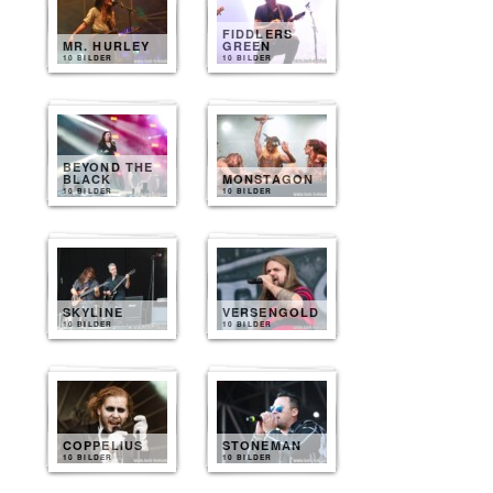
FIDDLERS
MR. HURLEY
GREEN
10 BILDER
10 BILDER
BEYOND THE
BLACK
MONSTAGON
10 BILDER
10 BILDER
SKYLINE
VERSENGOLD
10 BILDER
10 BILDER
COPPELIUS
STONEMAN
10 BILDER
10 BILDER