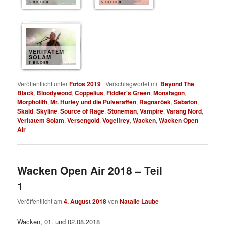
5 BILDER
5 BILDER
VERITATEM
SOLAM
5 BILDER
Veröffentlicht unter
Fotos 2019
|
Verschlagwortet mit
Beyond The
Black
,
Bloodywood
,
Coppelius
,
Fiddler's Green
,
Monstagon
,
Morpholith
,
Mr. Hurley und die Pulveraffen
,
Ragnaröek
,
Sabaton
,
Skald
,
Skyline
,
Source of Rage
,
Stoneman
,
Vampire
,
Varang Nord
,
Veritatem Solam
,
Versengold
,
Vogelfrey
,
Wacken
,
Wacken Open
Air
Wacken Open Air 2018 – Teil
1
Veröffentlicht am
4. August 2018
von
Natalie Laube
Wacken, 01. und 02.08.2018