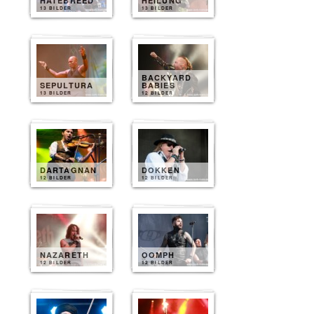
HATEBREED
HEILUNG
13 BILDER
13 BILDER
BACKYARD
SEPULTURA
BABIES
13 BILDER
12 BILDER
DARTAGNAN
DOKKEN
12 BILDER
12 BILDER
NAZARETH
OOMPH
12 BILDER
12 BILDER