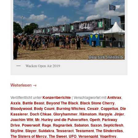
Wacken Open Air 2019
Weiterlesen
→
Veröffentlicht unter
Konzertberichte
|
Verschlagwortet mit
Anthrax
,
Axxis
,
Battle Beast
,
Beyond The Black
,
Black Stone Cherry
,
Bloodywood
,
Body Count
,
Burning Witches
,
Cesair
,
Coppelius
,
Die
Kassierer
,
Doch Chkae
,
Gloryhammer
,
Hämatom
,
Harpyie
,
Jinjer
,
Joachim Witt
,
Mr. Hurley und die Pulveraffen
,
Opeth
,
Parkway
Drive
,
Powerwolf
,
Rage
,
Ragnaröek
,
Sabaton
,
Saxon
,
Septicflesh
,
Skyline
,
Slayer
,
Suidakra
,
Tesseract
,
Testament
,
The Sinderellas
,
The Sisters of Mercy
,
The Sweet
,
UFO
,
Versengold
,
Vogelfrey
,