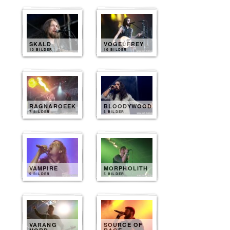
SKALD
VOGELFREY
10 BILDER
10 BILDER
RAGNAROEEK
BLOODYWOOD
7 BILDER
6 BILDER
VAMPIRE
MORPHOLITH
5 BILDER
5 BILDER
VARANG
SOURCE OF