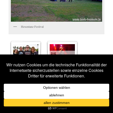
Hexentanz Festival
DIE
APOKALYPTISCHEN
IMPRESSIONEN
REITER
30 BILDER
15 BILDER
FIDDLERS
ASP
GREEN
15 BILDER
12 BILDER