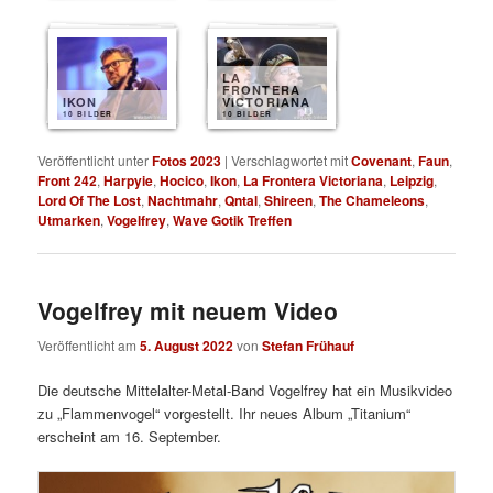
LA
FRONTERA
IKON
VICTORIANA
10 BILDER
10 BILDER
Veröffentlicht unter
Fotos 2023
|
Verschlagwortet mit
Covenant
,
Faun
,
Front 242
,
Harpyie
,
Hocico
,
Ikon
,
La Frontera Victoriana
,
Leipzig
,
Lord Of The Lost
,
Nachtmahr
,
Qntal
,
Shireen
,
The Chameleons
,
Utmarken
,
Vogelfrey
,
Wave Gotik Treffen
Vogelfrey mit neuem Video
Veröffentlicht am
5. August 2022
von
Stefan Frühauf
Die deutsche Mittelalter-Metal-Band Vogelfrey hat ein Musikvideo
zu „Flammenvogel“ vorgestellt. Ihr neues Album „Titanium“
erscheint am 16. September.