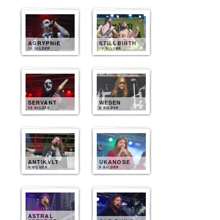
AGRYPNIE
STILLBIRTH
10 BILDER
10 BILDER
SERVANT
WESEN
10 BILDER
8 BILDER
ANTIKVLT
UKANOSE
8 BILDER
8 BILDER
ASTRAL