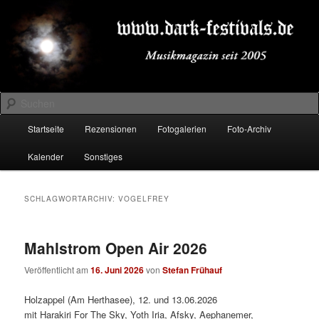
Zum
Zum
Musikmagazin seit 2005
primären
sekundären
Inhalt
Inhalt
springen
springen
DARK-FESTIVALS.DE
Suchen
Hauptmenü
Startseite
Rezensionen
Fotogalerien
Foto-Archiv
Kalender
Sonstiges
SCHLAGWORTARCHIV:
VOGELFREY
Mahlstrom Open Air 2026
Veröffentlicht am
16. Juni 2026
von
Stefan Frühauf
Holzappel (Am Herthasee), 12. und 13.06.2026
mit Harakiri For The Sky, Yoth Iria, Afsky, Aephanemer,