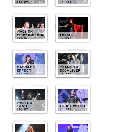
9 BILDER
9 BILDER
WACKEN
FIREFIGHTERS
TESSIA
8 BILDER
5 BILDER
CASCADE
PHANTOM
EFFECT
EXCALIVER
5 BILDER
5 BILDER
WASTED
LAND
TURBOWITCH
5 BILDER
5 BILDER