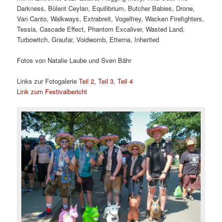
Darkness, Bülent Ceylan, Equilibrium, Butcher Babies, Drone,
Van Canto, Walkways, Extrabreit, Vogelfrey, Wacken Firefighters,
Tessia, Cascade Effect, Phantom Excaliver, Wasted Land,
Turbowitch, Graufar, Voidwomb, Etterna, Inherited
Fotos von Natalie Laube und Sven Bähr
Links zur Fotogalerie
Teil 2
,
Teil 3
,
Teil 4
Link zum Festivalbericht