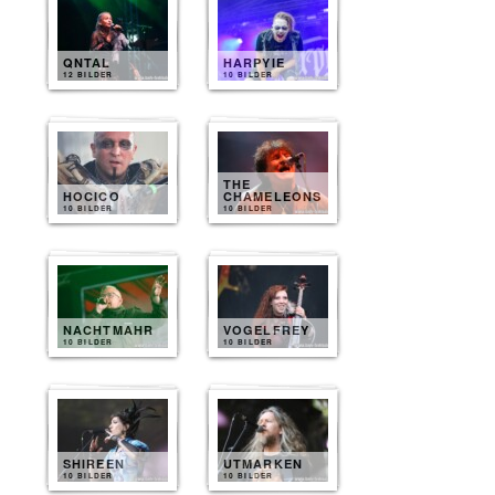
QNTAL
HARPYIE
12 BILDER
10 BILDER
THE
HOCICO
CHAMELEONS
10 BILDER
10 BILDER
NACHTMAHR
VOGELFREY
10 BILDER
10 BILDER
SHIREEN
UTMARKEN
10 BILDER
10 BILDER