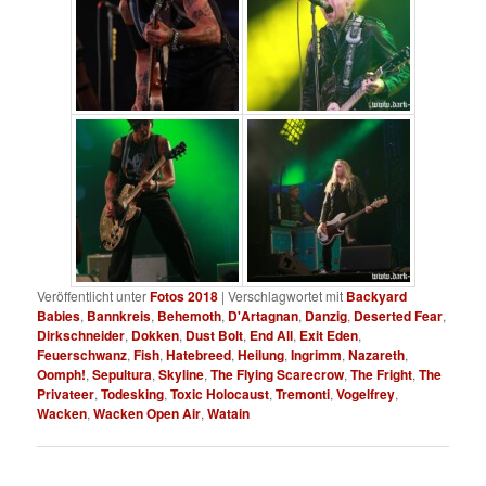
Veröffentlicht unter
Fotos 2018
|
Verschlagwortet mit
Backyard
Babies
,
Bannkreis
,
Behemoth
,
D'Artagnan
,
Danzig
,
Deserted Fear
,
Dirkschneider
,
Dokken
,
Dust Bolt
,
End All
,
Exit Eden
,
Feuerschwanz
,
Fish
,
Hatebreed
,
Heilung
,
Ingrimm
,
Nazareth
,
Oomph!
,
Sepultura
,
Skyline
,
The Flying Scarecrow
,
The Fright
,
The
Privateer
,
Todesking
,
Toxic Holocaust
,
Tremonti
,
Vogelfrey
,
Wacken
,
Wacken Open Air
,
Watain