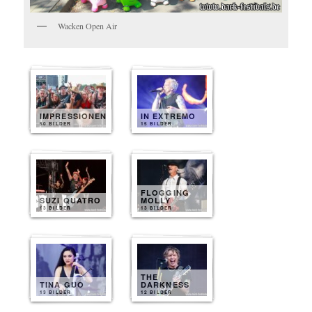
Wacken Open Air
IMPRESSIONEN
IN EXTREMO
50 BILDER
15 BILDER
FLOGGING
SUZI QUATRO
MOLLY
13 BILDER
13 BILDER
THE
TINA GUO
DARKNESS
13 BILDER
12 BILDER