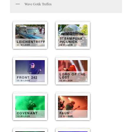
Wave Gotik Treffen
STEAMPUNK
LEICHENTREFF
PICKNICK
25 BILDER
20 BILDER
LORD OF THE
FRONT 242
LOST
15 BILDER
15 BILDER
COVENANT
FAUN
13 BILDER
12 BILDER