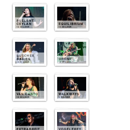
BUELENT
CEYLAN
EQUILIBRIUM
12 BILDER
11 BILDER
BUTCHER
BABIES
DRONE
10 BILDER
10 BILDER
VAN CANTO
WALKWAYS
10 BILDER
9 BILDER
EXTRABREIT
VOGELFREY