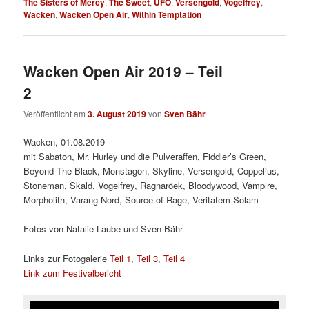
The Sisters of Mercy
,
The Sweet
,
UFO
,
Versengold
,
Vogelfrey
,
Wacken
,
Wacken Open Air
,
Within Temptation
Wacken Open Air 2019 – Teil
2
Veröffentlicht am
3. August 2019
von
Sven Bähr
Wacken, 01.08.2019
mit Sabaton, Mr. Hurley und die Pulveraffen, Fiddler’s Green,
Beyond The Black, Monstagon, Skyline, Versengold, Coppelius,
Stoneman, Skald, Vogelfrey, Ragnaröek, Bloodywood, Vampire,
Morpholith, Varang Nord, Source of Rage, Veritatem Solam
Fotos von Natalie Laube und Sven Bähr
Links zur Fotogalerie
Teil 1
,
Teil 3
,
Teil 4
Link zum Festivalbericht