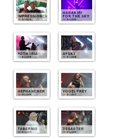
HARAKIRI
IMPRESSIONEN
FOR THE SKY
14 BILDER
13 BILDER
YOTH IRIA
AFSKY
13 BILDER
13 BILDER
AEPHANEMER
VOGELFREY
12 BILDER
12 BILDER
TABERNIS
DESASTER
10 BILDER
10 BILDER