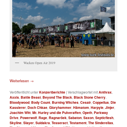
Wacken Open Air 2019
Weiterlesen
→
Veröffentlicht unter
Konzertberichte
|
Verschlagwortet mit
Anthrax
,
Axxis
,
Battle Beast
,
Beyond The Black
,
Black Stone Cherry
,
Bloodywood
,
Body Count
,
Burning Witches
,
Cesair
,
Coppelius
,
Die
Kassierer
,
Doch Chkae
,
Gloryhammer
,
Hämatom
,
Harpyie
,
Jinjer
,
Joachim Witt
,
Mr. Hurley und die Pulveraffen
,
Opeth
,
Parkway
Drive
,
Powerwolf
,
Rage
,
Ragnaröek
,
Sabaton
,
Saxon
,
Septicflesh
,
Skyline
,
Slayer
,
Suidakra
,
Tesseract
,
Testament
,
The Sinderellas
,