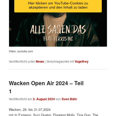
Hier klicken um YouTube-Cookies zu
akzeptieren und den Inhalt zu laden
Video: youtube.com
Veröffentlicht unter
News
|
Verschlagwortet mit
Vogelfrey
Wacken Open Air 2024 – Teil
1
Veröffentlicht am
3. August 2024
von
Sven Bähr
Wacken, 29. bis 31.07.2024
mit In Extremo, Suzi Quatro, Flogging Molly, Tina Guo, The