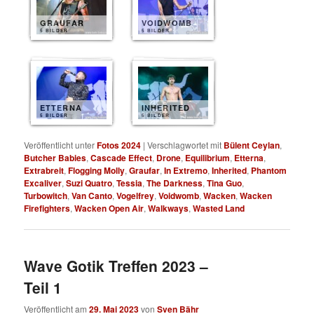
GRAUFAR
VOIDWOMB
5 BILDER
5 BILDER
ETTERNA
INHERITED
5 BILDER
5 BILDER
Veröffentlicht unter
Fotos 2024
|
Verschlagwortet mit
Bülent Ceylan
,
Butcher Babies
,
Cascade Effect
,
Drone
,
Equilibrium
,
Etterna
,
Extrabreit
,
Flogging Molly
,
Graufar
,
In Extremo
,
Inherited
,
Phantom
Excaliver
,
Suzi Quatro
,
Tessia
,
The Darkness
,
Tina Guo
,
Turbowitch
,
Van Canto
,
Vogelfrey
,
Voidwomb
,
Wacken
,
Wacken
Firefighters
,
Wacken Open Air
,
Walkways
,
Wasted Land
Wave Gotik Treffen 2023 –
Teil 1
Veröffentlicht am
29. Mai 2023
von
Sven Bähr