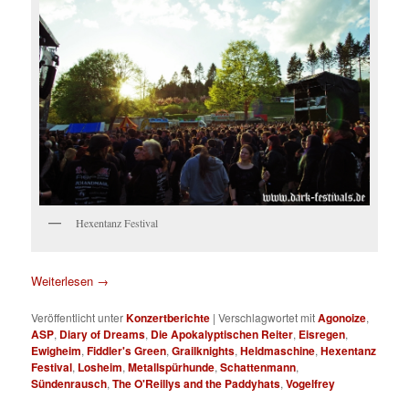
Hexentanz Festival
Weiterlesen
→
Veröffentlicht unter
Konzertberichte
|
Verschlagwortet mit
Agonoize
,
ASP
,
Diary of Dreams
,
Die Apokalyptischen Reiter
,
Eisregen
,
Ewigheim
,
Fiddler's Green
,
Grailknights
,
Heldmaschine
,
Hexentanz
Festival
,
Losheim
,
Metallspürhunde
,
Schattenmann
,
Sündenrausch
,
The O'Reillys and the Paddyhats
,
Vogelfrey