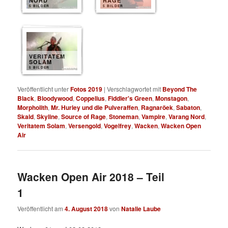
NORD
RAGE
5 BILDER
5 BILDER
VERITATEM
SOLAM
5 BILDER
Veröffentlicht unter
Fotos 2019
|
Verschlagwortet mit
Beyond The
Black
,
Bloodywood
,
Coppelius
,
Fiddler's Green
,
Monstagon
,
Morpholith
,
Mr. Hurley und die Pulveraffen
,
Ragnaröek
,
Sabaton
,
Skald
,
Skyline
,
Source of Rage
,
Stoneman
,
Vampire
,
Varang Nord
,
Veritatem Solam
,
Versengold
,
Vogelfrey
,
Wacken
,
Wacken Open
Air
Wacken Open Air 2018 – Teil
1
Veröffentlicht am
4. August 2018
von
Natalie Laube