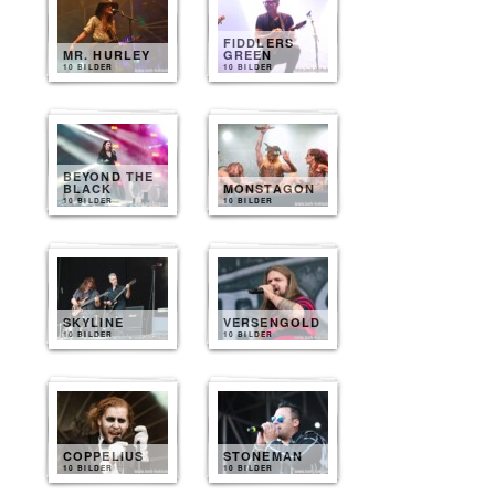
FIDDLERS
MR. HURLEY
GREEN
10 BILDER
10 BILDER
BEYOND THE
BLACK
MONSTAGON
10 BILDER
10 BILDER
SKYLINE
VERSENGOLD
10 BILDER
10 BILDER
COPPELIUS
STONEMAN
10 BILDER
10 BILDER