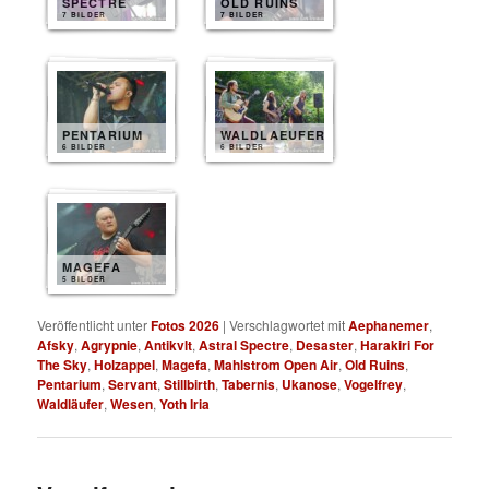
SPECTRE
OLD RUINS
7 BILDER
7 BILDER
PENTARIUM
WALDLAEUFER
6 BILDER
6 BILDER
MAGEFA
5 BILDER
Veröffentlicht unter
Fotos 2026
|
Verschlagwortet mit
Aephanemer
,
Afsky
,
Agrypnie
,
Antikvlt
,
Astral Spectre
,
Desaster
,
Harakiri For
The Sky
,
Holzappel
,
Magefa
,
Mahlstrom Open Air
,
Old Ruins
,
Pentarium
,
Servant
,
Stillbirth
,
Tabernis
,
Ukanose
,
Vogelfrey
,
Waldläufer
,
Wesen
,
Yoth Iria