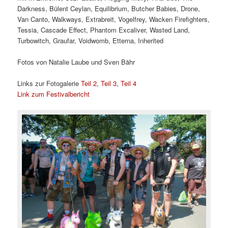
Darkness, Bülent Ceylan, Equilibrium, Butcher Babies, Drone,
Van Canto, Walkways, Extrabreit, Vogelfrey, Wacken Firefighters,
Tessia, Cascade Effect, Phantom Excaliver, Wasted Land,
Turbowitch, Graufar, Voidwomb, Etterna, Inherited
Fotos von Natalie Laube und Sven Bähr
Links zur Fotogalerie
Teil 2
,
Teil 3
,
Teil 4
Link zum Festivalbericht