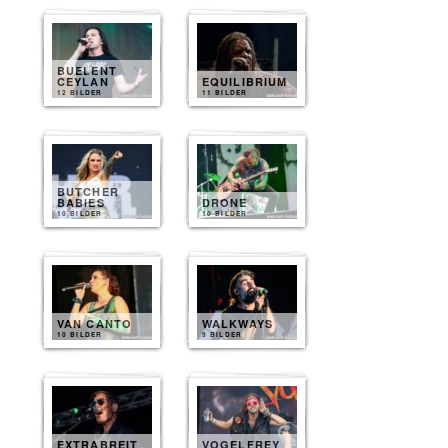
BUELENT
CEYLAN
EQUILIBRIUM
12 BILDER
11 BILDER
BUTCHER
BABIES
DRONE
10 BILDER
10 BILDER
VAN CANTO
WALKWAYS
10 BILDER
9 BILDER
EXTRABREIT
VOGELFREY