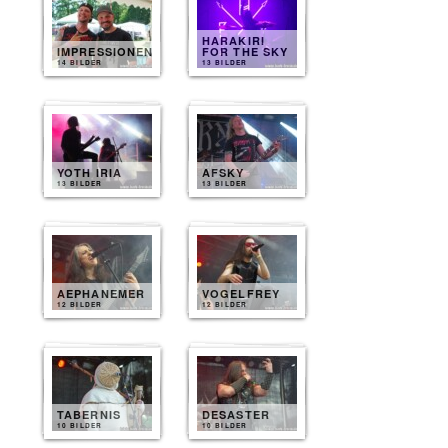
HARAKIRI
IMPRESSIONEN
FOR THE SKY
14 BILDER
13 BILDER
YOTH IRIA
AFSKY
13 BILDER
13 BILDER
AEPHANEMER
VOGELFREY
12 BILDER
12 BILDER
TABERNIS
DESASTER
10 BILDER
10 BILDER