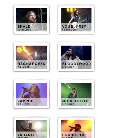
SKALD
VOGELFREY
10 BILDER
10 BILDER
RAGNAROEEK
BLOODYWOOD
7 BILDER
6 BILDER
VAMPIRE
MORPHOLITH
5 BILDER
5 BILDER
VARANG
SOURCE OF