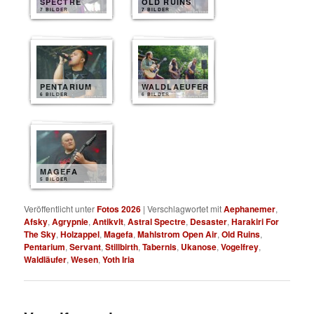
SPECTRE
OLD RUINS
7 BILDER
7 BILDER
PENTARIUM
WALDLAEUFER
6 BILDER
6 BILDER
MAGEFA
5 BILDER
Veröffentlicht unter
Fotos 2026
|
Verschlagwortet mit
Aephanemer
,
Afsky
,
Agrypnie
,
Antikvlt
,
Astral Spectre
,
Desaster
,
Harakiri For
The Sky
,
Holzappel
,
Magefa
,
Mahlstrom Open Air
,
Old Ruins
,
Pentarium
,
Servant
,
Stillbirth
,
Tabernis
,
Ukanose
,
Vogelfrey
,
Waldläufer
,
Wesen
,
Yoth Iria