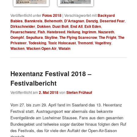
5 BILDER
5 BILDER
Veröffentlicht unter
Fotos 2018
|
Verschlagwortet mit
Backyard
Babies
,
Bannkreis
,
Behemoth
,
D'Artagnan
,
Danzig
,
Deserted Fear
,
Dirkschneider
,
Dokken
,
Dust Bolt
,
End All
,
Exit Eden
,
Feuerschwanz
,
Fish
,
Hatebreed
,
Heilung
,
Ingrimm
,
Nazareth
,
Oomph!
,
Sepultura
,
Skyline
,
The Flying Scarecrow
,
The Fright
,
The
Privateer
,
Todesking
,
Toxic Holocaust
,
Tremonti
,
Vogelfrey
,
Wacken
,
Wacken Open Air
,
Watain
Hexentanz Festival 2018 –
Festivalbericht
Veröffentlicht am
2. Mai 2018
von
Stefan Frühauf
Vom 27. bis zum 29. April fand im Saarland das 13. Hexentanz
Festival statt. Austragungsort war abermals das bekannte
Eventgelände am Losheimer Stausee. Fans aus dem gesamten
Bundesgebiet und teilweise sogar darüber hinaus folgten dem Ruf
des Festivals, das für viele den Auftakt der Open-Air-Saison
darstellt.