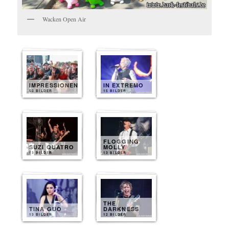
Wacken Open Air
IMPRESSIONEN
IN EXTREMO
50 BILDER
15 BILDER
FLOGGING
SUZI QUATRO
MOLLY
13 BILDER
13 BILDER
THE
TINA GUO
DARKNESS
13 BILDER
12 BILDER