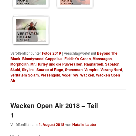
NORD
RAGE
5 BILDER
5 BILDER
VERITATEM
SOLAM
5 BILDER
Veröffentlicht unter
Fotos 2019
|
Verschlagwortet mit
Beyond The
Black
,
Bloodywood
,
Coppelius
,
Fiddler's Green
,
Monstagon
,
Morpholith
,
Mr. Hurley und die Pulveraffen
,
Ragnaröek
,
Sabaton
,
Skald
,
Skyline
,
Source of Rage
,
Stoneman
,
Vampire
,
Varang Nord
,
Veritatem Solam
,
Versengold
,
Vogelfrey
,
Wacken
,
Wacken Open
Air
Wacken Open Air 2018 – Teil
1
Veröffentlicht am
4. August 2018
von
Natalie Laube