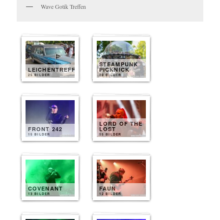
Wave Gotik Treffen
STEAMPUNK
LEICHENTREFF
PICKNICK
25 BILDER
20 BILDER
LORD OF THE
FRONT 242
LOST
15 BILDER
15 BILDER
COVENANT
FAUN
13 BILDER
12 BILDER