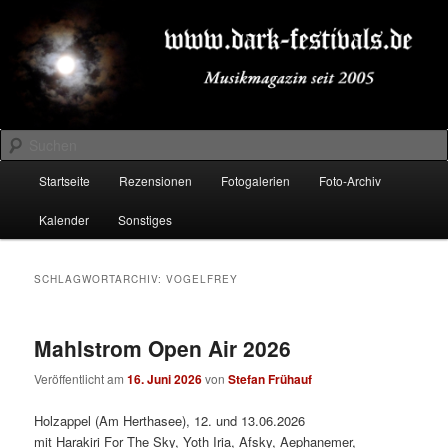
Zum
Zum
Musikmagazin seit 2005
primären
sekundären
Inhalt
Inhalt
springen
springen
DARK-FESTIVALS.DE
Suchen
Hauptmenü
Startseite
Rezensionen
Fotogalerien
Foto-Archiv
Kalender
Sonstiges
SCHLAGWORTARCHIV:
VOGELFREY
Mahlstrom Open Air 2026
Veröffentlicht am
16. Juni 2026
von
Stefan Frühauf
Holzappel (Am Herthasee), 12. und 13.06.2026
mit Harakiri For The Sky, Yoth Iria, Afsky, Aephanemer,