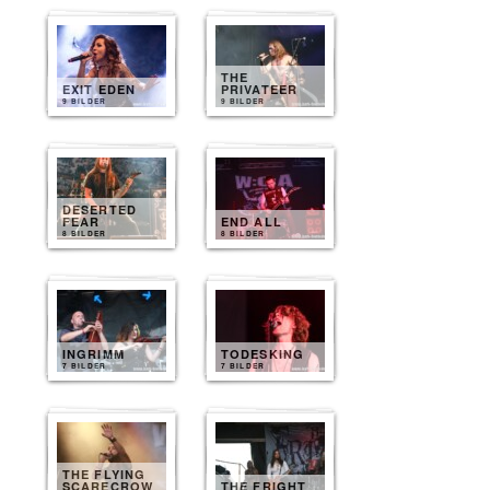
THE
EXIT EDEN
PRIVATEER
9 BILDER
9 BILDER
DESERTED
FEAR
END ALL
8 BILDER
8 BILDER
INGRIMM
TODESKING
7 BILDER
7 BILDER
THE FLYING
SCARECROW
THE FRIGHT