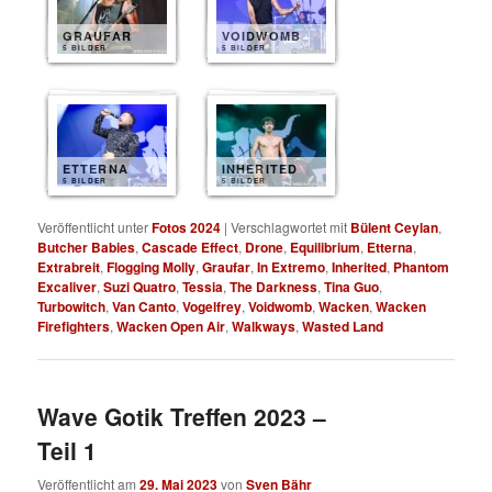
GRAUFAR
VOIDWOMB
5 BILDER
5 BILDER
ETTERNA
INHERITED
5 BILDER
5 BILDER
Veröffentlicht unter
Fotos 2024
|
Verschlagwortet mit
Bülent Ceylan
,
Butcher Babies
,
Cascade Effect
,
Drone
,
Equilibrium
,
Etterna
,
Extrabreit
,
Flogging Molly
,
Graufar
,
In Extremo
,
Inherited
,
Phantom
Excaliver
,
Suzi Quatro
,
Tessia
,
The Darkness
,
Tina Guo
,
Turbowitch
,
Van Canto
,
Vogelfrey
,
Voidwomb
,
Wacken
,
Wacken
Firefighters
,
Wacken Open Air
,
Walkways
,
Wasted Land
Wave Gotik Treffen 2023 –
Teil 1
Veröffentlicht am
29. Mai 2023
von
Sven Bähr