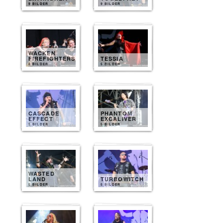
9 BILDER
9 BILDER
WACKEN
FIREFIGHTERS
TESSIA
8 BILDER
5 BILDER
CASCADE
PHANTOM
EFFECT
EXCALIVER
5 BILDER
5 BILDER
WASTED
LAND
TURBOWITCH
5 BILDER
5 BILDER