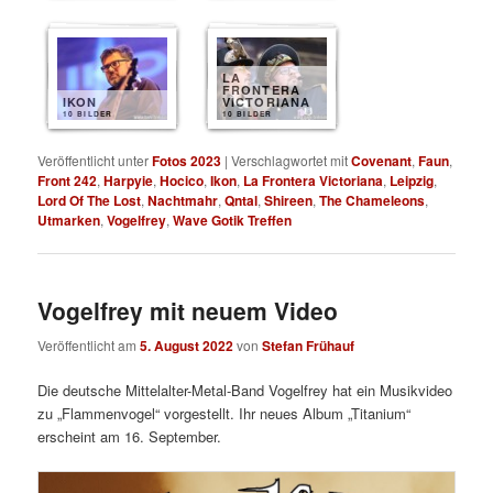
LA
FRONTERA
IKON
VICTORIANA
10 BILDER
10 BILDER
Veröffentlicht unter
Fotos 2023
|
Verschlagwortet mit
Covenant
,
Faun
,
Front 242
,
Harpyie
,
Hocico
,
Ikon
,
La Frontera Victoriana
,
Leipzig
,
Lord Of The Lost
,
Nachtmahr
,
Qntal
,
Shireen
,
The Chameleons
,
Utmarken
,
Vogelfrey
,
Wave Gotik Treffen
Vogelfrey mit neuem Video
Veröffentlicht am
5. August 2022
von
Stefan Frühauf
Die deutsche Mittelalter-Metal-Band Vogelfrey hat ein Musikvideo
zu „Flammenvogel“ vorgestellt. Ihr neues Album „Titanium“
erscheint am 16. September.