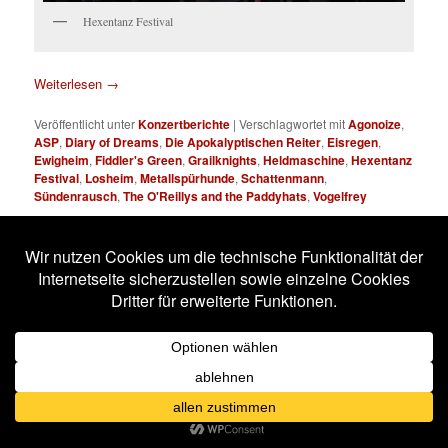
Hexentanz Festival
Weiterlesen
→
Veröffentlicht unter
Konzertberichte
|
Verschlagwortet mit
Agonoize
,
ASP
,
Diary of Dreams
,
Die Apokalyptischen Reiter
,
Eisregen
,
Ewigheim
,
Fiddler's Green
,
Grailknights
,
Heldmaschine
,
Hexentanz
Festival
,
Losheim
,
Metallspürhunde
,
Schattenmann
,
Sündenrausch
,
The O'Reillys and the Paddyhats
,
Vogelfrey
Hexentanz Festival 2018
Veröffentlicht am
30. April 2018
von
Stefan Frühauf
Losheim (Eventgelände), 27. und 28.04.2018
mit Die Apokalyptischen Reiter, ASP, Fiddler’s Green, Diary of
Dreams, Eisregen, Agonoize, Grailknights, Heldmaschine,
Ewigheim, Vogelfrey, The O’Reillys and the Paddyhats,
Metallspürhunde, Schattenmann, Sündenrausch