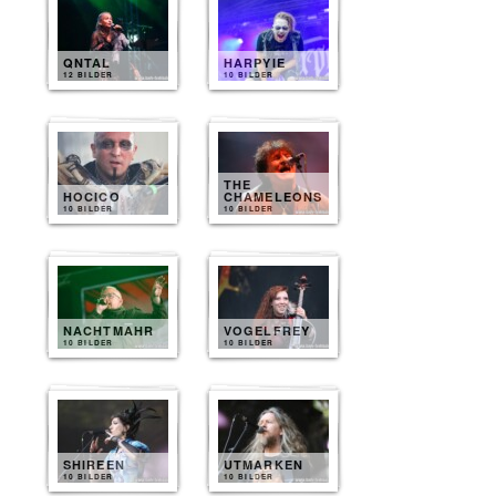
QNTAL
HARPYIE
12 BILDER
10 BILDER
THE
HOCICO
CHAMELEONS
10 BILDER
10 BILDER
NACHTMAHR
VOGELFREY
10 BILDER
10 BILDER
SHIREEN
UTMARKEN
10 BILDER
10 BILDER