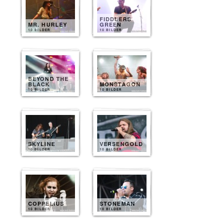
FIDDLERS
MR. HURLEY
GREEN
10 BILDER
10 BILDER
BEYOND THE
BLACK
MONSTAGON
10 BILDER
10 BILDER
SKYLINE
VERSENGOLD
10 BILDER
10 BILDER
COPPELIUS
STONEMAN
10 BILDER
10 BILDER