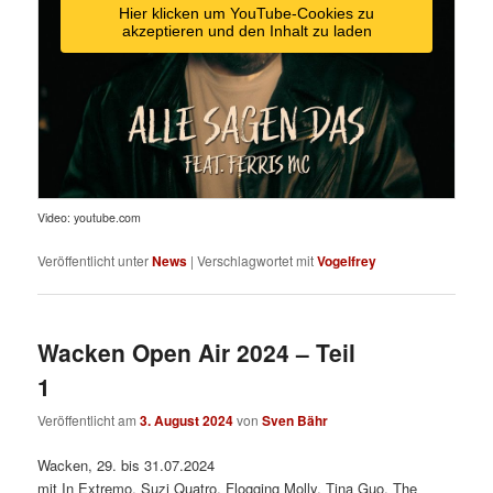
Hier klicken um YouTube-Cookies zu
akzeptieren und den Inhalt zu laden
Video: youtube.com
Veröffentlicht unter
News
|
Verschlagwortet mit
Vogelfrey
Wacken Open Air 2024 – Teil
1
Veröffentlicht am
3. August 2024
von
Sven Bähr
Wacken, 29. bis 31.07.2024
mit In Extremo, Suzi Quatro, Flogging Molly, Tina Guo, The