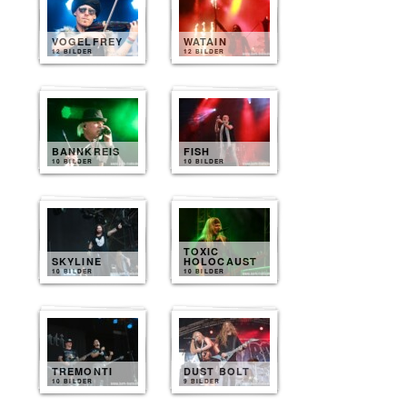
VOGELFREY
WATAIN
12 BILDER
12 BILDER
BANNKREIS
FISH
10 BILDER
10 BILDER
TOXIC
SKYLINE
HOLOCAUST
10 BILDER
10 BILDER
TREMONTI
DUST BOLT
10 BILDER
9 BILDER