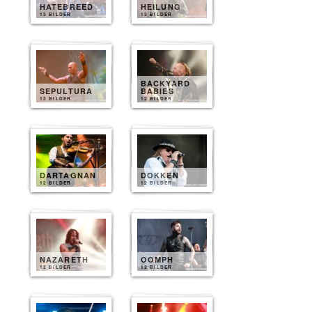
HATEBREED
HEILUNG
13 BILDER
13 BILDER
BACKYARD
SEPULTURA
BABIES
13 BILDER
12 BILDER
DARTAGNAN
DOKKEN
12 BILDER
12 BILDER
NAZARETH
OOMPH
12 BILDER
12 BILDER