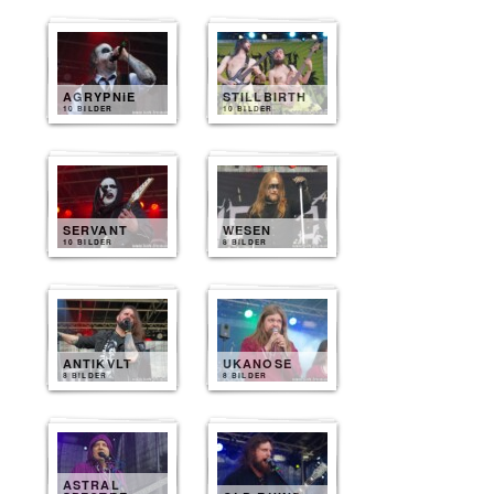
AGRYPNIE
STILLBIRTH
10 BILDER
10 BILDER
SERVANT
WESEN
10 BILDER
8 BILDER
ANTIKVLT
UKANOSE
8 BILDER
8 BILDER
ASTRAL