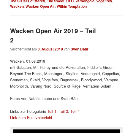
The Sisters of Mercy
,
The Sweet
,
UFO
,
Versengold
,
Vogelfrey
,
Wacken
,
Wacken Open Air
,
Within Temptation
Wacken Open Air 2019 – Teil
2
Veröffentlicht am
3. August 2019
von
Sven Bähr
Wacken, 01.08.2019
mit Sabaton, Mr. Hurley und die Pulveraffen, Fiddler’s Green,
Beyond The Black, Monstagon, Skyline, Versengold, Coppelius,
Stoneman, Skald, Vogelfrey, Ragnaröek, Bloodywood, Vampire,
Morpholith, Varang Nord, Source of Rage, Veritatem Solam
Fotos von Natalie Laube und Sven Bähr
Links zur Fotogalerie
Teil 1
,
Teil 3
,
Teil 4
Link zum Festivalbericht