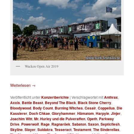
Wacken Open Air 2019
Weiterlesen
→
Veröffentlicht unter
Konzertberichte
|
Verschlagwortet mit
Anthrax
,
Axxis
,
Battle Beast
,
Beyond The Black
,
Black Stone Cherry
,
Bloodywood
,
Body Count
,
Burning Witches
,
Cesair
,
Coppelius
,
Die
Kassierer
,
Doch Chkae
,
Gloryhammer
,
Hämatom
,
Harpyie
,
Jinjer
,
Joachim Witt
,
Mr. Hurley und die Pulveraffen
,
Opeth
,
Parkway
Drive
,
Powerwolf
,
Rage
,
Ragnaröek
,
Sabaton
,
Saxon
,
Septicflesh
,
Skyline
,
Slayer
,
Suidakra
,
Tesseract
,
Testament
,
The Sinderellas
,