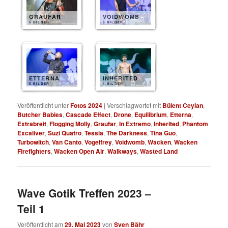
GRAUFAR
VOIDWOMB
5 BILDER
5 BILDER
ETTERNA
INHERITED
5 BILDER
5 BILDER
Veröffentlicht unter
Fotos 2024
|
Verschlagwortet mit
Bülent Ceylan
,
Butcher Babies
,
Cascade Effect
,
Drone
,
Equilibrium
,
Etterna
,
Extrabreit
,
Flogging Molly
,
Graufar
,
In Extremo
,
Inherited
,
Phantom
Excaliver
,
Suzi Quatro
,
Tessia
,
The Darkness
,
Tina Guo
,
Turbowitch
,
Van Canto
,
Vogelfrey
,
Voidwomb
,
Wacken
,
Wacken
Firefighters
,
Wacken Open Air
,
Walkways
,
Wasted Land
Wave Gotik Treffen 2023 –
Teil 1
Veröffentlicht am
29. Mai 2023
von
Sven Bähr