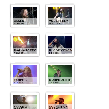
SKALD
VOGELFREY
10 BILDER
10 BILDER
RAGNAROEEK
BLOODYWOOD
7 BILDER
6 BILDER
VAMPIRE
MORPHOLITH
5 BILDER
5 BILDER
VARANG
SOURCE OF