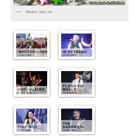
Wacken Open Air
IMPRESSIONEN
IN EXTREMO
50 BILDER
15 BILDER
FLOGGING
SUZI QUATRO
MOLLY
13 BILDER
13 BILDER
THE
TINA GUO
DARKNESS
13 BILDER
12 BILDER