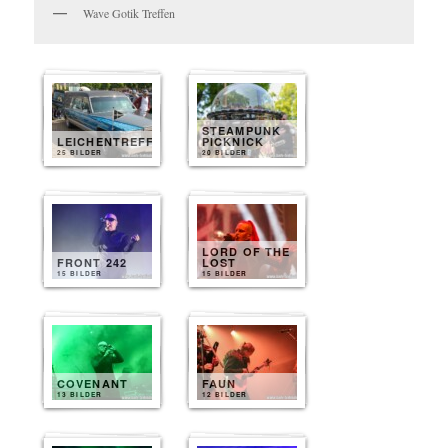
Wave Gotik Treffen
STEAMPUNK
LEICHENTREFF
PICKNICK
25 BILDER
20 BILDER
LORD OF THE
FRONT 242
LOST
15 BILDER
15 BILDER
COVENANT
FAUN
13 BILDER
12 BILDER