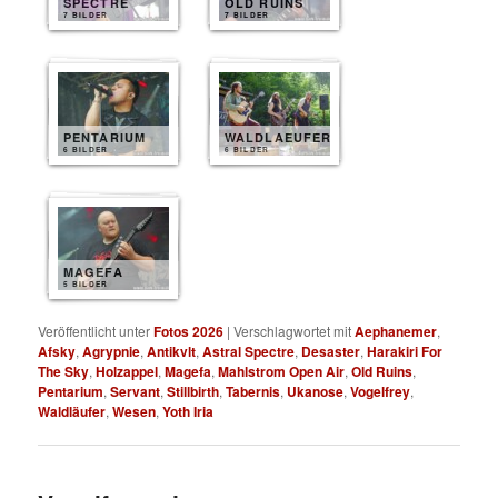
SPECTRE
OLD RUINS
7 BILDER
7 BILDER
PENTARIUM
WALDLAEUFER
6 BILDER
6 BILDER
MAGEFA
5 BILDER
Veröffentlicht unter
Fotos 2026
|
Verschlagwortet mit
Aephanemer
,
Afsky
,
Agrypnie
,
Antikvlt
,
Astral Spectre
,
Desaster
,
Harakiri For
The Sky
,
Holzappel
,
Magefa
,
Mahlstrom Open Air
,
Old Ruins
,
Pentarium
,
Servant
,
Stillbirth
,
Tabernis
,
Ukanose
,
Vogelfrey
,
Waldläufer
,
Wesen
,
Yoth Iria