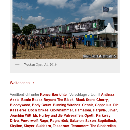
Wacken Open Air 2019
Weiterlesen
→
Veröffentlicht unter
Konzertberichte
|
Verschlagwortet mit
Anthrax
,
Axxis
,
Battle Beast
,
Beyond The Black
,
Black Stone Cherry
,
Bloodywood
,
Body Count
,
Burning Witches
,
Cesair
,
Coppelius
,
Die
Kassierer
,
Doch Chkae
,
Gloryhammer
,
Hämatom
,
Harpyie
,
Jinjer
,
Joachim Witt
,
Mr. Hurley und die Pulveraffen
,
Opeth
,
Parkway
Drive
,
Powerwolf
,
Rage
,
Ragnaröek
,
Sabaton
,
Saxon
,
Septicflesh
,
Skyline
,
Slayer
,
Suidakra
,
Tesseract
,
Testament
,
The Sinderellas
,