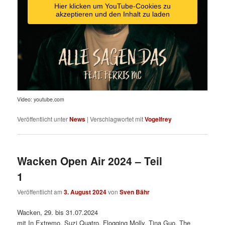
Hier klicken um YouTube-Cookies zu
akzeptieren und den Inhalt zu laden
Video: youtube.com
Veröffentlicht unter
News
|
Verschlagwortet mit
Vogelfrey
Wacken Open Air 2024 – Teil
1
Veröffentlicht am
3. August 2024
von
Sven Bähr
Wacken, 29. bis 31.07.2024
mit In Extremo, Suzi Quatro, Flogging Molly, Tina Guo, The