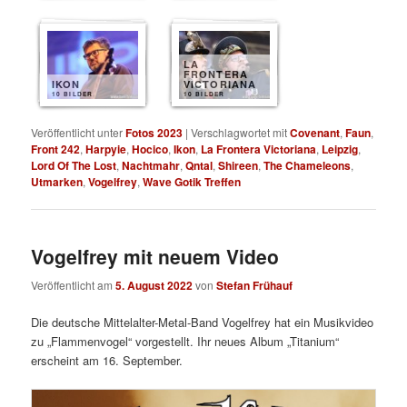
LA
FRONTERA
IKON
VICTORIANA
10 BILDER
10 BILDER
Veröffentlicht unter
Fotos 2023
|
Verschlagwortet mit
Covenant
,
Faun
,
Front 242
,
Harpyie
,
Hocico
,
Ikon
,
La Frontera Victoriana
,
Leipzig
,
Lord Of The Lost
,
Nachtmahr
,
Qntal
,
Shireen
,
The Chameleons
,
Utmarken
,
Vogelfrey
,
Wave Gotik Treffen
Vogelfrey mit neuem Video
Veröffentlicht am
5. August 2022
von
Stefan Frühauf
Die deutsche Mittelalter-Metal-Band Vogelfrey hat ein Musikvideo
zu „Flammenvogel“ vorgestellt. Ihr neues Album „Titanium“
erscheint am 16. September.