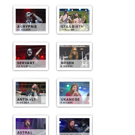
AGRYPNIE
STILLBIRTH
10 BILDER
10 BILDER
SERVANT
WESEN
10 BILDER
8 BILDER
ANTIKVLT
UKANOSE
8 BILDER
8 BILDER
ASTRAL