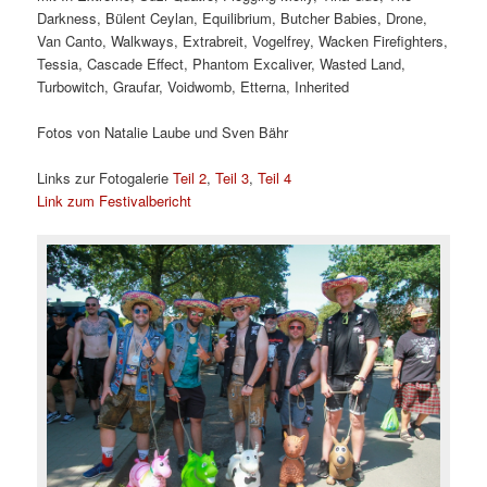
Darkness, Bülent Ceylan, Equilibrium, Butcher Babies, Drone,
Van Canto, Walkways, Extrabreit, Vogelfrey, Wacken Firefighters,
Tessia, Cascade Effect, Phantom Excaliver, Wasted Land,
Turbowitch, Graufar, Voidwomb, Etterna, Inherited
Fotos von Natalie Laube und Sven Bähr
Links zur Fotogalerie
Teil 2
,
Teil 3
,
Teil 4
Link zum Festivalbericht