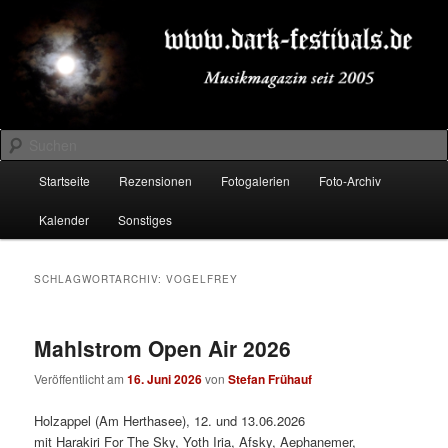
Zum
Zum
Musikmagazin seit 2005
primären
sekundären
Inhalt
Inhalt
springen
springen
DARK-FESTIVALS.DE
Suchen
Hauptmenü
Startseite
Rezensionen
Fotogalerien
Foto-Archiv
Kalender
Sonstiges
SCHLAGWORTARCHIV:
VOGELFREY
Mahlstrom Open Air 2026
Veröffentlicht am
16. Juni 2026
von
Stefan Frühauf
Holzappel (Am Herthasee), 12. und 13.06.2026
mit Harakiri For The Sky, Yoth Iria, Afsky, Aephanemer,