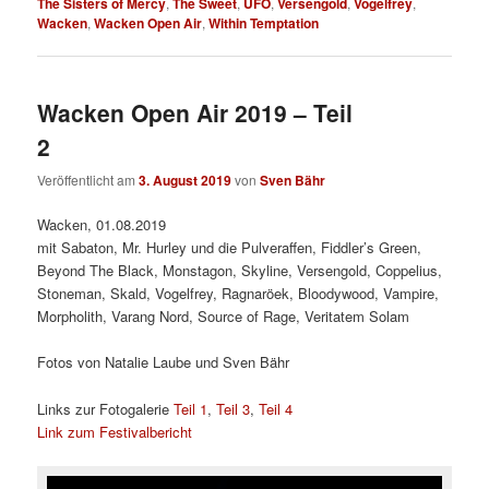
The Sisters of Mercy
,
The Sweet
,
UFO
,
Versengold
,
Vogelfrey
,
Wacken
,
Wacken Open Air
,
Within Temptation
Wacken Open Air 2019 – Teil
2
Veröffentlicht am
3. August 2019
von
Sven Bähr
Wacken, 01.08.2019
mit Sabaton, Mr. Hurley und die Pulveraffen, Fiddler’s Green,
Beyond The Black, Monstagon, Skyline, Versengold, Coppelius,
Stoneman, Skald, Vogelfrey, Ragnaröek, Bloodywood, Vampire,
Morpholith, Varang Nord, Source of Rage, Veritatem Solam
Fotos von Natalie Laube und Sven Bähr
Links zur Fotogalerie
Teil 1
,
Teil 3
,
Teil 4
Link zum Festivalbericht