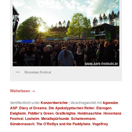
Hexentanz Festival
Weiterlesen
→
Veröffentlicht unter
Konzertberichte
|
Verschlagwortet mit
Agonoize
,
ASP
,
Diary of Dreams
,
Die Apokalyptischen Reiter
,
Eisregen
,
Ewigheim
,
Fiddler's Green
,
Grailknights
,
Heldmaschine
,
Hexentanz
Festival
,
Losheim
,
Metallspürhunde
,
Schattenmann
,
Sündenrausch
,
The O'Reillys and the Paddyhats
,
Vogelfrey