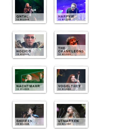
QNTAL
HARPYIE
12 BILDER
10 BILDER
THE
HOCICO
CHAMELEONS
10 BILDER
10 BILDER
NACHTMAHR
VOGELFREY
10 BILDER
10 BILDER
SHIREEN
UTMARKEN
10 BILDER
10 BILDER