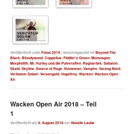
NORD
RAGE
5 BILDER
5 BILDER
VERITATEM
SOLAM
5 BILDER
Veröffentlicht unter
Fotos 2019
|
Verschlagwortet mit
Beyond The
Black
,
Bloodywood
,
Coppelius
,
Fiddler's Green
,
Monstagon
,
Morpholith
,
Mr. Hurley und die Pulveraffen
,
Ragnaröek
,
Sabaton
,
Skald
,
Skyline
,
Source of Rage
,
Stoneman
,
Vampire
,
Varang Nord
,
Veritatem Solam
,
Versengold
,
Vogelfrey
,
Wacken
,
Wacken Open
Air
Wacken Open Air 2018 – Teil
1
Veröffentlicht am
4. August 2018
von
Natalie Laube