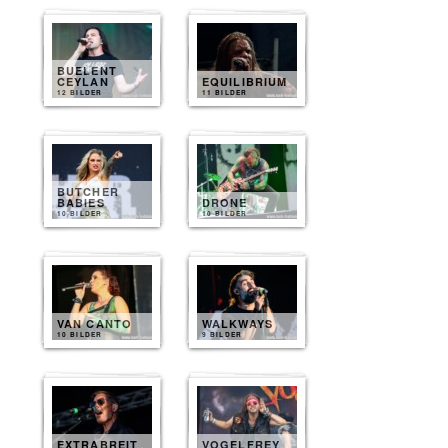
BUELENT
CEYLAN
EQUILIBRIUM
12 BILDER
11 BILDER
BUTCHER
BABIES
DRONE
10 BILDER
10 BILDER
VAN CANTO
WALKWAYS
10 BILDER
9 BILDER
EXTRABREIT
VOGELFREY