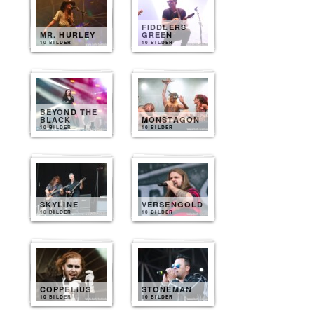
FIDDLERS
MR. HURLEY
GREEN
10 BILDER
10 BILDER
BEYOND THE
BLACK
MONSTAGON
10 BILDER
10 BILDER
SKYLINE
VERSENGOLD
10 BILDER
10 BILDER
COPPELIUS
STONEMAN
10 BILDER
10 BILDER