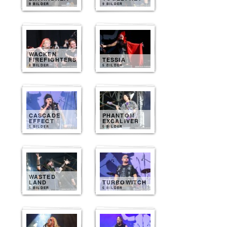
9 BILDER
9 BILDER
WACKEN
FIREFIGHTERS
TESSIA
8 BILDER
5 BILDER
CASCADE
PHANTOM
EFFECT
EXCALIVER
5 BILDER
5 BILDER
WASTED
LAND
TURBOWITCH
5 BILDER
5 BILDER