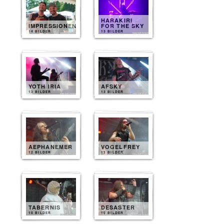
HARAKIRI
IMPRESSIONEN
FOR THE SKY
14 BILDER
13 BILDER
YOTH IRIA
AFSKY
13 BILDER
13 BILDER
AEPHANEMER
VOGELFREY
12 BILDER
12 BILDER
TABERNIS
DESASTER
10 BILDER
10 BILDER