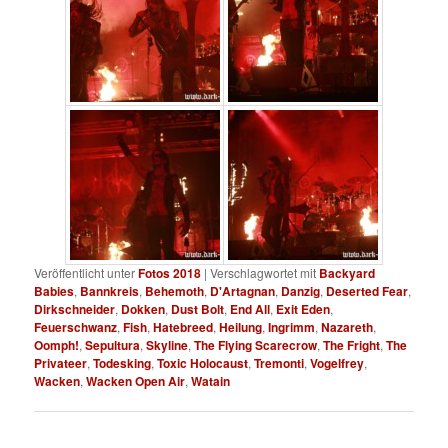
Veröffentlicht unter
Fotos 2018
|
Verschlagwortet mit
Backyard
Babies
,
Bannkreis
,
Behemoth
,
D'Artagnan
,
Danzig
,
Deserted Fear
,
Dirkschneider
,
Dokken
,
Dust Bolt
,
End All
,
Exit Eden
,
Feuerschwanz
,
Fish
,
Hatebreed
,
Heilung
,
Ingrimm
,
Nazareth
,
Oomph!
,
Sepultura
,
Skyline
,
The Flying Scarecrow
,
The Fright
,
The
Privateer
,
Todesking
,
Toxic Holocaust
,
Tremonti
,
Vogelfrey
,
Wacken
,
Wacken Open Air
,
Watain