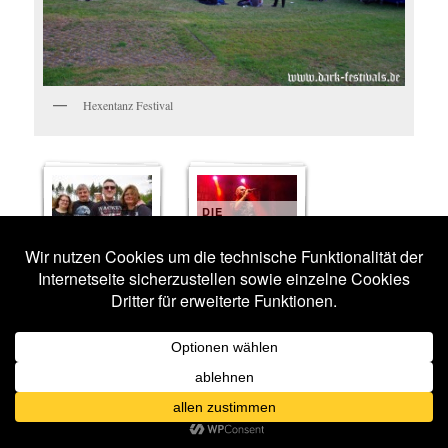
Hexentanz Festival
DIE
APOKALYPTISCHEN
IMPRESSIONEN
REITER
30 BILDER
15 BILDER
FIDDLERS
ASP
GREEN
15 BILDER
12 BILDER