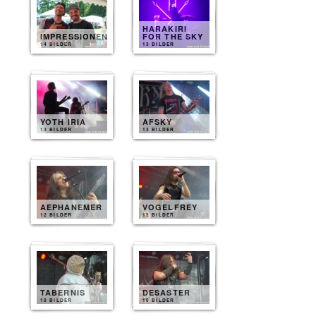
HARAKIRI
IMPRESSIONEN
FOR THE SKY
14 BILDER
13 BILDER
YOTH IRIA
AFSKY
13 BILDER
13 BILDER
AEPHANEMER
VOGELFREY
12 BILDER
12 BILDER
TABERNIS
DESASTER
10 BILDER
10 BILDER