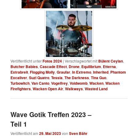
Veröffentlicht unter
Fotos 2024
|
Verschlagwortet mit
Bülent Ceylan
,
Butcher Babies
,
Cascade Effect
,
Drone
,
Equilibrium
,
Etterna
,
Extrabreit
,
Flogging Molly
,
Graufar
,
In Extremo
,
Inherited
,
Phantom
Excaliver
,
Suzi Quatro
,
Tessia
,
The Darkness
,
Tina Guo
,
Turbowitch
,
Van Canto
,
Vogelfrey
,
Voidwomb
,
Wacken
,
Wacken
Firefighters
,
Wacken Open Air
,
Walkways
,
Wasted Land
Wave Gotik Treffen 2023 –
Teil 1
Veröffentlicht am
29. Mai 2023
von
Sven Bähr