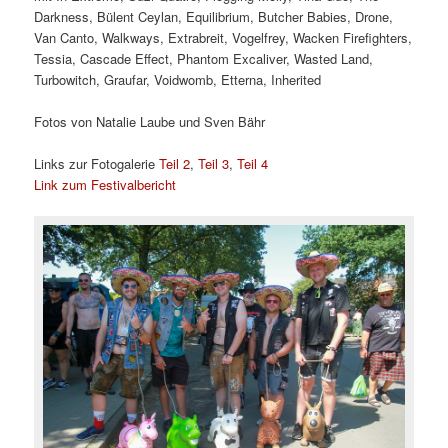
Darkness, Bülent Ceylan, Equilibrium, Butcher Babies, Drone,
Van Canto, Walkways, Extrabreit, Vogelfrey, Wacken Firefighters,
Tessia, Cascade Effect, Phantom Excaliver, Wasted Land,
Turbowitch, Graufar, Voidwomb, Etterna, Inherited
Fotos von Natalie Laube und Sven Bähr
Links zur Fotogalerie
Teil 2
,
Teil 3
,
Teil 4
Link zum Festivalbericht