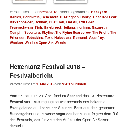
Veröffentlicht unter
Fotos 2018
|
Verschlagwortet mit
Backyard
Babies
,
Bannkreis
,
Behemoth
,
D'Artagnan
,
Danzig
,
Deserted Fear
,
Dirkschneider
,
Dokken
,
Dust Bolt
,
End All
,
Exit Eden
,
Feuerschwanz
,
Fish
,
Hatebreed
,
Heilung
,
Ingrimm
,
Nazareth
,
Oomph!
,
Sepultura
,
Skyline
,
The Flying Scarecrow
,
The Fright
,
The
Privateer
,
Todesking
,
Toxic Holocaust
,
Tremonti
,
Vogelfrey
,
Wacken
,
Wacken Open Air
,
Watain
Hexentanz Festival 2018 –
Festivalbericht
Veröffentlicht am
2. Mai 2018
von
Stefan Frühauf
Vom 27. bis zum 29. April fand im Saarland das 13. Hexentanz
Festival statt. Austragungsort war abermals das bekannte
Eventgelände am Losheimer Stausee. Fans aus dem gesamten
Bundesgebiet und teilweise sogar darüber hinaus folgten dem Ruf
des Festivals, das für viele den Auftakt der Open-Air-Saison
darstellt.