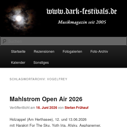
Zum
Zum
Musikmagazin seit 2005
primären
sekundären
Inhalt
Inhalt
springen
springen
DARK-FESTIVALS.DE
Suchen
Hauptmenü
Startseite
Rezensionen
Fotogalerien
Foto-Archiv
Kalender
Sonstiges
SCHLAGWORTARCHIV:
VOGELFREY
Mahlstrom Open Air 2026
Veröffentlicht am
16. Juni 2026
von
Stefan Frühauf
Holzappel (Am Herthasee), 12. und 13.06.2026
mit Harakiri For The Sky, Yoth Iria, Afsky, Aephanemer,