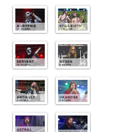
AGRYPNIE
STILLBIRTH
10 BILDER
10 BILDER
SERVANT
WESEN
10 BILDER
8 BILDER
ANTIKVLT
UKANOSE
8 BILDER
8 BILDER
ASTRAL