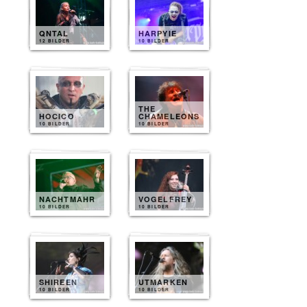
QNTAL
HARPYIE
12 BILDER
10 BILDER
THE
HOCICO
CHAMELEONS
10 BILDER
10 BILDER
NACHTMAHR
VOGELFREY
10 BILDER
10 BILDER
SHIREEN
UTMARKEN
10 BILDER
10 BILDER