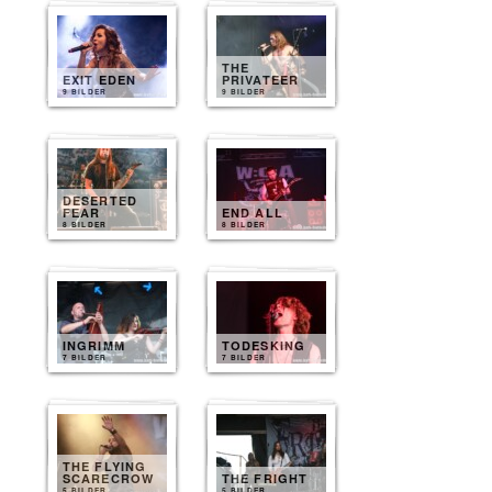
THE
EXIT EDEN
PRIVATEER
9 BILDER
9 BILDER
DESERTED
FEAR
END ALL
8 BILDER
8 BILDER
INGRIMM
TODESKING
7 BILDER
7 BILDER
THE FLYING
SCARECROW
THE FRIGHT
5 BILDER
5 BILDER