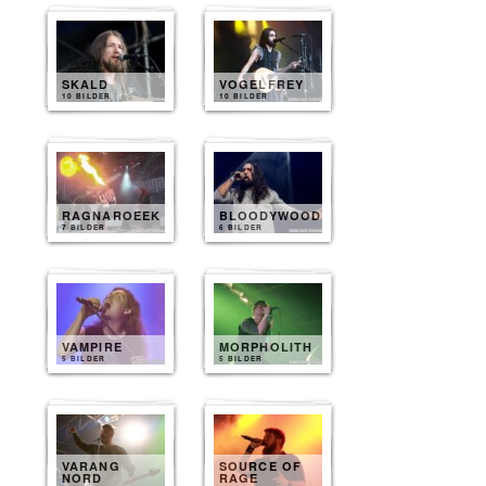
SKALD
VOGELFREY
10 BILDER
10 BILDER
RAGNAROEEK
BLOODYWOOD
7 BILDER
6 BILDER
VAMPIRE
MORPHOLITH
5 BILDER
5 BILDER
VARANG
SOURCE OF
NORD
RAGE