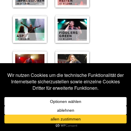
IMPRESSIONEN
REITER
30 BILDER
15 BILDER
FIDDLERS
ASP
GREEN
15 BILDER
12 BILDER
DIARY OF
DREAMS
EISREGEN
12 BILDER
11 BILDER
AGONOIZE
GRAILKNIGHTS
11 BILDER
11 BILDER