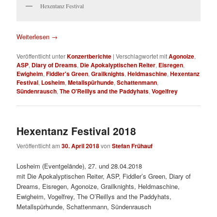
Hexentanz Festival
Weiterlesen
→
Veröffentlicht unter
Konzertberichte
|
Verschlagwortet mit
Agonoize
,
ASP
,
Diary of Dreams
,
Die Apokalyptischen Reiter
,
Eisregen
,
Ewigheim
,
Fiddler's Green
,
Grailknights
,
Heldmaschine
,
Hexentanz
Festival
,
Losheim
,
Metallspürhunde
,
Schattenmann
,
Sündenrausch
,
The O'Reillys and the Paddyhats
,
Vogelfrey
Hexentanz Festival 2018
Veröffentlicht am
30. April 2018
von
Stefan Frühauf
Losheim (Eventgelände), 27. und 28.04.2018
mit Die Apokalyptischen Reiter, ASP, Fiddler’s Green, Diary of
Dreams, Eisregen, Agonoize, Grailknights, Heldmaschine,
Ewigheim, Vogelfrey, The O’Reillys and the Paddyhats,
Metallspürhunde, Schattenmann, Sündenrausch