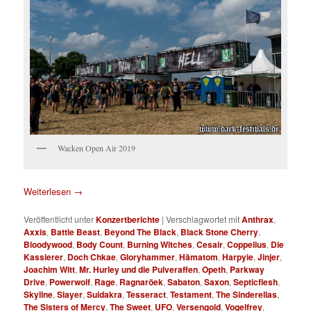
Wacken Open Air 2019
Weiterlesen
→
Veröffentlicht unter
Konzertberichte
|
Verschlagwortet mit
Anthrax
,
Axxis
,
Battle Beast
,
Beyond The Black
,
Black Stone Cherry
,
Bloodywood
,
Body Count
,
Burning Witches
,
Cesair
,
Coppelius
,
Die
Kassierer
,
Doch Chkae
,
Gloryhammer
,
Hämatom
,
Harpyie
,
Jinjer
,
Joachim Witt
,
Mr. Hurley und die Pulveraffen
,
Opeth
,
Parkway
Drive
,
Powerwolf
,
Rage
,
Ragnaröek
,
Sabaton
,
Saxon
,
Septicflesh
,
Skyline
,
Slayer
,
Suidakra
,
Tesseract
,
Testament
,
The Sinderellas
,
The Sisters of Mercy
,
The Sweet
,
UFO
,
Versengold
,
Vogelfrey
,