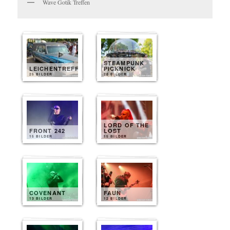
Wave Gotik Treffen
STEAMPUNK
LEICHENTREFF
PICKNICK
25 BILDER
20 BILDER
LORD OF THE
FRONT 242
LOST
15 BILDER
15 BILDER
COVENANT
FAUN
13 BILDER
12 BILDER