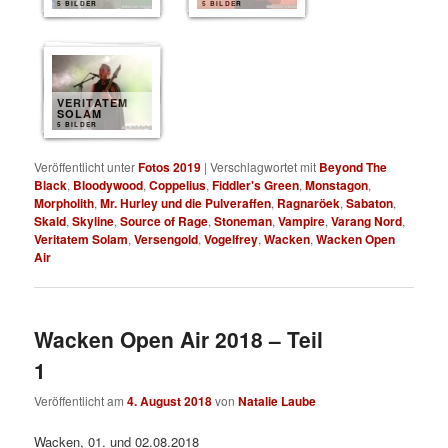
5 BILDER
5 BILDER
VERITATEM
SOLAM
5 BILDER
Veröffentlicht unter
Fotos 2019
|
Verschlagwortet mit
Beyond The
Black
,
Bloodywood
,
Coppelius
,
Fiddler's Green
,
Monstagon
,
Morpholith
,
Mr. Hurley und die Pulveraffen
,
Ragnaröek
,
Sabaton
,
Skald
,
Skyline
,
Source of Rage
,
Stoneman
,
Vampire
,
Varang Nord
,
Veritatem Solam
,
Versengold
,
Vogelfrey
,
Wacken
,
Wacken Open
Air
Wacken Open Air 2018 – Teil
1
Veröffentlicht am
4. August 2018
von
Natalie Laube
Wacken, 01. und 02.08.2018