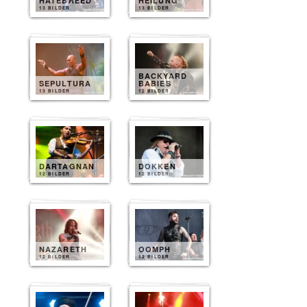
HATEBREED
HEILUNG
13 BILDER
13 BILDER
BACKYARD
SEPULTURA
BABIES
13 BILDER
12 BILDER
DARTAGNAN
DOKKEN
12 BILDER
12 BILDER
NAZARETH
OOMPH
12 BILDER
12 BILDER