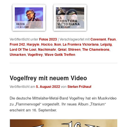
LA
FRONTERA
IKON
VICTORIANA
10 BILDER
10 BILDER
Veröffentlicht unter
Fotos 2023
|
Verschlagwortet mit
Covenant
,
Faun
,
Front 242
,
Harpyie
,
Hocico
,
Ikon
,
La Frontera Victoriana
,
Leipzig
,
Lord Of The Lost
,
Nachtmahr
,
Qntal
,
Shireen
,
The Chameleons
,
Utmarken
,
Vogelfrey
,
Wave Gotik Treffen
Vogelfrey mit neuem Video
Veröffentlicht am
5. August 2022
von
Stefan Frühauf
Die deutsche Mittelalter-Metal-Band Vogelfrey hat ein Musikvideo
zu „Flammenvogel“ vorgestellt. Ihr neues Album „Titanium“
erscheint am 16. September.