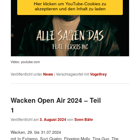
Hier klicken um YouTube-Cookies zu
akzeptieren und den Inhalt zu laden
Video: youtube.com
Veröffentlicht unter
News
|
Verschlagwortet mit
Vogelfrey
Wacken Open Air 2024 – Teil
1
Veröffentlicht am
3. August 2024
von
Sven Bähr
Wacken, 29. bis 31.07.2024
mit In Extremo, Suzi Quatro, Flogging Molly, Tina Guo, The