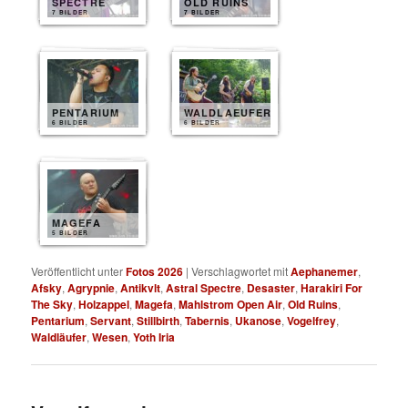
SPECTRE
OLD RUINS
7 BILDER
7 BILDER
PENTARIUM
WALDLAEUFER
6 BILDER
6 BILDER
MAGEFA
5 BILDER
Veröffentlicht unter
Fotos 2026
|
Verschlagwortet mit
Aephanemer
,
Afsky
,
Agrypnie
,
Antikvlt
,
Astral Spectre
,
Desaster
,
Harakiri For
The Sky
,
Holzappel
,
Magefa
,
Mahlstrom Open Air
,
Old Ruins
,
Pentarium
,
Servant
,
Stillbirth
,
Tabernis
,
Ukanose
,
Vogelfrey
,
Waldläufer
,
Wesen
,
Yoth Iria