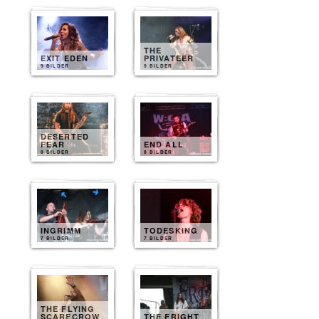
THE
EXIT EDEN
PRIVATEER
9 BILDER
9 BILDER
DESERTED
FEAR
END ALL
8 BILDER
8 BILDER
INGRIMM
TODESKING
7 BILDER
7 BILDER
THE FLYING
SCARECROW
THE FRIGHT