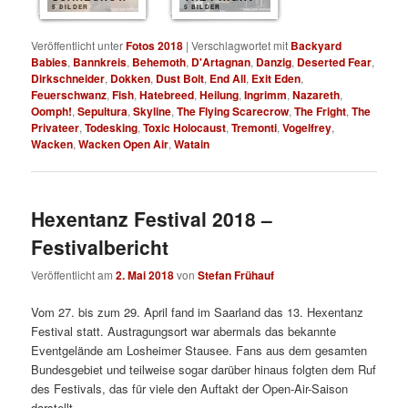
5 BILDER
5 BILDER
Veröffentlicht unter
Fotos 2018
|
Verschlagwortet mit
Backyard
Babies
,
Bannkreis
,
Behemoth
,
D'Artagnan
,
Danzig
,
Deserted Fear
,
Dirkschneider
,
Dokken
,
Dust Bolt
,
End All
,
Exit Eden
,
Feuerschwanz
,
Fish
,
Hatebreed
,
Heilung
,
Ingrimm
,
Nazareth
,
Oomph!
,
Sepultura
,
Skyline
,
The Flying Scarecrow
,
The Fright
,
The
Privateer
,
Todesking
,
Toxic Holocaust
,
Tremonti
,
Vogelfrey
,
Wacken
,
Wacken Open Air
,
Watain
Hexentanz Festival 2018 –
Festivalbericht
Veröffentlicht am
2. Mai 2018
von
Stefan Frühauf
Vom 27. bis zum 29. April fand im Saarland das 13. Hexentanz
Festival statt. Austragungsort war abermals das bekannte
Eventgelände am Losheimer Stausee. Fans aus dem gesamten
Bundesgebiet und teilweise sogar darüber hinaus folgten dem Ruf
des Festivals, das für viele den Auftakt der Open-Air-Saison
darstellt.