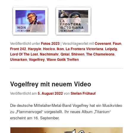
LA
FRONTERA
IKON
VICTORIANA
10 BILDER
10 BILDER
Veröffentlicht unter
Fotos 2023
|
Verschlagwortet mit
Covenant
,
Faun
,
Front 242
,
Harpyie
,
Hocico
,
Ikon
,
La Frontera Victoriana
,
Leipzig
,
Lord Of The Lost
,
Nachtmahr
,
Qntal
,
Shireen
,
The Chameleons
,
Utmarken
,
Vogelfrey
,
Wave Gotik Treffen
Vogelfrey mit neuem Video
Veröffentlicht am
5. August 2022
von
Stefan Frühauf
Die deutsche Mittelalter-Metal-Band Vogelfrey hat ein Musikvideo
zu „Flammenvogel“ vorgestellt. Ihr neues Album „Titanium“
erscheint am 16. September.