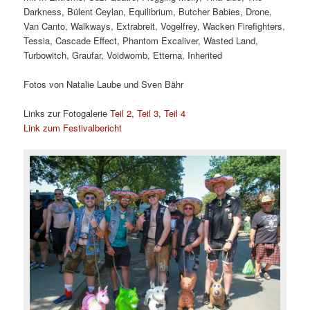
Darkness, Bülent Ceylan, Equilibrium, Butcher Babies, Drone,
Van Canto, Walkways, Extrabreit, Vogelfrey, Wacken Firefighters,
Tessia, Cascade Effect, Phantom Excaliver, Wasted Land,
Turbowitch, Graufar, Voidwomb, Etterna, Inherited
Fotos von Natalie Laube und Sven Bähr
Links zur Fotogalerie
Teil 2
,
Teil 3
,
Teil 4
Link zum Festivalbericht