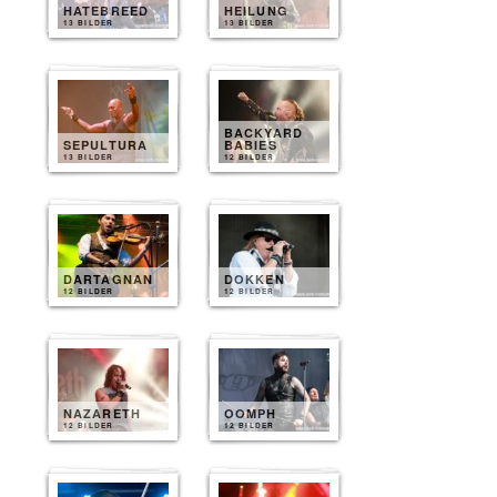
HATEBREED
HEILUNG
13 BILDER
13 BILDER
BACKYARD
SEPULTURA
BABIES
13 BILDER
12 BILDER
DARTAGNAN
DOKKEN
12 BILDER
12 BILDER
NAZARETH
OOMPH
12 BILDER
12 BILDER