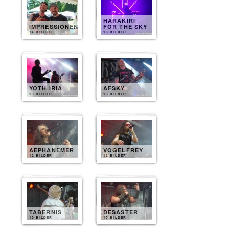
HARAKIRI
IMPRESSIONEN
FOR THE SKY
14 BILDER
13 BILDER
YOTH IRIA
AFSKY
13 BILDER
13 BILDER
AEPHANEMER
VOGELFREY
12 BILDER
12 BILDER
TABERNIS
DESASTER
10 BILDER
10 BILDER