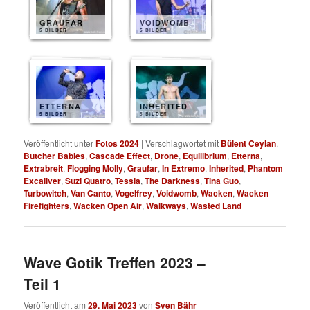
GRAUFAR
VOIDWOMB
5 BILDER
5 BILDER
ETTERNA
INHERITED
5 BILDER
5 BILDER
Veröffentlicht unter
Fotos 2024
|
Verschlagwortet mit
Bülent Ceylan
,
Butcher Babies
,
Cascade Effect
,
Drone
,
Equilibrium
,
Etterna
,
Extrabreit
,
Flogging Molly
,
Graufar
,
In Extremo
,
Inherited
,
Phantom
Excaliver
,
Suzi Quatro
,
Tessia
,
The Darkness
,
Tina Guo
,
Turbowitch
,
Van Canto
,
Vogelfrey
,
Voidwomb
,
Wacken
,
Wacken
Firefighters
,
Wacken Open Air
,
Walkways
,
Wasted Land
Wave Gotik Treffen 2023 –
Teil 1
Veröffentlicht am
29. Mai 2023
von
Sven Bähr