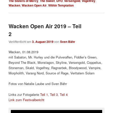
The Sisters of Mercy
,
The Sweet
,
UFO
,
Versengold
,
Vogelfrey
,
Wacken
,
Wacken Open Air
,
Within Temptation
Wacken Open Air 2019 – Teil
2
Veröffentlicht am
3. August 2019
von
Sven Bähr
Wacken, 01.08.2019
mit Sabaton, Mr. Hurley und die Pulveraffen, Fiddler’s Green,
Beyond The Black, Monstagon, Skyline, Versengold, Coppelius,
Stoneman, Skald, Vogelfrey, Ragnaröek, Bloodywood, Vampire,
Morpholith, Varang Nord, Source of Rage, Veritatem Solam
Fotos von Natalie Laube und Sven Bähr
Links zur Fotogalerie
Teil 1
,
Teil 3
,
Teil 4
Link zum Festivalbericht