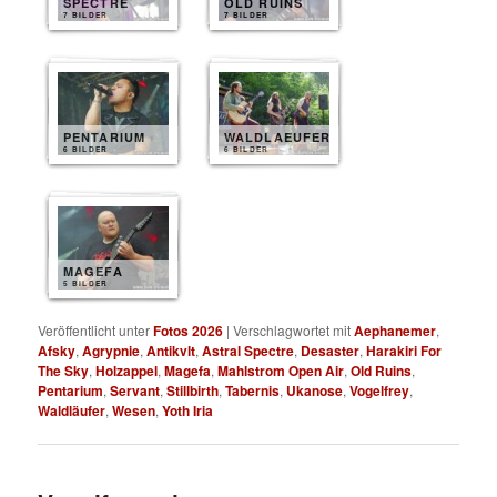
SPECTRE
OLD RUINS
7 BILDER
7 BILDER
PENTARIUM
WALDLAEUFER
6 BILDER
6 BILDER
MAGEFA
5 BILDER
Veröffentlicht unter
Fotos 2026
|
Verschlagwortet mit
Aephanemer
,
Afsky
,
Agrypnie
,
Antikvlt
,
Astral Spectre
,
Desaster
,
Harakiri For
The Sky
,
Holzappel
,
Magefa
,
Mahlstrom Open Air
,
Old Ruins
,
Pentarium
,
Servant
,
Stillbirth
,
Tabernis
,
Ukanose
,
Vogelfrey
,
Waldläufer
,
Wesen
,
Yoth Iria