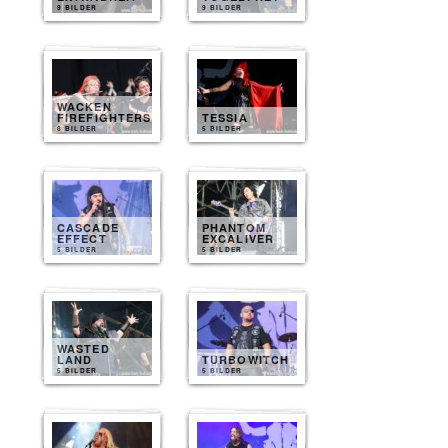
9 BILDER
9 BILDER
WACKEN
FIREFIGHTERS
TESSIA
8 BILDER
5 BILDER
CASCADE
PHANTOM
EFFECT
EXCALIVER
5 BILDER
5 BILDER
WASTED
LAND
TURBOWITCH
5 BILDER
5 BILDER