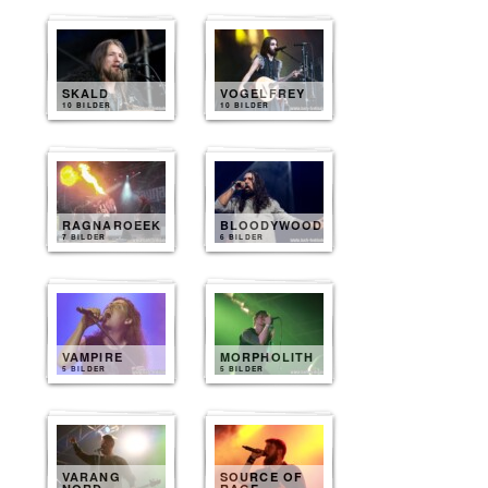
SKALD
VOGELFREY
10 BILDER
10 BILDER
RAGNAROEEK
BLOODYWOOD
7 BILDER
6 BILDER
VAMPIRE
MORPHOLITH
5 BILDER
5 BILDER
VARANG
SOURCE OF