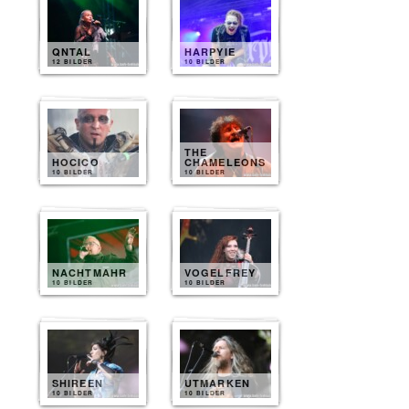
QNTAL
HARPYIE
12 BILDER
10 BILDER
THE
HOCICO
CHAMELEONS
10 BILDER
10 BILDER
NACHTMAHR
VOGELFREY
10 BILDER
10 BILDER
SHIREEN
UTMARKEN
10 BILDER
10 BILDER