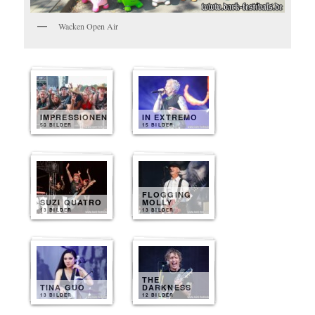
Wacken Open Air
IMPRESSIONEN
IN EXTREMO
50 BILDER
15 BILDER
FLOGGING
SUZI QUATRO
MOLLY
13 BILDER
13 BILDER
THE
TINA GUO
DARKNESS
13 BILDER
12 BILDER