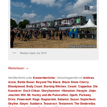
Wacken Open Air 2019
Weiterlesen
→
Veröffentlicht unter
Konzertberichte
|
Verschlagwortet mit
Anthrax
,
Axxis
,
Battle Beast
,
Beyond The Black
,
Black Stone Cherry
,
Bloodywood
,
Body Count
,
Burning Witches
,
Cesair
,
Coppelius
,
Die
Kassierer
,
Doch Chkae
,
Gloryhammer
,
Hämatom
,
Harpyie
,
Jinjer
,
Joachim Witt
,
Mr. Hurley und die Pulveraffen
,
Opeth
,
Parkway
Drive
,
Powerwolf
,
Rage
,
Ragnaröek
,
Sabaton
,
Saxon
,
Septicflesh
,
Skyline
,
Slayer
,
Suidakra
,
Tesseract
,
Testament
,
The Sinderellas
,