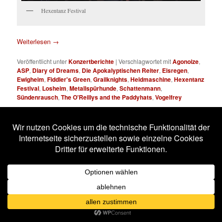
Hexentanz Festival
Weiterlesen
→
Veröffentlicht unter
Konzertberichte
|
Verschlagwortet mit
Agonoize
,
ASP
,
Diary of Dreams
,
Die Apokalyptischen Reiter
,
Eisregen
,
Ewigheim
,
Fiddler's Green
,
Grailknights
,
Heldmaschine
,
Hexentanz
Festival
,
Losheim
,
Metallspürhunde
,
Schattenmann
,
Sündenrausch
,
The O'Reillys and the Paddyhats
,
Vogelfrey
Hexentanz Festival 2018
Veröffentlicht am
30. April 2018
von
Stefan Frühauf
Losheim (Eventgelände), 27. und 28.04.2018
mit Die Apokalyptischen Reiter, ASP, Fiddler’s Green, Diary of
Dreams, Eisregen, Agonoize, Grailknights, Heldmaschine,
Ewigheim, Vogelfrey, The O’Reillys and the Paddyhats,
Metallspürhunde, Schattenmann, Sündenrausch