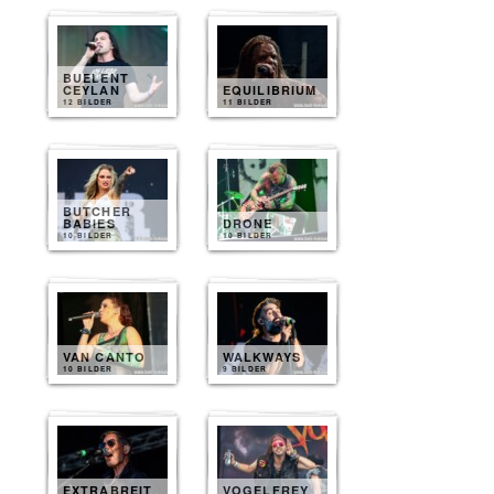
BUELENT
CEYLAN
EQUILIBRIUM
12 BILDER
11 BILDER
BUTCHER
BABIES
DRONE
10 BILDER
10 BILDER
VAN CANTO
WALKWAYS
10 BILDER
9 BILDER
EXTRABREIT
VOGELFREY