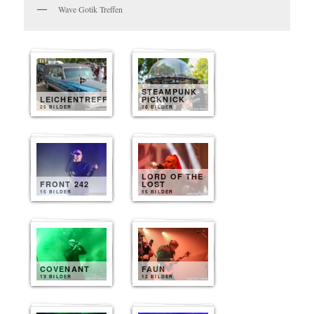
Wave Gotik Treffen
STEAMPUNK
LEICHENTREFF
PICKNICK
25 BILDER
20 BILDER
LORD OF THE
FRONT 242
LOST
15 BILDER
15 BILDER
COVENANT
FAUN
13 BILDER
12 BILDER