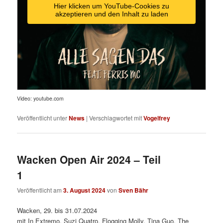
Hier klicken um YouTube-Cookies zu
akzeptieren und den Inhalt zu laden
Video: youtube.com
Veröffentlicht unter
News
|
Verschlagwortet mit
Vogelfrey
Wacken Open Air 2024 – Teil
1
Veröffentlicht am
3. August 2024
von
Sven Bähr
Wacken, 29. bis 31.07.2024
mit In Extremo, Suzi Quatro, Flogging Molly, Tina Guo, The