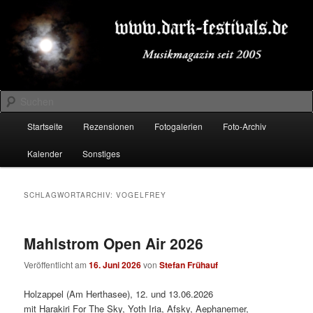
Zum
Zum
Musikmagazin seit 2005
primären
sekundären
Inhalt
Inhalt
springen
springen
DARK-FESTIVALS.DE
Suchen
Hauptmenü
Startseite
Rezensionen
Fotogalerien
Foto-Archiv
Kalender
Sonstiges
SCHLAGWORTARCHIV:
VOGELFREY
Mahlstrom Open Air 2026
Veröffentlicht am
16. Juni 2026
von
Stefan Frühauf
Holzappel (Am Herthasee), 12. und 13.06.2026
mit Harakiri For The Sky, Yoth Iria, Afsky, Aephanemer,