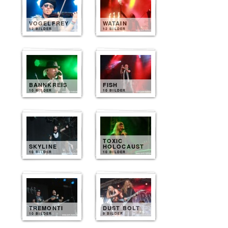
VOGELFREY
WATAIN
12 BILDER
12 BILDER
BANNKREIS
FISH
10 BILDER
10 BILDER
TOXIC
SKYLINE
HOLOCAUST
10 BILDER
10 BILDER
TREMONTI
DUST BOLT
10 BILDER
9 BILDER