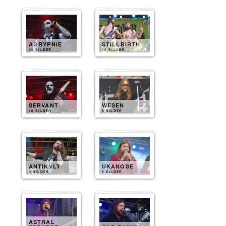
AGRYPNIE
STILLBIRTH
10 BILDER
10 BILDER
SERVANT
WESEN
10 BILDER
8 BILDER
ANTIKVLT
UKANOSE
8 BILDER
8 BILDER
ASTRAL