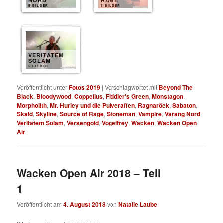
NORD
RAGE
5 BILDER
5 BILDER
VERITATEM
SOLAM
5 BILDER
Veröffentlicht unter
Fotos 2019
|
Verschlagwortet mit
Beyond The
Black
,
Bloodywood
,
Coppelius
,
Fiddler's Green
,
Monstagon
,
Morpholith
,
Mr. Hurley und die Pulveraffen
,
Ragnaröek
,
Sabaton
,
Skald
,
Skyline
,
Source of Rage
,
Stoneman
,
Vampire
,
Varang Nord
,
Veritatem Solam
,
Versengold
,
Vogelfrey
,
Wacken
,
Wacken Open
Air
Wacken Open Air 2018 – Teil
1
Veröffentlicht am
4. August 2018
von
Natalie Laube