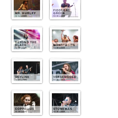
FIDDLERS
MR. HURLEY
GREEN
10 BILDER
10 BILDER
BEYOND THE
BLACK
MONSTAGON
10 BILDER
10 BILDER
SKYLINE
VERSENGOLD
10 BILDER
10 BILDER
COPPELIUS
STONEMAN
10 BILDER
10 BILDER