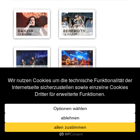
DANZIG
BEHEMOTH
14 BILDER
13 BILDER
DIRKSCHNEIDER
FEUERSCHWANZ
13 BILDER
13 BILDER
HATEBREED
HEILUNG
13 BILDER
13 BILDER