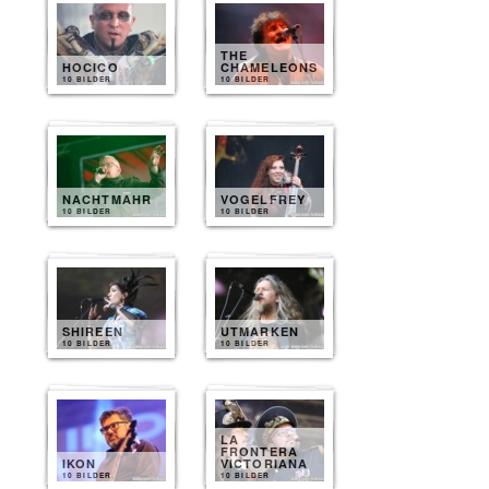
THE
HOCICO
CHAMELEONS
10 BILDER
10 BILDER
NACHTMAHR
VOGELFREY
10 BILDER
10 BILDER
SHIREEN
UTMARKEN
10 BILDER
10 BILDER
LA
FRONTERA
IKON
VICTORIANA
10 BILDER
10 BILDER