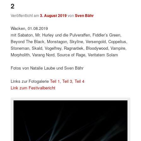
2
Veröffentlicht am
3. August 2019
von
Sven Bähr
Wacken, 01.08.2019
mit Sabaton, Mr. Hurley und die Pulveraffen, Fiddler’s Green,
Beyond The Black, Monstagon, Skyline, Versengold, Coppelius,
Stoneman, Skald, Vogelfrey, Ragnaröek, Bloodywood, Vampire,
Morpholith, Varang Nord, Source of Rage, Veritatem Solam
Fotos von Natalie Laube und Sven Bähr
Links zur Fotogalerie
Teil 1
,
Teil 3
,
Teil 4
Link zum Festivalbericht