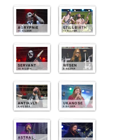
AGRYPNIE
STILLBIRTH
10 BILDER
10 BILDER
SERVANT
WESEN
10 BILDER
8 BILDER
ANTIKVLT
UKANOSE
8 BILDER
8 BILDER
ASTRAL