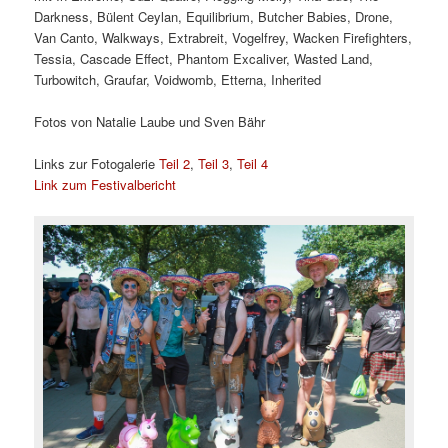
Darkness, Bülent Ceylan, Equilibrium, Butcher Babies, Drone,
Van Canto, Walkways, Extrabreit, Vogelfrey, Wacken Firefighters,
Tessia, Cascade Effect, Phantom Excaliver, Wasted Land,
Turbowitch, Graufar, Voidwomb, Etterna, Inherited
Fotos von Natalie Laube und Sven Bähr
Links zur Fotogalerie
Teil 2
,
Teil 3
,
Teil 4
Link zum Festivalbericht