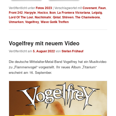
Veröffentlicht unter
Fotos 2023
|
Verschlagwortet mit
Covenant
,
Faun
,
Front 242
,
Harpyie
,
Hocico
,
Ikon
,
La Frontera Victoriana
,
Leipzig
,
Lord Of The Lost
,
Nachtmahr
,
Qntal
,
Shireen
,
The Chameleons
,
Utmarken
,
Vogelfrey
,
Wave Gotik Treffen
Vogelfrey mit neuem Video
Veröffentlicht am
5. August 2022
von
Stefan Frühauf
Die deutsche Mittelalter-Metal-Band Vogelfrey hat ein Musikvideo
zu „Flammenvogel“ vorgestellt. Ihr neues Album „Titanium“
erscheint am 16. September.