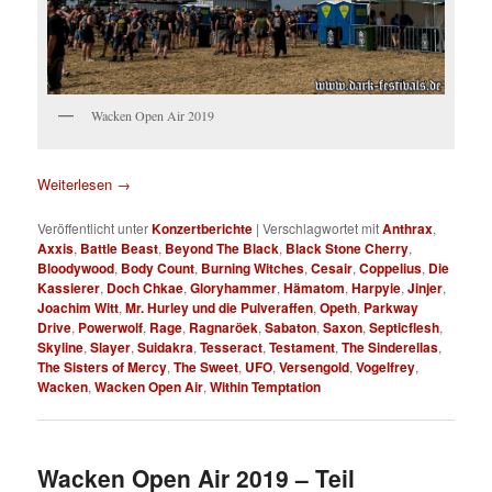
Wacken Open Air 2019
Weiterlesen
→
Veröffentlicht unter
Konzertberichte
|
Verschlagwortet mit
Anthrax
,
Axxis
,
Battle Beast
,
Beyond The Black
,
Black Stone Cherry
,
Bloodywood
,
Body Count
,
Burning Witches
,
Cesair
,
Coppelius
,
Die
Kassierer
,
Doch Chkae
,
Gloryhammer
,
Hämatom
,
Harpyie
,
Jinjer
,
Joachim Witt
,
Mr. Hurley und die Pulveraffen
,
Opeth
,
Parkway
Drive
,
Powerwolf
,
Rage
,
Ragnaröek
,
Sabaton
,
Saxon
,
Septicflesh
,
Skyline
,
Slayer
,
Suidakra
,
Tesseract
,
Testament
,
The Sinderellas
,
The Sisters of Mercy
,
The Sweet
,
UFO
,
Versengold
,
Vogelfrey
,
Wacken
,
Wacken Open Air
,
Within Temptation
Wacken Open Air 2019 – Teil