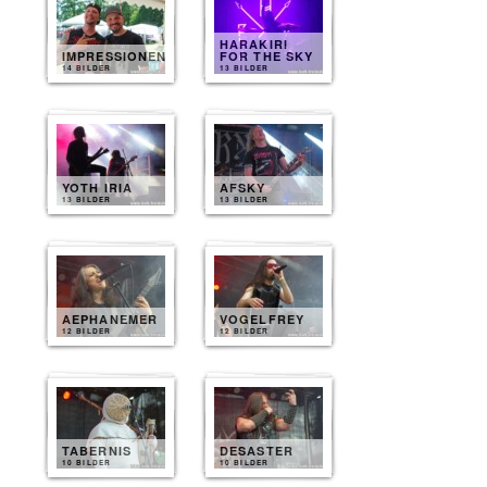
HARAKIRI
IMPRESSIONEN
FOR THE SKY
14 BILDER
13 BILDER
YOTH IRIA
AFSKY
13 BILDER
13 BILDER
AEPHANEMER
VOGELFREY
12 BILDER
12 BILDER
TABERNIS
DESASTER
10 BILDER
10 BILDER