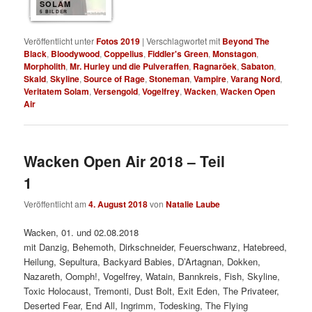
SOLAM
5 BILDER
Veröffentlicht unter
Fotos 2019
|
Verschlagwortet mit
Beyond The
Black
,
Bloodywood
,
Coppelius
,
Fiddler's Green
,
Monstagon
,
Morpholith
,
Mr. Hurley und die Pulveraffen
,
Ragnaröek
,
Sabaton
,
Skald
,
Skyline
,
Source of Rage
,
Stoneman
,
Vampire
,
Varang Nord
,
Veritatem Solam
,
Versengold
,
Vogelfrey
,
Wacken
,
Wacken Open
Air
Wacken Open Air 2018 – Teil
1
Veröffentlicht am
4. August 2018
von
Natalie Laube
Wacken, 01. und 02.08.2018
mit Danzig, Behemoth, Dirkschneider, Feuerschwanz, Hatebreed,
Heilung, Sepultura, Backyard Babies, D’Artagnan, Dokken,
Nazareth, Oomph!, Vogelfrey, Watain, Bannkreis, Fish, Skyline,
Toxic Holocaust, Tremonti, Dust Bolt, Exit Eden, The Privateer,
Deserted Fear, End All, Ingrimm, Todesking, The Flying