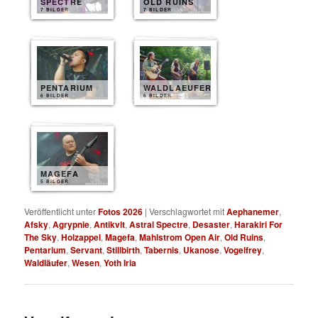
SPECTRE
OLD RUINS
7 BILDER
7 BILDER
PENTARIUM
WALDLAEUFER
6 BILDER
6 BILDER
MAGEFA
5 BILDER
Veröffentlicht unter
Fotos 2026
|
Verschlagwortet mit
Aephanemer
,
Afsky
,
Agrypnie
,
Antikvlt
,
Astral Spectre
,
Desaster
,
Harakiri For
The Sky
,
Holzappel
,
Magefa
,
Mahlstrom Open Air
,
Old Ruins
,
Pentarium
,
Servant
,
Stillbirth
,
Tabernis
,
Ukanose
,
Vogelfrey
,
Waldläufer
,
Wesen
,
Yoth Iria