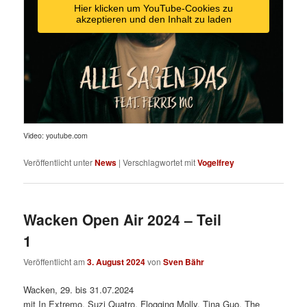
Hier klicken um YouTube-Cookies zu
akzeptieren und den Inhalt zu laden
Video: youtube.com
Veröffentlicht unter
News
|
Verschlagwortet mit
Vogelfrey
Wacken Open Air 2024 – Teil
1
Veröffentlicht am
3. August 2024
von
Sven Bähr
Wacken, 29. bis 31.07.2024
mit In Extremo, Suzi Quatro, Flogging Molly, Tina Guo, The