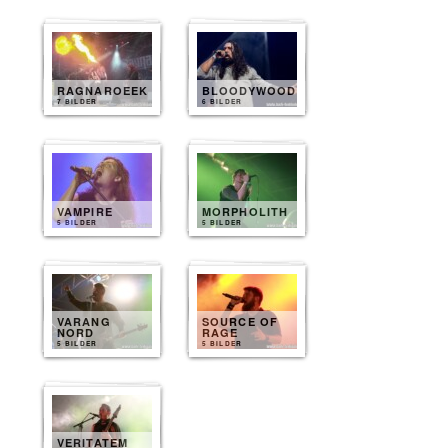
RAGNAROEEK
BLOODYWOOD
7 BILDER
6 BILDER
VAMPIRE
MORPHOLITH
5 BILDER
5 BILDER
VARANG
SOURCE OF
NORD
RAGE
5 BILDER
5 BILDER
VERITATEM