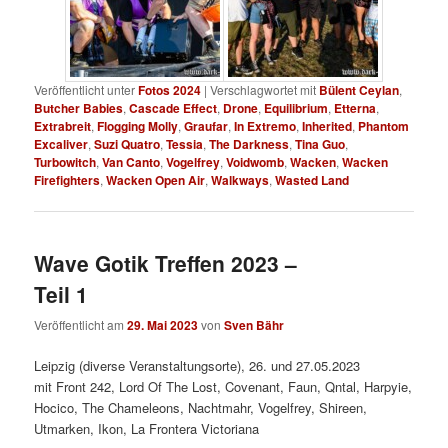
Veröffentlicht unter
Fotos 2024
|
Verschlagwortet mit
Bülent Ceylan
,
Butcher Babies
,
Cascade Effect
,
Drone
,
Equilibrium
,
Etterna
,
Extrabreit
,
Flogging Molly
,
Graufar
,
In Extremo
,
Inherited
,
Phantom
Excaliver
,
Suzi Quatro
,
Tessia
,
The Darkness
,
Tina Guo
,
Turbowitch
,
Van Canto
,
Vogelfrey
,
Voidwomb
,
Wacken
,
Wacken
Firefighters
,
Wacken Open Air
,
Walkways
,
Wasted Land
Wave Gotik Treffen 2023 –
Teil 1
Veröffentlicht am
29. Mai 2023
von
Sven Bähr
Leipzig (diverse Veranstaltungsorte), 26. und 27.05.2023
mit Front 242, Lord Of The Lost, Covenant, Faun, Qntal, Harpyie,
Hocico, The Chameleons, Nachtmahr, Vogelfrey, Shireen,
Utmarken, Ikon, La Frontera Victoriana