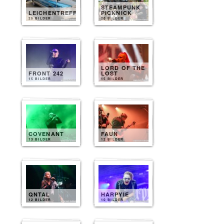
STEAMPUNK
LEICHENTREFF
PICKNICK
25 BILDER
20 BILDER
LORD OF THE
FRONT 242
LOST
15 BILDER
15 BILDER
COVENANT
FAUN
13 BILDER
12 BILDER
QNTAL
HARPYIE
12 BILDER
10 BILDER