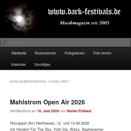
Zum
Zum
Musikmagazin seit 2005
primären
sekundären
Inhalt
Inhalt
springen
springen
DARK-FESTIVALS.DE
Suchen
Hauptmenü
Startseite
Rezensionen
Fotogalerien
Foto-Archiv
Kalender
Sonstiges
SCHLAGWORTARCHIV:
VOGELFREY
Mahlstrom Open Air 2026
Veröffentlicht am
16. Juni 2026
von
Stefan Frühauf
Holzappel (Am Herthasee), 12. und 13.06.2026
mit Harakiri For The Sky, Yoth Iria, Afsky, Aephanemer,