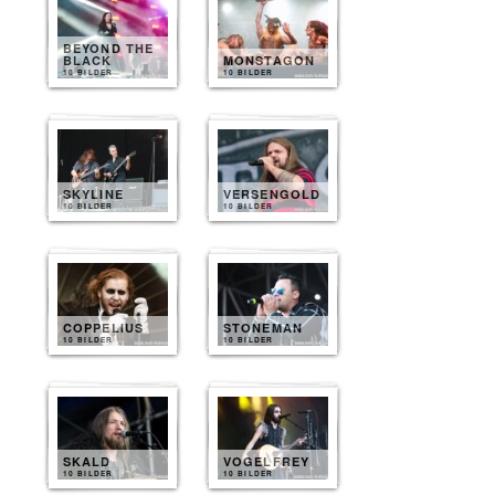
BEYOND THE
BLACK
MONSTAGON
10 BILDER
10 BILDER
SKYLINE
VERSENGOLD
10 BILDER
10 BILDER
COPPELIUS
STONEMAN
10 BILDER
10 BILDER
SKALD
VOGELFREY
10 BILDER
10 BILDER