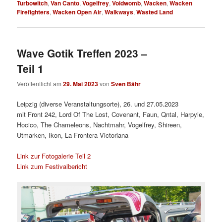
Turbowitch
,
Van Canto
,
Vogelfrey
,
Voidwomb
,
Wacken
,
Wacken
Firefighters
,
Wacken Open Air
,
Walkways
,
Wasted Land
Wave Gotik Treffen 2023 –
Teil 1
Veröffentlicht am
29. Mai 2023
von
Sven Bähr
Leipzig (diverse Veranstaltungsorte), 26. und 27.05.2023
mit Front 242, Lord Of The Lost, Covenant, Faun, Qntal, Harpyie,
Hocico, The Chameleons, Nachtmahr, Vogelfrey, Shireen,
Utmarken, Ikon, La Frontera Victoriana
Link zur Fotogalerie Teil 2
Link zum Festivalbericht