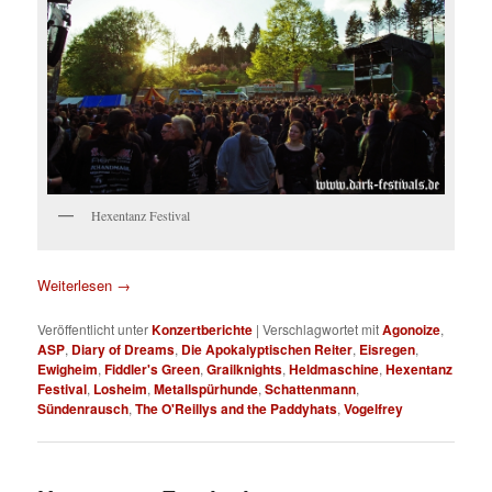
Hexentanz Festival
Weiterlesen
→
Veröffentlicht unter
Konzertberichte
|
Verschlagwortet mit
Agonoize
,
ASP
,
Diary of Dreams
,
Die Apokalyptischen Reiter
,
Eisregen
,
Ewigheim
,
Fiddler's Green
,
Grailknights
,
Heldmaschine
,
Hexentanz
Festival
,
Losheim
,
Metallspürhunde
,
Schattenmann
,
Sündenrausch
,
The O'Reillys and the Paddyhats
,
Vogelfrey