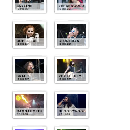
SKYLINE
VERSENGOLD
10 BILDER
10 BILDER
COPPELIUS
STONEMAN
10 BILDER
10 BILDER
SKALD
VOGELFREY
10 BILDER
10 BILDER
RAGNAROEEK
BLOODYWOOD
7 BILDER
6 BILDER