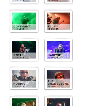
15 BILDER
15 BILDER
COVENANT
FAUN
13 BILDER
12 BILDER
QNTAL
HARPYIE
12 BILDER
10 BILDER
THE
HOCICO
CHAMELEONS
10 BILDER
10 BILDER