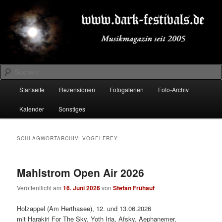
Zum
Zum
Musikmagazin seit 2005
primären
sekundären
Inhalt
Inhalt
springen
springen
DARK-FESTIVALS.DE
Suchen
Hauptmenü
Startseite
Rezensionen
Fotogalerien
Foto-Archiv
Kalender
Sonstiges
SCHLAGWORTARCHIV:
VOGELFREY
Mahlstrom Open Air 2026
Veröffentlicht am
16. Juni 2026
von
Stefan Frühauf
Holzappel (Am Herthasee), 12. und 13.06.2026
mit Harakiri For The Sky, Yoth Iria, Afsky, Aephanemer,