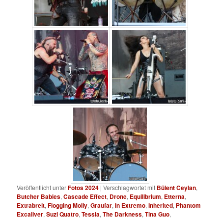
Veröffentlicht unter
Fotos 2024
|
Verschlagwortet mit
Bülent Ceylan
,
Butcher Babies
,
Cascade Effect
,
Drone
,
Equilibrium
,
Etterna
,
Extrabreit
,
Flogging Molly
,
Graufar
,
In Extremo
,
Inherited
,
Phantom
Excaliver
,
Suzi Quatro
,
Tessia
,
The Darkness
,
Tina Guo
,