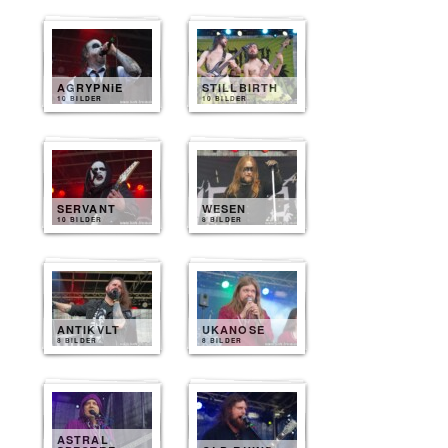
AGRYPNIE
STILLBIRTH
10 BILDER
10 BILDER
SERVANT
WESEN
10 BILDER
8 BILDER
ANTIKVLT
UKANOSE
8 BILDER
8 BILDER
ASTRAL