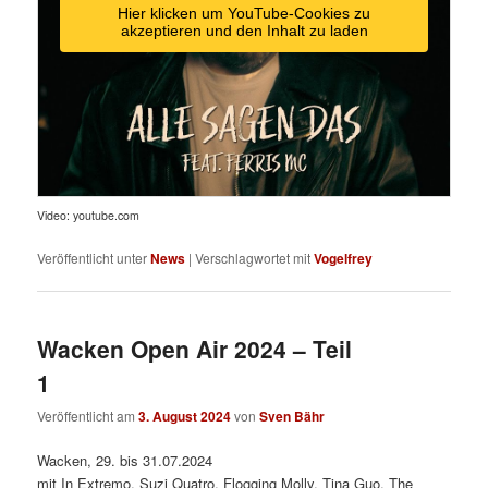
Hier klicken um YouTube-Cookies zu
akzeptieren und den Inhalt zu laden
Video: youtube.com
Veröffentlicht unter
News
|
Verschlagwortet mit
Vogelfrey
Wacken Open Air 2024 – Teil
1
Veröffentlicht am
3. August 2024
von
Sven Bähr
Wacken, 29. bis 31.07.2024
mit In Extremo, Suzi Quatro, Flogging Molly, Tina Guo, The