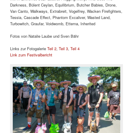
Darkness, Bülent Ceylan, Equilibrium, Butcher Babies, Drone,
Van Canto, Walkways, Extrabreit, Vogelfrey, Wacken Firefighters,
Tessia, Cascade Effect, Phantom Excaliver, Wasted Land,
Turbowitch, Graufar, Voidwomb, Etterna, Inherited
Fotos von Natalie Laube und Sven Bähr
Links zur Fotogalerie
Teil 2
,
Teil 3
,
Teil 4
Link zum Festivalbericht