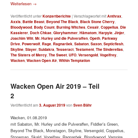
Weiterlesen
→
Veröffentlicht unter
Konzertberichte
|
Verschlagwortet mit
Anthrax
,
Axxis
,
Battle Beast
,
Beyond The Black
,
Black Stone Cherry
,
Bloodywood
,
Body Count
,
Burning Witches
,
Cesair
,
Coppelius
,
Die
Kassierer
,
Doch Chkae
,
Gloryhammer
,
Hämatom
,
Harpyie
,
Jinjer
,
Joachim Witt
,
Mr. Hurley und die Pulveraffen
,
Opeth
,
Parkway
Drive
,
Powerwolf
,
Rage
,
Ragnaröek
,
Sabaton
,
Saxon
,
Septicflesh
,
Skyline
,
Slayer
,
Suidakra
,
Tesseract
,
Testament
,
The Sinderellas
,
The Sisters of Mercy
,
The Sweet
,
UFO
,
Versengold
,
Vogelfrey
,
Wacken
,
Wacken Open Air
,
Within Temptation
Wacken Open Air 2019 – Teil
2
Veröffentlicht am
3. August 2019
von
Sven Bähr
Wacken, 01.08.2019
mit Sabaton, Mr. Hurley und die Pulveraffen, Fiddler’s Green,
Beyond The Black, Monstagon, Skyline, Versengold, Coppelius,
Stoneman, Skald, Vogelfrey, Ragnaröek, Bloodywood, Vampire,