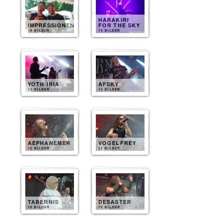
HARAKIRI
IMPRESSIONEN
FOR THE SKY
14 BILDER
13 BILDER
YOTH IRIA
AFSKY
13 BILDER
13 BILDER
AEPHANEMER
VOGELFREY
12 BILDER
12 BILDER
TABERNIS
DESASTER
10 BILDER
10 BILDER