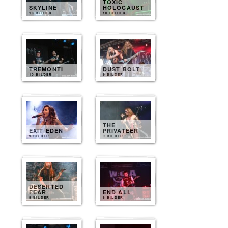
TOXIC
SKYLINE
HOLOCAUST
10 BILDER
10 BILDER
TREMONTI
DUST BOLT
10 BILDER
9 BILDER
THE
EXIT EDEN
PRIVATEER
9 BILDER
9 BILDER
DESERTED
FEAR
END ALL
8 BILDER
8 BILDER