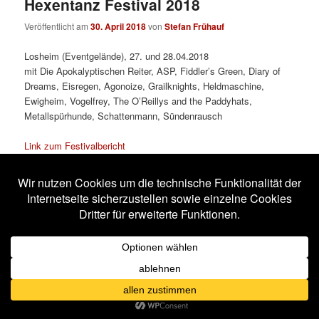
Hexentanz Festival 2018
Veröffentlicht am
30. April 2018
von
Stefan Frühauf
Losheim (Eventgelände), 27. und 28.04.2018
mit Die Apokalyptischen Reiter, ASP, Fiddler’s Green, Diary of
Dreams, Eisregen, Agonoize, Grailknights, Heldmaschine,
Ewigheim, Vogelfrey, The O’Reillys and the Paddyhats,
Metallspürhunde, Schattenmann, Sündenrausch
Link zum Festivalbericht