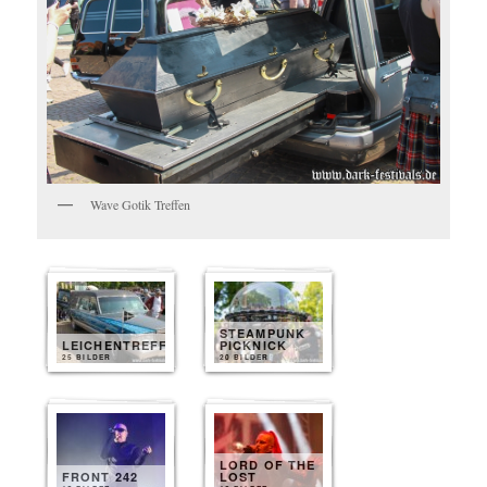
Wave Gotik Treffen
STEAMPUNK
LEICHENTREFF
PICKNICK
25 BILDER
20 BILDER
LORD OF THE
FRONT 242
LOST