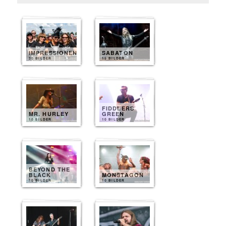
IMPRESSIONEN
SABATON
30 BILDER
15 BILDER
FIDDLERS
MR. HURLEY
GREEN
10 BILDER
10 BILDER
BEYOND THE
BLACK
MONSTAGON
10 BILDER
10 BILDER