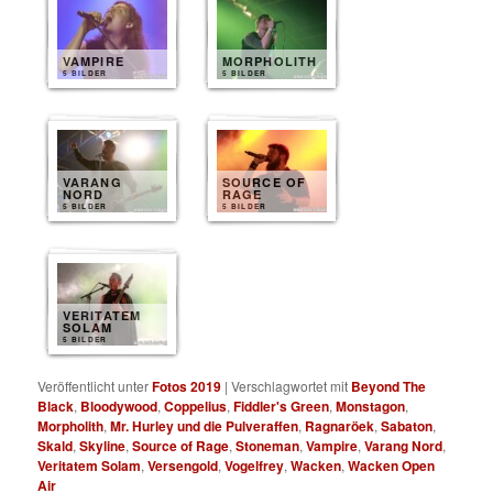
VAMPIRE
MORPHOLITH
5 BILDER
5 BILDER
VARANG
SOURCE OF
NORD
RAGE
5 BILDER
5 BILDER
VERITATEM
SOLAM
5 BILDER
Veröffentlicht unter
Fotos 2019
|
Verschlagwortet mit
Beyond The
Black
,
Bloodywood
,
Coppelius
,
Fiddler's Green
,
Monstagon
,
Morpholith
,
Mr. Hurley und die Pulveraffen
,
Ragnaröek
,
Sabaton
,
Skald
,
Skyline
,
Source of Rage
,
Stoneman
,
Vampire
,
Varang Nord
,
Veritatem Solam
,
Versengold
,
Vogelfrey
,
Wacken
,
Wacken Open
Air