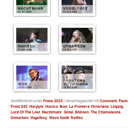
NACHTMAHR
VOGELFREY
10 BILDER
10 BILDER
SHIREEN
UTMARKEN
10 BILDER
10 BILDER
LA
FRONTERA
IKON
VICTORIANA
10 BILDER
10 BILDER
Veröffentlicht unter
Fotos 2023
|
Verschlagwortet mit
Covenant
,
Faun
,
Front 242
,
Harpyie
,
Hocico
,
Ikon
,
La Frontera Victoriana
,
Leipzig
,
Lord Of The Lost
,
Nachtmahr
,
Qntal
,
Shireen
,
The Chameleons
,
Utmarken
,
Vogelfrey
,
Wave Gotik Treffen