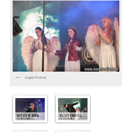
Amphi Festival
NITZER EBB
BLUTENGEL
14 BILDER
14 BILDER