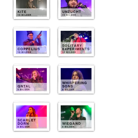
KITE
UNZUCHT
10 BILDER
10 BILDER
SOLITARY
COPPELIUS
EXPERIMENTS
10 BILDER
10 BILDER
WHISPERING
QNTAL
SONS
9 BILDER
8 BILDER
SCARLET
DORN
WIEGAND
8 BILDER
8 BILDER