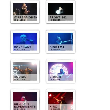
IMPRESSIONEN
FRONT 242
10 BILDER
15 BILDER
COVENANT
DIORAMA
15 BILDER
14 BILDER
HOCICO
CHROM
14 BILDER
13 BILDER
SOLITARY
EXPERIMENTS
X-RX
13 BILDER
13 BILDER