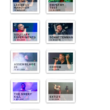
LEBANON
EMPATHY
HANOVER
TEST
12 BILDER
12 BILDER
SOLITARY
EXPERIMENTS
SCHATTENMANN
12 BILDER
10 BILDER
ASSEMBLAGE
23
CHROM
10 BILDER
8 BILDER
THE SWEET
KILL
EXTIZE
8 BILDER
8 BILDER