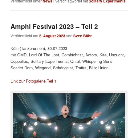
Veröffentlicht unter
News
|
Verschlagwortet mit
Solitary Experiments
Amphi Festival 2023 – Teil 2
Veröffentlicht am
2. August 2023
von
Sven Bähr
Köln (Tanzbrunnen), 30.07.2023
mit OMD, Lord Of The Lost, Combichrist, Actors, Kite, Unzucht,
Coppelius, Solitary Experiments, Qntal, Whispering Sons,
Scarlet Dorn, Wiegand, Schöngeist, Traitrs, Blitz Union
Link zur Fotogalerie Teil 1