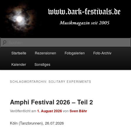
Zum
Zum
Musikmagazin seit 2005
primären
sekundären
Inhalt
Inhalt
springen
springen
DARK-FESTIVALS.DE
Suchen
Hauptmenü
Startseite
Rezensionen
Fotogalerien
Foto-Archiv
Kalender
Sonstiges
SCHLAGWORTARCHIV:
SOLITARY EXPERIMENTS
Amphi Festival 2026 – Teil 2
Veröffentlicht am
1. August 2026
von
Sven Bähr
Köln (Tanzbrunnen), 26.07.2026