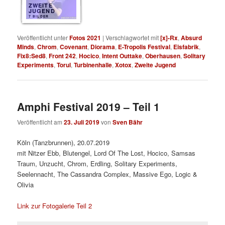
ZWEITE
JUGEND
7 BILDER
Veröffentlicht unter
Fotos 2021
|
Verschlagwortet mit
[x]-Rx
,
Absurd
Minds
,
Chrom
,
Covenant
,
Diorama
,
E-Tropolis Festival
,
Eisfabrik
,
Fix8:Sed8
,
Front 242
,
Hocico
,
Intent Outtake
,
Oberhausen
,
Solitary
Experiments
,
Torul
,
Turbinenhalle
,
Xotox
,
Zweite Jugend
Amphi Festival 2019 – Teil 1
Veröffentlicht am
23. Juli 2019
von
Sven Bähr
Köln (Tanzbrunnen), 20.07.2019
mit Nitzer Ebb, Blutengel, Lord Of The Lost, Hocico, Samsas
Traum, Unzucht, Chrom, Erdling, Solitary Experiments,
Seelennacht, The Cassandra Complex, Massive Ego, Logic &
Olivia
Link zur Fotogalerie Teil 2