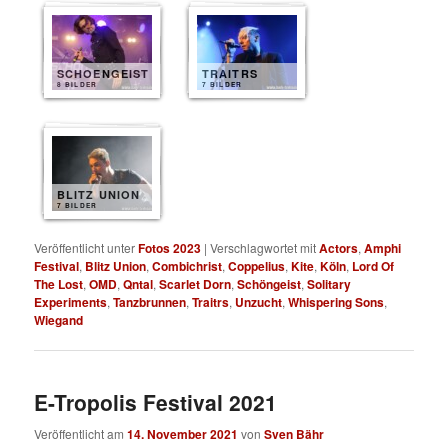
SCHOENGEIST
TRAITRS
8 BILDER
7 BILDER
BLITZ UNION
7 BILDER
Veröffentlicht unter
Fotos 2023
|
Verschlagwortet mit
Actors
,
Amphi
Festival
,
Blitz Union
,
Combichrist
,
Coppelius
,
Kite
,
Köln
,
Lord Of
The Lost
,
OMD
,
Qntal
,
Scarlet Dorn
,
Schöngeist
,
Solitary
Experiments
,
Tanzbrunnen
,
Traitrs
,
Unzucht
,
Whispering Sons
,
Wiegand
E-Tropolis Festival 2021
Veröffentlicht am
14. November 2021
von
Sven Bähr