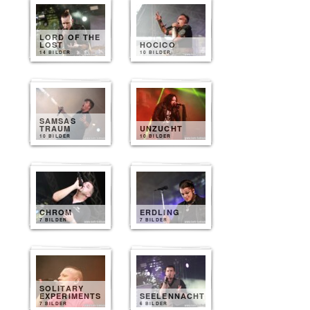
LORD OF THE
LOST
HOCICO
14 BILDER
10 BILDER
SAMSAS
TRAUM
UNZUCHT
10 BILDER
10 BILDER
CHROM
ERDLING
7 BILDER
7 BILDER
SOLITARY
EXPERIMENTS
SEELENNACHT
7 BILDER
6 BILDER