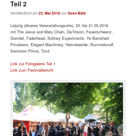
Teil 2
Veröffentlicht am
22. Mai 2018
von
Sven Bähr
Leipzig (diverse Veranstaltungsorte), 20. bis 21.05.2018
mit The Jesus and Mary Chain, De/Vision, Feuerschwanz,
Grendel, Faderhead, Solitary Experiments, Ye Banished
Privateers, Elegant Machinery, Heimataerde, Rummelsnuff,
Xenturion Prime, Torul
Link zur Fotogalerie Teil 1
Link zum Festivalbericht