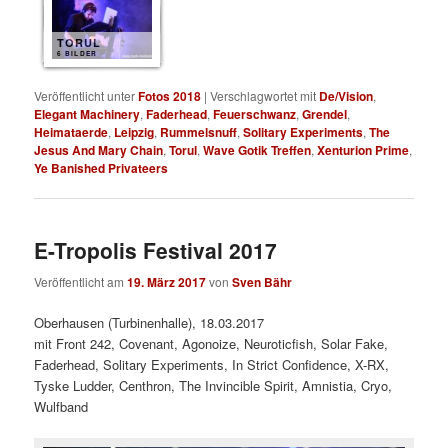
TORUL
6 BILDER
Veröffentlicht unter
Fotos 2018
|
Verschlagwortet mit
De/Vision
,
Elegant Machinery
,
Faderhead
,
Feuerschwanz
,
Grendel
,
Heimataerde
,
Leipzig
,
Rummelsnuff
,
Solitary Experiments
,
The
Jesus And Mary Chain
,
Torul
,
Wave Gotik Treffen
,
Xenturion Prime
,
Ye Banished Privateers
E-Tropolis Festival 2017
Veröffentlicht am
19. März 2017
von
Sven Bähr
Oberhausen (Turbinenhalle), 18.03.2017
mit Front 242, Covenant, Agonoize, Neuroticfish, Solar Fake,
Faderhead, Solitary Experiments, In Strict Confidence, X-RX,
Tyske Ludder, Centhron, The Invincible Spirit, Amnistia, Cryo,
Wulfband