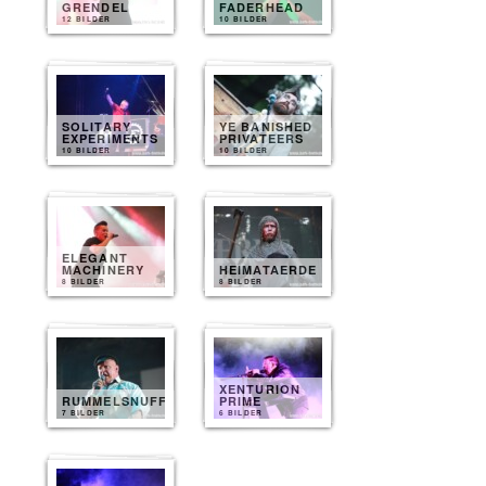
GRENDEL
FADERHEAD
12 BILDER
10 BILDER
SOLITARY
YE BANISHED
EXPERIMENTS
PRIVATEERS
10 BILDER
10 BILDER
ELEGANT
MACHINERY
HEIMATAERDE
8 BILDER
8 BILDER
XENTURION
RUMMELSNUFF
PRIME
7 BILDER
6 BILDER