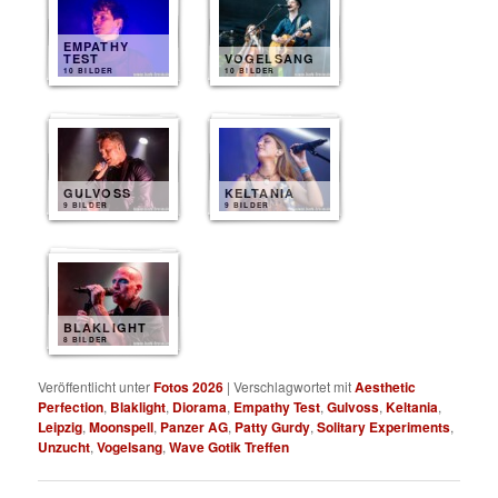
EMPATHY
TEST
VOGELSANG
10 BILDER
10 BILDER
GULVOSS
KELTANIA
9 BILDER
9 BILDER
BLAKLIGHT
8 BILDER
Veröffentlicht unter
Fotos 2026
|
Verschlagwortet mit
Aesthetic
Perfection
,
Blaklight
,
Diorama
,
Empathy Test
,
Gulvoss
,
Keltania
,
Leipzig
,
Moonspell
,
Panzer AG
,
Patty Gurdy
,
Solitary Experiments
,
Unzucht
,
Vogelsang
,
Wave Gotik Treffen