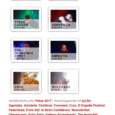
TYSKE
LUDDER
CENTHRON
8 BILDER
8 BILDER
THE
INVINCIBLE
SPIRIT
AMNISTIA
7 BILDER
6 BILDER
CRYO
WULFBAND
6 BILDER
5 BILDER
Veröffentlicht unter
Fotos 2017
|
Verschlagwortet mit
[x]-Rx
,
Agonoize
,
Amnistia
,
Centhron
,
Covenant
,
Cryo
,
E-Tropolis Festival
,
Faderhead
,
Front 242
,
In Strict Confidence
,
Neuroticfish
,
Oberhausen
,
Solar Fake
,
Solitary Experiments
,
The Invincible