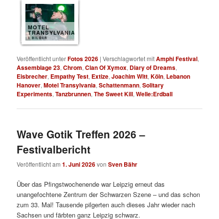
MOTEL
TRANSYLVANIA
8 BILDER
Veröffentlicht unter
Fotos 2026
|
Verschlagwortet mit
Amphi Festival
,
Assemblage 23
,
Chrom
,
Clan Of Xymox
,
Diary of Dreams
,
Eisbrecher
,
Empathy Test
,
Extize
,
Joachim Witt
,
Köln
,
Lebanon
Hanover
,
Motel Transylvania
,
Schattenmann
,
Solitary
Experiments
,
Tanzbrunnen
,
The Sweet Kill
,
Welle:Erdball
Wave Gotik Treffen 2026 –
Festivalbericht
Veröffentlicht am
1. Juni 2026
von
Sven Bähr
Über das Pfingstwochenende war Leipzig erneut das
unangefochtene Zentrum der Schwarzen Szene – und das schon
zum 33. Mal! Tausende pilgerten auch dieses Jahr wieder nach
Sachsen und färbten ganz Leipzig schwarz.