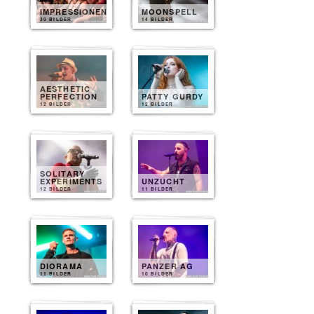
IMPRESSIONEN
MOONSPELL
30 BILDER
14 BILDER
AESTHETIC
PERFECTION
PATTY GURDY
12 BILDER
12 BILDER
SOLITARY
EXPERIMENTS
UNZUCHT
12 BILDER
11 BILDER
DIORAMA
PANZER AG
11 BILDER
10 BILDER