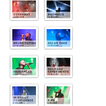
COVENANT
AGONOIZE
14 BILDER
13 BILDER
NEUROTICFISH
SOLAR FAKE
12 BILDER
12 BILDER
SOLITARY
FADERHEAD
EXPERIMENTS
11 BILDER
10 BILDER
IN STRICT
CONFIDENCE
X-RX
9 BILDER
8 BILDER