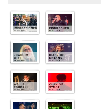
IMPRESSIONEN
EISBRECHER
10 BILDER
15 BILDER
JOACHIM
DIARY OF
WITT
DREAMS
14 BILDER
13 BILDER
WELLE
CLAN OF
ERDBALL
XYMOX
13 BILDER
12 BILDER