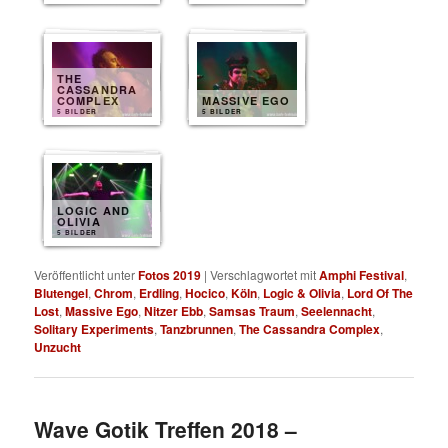
THE
CASSANDRA
COMPLEX
MASSIVE EGO
5 BILDER
5 BILDER
LOGIC AND
OLIVIA
5 BILDER
Veröffentlicht unter
Fotos 2019
|
Verschlagwortet mit
Amphi Festival
,
Blutengel
,
Chrom
,
Erdling
,
Hocico
,
Köln
,
Logic & Olivia
,
Lord Of The
Lost
,
Massive Ego
,
Nitzer Ebb
,
Samsas Traum
,
Seelennacht
,
Solitary Experiments
,
Tanzbrunnen
,
The Cassandra Complex
,
Unzucht
Wave Gotik Treffen 2018 –