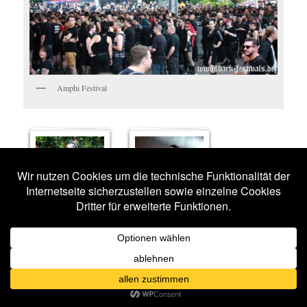
Amphi Festival
IMPRESSIONEN
BLUTENGEL
15 BILDER
15 BILDER
PETER
HEPPNER
TARJA
14 BILDER
14 BILDER