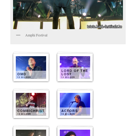
Amphi Festival
LORD OF THE
OMD
LOST
13 BILDER
13 BILDER
COMBICHRIST
ACTORS
13 BILDER
10 BILDER