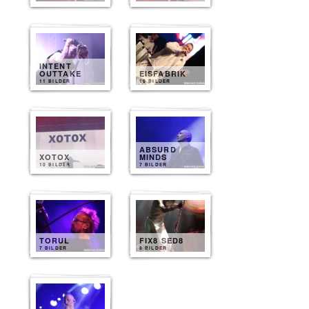
INTENT
OUTTAKE
EISFABRIK
11 BILDER
10 BILDER
ABSURD
XOTOX
MINDS
10 BILDER
7 BILDER
TORUL
FIX8 SED8
7 BILDER
8 BILDER