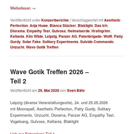
Weiterlesen
→
Veröffentlicht unter
Konzertberichte
|
Verschlagwortet mit
Aesthetic
Perfection
,
Anja Huwe
,
Bianca Stücker
,
Blaklight
,
Das Ich
,
Diorama
,
Empathy Test
,
Gulvoss
,
Heimataerde
,
Hrafngrimr
,
Keltania
,
Kim Wilde
,
Leipzig
,
Panzer AG
,
Patenbrigade: Wolff
,
Patty
Gurdy
,
Solar Fake
,
Solitary Experiments
,
Suivide Commando
,
Unzucht
,
Wave Gotik Treffen
Wave Gotik Treffen 2026 –
Teil 2
Veröffentlicht am
29. Mai 2026
von
Sven Bähr
Leipzig (diverse Veranstaltungsorte), 24. und 25.05.2026
mit Moonspell, Aesthetic Perfection, Patty Gurdy, Solitary
Experiments, Unzucht, Diorama, Panzer AG, Empathy Test,
Vogelsang, Gulvoss, Keltania, Blaklight
Link zur Fotogalerie Teil 1