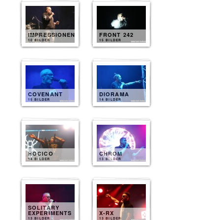
IMPRESSIONEN
FRONT 242
10 BILDER
15 BILDER
COVENANT
DIORAMA
15 BILDER
14 BILDER
HOCICO
CHROM
14 BILDER
13 BILDER
SOLITARY
EXPERIMENTS
X-RX
13 BILDER
13 BILDER