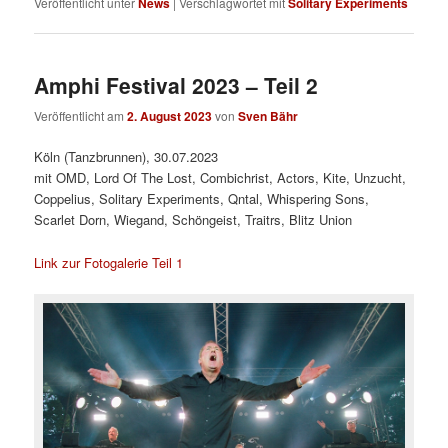
Veröffentlicht unter
News
|
Verschlagwortet mit
Solitary Experiments
Amphi Festival 2023 – Teil 2
Veröffentlicht am
2. August 2023
von
Sven Bähr
Köln (Tanzbrunnen), 30.07.2023
mit OMD, Lord Of The Lost, Combichrist, Actors, Kite, Unzucht,
Coppelius, Solitary Experiments, Qntal, Whispering Sons,
Scarlet Dorn, Wiegand, Schöngeist, Traitrs, Blitz Union
Link zur Fotogalerie Teil 1