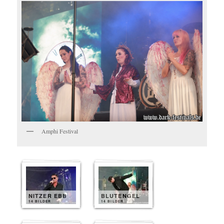
Amphi Festival
NITZER EBB
BLUTENGEL
14 BILDER
14 BILDER