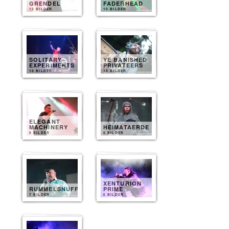
GRENDEL
FADERHEAD
12 BILDER
10 BILDER
SOLITARY
YE BANISHED
EXPERIMENTS
PRIVATEERS
10 BILDER
10 BILDER
ELEGANT
MACHINERY
HEIMATAERDE
8 BILDER
8 BILDER
XENTURION
RUMMELSNUFF
PRIME
7 BILDER
6 BILDER