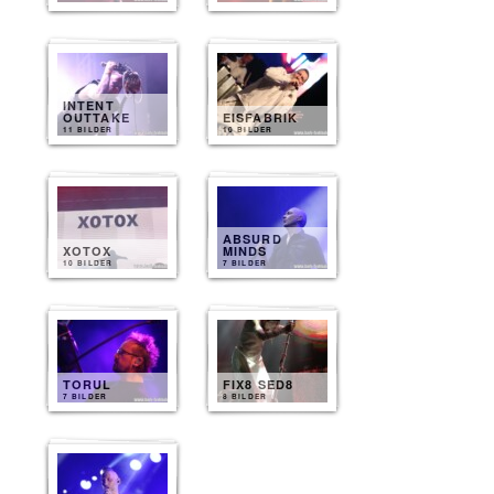
INTENT
OUTTAKE
EISFABRIK
11 BILDER
10 BILDER
ABSURD
XOTOX
MINDS
10 BILDER
7 BILDER
TORUL
FIX8 SED8
7 BILDER
8 BILDER