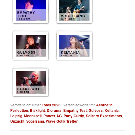
EMPATHY
TEST
VOGELSANG
10 BILDER
10 BILDER
GULVOSS
KELTANIA
9 BILDER
9 BILDER
BLAKLIGHT
8 BILDER
Veröffentlicht unter
Fotos 2026
|
Verschlagwortet mit
Aesthetic
Perfection
,
Blaklight
,
Diorama
,
Empathy Test
,
Gulvoss
,
Keltania
,
Leipzig
,
Moonspell
,
Panzer AG
,
Patty Gurdy
,
Solitary Experiments
,
Unzucht
,
Vogelsang
,
Wave Gotik Treffen