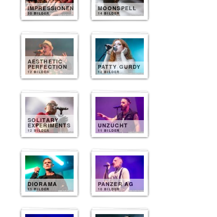
IMPRESSIONEN
MOONSPELL
30 BILDER
14 BILDER
AESTHETIC
PERFECTION
PATTY GURDY
12 BILDER
12 BILDER
SOLITARY
EXPERIMENTS
UNZUCHT
12 BILDER
11 BILDER
DIORAMA
PANZER AG
11 BILDER
10 BILDER