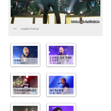
Amphi Festival
LORD OF THE
OMD
LOST
13 BILDER
13 BILDER
COMBICHRIST
ACTORS
13 BILDER
10 BILDER