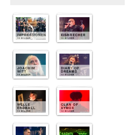
IMPRESSIONEN
EISBRECHER
10 BILDER
15 BILDER
JOACHIM
DIARY OF
WITT
DREAMS
14 BILDER
13 BILDER
WELLE
CLAN OF
ERDBALL
XYMOX
13 BILDER
12 BILDER