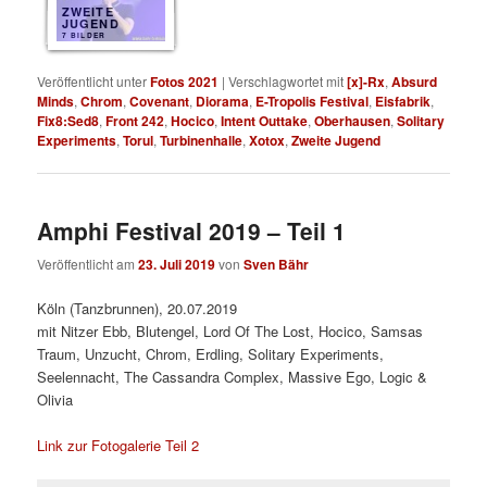
ZWEITE
JUGEND
7 BILDER
Veröffentlicht unter
Fotos 2021
|
Verschlagwortet mit
[x]-Rx
,
Absurd
Minds
,
Chrom
,
Covenant
,
Diorama
,
E-Tropolis Festival
,
Eisfabrik
,
Fix8:Sed8
,
Front 242
,
Hocico
,
Intent Outtake
,
Oberhausen
,
Solitary
Experiments
,
Torul
,
Turbinenhalle
,
Xotox
,
Zweite Jugend
Amphi Festival 2019 – Teil 1
Veröffentlicht am
23. Juli 2019
von
Sven Bähr
Köln (Tanzbrunnen), 20.07.2019
mit Nitzer Ebb, Blutengel, Lord Of The Lost, Hocico, Samsas
Traum, Unzucht, Chrom, Erdling, Solitary Experiments,
Seelennacht, The Cassandra Complex, Massive Ego, Logic &
Olivia
Link zur Fotogalerie Teil 2