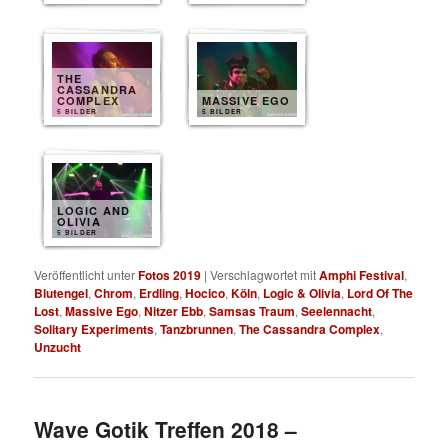
THE
CASSANDRA
COMPLEX
MASSIVE EGO
5 BILDER
5 BILDER
LOGIC AND
OLIVIA
5 BILDER
Veröffentlicht unter
Fotos 2019
|
Verschlagwortet mit
Amphi Festival
,
Blutengel
,
Chrom
,
Erdling
,
Hocico
,
Köln
,
Logic & Olivia
,
Lord Of The
Lost
,
Massive Ego
,
Nitzer Ebb
,
Samsas Traum
,
Seelennacht
,
Solitary Experiments
,
Tanzbrunnen
,
The Cassandra Complex
,
Unzucht
Wave Gotik Treffen 2018 –