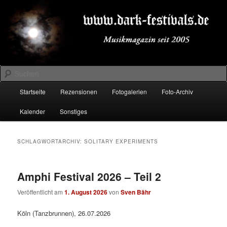
Zum
Zum
Musikmagazin seit 2005
primären
sekundären
Inhalt
Inhalt
springen
springen
DARK-FESTIVALS.DE
Suchen
Hauptmenü
Startseite
Rezensionen
Fotogalerien
Foto-Archiv
Kalender
Sonstiges
SCHLAGWORTARCHIV:
SOLITARY EXPERIMENTS
Amphi Festival 2026 – Teil 2
Veröffentlicht am
1. August 2026
von
Sven Bähr
Köln (Tanzbrunnen), 26.07.2026