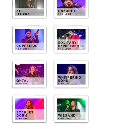
KITE
UNZUCHT
10 BILDER
10 BILDER
SOLITARY
COPPELIUS
EXPERIMENTS
10 BILDER
10 BILDER
WHISPERING
QNTAL
SONS
9 BILDER
8 BILDER
SCARLET
DORN
WIEGAND
8 BILDER
8 BILDER