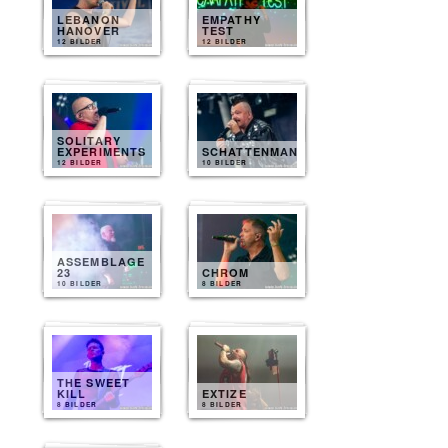
LEBANON
EMPATHY
HANOVER
TEST
12 BILDER
12 BILDER
SOLITARY
EXPERIMENTS
SCHATTENMANN
12 BILDER
10 BILDER
ASSEMBLAGE
23
CHROM
10 BILDER
8 BILDER
THE SWEET
KILL
EXTIZE
8 BILDER
8 BILDER