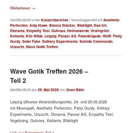
Weiterlesen
→
Veröffentlicht unter
Konzertberichte
|
Verschlagwortet mit
Aesthetic
Perfection
,
Anja Huwe
,
Bianca Stücker
,
Blaklight
,
Das Ich
,
Diorama
,
Empathy Test
,
Gulvoss
,
Heimataerde
,
Hrafngrimr
,
Keltania
,
Kim Wilde
,
Leipzig
,
Panzer AG
,
Patenbrigade: Wolff
,
Patty
Gurdy
,
Solar Fake
,
Solitary Experiments
,
Suivide Commando
,
Unzucht
,
Wave Gotik Treffen
Wave Gotik Treffen 2026 –
Teil 2
Veröffentlicht am
29. Mai 2026
von
Sven Bähr
Leipzig (diverse Veranstaltungsorte), 24. und 25.05.2026
mit Moonspell, Aesthetic Perfection, Patty Gurdy, Solitary
Experiments, Unzucht, Diorama, Panzer AG, Empathy Test,
Vogelsang, Gulvoss, Keltania, Blaklight
Link zur Fotogalerie Teil 1