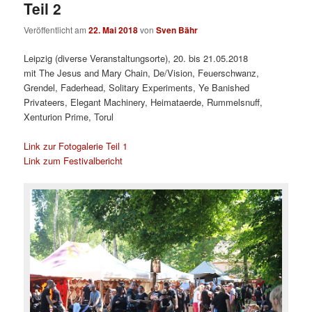
Teil 2
Veröffentlicht am
22. Mai 2018
von
Sven Bähr
Leipzig (diverse Veranstaltungsorte), 20. bis 21.05.2018
mit The Jesus and Mary Chain, De/Vision, Feuerschwanz,
Grendel, Faderhead, Solitary Experiments, Ye Banished
Privateers, Elegant Machinery, Heimataerde, Rummelsnuff,
Xenturion Prime, Torul
Link zur Fotogalerie Teil 1
Link zum Festivalbericht