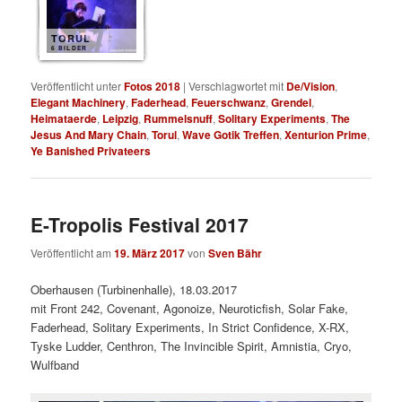
TORUL
6 BILDER
Veröffentlicht unter
Fotos 2018
|
Verschlagwortet mit
De/Vision
,
Elegant Machinery
,
Faderhead
,
Feuerschwanz
,
Grendel
,
Heimataerde
,
Leipzig
,
Rummelsnuff
,
Solitary Experiments
,
The
Jesus And Mary Chain
,
Torul
,
Wave Gotik Treffen
,
Xenturion Prime
,
Ye Banished Privateers
E-Tropolis Festival 2017
Veröffentlicht am
19. März 2017
von
Sven Bähr
Oberhausen (Turbinenhalle), 18.03.2017
mit Front 242, Covenant, Agonoize, Neuroticfish, Solar Fake,
Faderhead, Solitary Experiments, In Strict Confidence, X-RX,
Tyske Ludder, Centhron, The Invincible Spirit, Amnistia, Cryo,
Wulfband