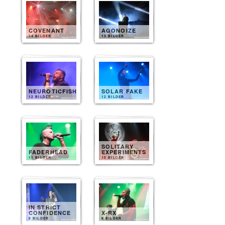
COVENANT
AGONOIZE
14 BILDER
13 BILDER
NEUROTICFISH
SOLAR FAKE
12 BILDER
12 BILDER
SOLITARY
FADERHEAD
EXPERIMENTS
11 BILDER
10 BILDER
IN STRICT
CONFIDENCE
X-RX
9 BILDER
8 BILDER