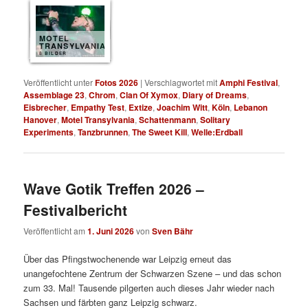
MOTEL
TRANSYLVANIA
8 BILDER
Veröffentlicht unter
Fotos 2026
|
Verschlagwortet mit
Amphi Festival
,
Assemblage 23
,
Chrom
,
Clan Of Xymox
,
Diary of Dreams
,
Eisbrecher
,
Empathy Test
,
Extize
,
Joachim Witt
,
Köln
,
Lebanon
Hanover
,
Motel Transylvania
,
Schattenmann
,
Solitary
Experiments
,
Tanzbrunnen
,
The Sweet Kill
,
Welle:Erdball
Wave Gotik Treffen 2026 –
Festivalbericht
Veröffentlicht am
1. Juni 2026
von
Sven Bähr
Über das Pfingstwochenende war Leipzig erneut das
unangefochtene Zentrum der Schwarzen Szene – und das schon
zum 33. Mal! Tausende pilgerten auch dieses Jahr wieder nach
Sachsen und färbten ganz Leipzig schwarz.