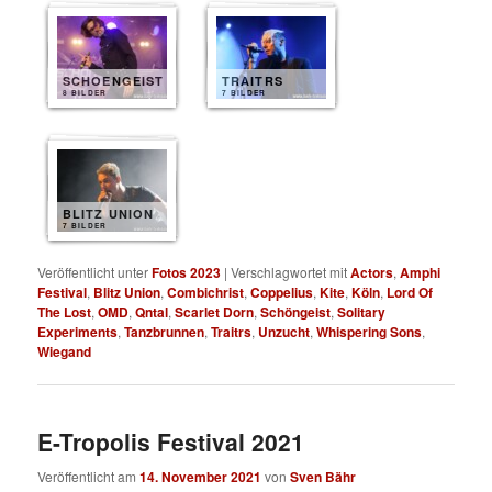
SCHOENGEIST
TRAITRS
8 BILDER
7 BILDER
BLITZ UNION
7 BILDER
Veröffentlicht unter
Fotos 2023
|
Verschlagwortet mit
Actors
,
Amphi
Festival
,
Blitz Union
,
Combichrist
,
Coppelius
,
Kite
,
Köln
,
Lord Of
The Lost
,
OMD
,
Qntal
,
Scarlet Dorn
,
Schöngeist
,
Solitary
Experiments
,
Tanzbrunnen
,
Traitrs
,
Unzucht
,
Whispering Sons
,
Wiegand
E-Tropolis Festival 2021
Veröffentlicht am
14. November 2021
von
Sven Bähr