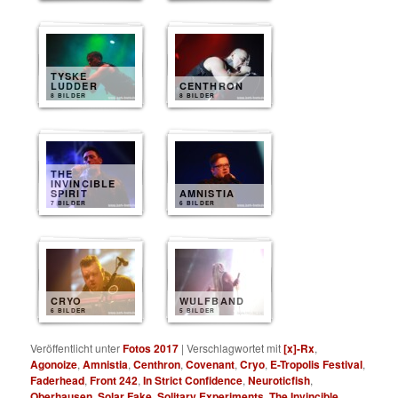
TYSKE
LUDDER
CENTHRON
8 BILDER
8 BILDER
THE
INVINCIBLE
SPIRIT
AMNISTIA
7 BILDER
6 BILDER
CRYO
WULFBAND
6 BILDER
5 BILDER
Veröffentlicht unter
Fotos 2017
|
Verschlagwortet mit
[x]-Rx
,
Agonoize
,
Amnistia
,
Centhron
,
Covenant
,
Cryo
,
E-Tropolis Festival
,
Faderhead
,
Front 242
,
In Strict Confidence
,
Neuroticfish
,
Oberhausen
,
Solar Fake
,
Solitary Experiments
,
The Invincible