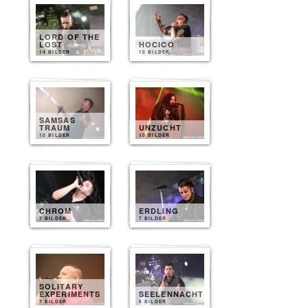
LORD OF THE
LOST
HOCICO
14 BILDER
10 BILDER
SAMSAS
TRAUM
UNZUCHT
10 BILDER
10 BILDER
CHROM
ERDLING
7 BILDER
7 BILDER
SOLITARY
EXPERIMENTS
SEELENNACHT
7 BILDER
6 BILDER