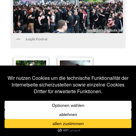
Amphi Festival
IMPRESSIONEN
BLUTENGEL
15 BILDER
15 BILDER
PETER
HEPPNER
TARJA
14 BILDER
14 BILDER