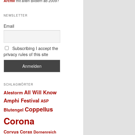
Archiv
mit alten Bildern ab 2009?
NEWSLETTER
Email
Subscribing I accept the
privacy rules of this site
SCHLAGWÖRTER
All Will Know
Alestorm
Amphi Festival
ASP
Coppelius
Blutengel
Corona
Corvus Corax
Dornenreich