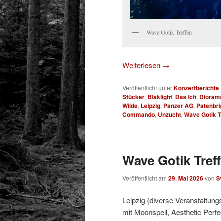
Wave Gotik Treffen
Weiterlesen
→
Veröffentlicht unter
Konzertberichte
Stücker
,
Blaklight
,
Das Ich
,
Dioram
Wilde
,
Leipzig
,
Panzer AG
,
Patenbri
Commando
,
Unzucht
,
Wave Gotik T
Wave Gotik Treff
Veröffentlicht am
29. Mai 2026
von
S
Leipzig (diverse Veranstaltung
mit Moonspell, Aesthetic Perfe