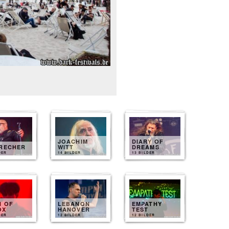
JOACHIM
DIARY OF
BRECHER
WITT
DREAMS
DER
14 BILDER
13 BILDER
N OF
LEBANON
EMPATHY
OX
HANOVER
TEST
DER
12 BILDER
12 BILDER