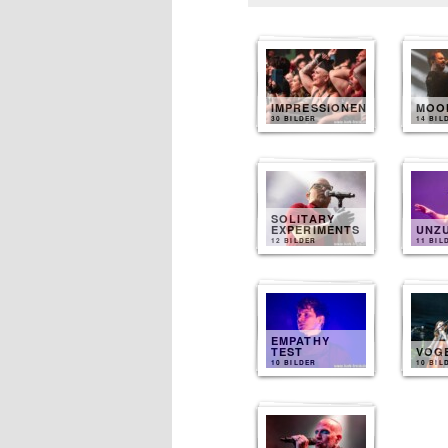
IMPRESSIONEN
MOO
30 BILDER
14 BIL
SOLITARY
EXPERIMENTS
UNZ
12 BILDER
11 BIL
EMPATHY
TEST
VOG
10 BILDER
10 BIL