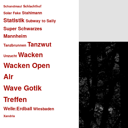
Schlachthof
Schandmaul
Stahlmann
Solar Fake
Statistik
Subway to Sally
Super Schwarzes
Mannheim
Tanzwut
Tanzbrunnen
Wacken
Unzucht
Wacken Open
Air
Wave Gotik
Treffen
Welle:Erdball
Wiesbaden
Xandria