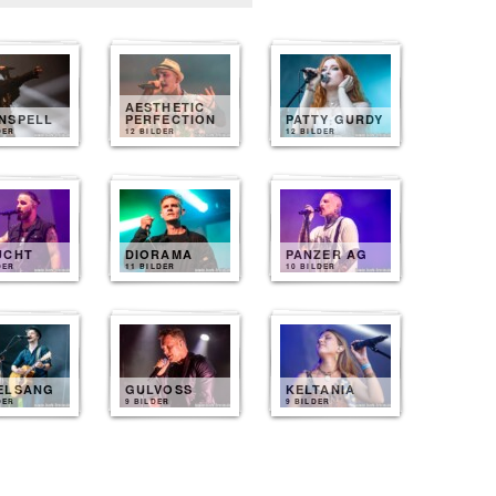
AESTHETIC
NSPELL
PERFECTION
PATTY GURDY
DER
12 BILDER
12 BILDER
UCHT
DIORAMA
PANZER AG
DER
11 BILDER
10 BILDER
ELSANG
GULVOSS
KELTANIA
DER
9 BILDER
9 BILDER