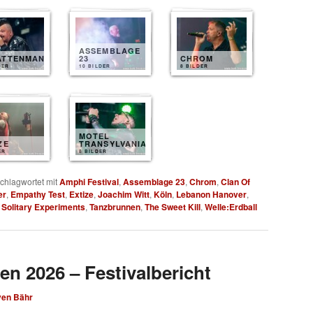
ASSEMBLAGE
ATTENMANN
23
CHROM
DER
10 BILDER
8 BILDER
MOTEL
ZE
TRANSYLVANIA
ER
8 BILDER
chlagwortet mit
Amphi Festival
,
Assemblage 23
,
Chrom
,
Clan Of
er
,
Empathy Test
,
Extize
,
Joachim Witt
,
Köln
,
Lebanon Hanover
,
,
Solitary Experiments
,
Tanzbrunnen
,
The Sweet Kill
,
Welle:Erdball
en 2026 – Festivalbericht
ven Bähr