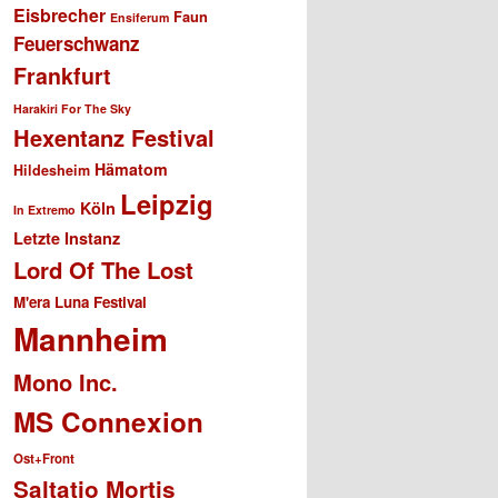
Eisbrecher
Faun
Ensiferum
Feuerschwanz
Frankfurt
Harakiri For The Sky
Hexentanz Festival
Hämatom
Hildesheim
Leipzig
Köln
In Extremo
Letzte Instanz
Lord Of The Lost
M'era Luna Festival
Mannheim
Mono Inc.
MS Connexion
Ost+Front
Saltatio Mortis