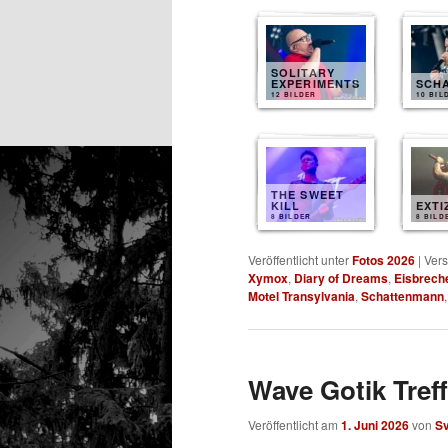
SOLITARY
EXPERIMENTS
SCH
12 BILDER
10 BIL
THE SWEET
KILL
EXTI
8 BILDER
8 BILD
Veröffentlicht unter
Fotos 2026
|
Vers
Xymox
,
Diary of Dreams
,
Eisbrech
Motel Transylvania
,
Schattenmann
Wave Gotik Treff
Veröffentlicht am
1. Juni 2026
von
S