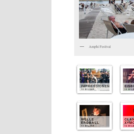
Amphi Festival
IMPRESSIONEN
EIS
10 BILDER
15 BIL
WELLE
CLA
ERDBALL
XYM
13 BILDER
12 BIL