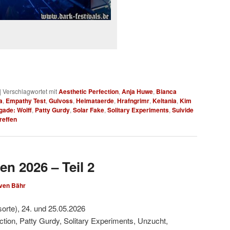
|
Verschlagwortet mit
Aesthetic Perfection
,
Anja Huwe
,
Bianca
a
,
Empathy Test
,
Gulvoss
,
Heimataerde
,
Hrafngrimr
,
Keltania
,
Kim
gade: Wolff
,
Patty Gurdy
,
Solar Fake
,
Solitary Experiments
,
Suivide
reffen
en 2026 – Teil 2
ven Bähr
sorte), 24. und 25.05.2026
ction, Patty Gurdy, Solitary Experiments, Unzucht,