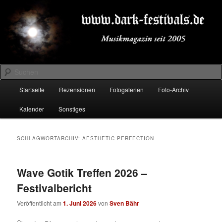
Zum
Zum
Musikmagazin seit 2005
primären
sekundären
Inhalt
Inhalt
springen
springen
DARK-FESTIVALS.DE
Suchen
Hauptmenü
Startseite
Rezensionen
Fotogalerien
Foto-Archiv
Kalender
Sonstiges
SCHLAGWORTARCHIV:
AESTHETIC PERFECTION
Wave Gotik Treffen 2026 –
Festivalbericht
Veröffentlicht am
1. Juni 2026
von
Sven Bähr