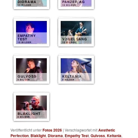
DIORAMA
PANZER AG
11 BILDER
10 BILDER
EMPATHY
TEST
VOGELSANG
10 BILDER
10 BILDER
GULVOSS
KELTANIA
9 BILDER
9 BILDER
BLAKLIGHT
8 BILDER
Veröffentlicht unter
Fotos 2026
|
Verschlagwortet mit
Aesthetic
Perfection
,
Blaklight
,
Diorama
,
Empathy Test
,
Gulvoss
,
Keltania
,