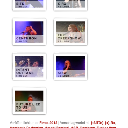
SITD
X-RX
7 BILDER
7 BILDER
THE
CENTHRON
CREEPSHOW
7 BILDER
6 BILDER
INTENT
OUTTAKE
KIEW
6 BILDER
5 BILDER
FUTURE LIED
TO US
5 BILDER
Veröffentlicht unter
Fotos 2018
|
Verschlagwortet mit
[:SITD:]
,
[x]-Rx
,
Aesthetic Perfection
,
Amphi Festival
,
ASP
,
Centhron
,
Funker Vogt
,