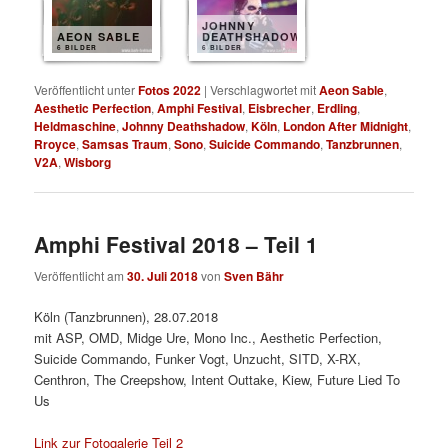
JOHNNY
AEON SABLE
DEATHSHADOW
6 BILDER
6 BILDER
Veröffentlicht unter
Fotos 2022
|
Verschlagwortet mit
Aeon Sable
,
Aesthetic Perfection
,
Amphi Festival
,
Eisbrecher
,
Erdling
,
Heldmaschine
,
Johnny Deathshadow
,
Köln
,
London After Midnight
,
Rroyce
,
Samsas Traum
,
Sono
,
Suicide Commando
,
Tanzbrunnen
,
V2A
,
Wisborg
Amphi Festival 2018 – Teil 1
Veröffentlicht am
30. Juli 2018
von
Sven Bähr
Köln (Tanzbrunnen), 28.07.2018
mit ASP, OMD, Midge Ure, Mono Inc., Aesthetic Perfection,
Suicide Commando, Funker Vogt, Unzucht, SITD, X-RX,
Centhron, The Creepshow, Intent Outtake, Kiew, Future Lied To
Us
Link zur Fotogalerie Teil 2