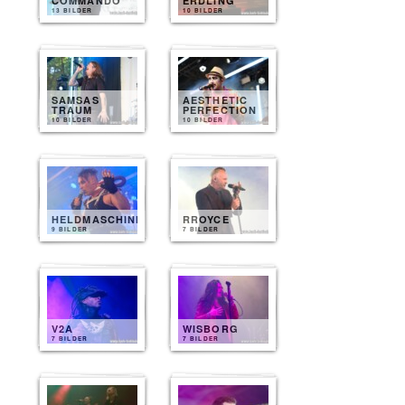
COMMANDO
ERDLING
13 BILDER
10 BILDER
SAMSAS
AESTHETIC
TRAUM
PERFECTION
10 BILDER
10 BILDER
HELDMASCHINE
RROYCE
9 BILDER
7 BILDER
V2A
WISBORG
7 BILDER
7 BILDER