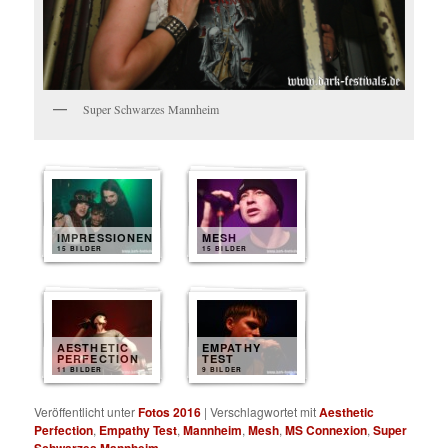
Super Schwarzes Mannheim
IMPRESSIONEN
MESH
15 BILDER
15 BILDER
AESTHETIC
EMPATHY
PERFECTION
TEST
11 BILDER
9 BILDER
Veröffentlicht unter
Fotos 2016
|
Verschlagwortet mit
Aesthetic
Perfection
,
Empathy Test
,
Mannheim
,
Mesh
,
MS Connexion
,
Super
Schwarzes Mannheim