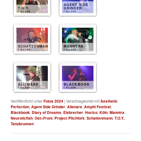
AGENT SIDE
T.O.Y.
GRINDER
7 BILDER
7 BILDER
SCHATTENMANN
MANNTRA
7 BILDER
7 BILDER
ALIENARE
BLACKBOOK
6 BILDER
6 BILDER
Veröffentlicht unter
Fotos 2024
|
Verschlagwortet mit
Aesthetic
Perfection
,
Agent Side Grinder
,
Alienare
,
Amphi Festival
,
Blackbook
,
Diary of Dreams
,
Eisbrecher
,
Hocico
,
Köln
,
Manntra
,
Neuroticfish
,
Ost+Front
,
Project Pitchfork
,
Schattenmann
,
T.O.Y.
,
Tanzbrunnen