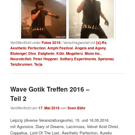
Veröffentlicht unter
Fotos 2016
|
Verschlagwortet mit
[x]-Rx
,
Aesthetic Perfection
,
Amphi Festival
,
Angels and Agony
,
Blutengel
,
Dive
,
Ewigheim
,
Köln
,
Megaherz
,
Mono Inc.
,
Neuroticfish
,
Peter Heppner
,
Solitary Experiments
,
Spetsnaz
,
Tanzbrunnen
,
Tarja
Wave Gotik Treffen 2016 –
Teil 2
Veröffentlicht am
17. Mai 2016
von
Sven Bähr
Leipzig (diverse Veranstaltungsorte), 15. und 16.05.2016
mit
Agonoize, Diary of Dreams, Lacrimosa, Velvet Acid Christ,
Coppelius, Lord Of The Lost, Aesthetic Perfection, Aurelio