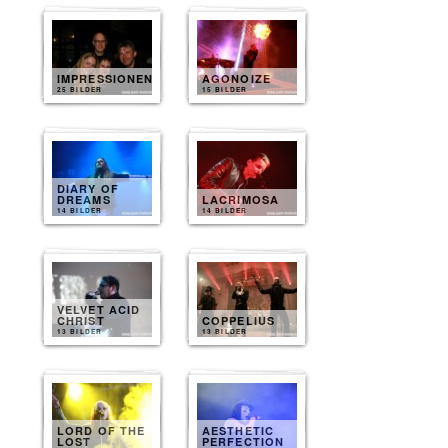
IMPRESSIONEN
AGONOIZE
25 BILDER
15 BILDER
DIARY OF
DREAMS
LACRIMOSA
14 BILDER
14 BILDER
VELVET ACID
CHRIST
COPPELIUS
13 BILDER
13 BILDER
LORD OF THE
AESTHETIC
LOST
PERFECTION