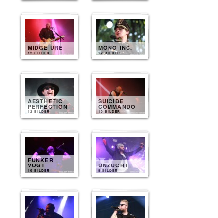
MIDGE URE
MONO INC.
12 BILDER
12 BILDER
AESTHETIC
SUICIDE
PERFECTION
COMMANDO
12 BILDER
10 BILDER
FUNKER
VOGT
UNZUCHT
10 BILDER
8 BILDER