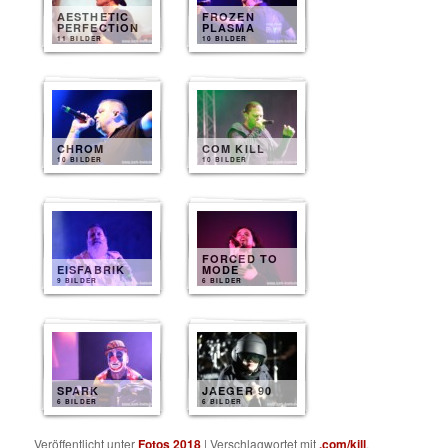
AESTHETIC
FROZEN
PERFECTION
PLASMA
11 BILDER
10 BILDER
CHROM
COM KILL
10 BILDER
10 BILDER
FORCED TO
EISFABRIK
MODE
9 BILDER
6 BILDER
SPARK
JAEGER 90
6 BILDER
6 BILDER
Veröffentlicht unter
Fotos 2018
|
Verschlagwortet mit
.com/kill
,