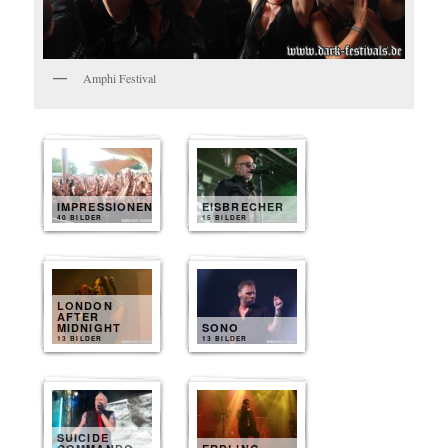
Amphi Festival
IMPRESSIONEN
EISBRECHER
40 BILDER
15 BILDER
LONDON
AFTER
MIDNIGHT
SONO
13 BILDER
13 BILDER
SUICIDE