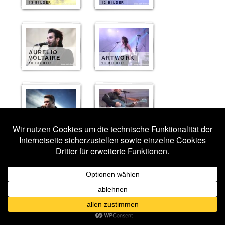
13 BILDER
12 BILDER
AURELIO
VOLTAIRE
ARTWORK
10 BILDER
10 BILDER
ERIC FISH
DARKHAUS
AND FRIENDS
10 BILDER
10 BILDER
HARPYIE
KYOLL
10 BILDER
10 BILDER