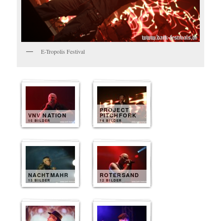
E-Tropolis Festival
PROJECT
VNV NATION
PITCHFORK
15 BILDER
14 BILDER
NACHTMAHR
ROTERSAND
13 BILDER
12 BILDER