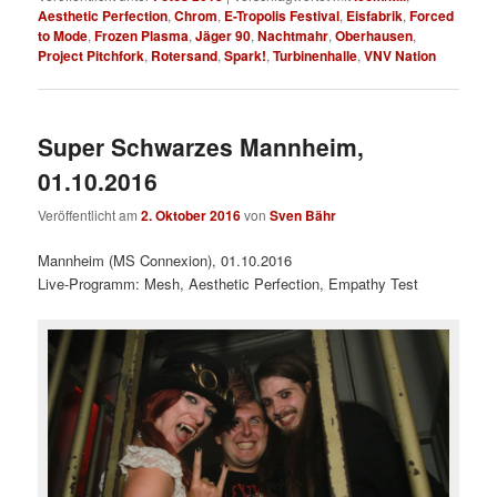
Aesthetic Perfection
,
Chrom
,
E-Tropolis Festival
,
Eisfabrik
,
Forced
to Mode
,
Frozen Plasma
,
Jäger 90
,
Nachtmahr
,
Oberhausen
,
Project Pitchfork
,
Rotersand
,
Spark!
,
Turbinenhalle
,
VNV Nation
Super Schwarzes Mannheim,
01.10.2016
Veröffentlicht am
2. Oktober 2016
von
Sven Bähr
Mannheim (MS Connexion), 01.10.2016
Live-Programm: Mesh, Aesthetic Perfection, Empathy Test