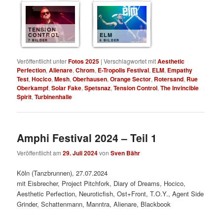
TENSION
CONTROL
ELM
7 BILDER
6 BILDER
Veröffentlicht unter
Fotos 2025
|
Verschlagwortet mit
Aesthetic
Perfection
,
Alienare
,
Chrom
,
E-Tropolis Festival
,
ELM
,
Empathy
Test
,
Hocico
,
Mesh
,
Oberhausen
,
Orange Sector
,
Rotersand
,
Rue
Oberkampf
,
Solar Fake
,
Spetsnaz
,
Tension Control
,
The Invincible
Spirit
,
Turbinenhalle
Amphi Festival 2024 – Teil 1
Veröffentlicht am
29. Juli 2024
von
Sven Bähr
Köln (Tanzbrunnen), 27.07.2024
mit Eisbrecher, Project Pitchfork, Diary of Dreams, Hocico,
Aesthetic Perfection, Neuroticfish, Ost+Front, T.O.Y., Agent Side
Grinder, Schattenmann, Manntra, Alienare, Blackbook