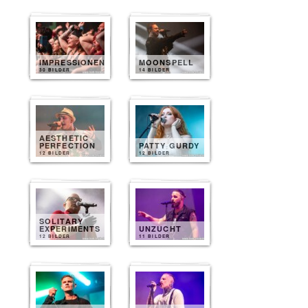
IMPRESSIONEN
MOONSPELL
30 BILDER
14 BILDER
AESTHETIC
PERFECTION
PATTY GURDY
12 BILDER
12 BILDER
SOLITARY
EXPERIMENTS
UNZUCHT
12 BILDER
11 BILDER