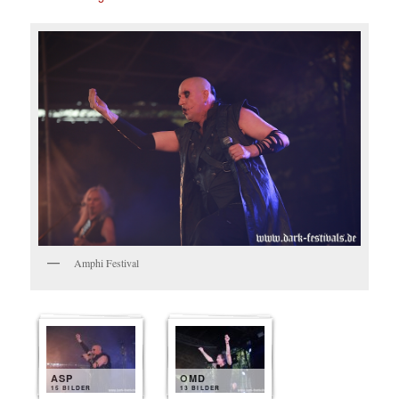
Amphi Festival
ASP
OMD
15 BILDER
13 BILDER