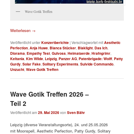
Wave Gotik Treffen
Weiterlesen
→
Veröffentlicht unter
Konzertberichte
|
Verschlagwortet mit
Aesthetic
Perfection
,
Anja Huwe
,
Bianca Stücker
,
Blaklight
,
Das Ich
,
Diorama
,
Empathy Test
,
Gulvoss
,
Heimataerde
,
Hrafngrimr
,
Keltania
,
Kim Wilde
,
Leipzig
,
Panzer AG
,
Patenbrigade: Wolff
,
Patty
Gurdy
,
Solar Fake
,
Solitary Experiments
,
Suivide Commando
,
Unzucht
,
Wave Gotik Treffen
Wave Gotik Treffen 2026 –
Teil 2
Veröffentlicht am
29. Mai 2026
von
Sven Bähr
Leipzig (diverse Veranstaltungsorte), 24. und 25.05.2026
mit Moonspell, Aesthetic Perfection, Patty Gurdy, Solitary