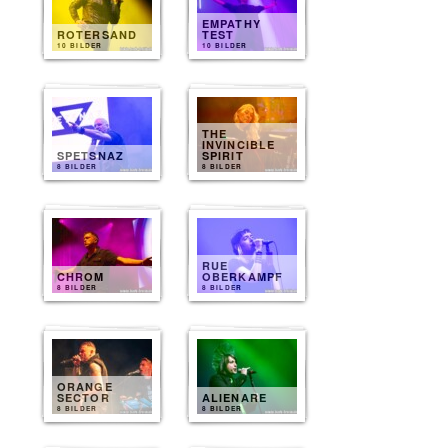
EMPATHY
ROTERSAND
TEST
10 BILDER
10 BILDER
THE
INVINCIBLE
SPETSNAZ
SPIRIT
8 BILDER
8 BILDER
RUE
CHROM
OBERKAMPF
8 BILDER
8 BILDER
ORANGE
SECTOR
ALIENARE
8 BILDER
8 BILDER