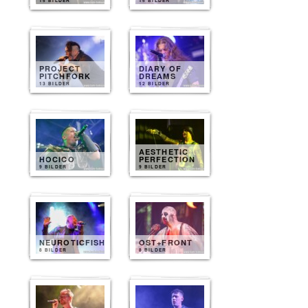
15 BILDER
15 BILDER
PROJECT
DIARY OF
PITCHFORK
DREAMS
13 BILDER
12 BILDER
AESTHETIC
HOCICO
PERFECTION
9 BILDER
9 BILDER
NEUROTICFISH
OST+FRONT
8 BILDER
8 BILDER