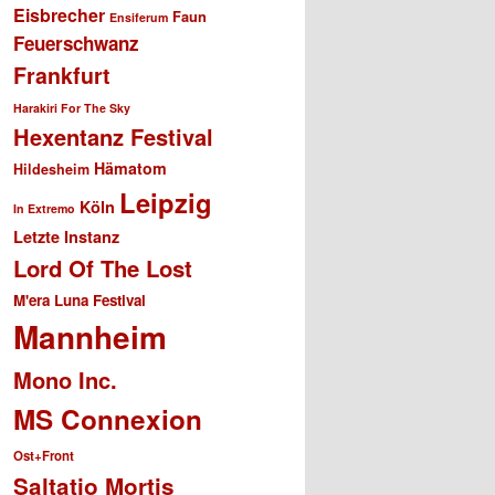
Eisbrecher
Faun
Ensiferum
Feuerschwanz
Frankfurt
Harakiri For The Sky
Hexentanz Festival
Hämatom
Hildesheim
Leipzig
Köln
In Extremo
Letzte Instanz
Lord Of The Lost
M'era Luna Festival
Mannheim
Mono Inc.
MS Connexion
Ost+Front
Saltatio Mortis