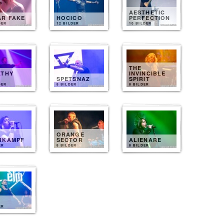
AESTHETIC
AR FAKE
HOCICO
PERFECTION
DER
12 BILDER
10 BILDER
THE
ATHY
INVINCIBLE
T
SPETSNAZ
SPIRIT
DER
8 BILDER
8 BILDER
ORANGE
RKAMPF
SECTOR
ALIENARE
ER
8 BILDER
8 BILDER
ER