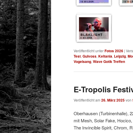
10 BILDER
10 BIL
BLAKLIGHT
8 BILDER
Veröffentlicht unter
Fotos 2026
|
Vers
Test
,
Gulvoss
,
Keltania
,
Leipzig
,
Mo
Vogelsang
,
Wave Gotik Treffen
E-Tropolis Festi
Veröffentlicht am
26. März 2025
von
Oberhausen (Turbinenhalle), 2
mit Mesh, Solar Fake, Hocico,
The Invincible Spirit, Chrom, 