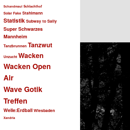
Schlachthof
Schandmaul
Stahlmann
Solar Fake
Statistik
Subway to Sally
Super Schwarzes
Mannheim
Tanzwut
Tanzbrunnen
Wacken
Unzucht
Wacken Open
Air
Wave Gotik
Treffen
Welle:Erdball
Wiesbaden
Xandria