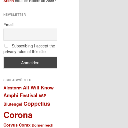
Archiv
mit alten Bildern ab 2009?
NEWSLETTER
Email
Subscribing I accept the
privacy rules of this site
SCHLAGWÖRTER
All Will Know
Alestorm
Amphi Festival
ASP
Coppelius
Blutengel
Corona
Corvus Corax
Dornenreich