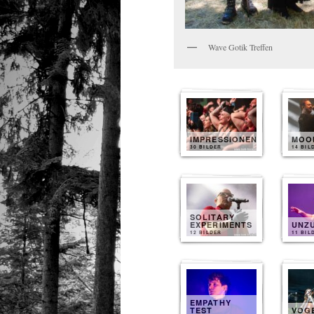
Wave Gotik Treffen
IMPRESSIONEN
MOO
30 BILDER
14 BIL
SOLITARY
EXPERIMENTS
UNZ
12 BILDER
11 BIL
EMPATHY
TEST
VOG