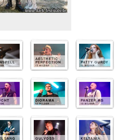
AESTHETIC
NSPELL
PERFECTION
PATTY GURDY
DER
12 BILDER
12 BILDER
UCHT
DIORAMA
PANZER AG
DER
11 BILDER
10 BILDER
ELSANG
GULVOSS
KELTANIA