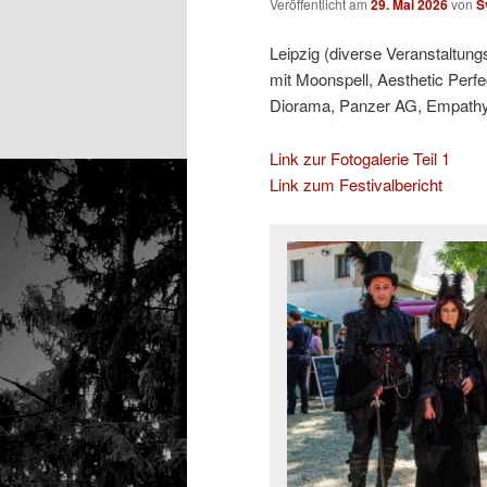
Veröffentlicht am
29. Mai 2026
von
S
Leipzig (diverse Veranstaltung
mit Moonspell, Aesthetic Perfe
Diorama, Panzer AG, Empathy T
Link zur Fotogalerie Teil 1
Link zum Festivalbericht