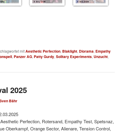
DER
9 BILDER
9 BILDER
chlagwortet mit
Aesthetic Perfection
,
Blaklight
,
Diorama
,
Empathy
onspell
,
Panzer AG
,
Patty Gurdy
,
Solitary Experiments
,
Unzucht
,
val 2025
Sven Bähr
2.03.2025
 Aesthetic Perfection, Rotersand, Empathy Test, Spetsnaz,
Rue Oberkampf, Orange Sector, Alienare, Tension Control,