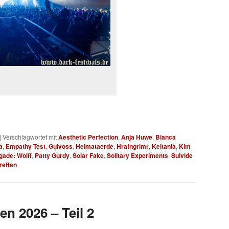
|
Verschlagwortet mit
Aesthetic Perfection
,
Anja Huwe
,
Bianca
a
,
Empathy Test
,
Gulvoss
,
Heimataerde
,
Hrafngrimr
,
Keltania
,
Kim
gade: Wolff
,
Patty Gurdy
,
Solar Fake
,
Solitary Experiments
,
Suivide
reffen
en 2026 – Teil 2