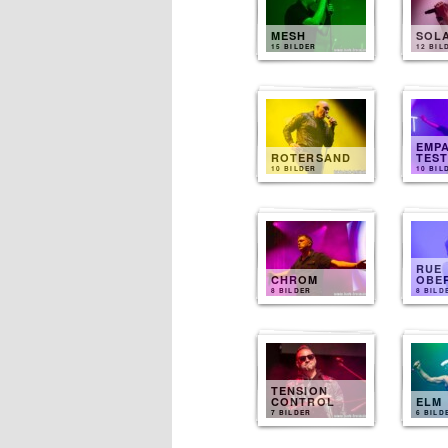
MESH
SOL
15 BILDER
12 BIL
EMP
ROTERSAND
TES
10 BILDER
10 BIL
RUE
CHROM
OBE
8 BILDER
8 BILD
TENSION
CONTROL
ELM
7 BILDER
6 BILD