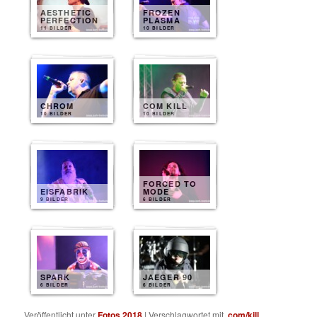
AESTHETIC
FROZEN
PERFECTION
PLASMA
11 BILDER
10 BILDER
CHROM
COM KILL
10 BILDER
10 BILDER
FORCED TO
EISFABRIK
MODE
9 BILDER
6 BILDER
SPARK
JAEGER 90
6 BILDER
6 BILDER
Veröffentlicht unter
Fotos 2018
|
Verschlagwortet mit
.com/kill
,