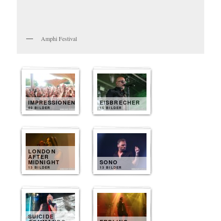
Amphi Festival
IMPRESSIONEN
EISBRECHER
40 BILDER
15 BILDER
LONDON
AFTER
MIDNIGHT
SONO
13 BILDER
13 BILDER
SUICIDE