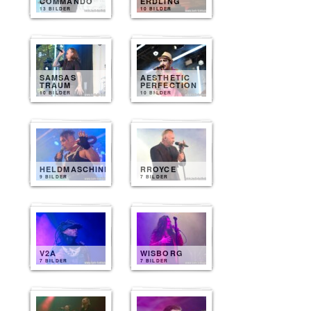
COMMANDO
ERDLING
13 BILDER
10 BILDER
SAMSAS
AESTHETIC
TRAUM
PERFECTION
10 BILDER
10 BILDER
HELDMASCHINE
RROYCE
9 BILDER
7 BILDER
V2A
WISBORG
7 BILDER
7 BILDER