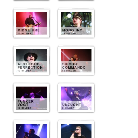
MIDGE URE
MONO INC.
12 BILDER
12 BILDER
AESTHETIC
SUICIDE
PERFECTION
COMMANDO
12 BILDER
10 BILDER
FUNKER
VOGT
UNZUCHT
10 BILDER
8 BILDER