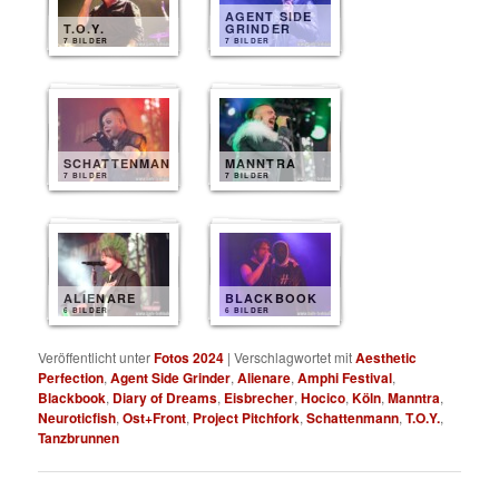
AGENT SIDE
T.O.Y.
GRINDER
7 BILDER
7 BILDER
SCHATTENMANN
MANNTRA
7 BILDER
7 BILDER
ALIENARE
BLACKBOOK
6 BILDER
6 BILDER
Veröffentlicht unter
Fotos 2024
|
Verschlagwortet mit
Aesthetic
Perfection
,
Agent Side Grinder
,
Alienare
,
Amphi Festival
,
Blackbook
,
Diary of Dreams
,
Eisbrecher
,
Hocico
,
Köln
,
Manntra
,
Neuroticfish
,
Ost+Front
,
Project Pitchfork
,
Schattenmann
,
T.O.Y.
,
Tanzbrunnen