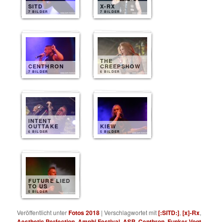
SITD
X-RX
7 BILDER
7 BILDER
THE
CENTHRON
CREEPSHOW
7 BILDER
6 BILDER
INTENT
OUTTAKE
KIEW
6 BILDER
5 BILDER
FUTURE LIED
TO US
5 BILDER
Veröffentlicht unter
Fotos 2018
|
Verschlagwortet mit
[:SITD:]
,
[x]-Rx
,
Aesthetic Perfection
,
Amphi Festival
,
ASP
,
Centhron
,
Funker Vogt
,