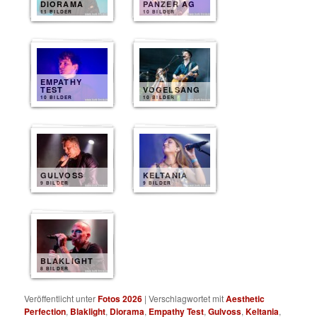
DIORAMA
PANZER AG
11 BILDER
10 BILDER
EMPATHY
TEST
VOGELSANG
10 BILDER
10 BILDER
GULVOSS
KELTANIA
9 BILDER
9 BILDER
BLAKLIGHT
8 BILDER
Veröffentlicht unter
Fotos 2026
|
Verschlagwortet mit
Aesthetic
Perfection
,
Blaklight
,
Diorama
,
Empathy Test
,
Gulvoss
,
Keltania
,