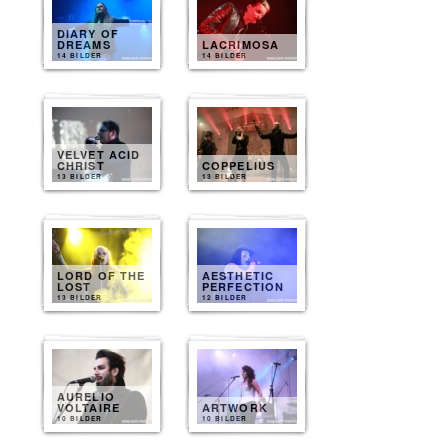
DIARY OF
DREAMS
LACRIMOSA
14 BILDER
14 BILDER
VELVET ACID
CHRIST
COPPELIUS
13 BILDER
13 BILDER
LORD OF THE
AESTHETIC
LOST
PERFECTION
13 BILDER
12 BILDER
AURELIO
VOLTAIRE
ARTWORK
10 BILDER
10 BILDER