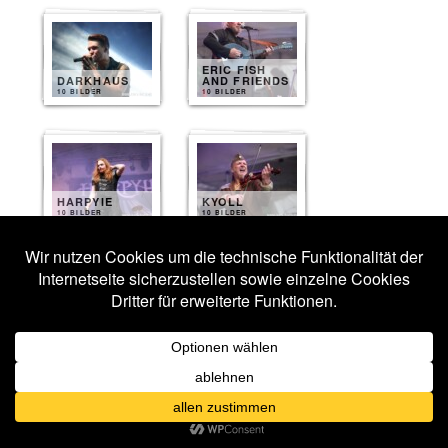
ERIC FISH
DARKHAUS
AND FRIENDS
10 BILDER
10 BILDER
HARPYIE
KYOLL
10 BILDER
10 BILDER
VERSENGOLD
NEUROTICFISH
10 BILDER
9 BILDER
HEYDENRAUSCH