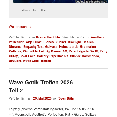
Wave Gotik Treffen
Weiterlesen
→
Veröffentlicht unter
Konzertberichte
|
Verschlagwortet mit
Aesthetic
Perfection
,
Anja Huwe
,
Bianca Stücker
,
Blaklight
,
Das Ich
,
Diorama
,
Empathy Test
,
Gulvoss
,
Heimataerde
,
Hrafngrimr
,
Keltania
,
Kim Wilde
,
Leipzig
,
Panzer AG
,
Patenbrigade: Wolff
,
Patty
Gurdy
,
Solar Fake
,
Solitary Experiments
,
Suivide Commando
,
Unzucht
,
Wave Gotik Treffen
Wave Gotik Treffen 2026 –
Teil 2
Veröffentlicht am
29. Mai 2026
von
Sven Bähr
Leipzig (diverse Veranstaltungsorte), 24. und 25.05.2026
mit Moonspell, Aesthetic Perfection, Patty Gurdy, Solitary