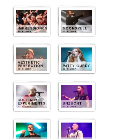
IMPRESSIONEN
MOONSPELL
30 BILDER
14 BILDER
AESTHETIC
PERFECTION
PATTY GURDY
12 BILDER
12 BILDER
SOLITARY
EXPERIMENTS
UNZUCHT
12 BILDER
11 BILDER