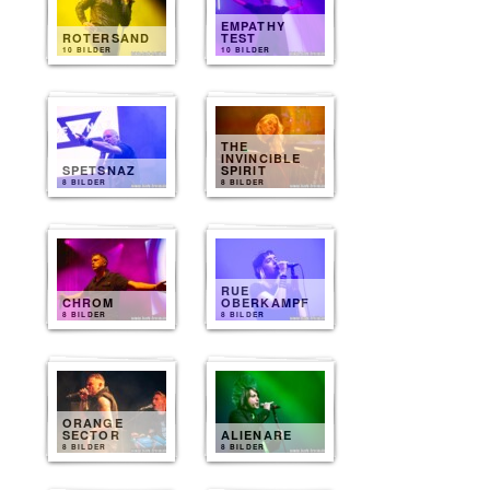
EMPATHY
ROTERSAND
TEST
10 BILDER
10 BILDER
THE
INVINCIBLE
SPETSNAZ
SPIRIT
8 BILDER
8 BILDER
RUE
CHROM
OBERKAMPF
8 BILDER
8 BILDER
ORANGE
SECTOR
ALIENARE
8 BILDER
8 BILDER