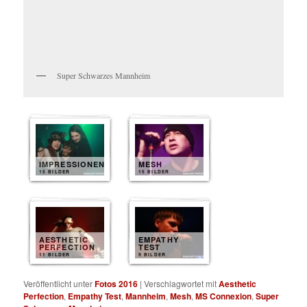
Super Schwarzes Mannheim
IMPRESSIONEN
MESH
15 BILDER
15 BILDER
AESTHETIC
EMPATHY
PERFECTION
TEST
11 BILDER
9 BILDER
Veröffentlicht unter
Fotos 2016
|
Verschlagwortet mit
Aesthetic
Perfection
,
Empathy Test
,
Mannheim
,
Mesh
,
MS Connexion
,
Super