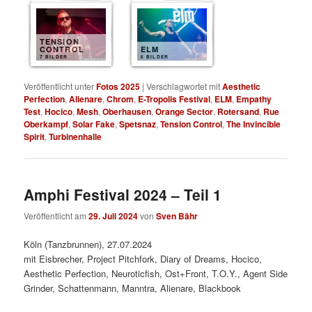
TENSION
CONTROL
ELM
7 BILDER
6 BILDER
Veröffentlicht unter
Fotos 2025
|
Verschlagwortet mit
Aesthetic
Perfection
,
Alienare
,
Chrom
,
E-Tropolis Festival
,
ELM
,
Empathy
Test
,
Hocico
,
Mesh
,
Oberhausen
,
Orange Sector
,
Rotersand
,
Rue
Oberkampf
,
Solar Fake
,
Spetsnaz
,
Tension Control
,
The Invincible
Spirit
,
Turbinenhalle
Amphi Festival 2024 – Teil 1
Veröffentlicht am
29. Juli 2024
von
Sven Bähr
Köln (Tanzbrunnen), 27.07.2024
mit Eisbrecher, Project Pitchfork, Diary of Dreams, Hocico,
Aesthetic Perfection, Neuroticfish, Ost+Front, T.O.Y., Agent Side
Grinder, Schattenmann, Manntra, Alienare, Blackbook