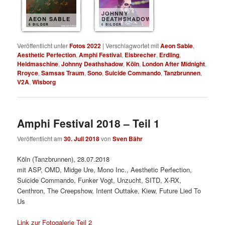
JOHNNY
AEON SABLE
DEATHSHADOW
6 BILDER
6 BILDER
Veröffentlicht unter
Fotos 2022
|
Verschlagwortet mit
Aeon Sable
,
Aesthetic Perfection
,
Amphi Festival
,
Eisbrecher
,
Erdling
,
Heldmaschine
,
Johnny Deathshadow
,
Köln
,
London After Midnight
,
Rroyce
,
Samsas Traum
,
Sono
,
Suicide Commando
,
Tanzbrunnen
,
V2A
,
Wisborg
Amphi Festival 2018 – Teil 1
Veröffentlicht am
30. Juli 2018
von
Sven Bähr
Köln (Tanzbrunnen), 28.07.2018
mit ASP, OMD, Midge Ure, Mono Inc., Aesthetic Perfection,
Suicide Commando, Funker Vogt, Unzucht, SITD, X-RX,
Centhron, The Creepshow, Intent Outtake, Kiew, Future Lied To
Us
Link zur Fotogalerie Teil 2