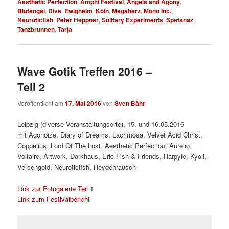
Aesthetic Perfection
,
Amphi Festival
,
Angels and Agony
,
Blutengel
,
Dive
,
Ewigheim
,
Köln
,
Megaherz
,
Mono Inc.
,
Neuroticfish
,
Peter Heppner
,
Solitary Experiments
,
Spetsnaz
,
Tanzbrunnen
,
Tarja
Wave Gotik Treffen 2016 –
Teil 2
Veröffentlicht am
17. Mai 2016
von
Sven Bähr
Leipzig (diverse Veranstaltungsorte), 15. und 16.05.2016
mit
Agonoize, Diary of Dreams, Lacrimosa, Velvet Acid Christ,
Coppelius, Lord Of The Lost, Aesthetic Perfection, Aurelio
Voltaire, Artwork, Darkhaus, Eric Fish & Friends, Harpyie, Kyoll,
Versengold, Neuroticfish, Heydenrausch
Link zur Fotogalerie Teil 1
Link zum Festivalbericht