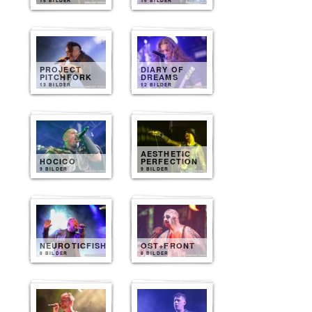
15 BILDER
15 BILDER
PROJECT
DIARY OF
PITCHFORK
DREAMS
13 BILDER
12 BILDER
AESTHETIC
HOCICO
PERFECTION
9 BILDER
9 BILDER
NEUROTICFISH
OST+FRONT
8 BILDER
8 BILDER