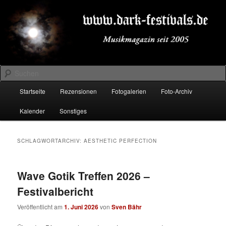
Zum
Zum
Musikmagazin seit 2005
primären
sekundären
Inhalt
Inhalt
springen
springen
DARK-FESTIVALS.DE
Suchen
Hauptmenü
Startseite
Rezensionen
Fotogalerien
Foto-Archiv
Kalender
Sonstiges
SCHLAGWORTARCHIV:
AESTHETIC PERFECTION
Wave Gotik Treffen 2026 –
Festivalbericht
Veröffentlicht am
1. Juni 2026
von
Sven Bähr