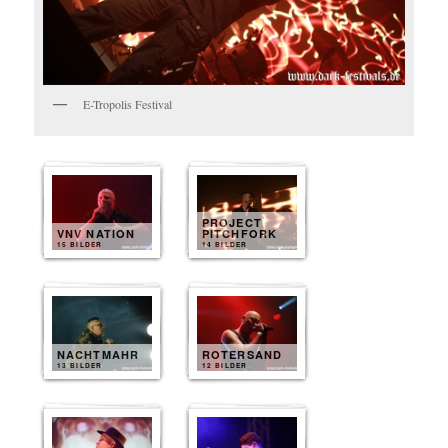
E-Tropolis Festival
PROJECT
VNV NATION
PITCHFORK
15 BILDER
14 BILDER
NACHTMAHR
ROTERSAND
13 BILDER
12 BILDER