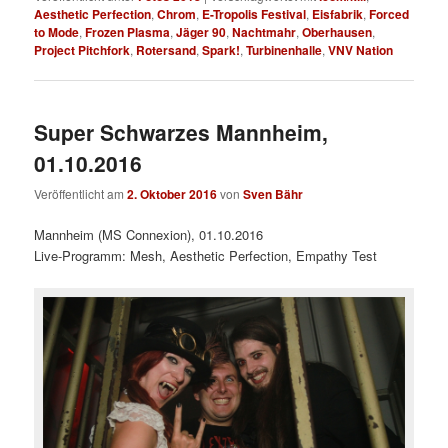
Aesthetic Perfection
,
Chrom
,
E-Tropolis Festival
,
Eisfabrik
,
Forced
to Mode
,
Frozen Plasma
,
Jäger 90
,
Nachtmahr
,
Oberhausen
,
Project Pitchfork
,
Rotersand
,
Spark!
,
Turbinenhalle
,
VNV Nation
Super Schwarzes Mannheim,
01.10.2016
Veröffentlicht am
2. Oktober 2016
von
Sven Bähr
Mannheim (MS Connexion), 01.10.2016
Live-Programm: Mesh, Aesthetic Perfection, Empathy Test