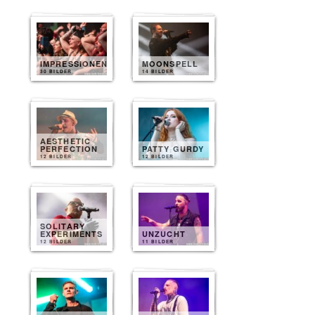
IMPRESSIONEN
MOONSPELL
30 BILDER
14 BILDER
AESTHETIC
PERFECTION
PATTY GURDY
12 BILDER
12 BILDER
SOLITARY
EXPERIMENTS
UNZUCHT
12 BILDER
11 BILDER