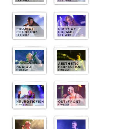
15 BILDER
15 BILDER
PROJECT
DIARY OF
PITCHFORK
DREAMS
13 BILDER
12 BILDER
AESTHETIC
HOCICO
PERFECTION
9 BILDER
9 BILDER
NEUROTICFISH
OST+FRONT
8 BILDER
8 BILDER