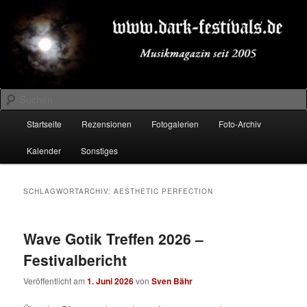
Zum
Zum
Musikmagazin seit 2005
primären
sekundären
Inhalt
Inhalt
springen
springen
DARK-FESTIVALS.DE
Suchen
Hauptmenü
Startseite
Rezensionen
Fotogalerien
Foto-Archiv
Kalender
Sonstiges
SCHLAGWORTARCHIV:
AESTHETIC PERFECTION
Wave Gotik Treffen 2026 –
Festivalbericht
Veröffentlicht am
1. Juni 2026
von
Sven Bähr