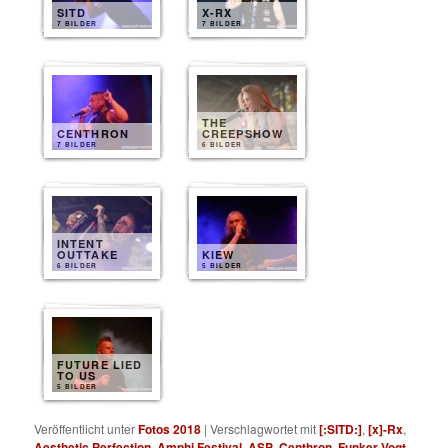
SITD
X-RX
7 BILDER
7 BILDER
THE
CENTHRON
CREEPSHOW
7 BILDER
6 BILDER
INTENT
OUTTAKE
KIEW
6 BILDER
5 BILDER
FUTURE LIED
TO US
5 BILDER
Veröffentlicht unter
Fotos 2018
|
Verschlagwortet mit
[:SITD:]
,
[x]-Rx
,
Aesthetic Perfection
,
Amphi Festival
,
ASP
,
Centhron
,
Funker Vogt
,