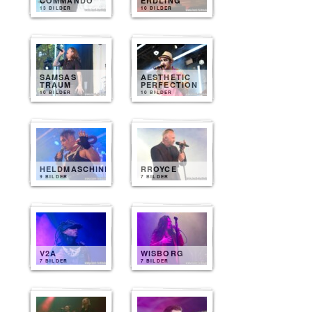
COMMANDO
ERDLING
13 BILDER
10 BILDER
SAMSAS
AESTHETIC
TRAUM
PERFECTION
10 BILDER
10 BILDER
HELDMASCHINE
RROYCE
9 BILDER
7 BILDER
V2A
WISBORG
7 BILDER
7 BILDER