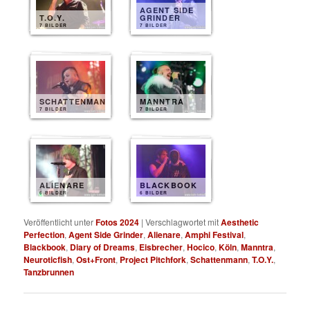
AGENT SIDE
T.O.Y.
GRINDER
7 BILDER
7 BILDER
SCHATTENMANN
MANNTRA
7 BILDER
7 BILDER
ALIENARE
BLACKBOOK
6 BILDER
6 BILDER
Veröffentlicht unter
Fotos 2024
|
Verschlagwortet mit
Aesthetic
Perfection
,
Agent Side Grinder
,
Alienare
,
Amphi Festival
,
Blackbook
,
Diary of Dreams
,
Eisbrecher
,
Hocico
,
Köln
,
Manntra
,
Neuroticfish
,
Ost+Front
,
Project Pitchfork
,
Schattenmann
,
T.O.Y.
,
Tanzbrunnen