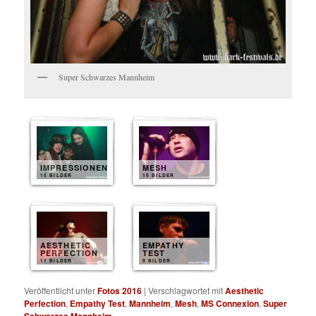
Super Schwarzes Mannheim
IMPRESSIONEN
MESH
15 BILDER
15 BILDER
AESTHETIC
EMPATHY
PERFECTION
TEST
11 BILDER
9 BILDER
Veröffentlicht unter
Fotos 2016
|
Verschlagwortet mit
Aesthetic
Perfection
,
Empathy Test
,
Mannheim
,
Mesh
,
MS Connexion
,
Super
Schwarzes Mannheim