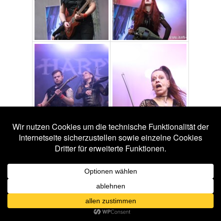
Veröffentlicht unter
Fotos 2016
|
Verschlagwortet mit
Aesthetic
Perfection
,
Agonoize
,
Artwork
,
Aurelio Voltaire
,
Coppelius
,
Darkhaus
,
Diary of Dreams
,
Eric Fish & Friends
,
Harpyie
,