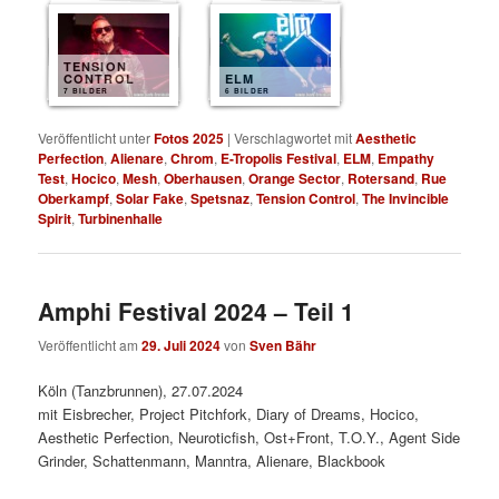
TENSION
CONTROL
ELM
7 BILDER
6 BILDER
Veröffentlicht unter
Fotos 2025
|
Verschlagwortet mit
Aesthetic
Perfection
,
Alienare
,
Chrom
,
E-Tropolis Festival
,
ELM
,
Empathy
Test
,
Hocico
,
Mesh
,
Oberhausen
,
Orange Sector
,
Rotersand
,
Rue
Oberkampf
,
Solar Fake
,
Spetsnaz
,
Tension Control
,
The Invincible
Spirit
,
Turbinenhalle
Amphi Festival 2024 – Teil 1
Veröffentlicht am
29. Juli 2024
von
Sven Bähr
Köln (Tanzbrunnen), 27.07.2024
mit Eisbrecher, Project Pitchfork, Diary of Dreams, Hocico,
Aesthetic Perfection, Neuroticfish, Ost+Front, T.O.Y., Agent Side
Grinder, Schattenmann, Manntra, Alienare, Blackbook