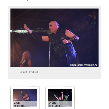
Amphi Festival
ASP
OMD
15 BILDER
13 BILDER