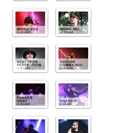
MIDGE URE
MONO INC.
12 BILDER
12 BILDER
AESTHETIC
SUICIDE
PERFECTION
COMMANDO
12 BILDER
10 BILDER
FUNKER
VOGT
UNZUCHT
10 BILDER
8 BILDER