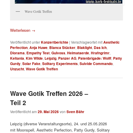
Wave Gotik Treffen
Weiterlesen
→
Veröffentlicht unter
Konzertberichte
|
Verschlagwortet mit
Aesthetic
Perfection
,
Anja Huwe
,
Bianca Stücker
,
Blaklight
,
Das Ich
,
Diorama
,
Empathy Test
,
Gulvoss
,
Heimataerde
,
Hrafngrimr
,
Keltania
,
Kim Wilde
,
Leipzig
,
Panzer AG
,
Patenbrigade: Wolff
,
Patty
Gurdy
,
Solar Fake
,
Solitary Experiments
,
Suivide Commando
,
Unzucht
,
Wave Gotik Treffen
Wave Gotik Treffen 2026 –
Teil 2
Veröffentlicht am
29. Mai 2026
von
Sven Bähr
Leipzig (diverse Veranstaltungsorte), 24. und 25.05.2026
mit Moonspell, Aesthetic Perfection, Patty Gurdy, Solitary