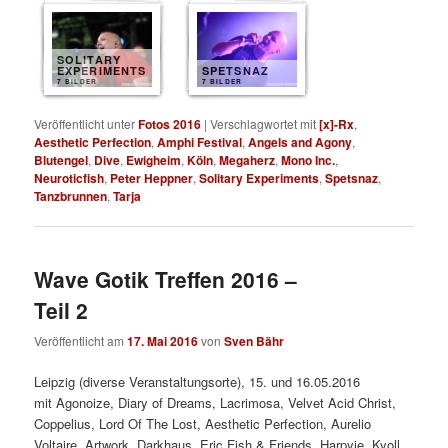
SOLITARY
EXPERIMENTS
SPETSNAZ
7 BILDER
7 BILDER
Veröffentlicht unter
Fotos 2016
|
Verschlagwortet mit
[x]-Rx
,
Aesthetic Perfection
,
Amphi Festival
,
Angels and Agony
,
Blutengel
,
Dive
,
Ewigheim
,
Köln
,
Megaherz
,
Mono Inc.
,
Neuroticfish
,
Peter Heppner
,
Solitary Experiments
,
Spetsnaz
,
Tanzbrunnen
,
Tarja
Wave Gotik Treffen 2016 –
Teil 2
Veröffentlicht am
17. Mai 2016
von
Sven Bähr
Leipzig (diverse Veranstaltungsorte), 15. und 16.05.2016
mit
Agonoize, Diary of Dreams, Lacrimosa, Velvet Acid Christ,
Coppelius, Lord Of The Lost, Aesthetic Perfection, Aurelio
Voltaire, Artwork, Darkhaus, Eric Fish & Friends, Harpyie, Kyoll,