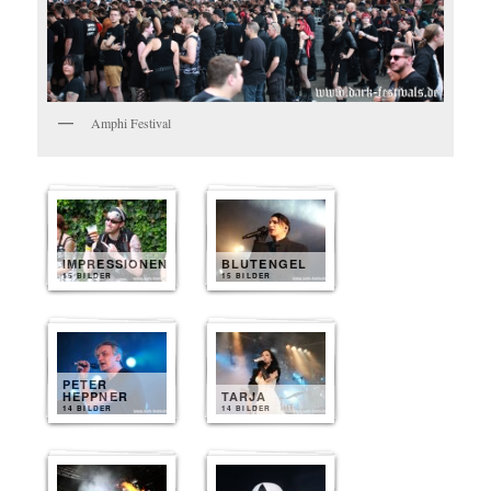
Amphi Festival
IMPRESSIONEN
BLUTENGEL
15 BILDER
15 BILDER
PETER
HEPPNER
TARJA
14 BILDER
14 BILDER