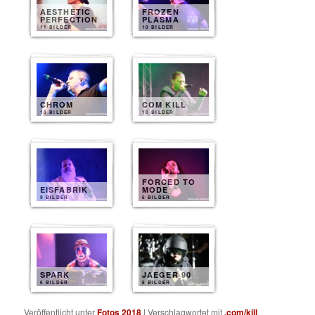
AESTHETIC
FROZEN
PERFECTION
PLASMA
11 BILDER
10 BILDER
CHROM
COM KILL
10 BILDER
10 BILDER
FORCED TO
EISFABRIK
MODE
9 BILDER
6 BILDER
SPARK
JAEGER 90
6 BILDER
6 BILDER
Veröffentlicht unter
Fotos 2018
|
Verschlagwortet mit
.com/kill
,