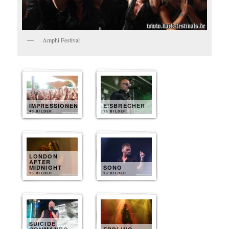
Amphi Festival
IMPRESSIONEN
EISBRECHER
40 BILDER
15 BILDER
LONDON
AFTER
MIDNIGHT
SONO
13 BILDER
13 BILDER
SUICIDE