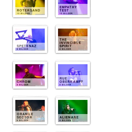
EMPATHY
ROTERSAND
TEST
10 BILDER
10 BILDER
THE
INVINCIBLE
SPETSNAZ
SPIRIT
8 BILDER
8 BILDER
RUE
CHROM
OBERKAMPF
8 BILDER
8 BILDER
ORANGE
SECTOR
ALIENARE
8 BILDER
8 BILDER