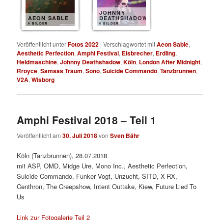
JOHNNY
AEON SABLE
DEATHSHADOW
6 BILDER
6 BILDER
Veröffentlicht unter
Fotos 2022
|
Verschlagwortet mit
Aeon Sable
,
Aesthetic Perfection
,
Amphi Festival
,
Eisbrecher
,
Erdling
,
Heldmaschine
,
Johnny Deathshadow
,
Köln
,
London After Midnight
,
Rroyce
,
Samsas Traum
,
Sono
,
Suicide Commando
,
Tanzbrunnen
,
V2A
,
Wisborg
Amphi Festival 2018 – Teil 1
Veröffentlicht am
30. Juli 2018
von
Sven Bähr
Köln (Tanzbrunnen), 28.07.2018
mit ASP, OMD, Midge Ure, Mono Inc., Aesthetic Perfection,
Suicide Commando, Funker Vogt, Unzucht, SITD, X-RX,
Centhron, The Creepshow, Intent Outtake, Kiew, Future Lied To
Us
Link zur Fotogalerie Teil 2