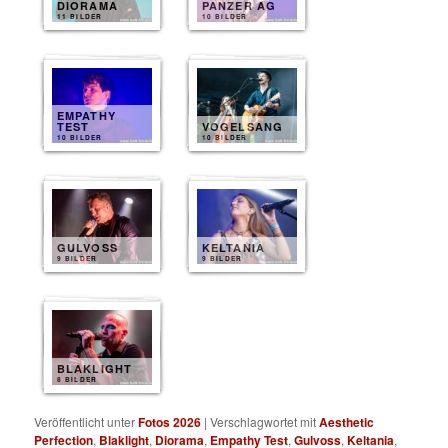
DIORAMA
PANZER AG
11 BILDER
10 BILDER
EMPATHY
TEST
VOGELSANG
10 BILDER
10 BILDER
GULVOSS
KELTANIA
9 BILDER
9 BILDER
BLAKLIGHT
8 BILDER
Veröffentlicht unter
Fotos 2026
|
Verschlagwortet mit
Aesthetic
Perfection
,
Blaklight
,
Diorama
,
Empathy Test
,
Gulvoss
,
Keltania
,