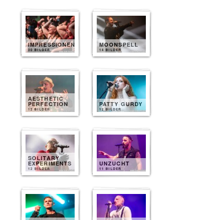
IMPRESSIONEN
MOONSPELL
30 BILDER
14 BILDER
AESTHETIC
PERFECTION
PATTY GURDY
12 BILDER
12 BILDER
SOLITARY
EXPERIMENTS
UNZUCHT
12 BILDER
11 BILDER