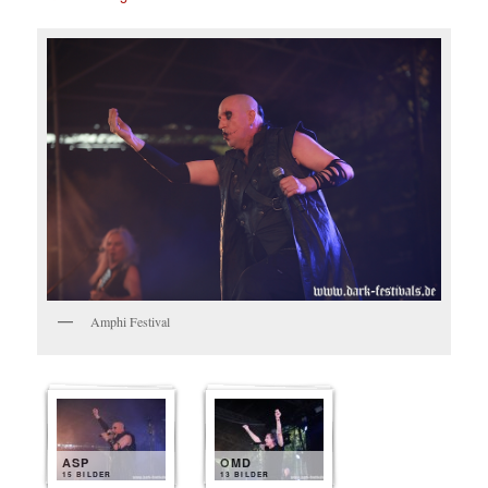
Amphi Festival
ASP
OMD
15 BILDER
13 BILDER