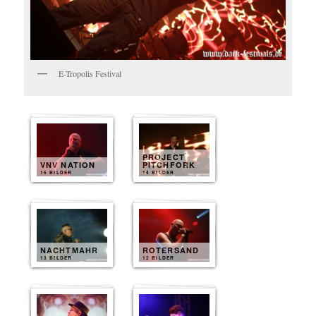
E-Tropolis Festival
PROJECT
VNV NATION
PITCHFORK
15 BILDER
14 BILDER
NACHTMAHR
ROTERSAND
13 BILDER
12 BILDER