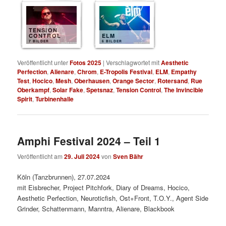
TENSION
CONTROL
ELM
7 BILDER
6 BILDER
Veröffentlicht unter
Fotos 2025
|
Verschlagwortet mit
Aesthetic
Perfection
,
Alienare
,
Chrom
,
E-Tropolis Festival
,
ELM
,
Empathy
Test
,
Hocico
,
Mesh
,
Oberhausen
,
Orange Sector
,
Rotersand
,
Rue
Oberkampf
,
Solar Fake
,
Spetsnaz
,
Tension Control
,
The Invincible
Spirit
,
Turbinenhalle
Amphi Festival 2024 – Teil 1
Veröffentlicht am
29. Juli 2024
von
Sven Bähr
Köln (Tanzbrunnen), 27.07.2024
mit Eisbrecher, Project Pitchfork, Diary of Dreams, Hocico,
Aesthetic Perfection, Neuroticfish, Ost+Front, T.O.Y., Agent Side
Grinder, Schattenmann, Manntra, Alienare, Blackbook