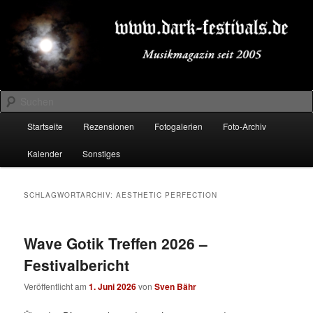
Zum
Zum
Musikmagazin seit 2005
primären
sekundären
Inhalt
Inhalt
springen
springen
DARK-FESTIVALS.DE
Suchen
Hauptmenü
Startseite
Rezensionen
Fotogalerien
Foto-Archiv
Kalender
Sonstiges
SCHLAGWORTARCHIV:
AESTHETIC PERFECTION
Wave Gotik Treffen 2026 –
Festivalbericht
Veröffentlicht am
1. Juni 2026
von
Sven Bähr