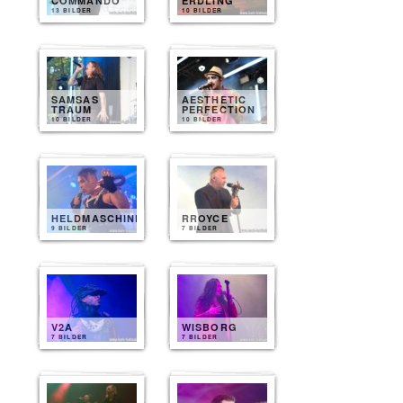
COMMANDO
ERDLING
13 BILDER
10 BILDER
SAMSAS
AESTHETIC
TRAUM
PERFECTION
10 BILDER
10 BILDER
HELDMASCHINE
RROYCE
9 BILDER
7 BILDER
V2A
WISBORG
7 BILDER
7 BILDER