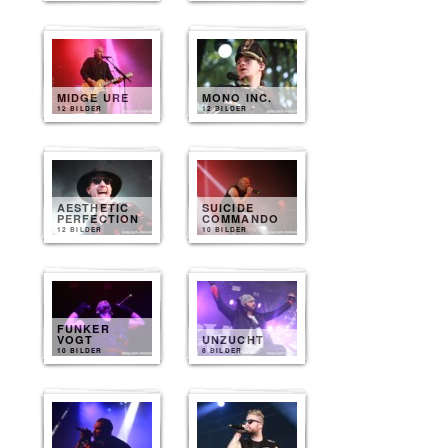
MIDGE URE
MONO INC.
12 BILDER
12 BILDER
AESTHETIC
SUICIDE
PERFECTION
COMMANDO
12 BILDER
10 BILDER
FUNKER
VOGT
UNZUCHT
10 BILDER
8 BILDER