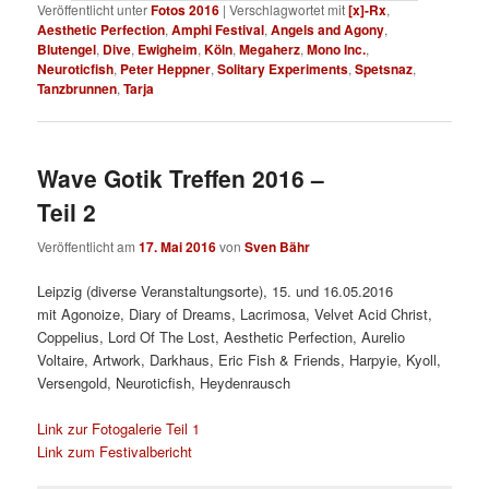
Veröffentlicht unter
Fotos 2016
|
Verschlagwortet mit
[x]-Rx
,
Aesthetic Perfection
,
Amphi Festival
,
Angels and Agony
,
Blutengel
,
Dive
,
Ewigheim
,
Köln
,
Megaherz
,
Mono Inc.
,
Neuroticfish
,
Peter Heppner
,
Solitary Experiments
,
Spetsnaz
,
Tanzbrunnen
,
Tarja
Wave Gotik Treffen 2016 –
Teil 2
Veröffentlicht am
17. Mai 2016
von
Sven Bähr
Leipzig (diverse Veranstaltungsorte), 15. und 16.05.2016
mit
Agonoize, Diary of Dreams, Lacrimosa, Velvet Acid Christ,
Coppelius, Lord Of The Lost, Aesthetic Perfection, Aurelio
Voltaire, Artwork, Darkhaus, Eric Fish & Friends, Harpyie, Kyoll,
Versengold, Neuroticfish, Heydenrausch
Link zur Fotogalerie Teil 1
Link zum Festivalbericht