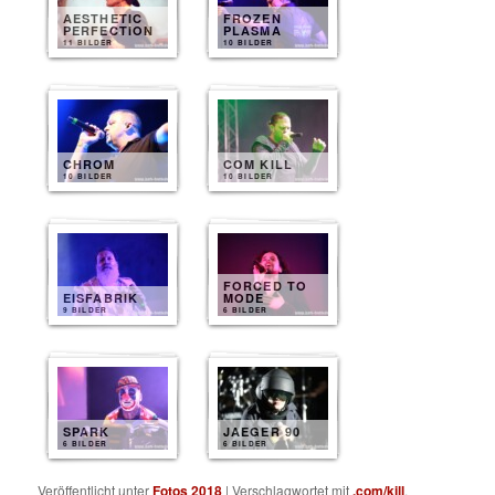
AESTHETIC
FROZEN
PERFECTION
PLASMA
11 BILDER
10 BILDER
CHROM
COM KILL
10 BILDER
10 BILDER
FORCED TO
EISFABRIK
MODE
9 BILDER
6 BILDER
SPARK
JAEGER 90
6 BILDER
6 BILDER
Veröffentlicht unter
Fotos 2018
|
Verschlagwortet mit
.com/kill
,