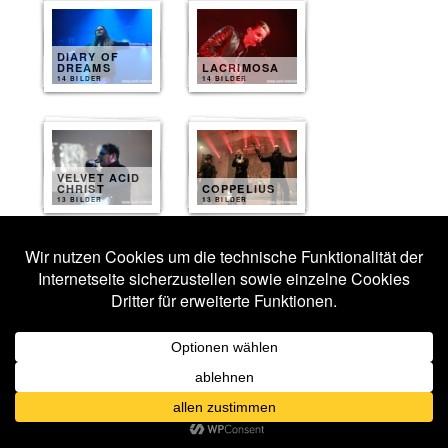
DIARY OF
DREAMS
LACRIMOSA
14 BILDER
14 BILDER
VELVET ACID
CHRIST
COPPELIUS
13 BILDER
13 BILDER
LORD OF THE
AESTHETIC
LOST
PERFECTION
13 BILDER
12 BILDER
AURELIO
VOLTAIRE
ARTWORK
10 BILDER
10 BILDER