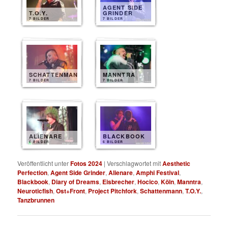
AGENT SIDE
T.O.Y.
GRINDER
7 BILDER
7 BILDER
SCHATTENMANN
MANNTRA
7 BILDER
7 BILDER
ALIENARE
BLACKBOOK
6 BILDER
6 BILDER
Veröffentlicht unter
Fotos 2024
|
Verschlagwortet mit
Aesthetic
Perfection
,
Agent Side Grinder
,
Alienare
,
Amphi Festival
,
Blackbook
,
Diary of Dreams
,
Eisbrecher
,
Hocico
,
Köln
,
Manntra
,
Neuroticfish
,
Ost+Front
,
Project Pitchfork
,
Schattenmann
,
T.O.Y.
,
Tanzbrunnen