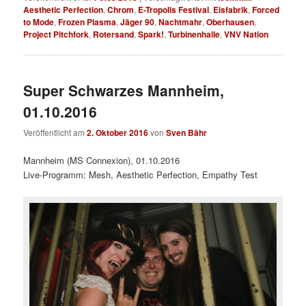
Aesthetic Perfection
,
Chrom
,
E-Tropolis Festival
,
Eisfabrik
,
Forced
to Mode
,
Frozen Plasma
,
Jäger 90
,
Nachtmahr
,
Oberhausen
,
Project Pitchfork
,
Rotersand
,
Spark!
,
Turbinenhalle
,
VNV Nation
Super Schwarzes Mannheim,
01.10.2016
Veröffentlicht am
2. Oktober 2016
von
Sven Bähr
Mannheim (MS Connexion), 01.10.2016
Live-Programm: Mesh, Aesthetic Perfection, Empathy Test