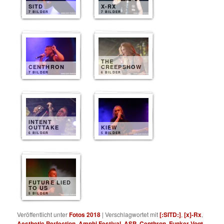
SITD
X-RX
7 BILDER
7 BILDER
THE
CENTHRON
CREEPSHOW
7 BILDER
6 BILDER
INTENT
OUTTAKE
KIEW
6 BILDER
5 BILDER
FUTURE LIED
TO US
5 BILDER
Veröffentlicht unter
Fotos 2018
|
Verschlagwortet mit
[:SITD:]
,
[x]-Rx
,
Aesthetic Perfection
,
Amphi Festival
,
ASP
,
Centhron
,
Funker Vogt
,