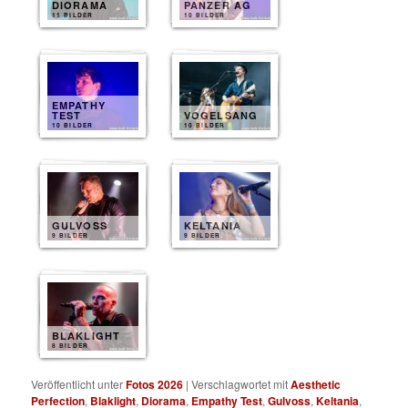
DIORAMA
PANZER AG
11 BILDER
10 BILDER
EMPATHY
TEST
VOGELSANG
10 BILDER
10 BILDER
GULVOSS
KELTANIA
9 BILDER
9 BILDER
BLAKLIGHT
8 BILDER
Veröffentlicht unter
Fotos 2026
|
Verschlagwortet mit
Aesthetic
Perfection
,
Blaklight
,
Diorama
,
Empathy Test
,
Gulvoss
,
Keltania
,