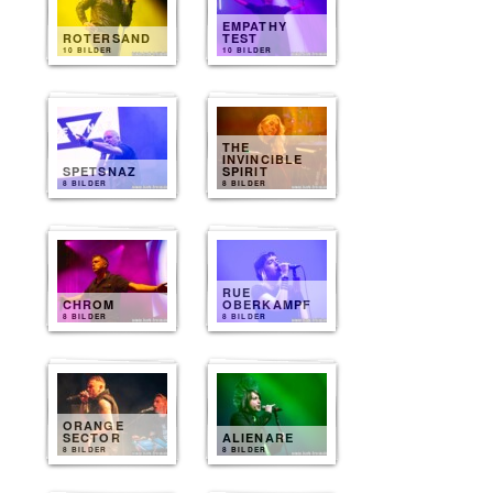
EMPATHY
ROTERSAND
TEST
10 BILDER
10 BILDER
THE
INVINCIBLE
SPETSNAZ
SPIRIT
8 BILDER
8 BILDER
RUE
CHROM
OBERKAMPF
8 BILDER
8 BILDER
ORANGE
SECTOR
ALIENARE
8 BILDER
8 BILDER