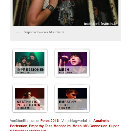
Super Schwarzes Mannheim
IMPRESSIONEN
MESH
15 BILDER
15 BILDER
AESTHETIC
EMPATHY
PERFECTION
TEST
11 BILDER
9 BILDER
Veröffentlicht unter
Fotos 2016
|
Verschlagwortet mit
Aesthetic
Perfection
,
Empathy Test
,
Mannheim
,
Mesh
,
MS Connexion
,
Super
Schwarzes Mannheim