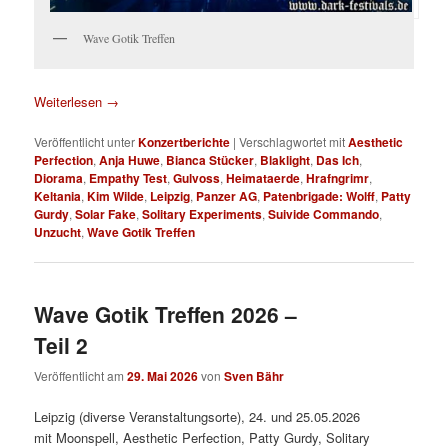
Wave Gotik Treffen
Weiterlesen
→
Veröffentlicht unter
Konzertberichte
|
Verschlagwortet mit
Aesthetic
Perfection
,
Anja Huwe
,
Bianca Stücker
,
Blaklight
,
Das Ich
,
Diorama
,
Empathy Test
,
Gulvoss
,
Heimataerde
,
Hrafngrimr
,
Keltania
,
Kim Wilde
,
Leipzig
,
Panzer AG
,
Patenbrigade: Wolff
,
Patty
Gurdy
,
Solar Fake
,
Solitary Experiments
,
Suivide Commando
,
Unzucht
,
Wave Gotik Treffen
Wave Gotik Treffen 2026 –
Teil 2
Veröffentlicht am
29. Mai 2026
von
Sven Bähr
Leipzig (diverse Veranstaltungsorte), 24. und 25.05.2026
mit Moonspell, Aesthetic Perfection, Patty Gurdy, Solitary