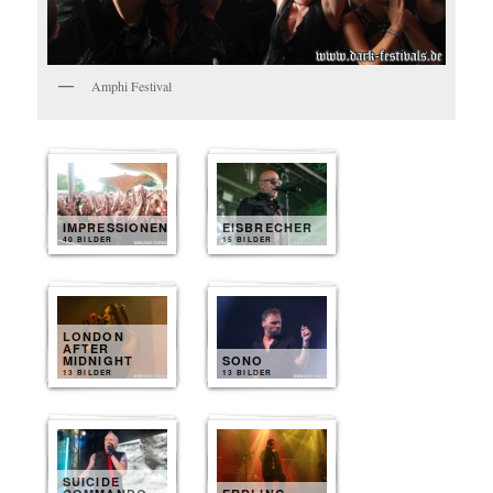
Amphi Festival
IMPRESSIONEN
EISBRECHER
40 BILDER
15 BILDER
LONDON
AFTER
MIDNIGHT
SONO
13 BILDER
13 BILDER
SUICIDE