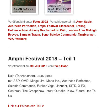
JOHNNY
AEON SABLE
DEATHSHADOW
6 BILDER
6 BILDER
Veröffentlicht unter
Fotos 2022
|
Verschlagwortet mit
Aeon Sable
,
Aesthetic Perfection
,
Amphi Festival
,
Eisbrecher
,
Erdling
,
Heldmaschine
,
Johnny Deathshadow
,
Köln
,
London After Midnight
,
Rroyce
,
Samsas Traum
,
Sono
,
Suicide Commando
,
Tanzbrunnen
,
V2A
,
Wisborg
Amphi Festival 2018 – Teil 1
Veröffentlicht am
30. Juli 2018
von
Sven Bähr
Köln (Tanzbrunnen), 28.07.2018
mit ASP, OMD, Midge Ure, Mono Inc., Aesthetic Perfection,
Suicide Commando, Funker Vogt, Unzucht, SITD, X-RX,
Centhron, The Creepshow, Intent Outtake, Kiew, Future Lied To
Us
Link zur Fotogalerie Teil 2