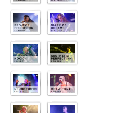
15 BILDER
15 BILDER
PROJECT
DIARY OF
PITCHFORK
DREAMS
13 BILDER
12 BILDER
AESTHETIC
HOCICO
PERFECTION
9 BILDER
9 BILDER
NEUROTICFISH
OST+FRONT
8 BILDER
8 BILDER