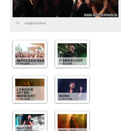
Amphi Festival
IMPRESSIONEN
EISBRECHER
40 BILDER
15 BILDER
LONDON
AFTER
MIDNIGHT
SONO
13 BILDER
13 BILDER
SUICIDE