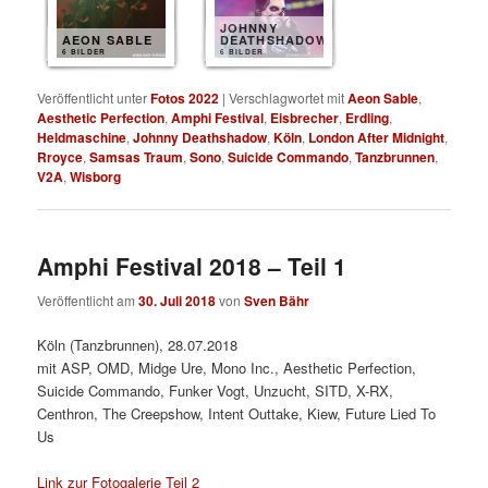
JOHNNY
AEON SABLE
DEATHSHADOW
6 BILDER
6 BILDER
Veröffentlicht unter
Fotos 2022
|
Verschlagwortet mit
Aeon Sable
,
Aesthetic Perfection
,
Amphi Festival
,
Eisbrecher
,
Erdling
,
Heldmaschine
,
Johnny Deathshadow
,
Köln
,
London After Midnight
,
Rroyce
,
Samsas Traum
,
Sono
,
Suicide Commando
,
Tanzbrunnen
,
V2A
,
Wisborg
Amphi Festival 2018 – Teil 1
Veröffentlicht am
30. Juli 2018
von
Sven Bähr
Köln (Tanzbrunnen), 28.07.2018
mit ASP, OMD, Midge Ure, Mono Inc., Aesthetic Perfection,
Suicide Commando, Funker Vogt, Unzucht, SITD, X-RX,
Centhron, The Creepshow, Intent Outtake, Kiew, Future Lied To
Us
Link zur Fotogalerie Teil 2