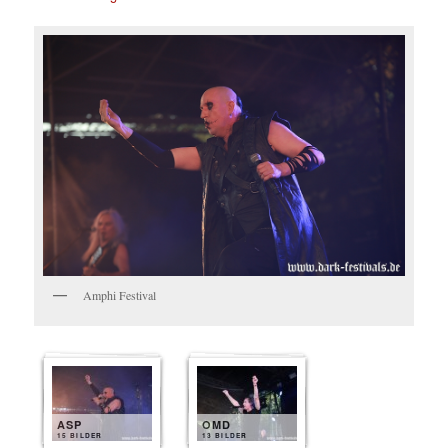
Amphi Festival
ASP
OMD
15 BILDER
13 BILDER