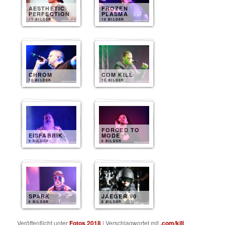
AESTHETIC
FROZEN
PERFECTION
PLASMA
11 BILDER
10 BILDER
CHROM
COM KILL
10 BILDER
10 BILDER
FORCED TO
EISFABRIK
MODE
9 BILDER
6 BILDER
SPARK
JAEGER 90
6 BILDER
6 BILDER
Veröffentlicht unter
Fotos 2018
|
Verschlagwortet mit
.com/kill
,