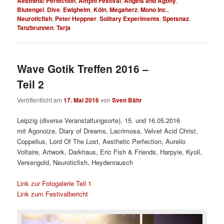
Aesthetic Perfection
,
Amphi Festival
,
Angels and Agony
,
Blutengel
,
Dive
,
Ewigheim
,
Köln
,
Megaherz
,
Mono Inc.
,
Neuroticfish
,
Peter Heppner
,
Solitary Experiments
,
Spetsnaz
,
Tanzbrunnen
,
Tarja
Wave Gotik Treffen 2016 –
Teil 2
Veröffentlicht am
17. Mai 2016
von
Sven Bähr
Leipzig (diverse Veranstaltungsorte), 15. und 16.05.2016
mit
Agonoize, Diary of Dreams, Lacrimosa, Velvet Acid Christ,
Coppelius, Lord Of The Lost, Aesthetic Perfection, Aurelio
Voltaire, Artwork, Darkhaus, Eric Fish & Friends, Harpyie, Kyoll,
Versengold, Neuroticfish, Heydenrausch
Link zur Fotogalerie Teil 1
Link zum Festivalbericht