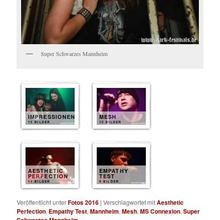
Super Schwarzes Mannheim
IMPRESSIONEN
MESH
15 BILDER
15 BILDER
AESTHETIC
EMPATHY
PERFECTION
TEST
11 BILDER
9 BILDER
Veröffentlicht unter
Fotos 2016
|
Verschlagwortet mit
Aesthetic
Perfection
,
Empathy Test
,
Mannheim
,
Mesh
,
MS Connexion
,
Super
Schwarzes Mannheim