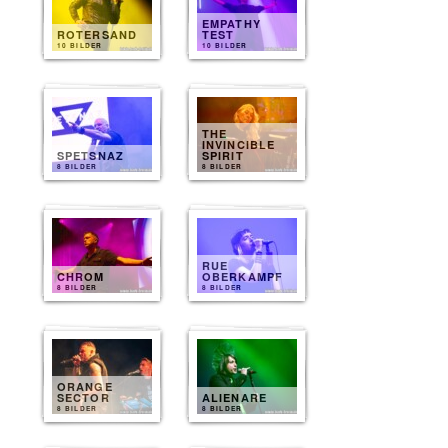
EMPATHY
ROTERSAND
TEST
10 BILDER
10 BILDER
THE
INVINCIBLE
SPETSNAZ
SPIRIT
8 BILDER
8 BILDER
RUE
CHROM
OBERKAMPF
8 BILDER
8 BILDER
ORANGE
SECTOR
ALIENARE
8 BILDER
8 BILDER