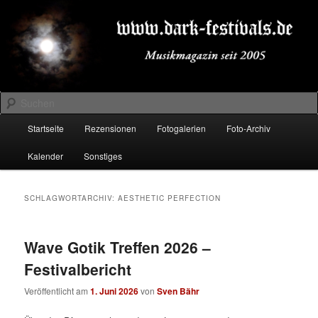
Zum
Zum
Musikmagazin seit 2005
primären
sekundären
Inhalt
Inhalt
springen
springen
DARK-FESTIVALS.DE
Suchen
Hauptmenü
Startseite
Rezensionen
Fotogalerien
Foto-Archiv
Kalender
Sonstiges
SCHLAGWORTARCHIV:
AESTHETIC PERFECTION
Wave Gotik Treffen 2026 –
Festivalbericht
Veröffentlicht am
1. Juni 2026
von
Sven Bähr