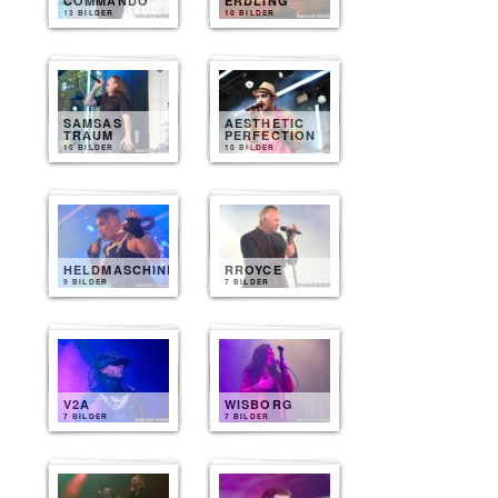
COMMANDO
ERDLING
13 BILDER
10 BILDER
SAMSAS
AESTHETIC
TRAUM
PERFECTION
10 BILDER
10 BILDER
HELDMASCHINE
RROYCE
9 BILDER
7 BILDER
V2A
WISBORG
7 BILDER
7 BILDER