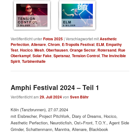
TENSION
CONTROL
ELM
7 BILDER
6 BILDER
Veröffentlicht unter
Fotos 2025
|
Verschlagwortet mit
Aesthetic
Perfection
,
Alienare
,
Chrom
,
E-Tropolis Festival
,
ELM
,
Empathy
Test
,
Hocico
,
Mesh
,
Oberhausen
,
Orange Sector
,
Rotersand
,
Rue
Oberkampf
,
Solar Fake
,
Spetsnaz
,
Tension Control
,
The Invincible
Spirit
,
Turbinenhalle
Amphi Festival 2024 – Teil 1
Veröffentlicht am
29. Juli 2024
von
Sven Bähr
Köln (Tanzbrunnen), 27.07.2024
mit Eisbrecher, Project Pitchfork, Diary of Dreams, Hocico,
Aesthetic Perfection, Neuroticfish, Ost+Front, T.O.Y., Agent Side
Grinder, Schattenmann, Manntra, Alienare, Blackbook