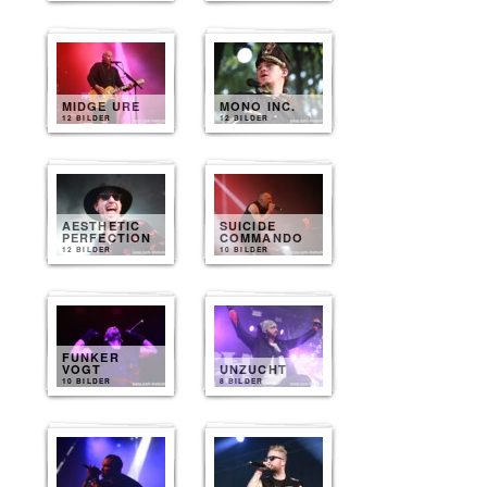
MIDGE URE
MONO INC.
12 BILDER
12 BILDER
AESTHETIC
SUICIDE
PERFECTION
COMMANDO
12 BILDER
10 BILDER
FUNKER
VOGT
UNZUCHT
10 BILDER
8 BILDER