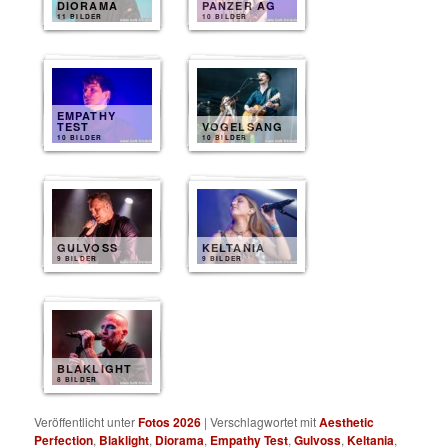
DIORAMA
PANZER AG
11 BILDER
10 BILDER
EMPATHY
TEST
VOGELSANG
10 BILDER
10 BILDER
GULVOSS
KELTANIA
9 BILDER
9 BILDER
BLAKLIGHT
8 BILDER
Veröffentlicht unter
Fotos 2026
|
Verschlagwortet mit
Aesthetic
Perfection
,
Blaklight
,
Diorama
,
Empathy Test
,
Gulvoss
,
Keltania
,