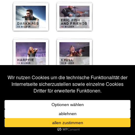
ERIC FISH
DARKHAUS
AND FRIENDS
10 BILDER
10 BILDER
HARPYIE
KYOLL
10 BILDER
10 BILDER
VERSENGOLD
NEUROTICFISH
10 BILDER
9 BILDER
HEYDENRAUSCH