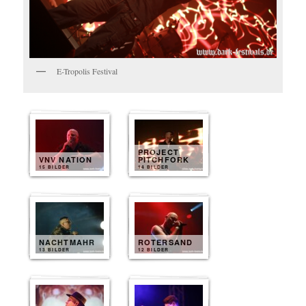
E-Tropolis Festival
PROJECT
VNV NATION
PITCHFORK
15 BILDER
14 BILDER
NACHTMAHR
ROTERSAND
13 BILDER
12 BILDER