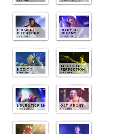
15 BILDER
15 BILDER
PROJECT
DIARY OF
PITCHFORK
DREAMS
13 BILDER
12 BILDER
AESTHETIC
HOCICO
PERFECTION
9 BILDER
9 BILDER
NEUROTICFISH
OST+FRONT
8 BILDER
8 BILDER