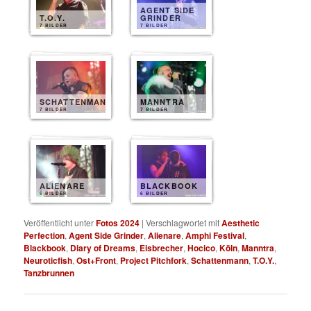
AGENT SIDE
T.O.Y.
GRINDER
7 BILDER
7 BILDER
SCHATTENMANN
MANNTRA
7 BILDER
7 BILDER
ALIENARE
BLACKBOOK
6 BILDER
6 BILDER
Veröffentlicht unter
Fotos 2024
|
Verschlagwortet mit
Aesthetic
Perfection
,
Agent Side Grinder
,
Alienare
,
Amphi Festival
,
Blackbook
,
Diary of Dreams
,
Eisbrecher
,
Hocico
,
Köln
,
Manntra
,
Neuroticfish
,
Ost+Front
,
Project Pitchfork
,
Schattenmann
,
T.O.Y.
,
Tanzbrunnen