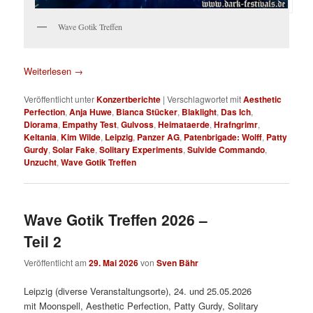
Wave Gotik Treffen
Weiterlesen
→
Veröffentlicht unter
Konzertberichte
|
Verschlagwortet mit
Aesthetic
Perfection
,
Anja Huwe
,
Bianca Stücker
,
Blaklight
,
Das Ich
,
Diorama
,
Empathy Test
,
Gulvoss
,
Heimataerde
,
Hrafngrimr
,
Keltania
,
Kim Wilde
,
Leipzig
,
Panzer AG
,
Patenbrigade: Wolff
,
Patty
Gurdy
,
Solar Fake
,
Solitary Experiments
,
Suivide Commando
,
Unzucht
,
Wave Gotik Treffen
Wave Gotik Treffen 2026 –
Teil 2
Veröffentlicht am
29. Mai 2026
von
Sven Bähr
Leipzig (diverse Veranstaltungsorte), 24. und 25.05.2026
mit Moonspell, Aesthetic Perfection, Patty Gurdy, Solitary