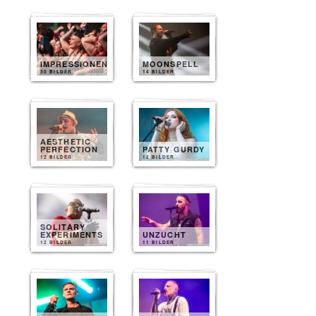
IMPRESSIONEN
MOONSPELL
30 BILDER
14 BILDER
AESTHETIC
PERFECTION
PATTY GURDY
12 BILDER
12 BILDER
SOLITARY
EXPERIMENTS
UNZUCHT
12 BILDER
11 BILDER