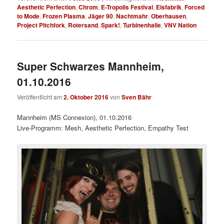
Aesthetic Perfection
,
Chrom
,
E-Tropolis Festival
,
Eisfabrik
,
Forced
to Mode
,
Frozen Plasma
,
Jäger 90
,
Nachtmahr
,
Oberhausen
,
Project Pitchfork
,
Rotersand
,
Spark!
,
Turbinenhalle
,
VNV Nation
Super Schwarzes Mannheim,
01.10.2016
Veröffentlicht am
2. Oktober 2016
von
Sven Bähr
Mannheim (MS Connexion), 01.10.2016
Live-Programm: Mesh, Aesthetic Perfection, Empathy Test