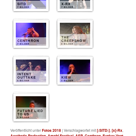
SITD
X-RX
7 BILDER
7 BILDER
THE
CENTHRON
CREEPSHOW
7 BILDER
6 BILDER
INTENT
OUTTAKE
KIEW
6 BILDER
5 BILDER
FUTURE LIED
TO US
5 BILDER
Veröffentlicht unter
Fotos 2018
|
Verschlagwortet mit
[:SITD:]
,
[x]-Rx
,
Aesthetic Perfection
,
Amphi Festival
,
ASP
,
Centhron
,
Funker Vogt
,