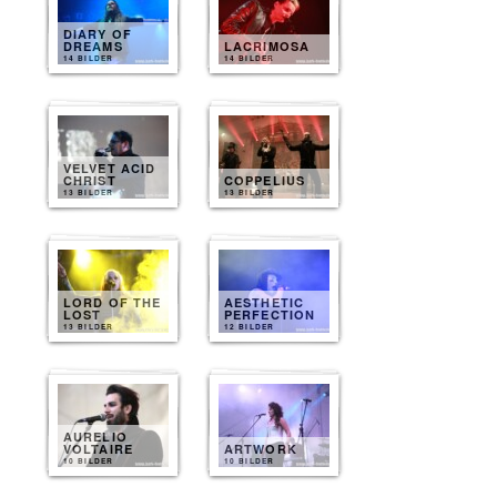
DIARY OF
DREAMS
LACRIMOSA
14 BILDER
14 BILDER
VELVET ACID
CHRIST
COPPELIUS
13 BILDER
13 BILDER
LORD OF THE
AESTHETIC
LOST
PERFECTION
13 BILDER
12 BILDER
AURELIO
VOLTAIRE
ARTWORK
10 BILDER
10 BILDER