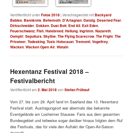
5 BILDER
5 BILDER
Veröffentlicht unter
Fotos 2018
|
Verschlagwortet mit
Backyard
Babies
,
Bannkreis
,
Behemoth
,
D'Artagnan
,
Danzig
,
Deserted Fear
,
Dirkschneider
,
Dokken
,
Dust Bolt
,
End All
,
Exit Eden
,
Feuerschwanz
,
Fish
,
Hatebreed
,
Heilung
,
Ingrimm
,
Nazareth
,
Oomph!
,
Sepultura
,
Skyline
,
The Flying Scarecrow
,
The Fright
,
The
Privateer
,
Todesking
,
Toxic Holocaust
,
Tremonti
,
Vogelfrey
,
Wacken
,
Wacken Open Air
,
Watain
Hexentanz Festival 2018 –
Festivalbericht
Veröffentlicht am
2. Mai 2018
von
Stefan Frühauf
Vom 27. bis zum 29. April fand im Saarland das 13. Hexentanz
Festival statt. Austragungsort war abermals das bekannte
Eventgelände am Losheimer Stausee. Fans aus dem gesamten
Bundesgebiet und teilweise sogar darüber hinaus folgten dem Ruf
des Festivals, das für viele den Auftakt der Open-Air-Saison
darstellt.