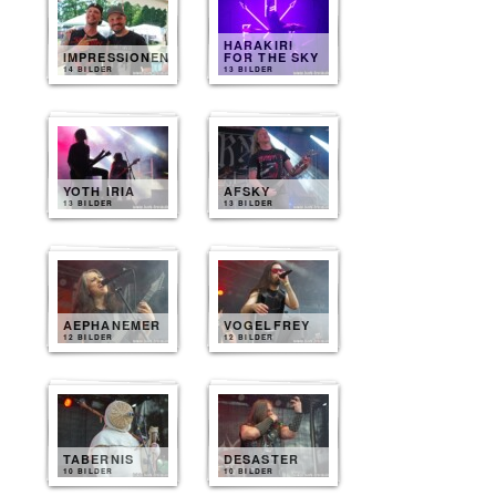
HARAKIRI
IMPRESSIONEN
FOR THE SKY
14 BILDER
13 BILDER
YOTH IRIA
AFSKY
13 BILDER
13 BILDER
AEPHANEMER
VOGELFREY
12 BILDER
12 BILDER
TABERNIS
DESASTER
10 BILDER
10 BILDER