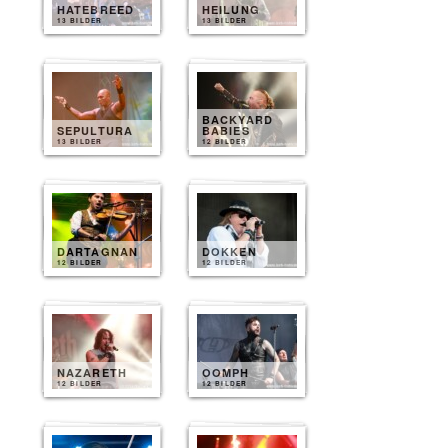
HATEBREED
HEILUNG
13 BILDER
13 BILDER
BACKYARD
SEPULTURA
BABIES
13 BILDER
12 BILDER
DARTAGNAN
DOKKEN
12 BILDER
12 BILDER
NAZARETH
OOMPH
12 BILDER
12 BILDER