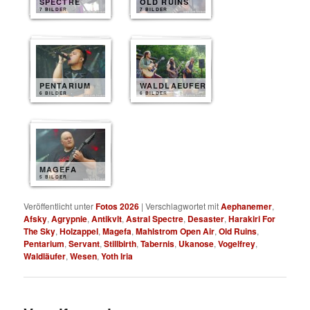
SPECTRE
OLD RUINS
7 BILDER
7 BILDER
PENTARIUM
WALDLAEUFER
6 BILDER
6 BILDER
MAGEFA
5 BILDER
Veröffentlicht unter
Fotos 2026
|
Verschlagwortet mit
Aephanemer
,
Afsky
,
Agrypnie
,
Antikvlt
,
Astral Spectre
,
Desaster
,
Harakiri For
The Sky
,
Holzappel
,
Magefa
,
Mahlstrom Open Air
,
Old Ruins
,
Pentarium
,
Servant
,
Stillbirth
,
Tabernis
,
Ukanose
,
Vogelfrey
,
Waldläufer
,
Wesen
,
Yoth Iria