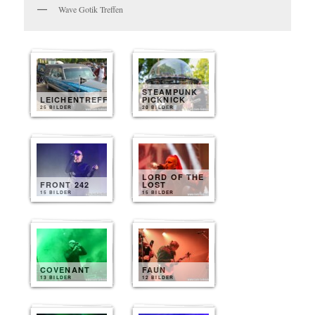
Wave Gotik Treffen
STEAMPUNK
LEICHENTREFF
PICKNICK
25 BILDER
20 BILDER
LORD OF THE
FRONT 242
LOST
15 BILDER
15 BILDER
COVENANT
FAUN
13 BILDER
12 BILDER