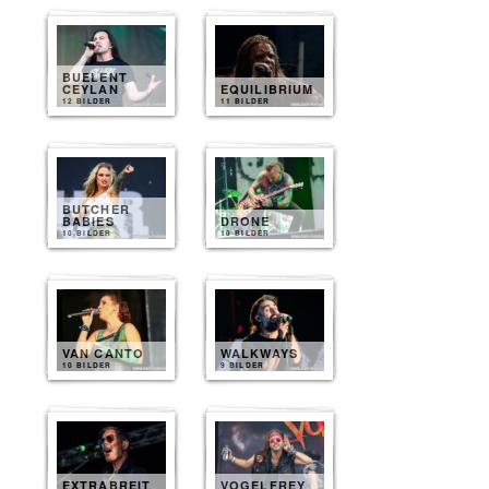
BUELENT
CEYLAN
EQUILIBRIUM
12 BILDER
11 BILDER
BUTCHER
BABIES
DRONE
10 BILDER
10 BILDER
VAN CANTO
WALKWAYS
10 BILDER
9 BILDER
EXTRABREIT
VOGELFREY