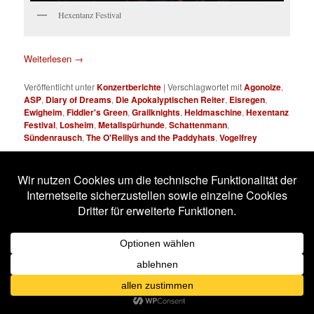
Hexentanz Festival
Weiterlesen
→
Veröffentlicht unter
Konzertberichte
|
Verschlagwortet mit
Agonoize
,
ASP
,
Diary of Dreams
,
Die Apokalyptischen Reiter
,
Eisregen
,
Ewigheim
,
Fiddler's Green
,
Grailknights
,
Heldmaschine
,
Hexentanz
Festival
,
Losheim
,
Metallspürhunde
,
Schattenmann
,
Sündenrausch
,
The O'Reillys and the Paddyhats
,
Vogelfrey
Hexentanz Festival 2018
Veröffentlicht am
30. April 2018
von
Stefan Frühauf
Losheim (Eventgelände), 27. und 28.04.2018
mit Die Apokalyptischen Reiter, ASP, Fiddler’s Green, Diary of
Dreams, Eisregen, Agonoize, Grailknights, Heldmaschine,
Ewigheim, Vogelfrey, The O’Reillys and the Paddyhats,
Metallspürhunde, Schattenmann, Sündenrausch