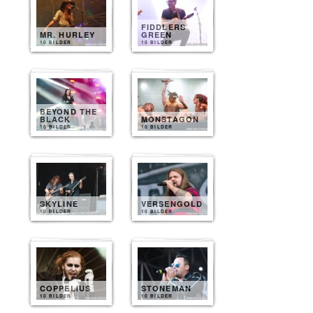
FIDDLERS
MR. HURLEY
GREEN
10 BILDER
10 BILDER
BEYOND THE
BLACK
MONSTAGON
10 BILDER
10 BILDER
SKYLINE
VERSENGOLD
10 BILDER
10 BILDER
COPPELIUS
STONEMAN
10 BILDER
10 BILDER