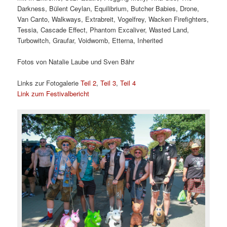
Darkness, Bülent Ceylan, Equilibrium, Butcher Babies, Drone,
Van Canto, Walkways, Extrabreit, Vogelfrey, Wacken Firefighters,
Tessia, Cascade Effect, Phantom Excaliver, Wasted Land,
Turbowitch, Graufar, Voidwomb, Etterna, Inherited
Fotos von Natalie Laube und Sven Bähr
Links zur Fotogalerie
Teil 2
,
Teil 3
,
Teil 4
Link zum Festivalbericht