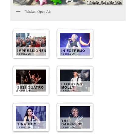
Wacken Open Air
IMPRESSIONEN
IN EXTREMO
50 BILDER
15 BILDER
FLOGGING
SUZI QUATRO
MOLLY
13 BILDER
13 BILDER
THE
TINA GUO
DARKNESS
13 BILDER
12 BILDER