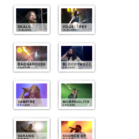
SKALD
VOGELFREY
10 BILDER
10 BILDER
RAGNAROEEK
BLOODYWOOD
7 BILDER
6 BILDER
VAMPIRE
MORPHOLITH
5 BILDER
5 BILDER
VARANG
SOURCE OF