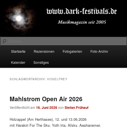
Zum
Zum
Musikmagazin seit 2005
primären
sekundären
Inhalt
Inhalt
springen
springen
DARK-FESTIVALS.DE
Suchen
Hauptmenü
Startseite
Rezensionen
Fotogalerien
Foto-Archiv
Kalender
Sonstiges
SCHLAGWORTARCHIV:
VOGELFREY
Mahlstrom Open Air 2026
Veröffentlicht am
16. Juni 2026
von
Stefan Frühauf
Holzappel (Am Herthasee), 12. und 13.06.2026
mit Harakiri For The Sky, Yoth Iria, Afsky, Aephanemer,