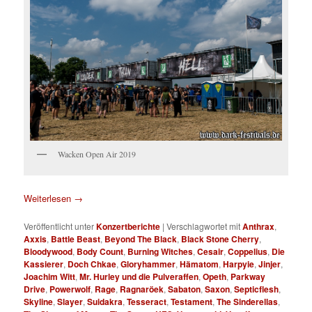
Wacken Open Air 2019
Weiterlesen
→
Veröffentlicht unter
Konzertberichte
|
Verschlagwortet mit
Anthrax
,
Axxis
,
Battle Beast
,
Beyond The Black
,
Black Stone Cherry
,
Bloodywood
,
Body Count
,
Burning Witches
,
Cesair
,
Coppelius
,
Die
Kassierer
,
Doch Chkae
,
Gloryhammer
,
Hämatom
,
Harpyie
,
Jinjer
,
Joachim Witt
,
Mr. Hurley und die Pulveraffen
,
Opeth
,
Parkway
Drive
,
Powerwolf
,
Rage
,
Ragnaröek
,
Sabaton
,
Saxon
,
Septicflesh
,
Skyline
,
Slayer
,
Suidakra
,
Tesseract
,
Testament
,
The Sinderellas
,