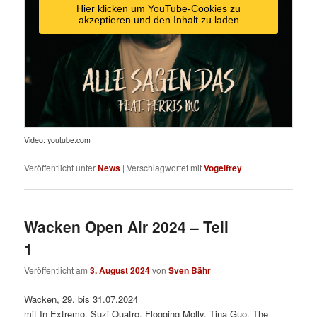
Hier klicken um YouTube-Cookies zu
akzeptieren und den Inhalt zu laden
Video: youtube.com
Veröffentlicht unter
News
|
Verschlagwortet mit
Vogelfrey
Wacken Open Air 2024 – Teil
1
Veröffentlicht am
3. August 2024
von
Sven Bähr
Wacken, 29. bis 31.07.2024
mit In Extremo, Suzi Quatro, Flogging Molly, Tina Guo, The