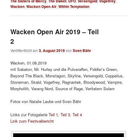
The Sisters of Mercy
,
The Sweet
,
UFO
,
Versengold
,
Vogelfrey
,
Wacken
,
Wacken Open Air
,
Within Temptation
Wacken Open Air 2019 – Teil
2
Veröffentlicht am
3. August 2019
von
Sven Bähr
Wacken, 01.08.2019
mit Sabaton, Mr. Hurley und die Pulveraffen, Fiddler’s Green,
Beyond The Black, Monstagon, Skyline, Versengold, Coppelius,
Stoneman, Skald, Vogelfrey, Ragnaröek, Bloodywood, Vampire,
Morpholith, Varang Nord, Source of Rage, Veritatem Solam
Fotos von Natalie Laube und Sven Bähr
Links zur Fotogalerie
Teil 1
,
Teil 3
,
Teil 4
Link zum Festivalbericht