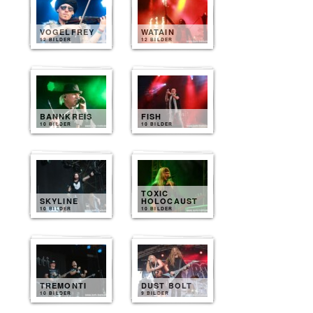
VOGELFREY
WATAIN
12 BILDER
12 BILDER
BANNKREIS
FISH
10 BILDER
10 BILDER
TOXIC
SKYLINE
HOLOCAUST
10 BILDER
10 BILDER
TREMONTI
DUST BOLT
10 BILDER
9 BILDER