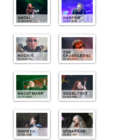
QNTAL
HARPYIE
12 BILDER
10 BILDER
THE
HOCICO
CHAMELEONS
10 BILDER
10 BILDER
NACHTMAHR
VOGELFREY
10 BILDER
10 BILDER
SHIREEN
UTMARKEN
10 BILDER
10 BILDER