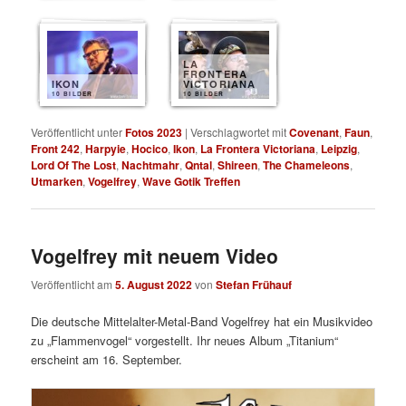
LA
FRONTERA
IKON
VICTORIANA
10 BILDER
10 BILDER
Veröffentlicht unter
Fotos 2023
|
Verschlagwortet mit
Covenant
,
Faun
,
Front 242
,
Harpyie
,
Hocico
,
Ikon
,
La Frontera Victoriana
,
Leipzig
,
Lord Of The Lost
,
Nachtmahr
,
Qntal
,
Shireen
,
The Chameleons
,
Utmarken
,
Vogelfrey
,
Wave Gotik Treffen
Vogelfrey mit neuem Video
Veröffentlicht am
5. August 2022
von
Stefan Frühauf
Die deutsche Mittelalter-Metal-Band Vogelfrey hat ein Musikvideo
zu „Flammenvogel“ vorgestellt. Ihr neues Album „Titanium“
erscheint am 16. September.