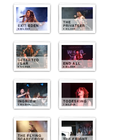
THE
EXIT EDEN
PRIVATEER
9 BILDER
9 BILDER
DESERTED
FEAR
END ALL
8 BILDER
8 BILDER
INGRIMM
TODESKING
7 BILDER
7 BILDER
THE FLYING
SCARECROW
THE FRIGHT