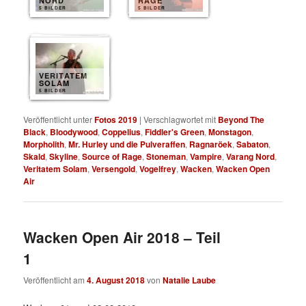
NORD
RAGE
5 BILDER
5 BILDER
VERITATEM
SOLAM
5 BILDER
Veröffentlicht unter
Fotos 2019
|
Verschlagwortet mit
Beyond The
Black
,
Bloodywood
,
Coppelius
,
Fiddler's Green
,
Monstagon
,
Morpholith
,
Mr. Hurley und die Pulveraffen
,
Ragnaröek
,
Sabaton
,
Skald
,
Skyline
,
Source of Rage
,
Stoneman
,
Vampire
,
Varang Nord
,
Veritatem Solam
,
Versengold
,
Vogelfrey
,
Wacken
,
Wacken Open
Air
Wacken Open Air 2018 – Teil
1
Veröffentlicht am
4. August 2018
von
Natalie Laube