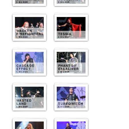
9 BILDER
9 BILDER
WACKEN
FIREFIGHTERS
TESSIA
8 BILDER
5 BILDER
CASCADE
PHANTOM
EFFECT
EXCALIVER
5 BILDER
5 BILDER
WASTED
LAND
TURBOWITCH
5 BILDER
5 BILDER