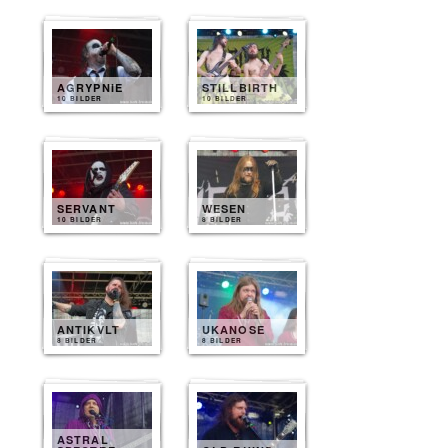
AGRYPNIE
STILLBIRTH
10 BILDER
10 BILDER
SERVANT
WESEN
10 BILDER
8 BILDER
ANTIKVLT
UKANOSE
8 BILDER
8 BILDER
ASTRAL